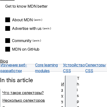
Get to know MDN better
About MDN
Advertise with us
Community
MDN on GitHub
Blog
Изучение веб-
Core learning
Устройство
Селекторы
разработки
modules
CSS
CSS
T
In this article
И
h
з
i
Что такое селекторы?
у
s
Несколько селекторов
ч
p