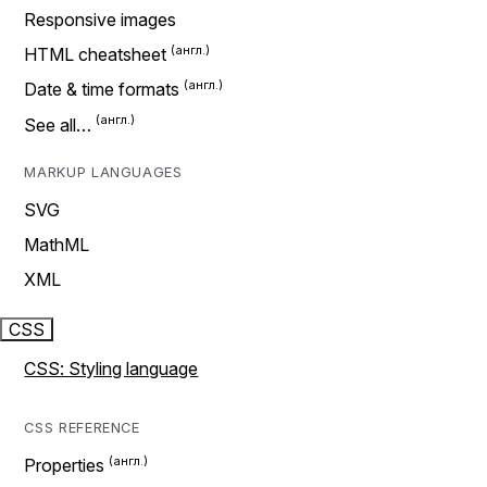
Responsive images
HTML cheatsheet
Date & time formats
See all…
MARKUP LANGUAGES
SVG
MathML
XML
CSS
CSS: Styling language
CSS REFERENCE
Properties