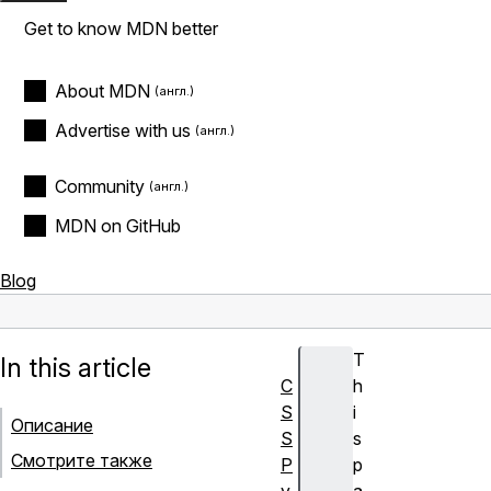
Get to know MDN better
About MDN
Advertise with us
Community
MDN on GitHub
Blog
T
In this article
C
h
S
i
Описание
S
s
Смотрите также
Р
p