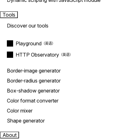
Dynamic scripting with JavaScript module
Tools
Discover our tools
Playground
HTTP Observatory
Border-image generator
Border-radius generator
Box-shadow generator
Color format converter
Color mixer
Shape generator
About