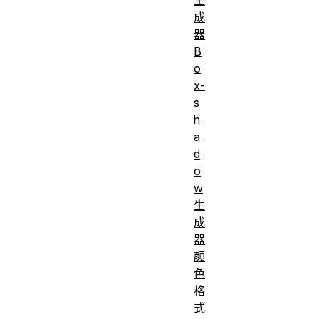
成
器
B
o
x-
s
h
a
d
o
w
生
成
器
颜
色
格
式