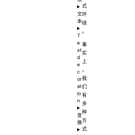
式
文
环
本
绕
。
T
e
事
xt
实
d
上
e
，
c
我
or
at
们
io
有
n
多
种
变
方
换
式