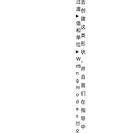
过
去
渡
创
建
值
这
和
类
单
形
位
状
W
，
riti
并
n
且
g
我
m
们
o
d
在
e
指
s
导
H
中
o