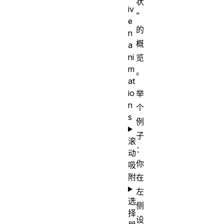
状
iv
”
e
的
n
概
a
ni
览
m
。
at
io
举
n
个
s
例
子
滚
：
动
你
吸
附
在
左
选
侧
择
设