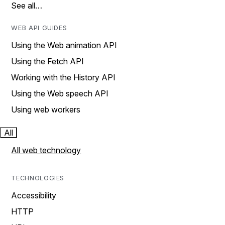
See all…
WEB API GUIDES
Using the Web animation API
Using the Fetch API
Working with the History API
Using the Web speech API
Using web workers
All
All web technology
TECHNOLOGIES
Accessibility
HTTP