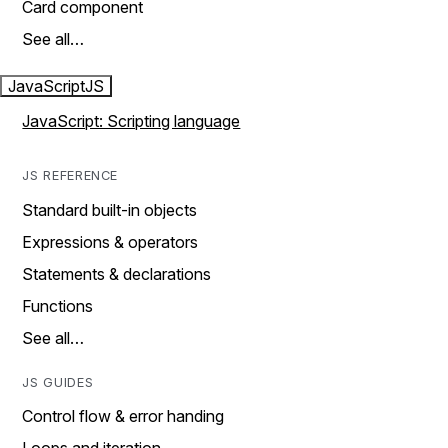
Card component
See all…
JavaScript
JS
JavaScript: Scripting language
JS REFERENCE
Standard built-in objects
Expressions & operators
Statements & declarations
Functions
See all…
JS GUIDES
Control flow & error handing