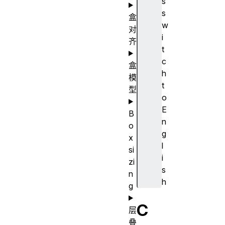
s
s
盒
w
对
i
齐
t
c
盒
h
模
t
型
o
E
B
n
o
g
x
l
si
i
zi
s
n
h
g
C
层
叠