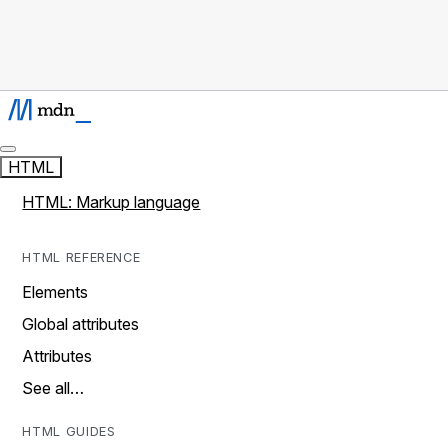
HTML
HTML: Markup language
HTML REFERENCE
Elements
Global attributes
Attributes
See all…
HTML GUIDES