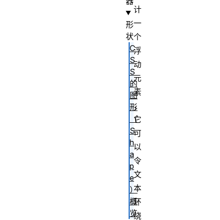
器
计
一
形
状
个
C
浮
S
动
S
元
的
素
图
，
形
（
它
S
可
h
以
a
令
p
文
e
本
）
概
环
览
绕