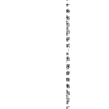
e
一
d
种
s
矩
h
形
a
的
p
样
e
s
式
。
如
果
U
你
si
n
接
g
着
s
指
h
定
a
一
p