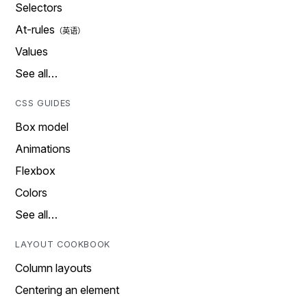
Selectors
At-rules
Values
See all…
CSS GUIDES
Box model
Animations
Flexbox
Colors
See all…
LAYOUT COOKBOOK
Column layouts
Centering an element