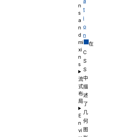
a
n
t
s
i
a
o
n
d
n
mi
在
xi
C
n
S
s
S
中
流
式
描
布
述
局
了
几
E
何
n
图
vi