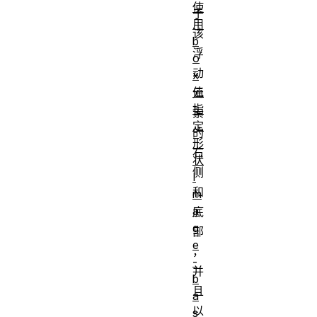
使
于
用
该
b
浮
o
动
x
值
元
指
素
定
的
形
右
状
侧
I
和
m
a
底
g
部
e
，
-
并
b
且
a
以
s