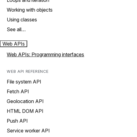
Loops and iteration
Working with objects
Using classes
See all…
Web APIs
Web APIs: Programming interfaces
WEB API REFERENCE
File system API
Fetch API
Geolocation API
HTML DOM API
Push API
Service worker API