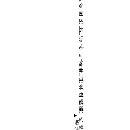
个
e
-
圆
o
形
u
的
t
样
si
式
d
，
e
文
本
就
形
会
状
生
以
成
圆
器
形
的
语
样
法