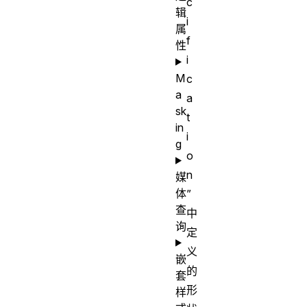
c
辑
i
属
f
性
i
M
c
a
a
sk
t
in
i
g
o
n
媒
体
”
查
中
询
定
义
嵌
的
套
形
样