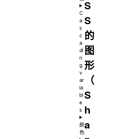
S
C
S
a
s
的
c
a
图
di
n
形
g
v
（
ar
ia
S
bl
e
h
s
a
颜
色