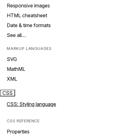
Responsive images
HTML cheatsheet
Date & time formats
See all…
MARKUP LANGUAGES
SVG
MathML
XML
CSS
CSS: Styling language
CSS REFERENCE
Properties