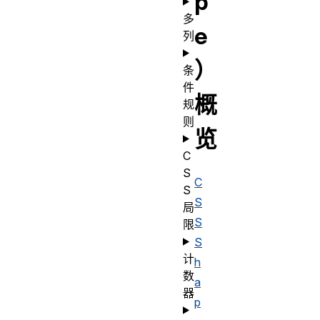
p
多
e
列
）
条
件
概
规
则
览
C
S
C
S
S
局
S
限
S
计
h
数
a
器
p