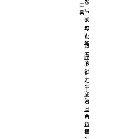
然
工
后
具
就
B
or
可
d
以
er
跟
-
着
im
感
a
觉
g
e
走
生
了
成
。
器
圆
角
边
框
生