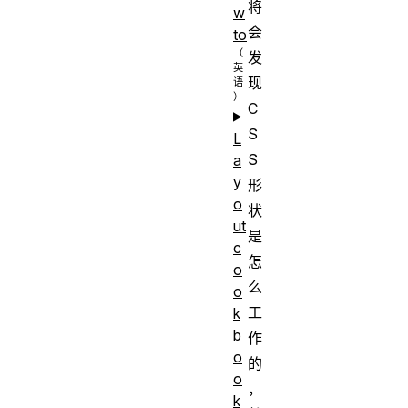
将
w
会
to
发
现
C
S
L
S
a
y
形
o
状
ut
是
c
怎
o
么
o
工
k
b
作
o
的
o
，
k