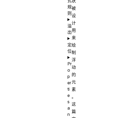
式
状
规
被
则
设
计
溢
用
出
来
定
绘
位
制
浮
Pr
动
o
的
p
元
er
ti
素
e
。
s
这
a
篇
n