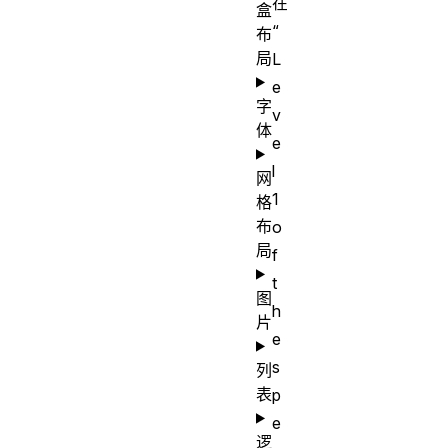
在
盒
“
布
局
L
e
字
v
体
e
l
网
1
格
布
o
局
f
t
图
h
片
e
s
列
表
p
e
逻