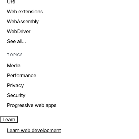
URI
Web extensions
WebAssembly
WebDriver
See all…
TOPICS
Media
Performance
Privacy
Security
Progressive web apps
Learn
Learn web development