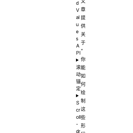
文
d
章
V
al
提
u
供
e
关
s
于
A
“
PI
你
滚
能
动
如
锚
何
定
绘
制
S
这
cr
oll
些
-
形
dr