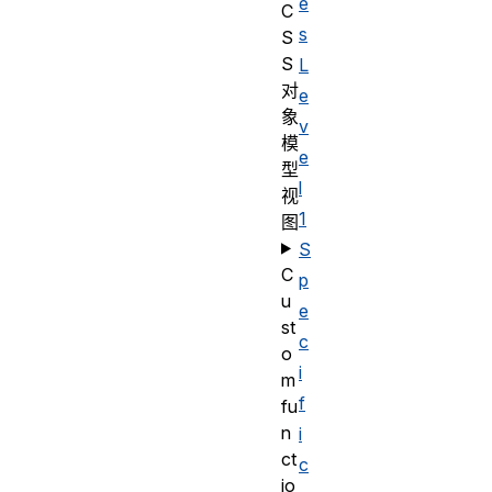
e
C
s
S
S
L
对
e
象
v
模
e
型
l
视
1
图
S
C
p
u
e
st
c
o
i
m
f
fu
n
i
ct
c
io