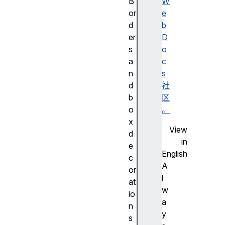
B
W
or
e
d
b
er
D
s
o
a
c
n
s
d
社
b
区
o
。
x
View
d
in
e
English
c
A
or
l
at
w
io
a
n
y
s