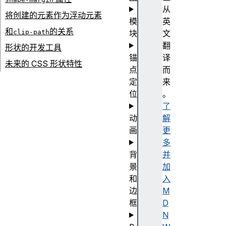
从
将创建的元素作为浮动元素
模
英
和
的关系
clip-path
块
文
翻
形状的开发工具
锚
译
未来的 CSS 形状特性
点
而
定
来
位
。
了
动
解
画
更
多
背
并
景
加
和
入
边
M
框
D
N