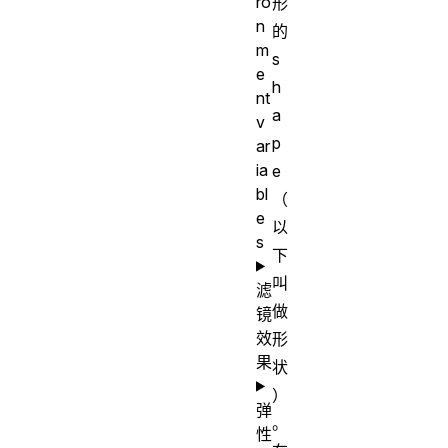
ro
形
n
的
m
s
e
h
nt
a
v
p
ar
ia
e
bl
（
e
以
s
下
叫
滤
做
镜
效
形
果
状
）
弹
。
性