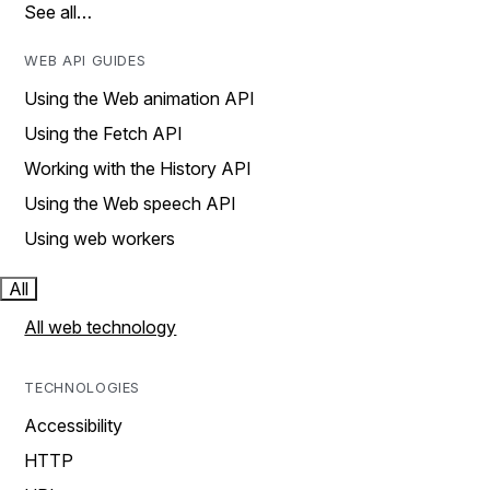
See all…
WEB API GUIDES
Using the Web animation API
Using the Fetch API
Working with the History API
Using the Web speech API
Using web workers
All
All web technology
TECHNOLOGIES
Accessibility
HTTP