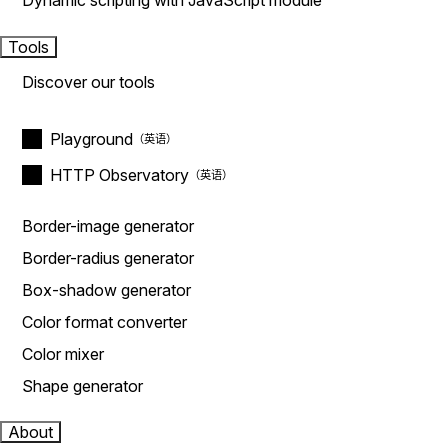
Dynamic scripting with JavaScript module
Tools
Discover our tools
Playground
HTTP Observatory
Border-image generator
Border-radius generator
Box-shadow generator
Color format converter
Color mixer
Shape generator
About