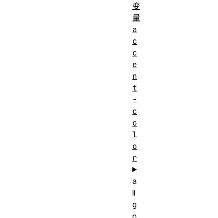
变
量
a
c
c
e
n
t
-
c
o
l
o
r
a
li
g
n