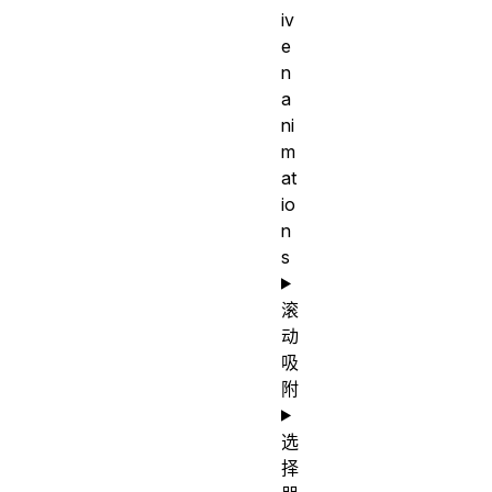
iv
e
n
a
ni
m
at
io
n
s
滚
动
吸
附
选
择