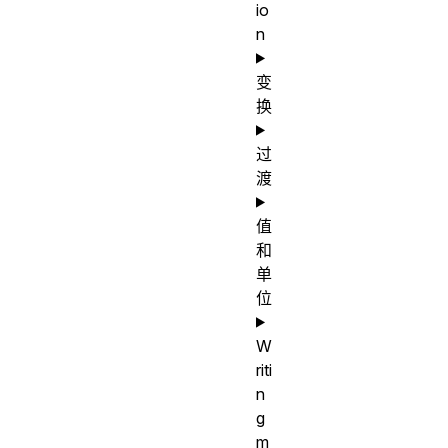
io
n
变
换
过
渡
值
和
单
位
W
riti
n
g
m