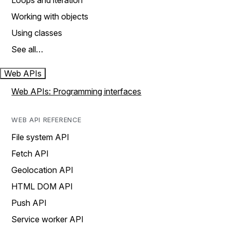
Loops and iteration
Working with objects
Using classes
See all…
Web APIs
Web APIs: Programming interfaces
WEB API REFERENCE
File system API
Fetch API
Geolocation API
HTML DOM API
Push API
Service worker API