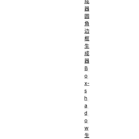
成
器
圆
角
边
框
生
成
器
B
o
x-
s
h
a
d
o
w
生