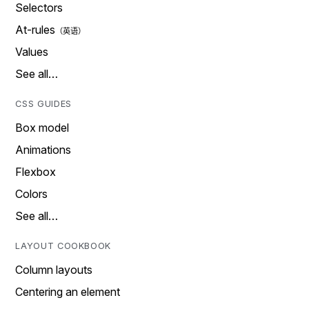
Selectors
At-rules
Values
See all…
CSS GUIDES
Box model
Animations
Flexbox
Colors
See all…
LAYOUT COOKBOOK
Column layouts
Centering an element