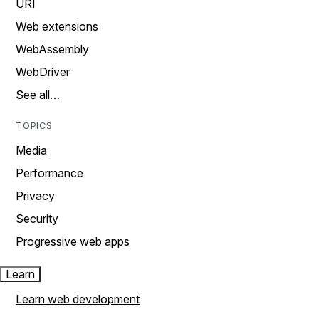
URI
Web extensions
WebAssembly
WebDriver
See all…
TOPICS
Media
Performance
Privacy
Security
Progressive web apps
Learn
Learn web development