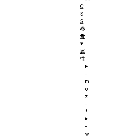
C
S
S
参
考
属
性
-
m
o
z
-
*
-
w