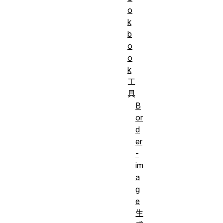
o
k
b
o
o
k
工
具
B
or
d
er
-
im
a
g
e
生