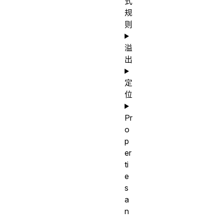
式
否
规
是
则
继
否
承
溢
属
出
性
定
计
as
位
算
specified
值
Pr
动
o
画
p
离散值
er
类
ti
型
e
s
a
n