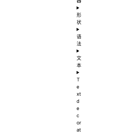
器
形
状
语
法
文
本
T
e
xt
d
e
c
or
at