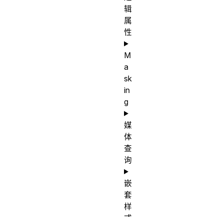
source
辑
值
属
all
性
elements;
In SVG, it
M
a
applies to
sk
container
适
in
elements
用
g
excluding
元
the
媒
素
<defs>
体
查
element
询
and all
graphics
嵌
elements
套
是
样