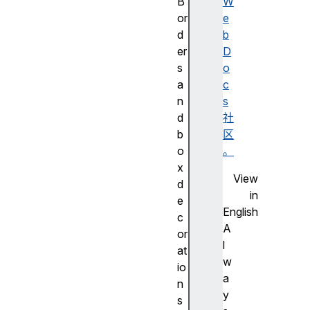
B
W
or
e
d
b
er
D
s
o
a
c
n
s
d
社
b
区
o
。
x
View
d
in
e
English
c
A
or
l
at
w
io
a
n
y
s