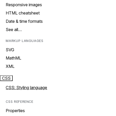
Responsive images
HTML cheatsheet
Date & time formats
See all…
MARKUP LANGUAGES
SVG
MathML
XML
CSS
CSS: Styling language
CSS REFERENCE
Properties