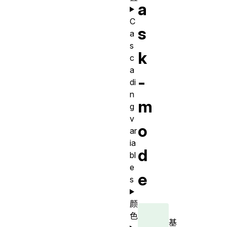
a
C
s
a
s
k
c
a
-
di
n
m
g
v
o
ar
ia
d
bl
e
e
s
颜
色
基