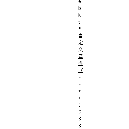
e
b
ki
t-
*
自
定
义
属
性
（
-
-
*
）
：
C
S
S