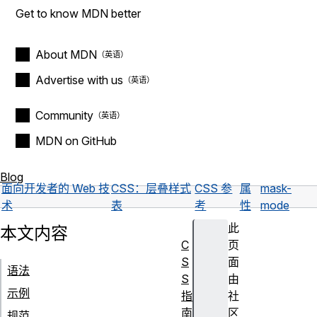
Get to know MDN better
About MDN
Advertise with us
Community
MDN on GitHub
Blog
面向开发者的 Web 技
CSS：层叠样式
CSS 参
属
mask-
术
表
考
性
mode
此
本文内容
C
页
S
面
语法
S
由
示例
指
社
南
区
规范