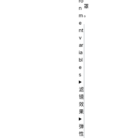
ro
罩
n
。
m
e
nt
css
v
/* 关取值的
ar
ia
键字 */

bl
mask-mode: 
e
alpha;

s
mask-mode: 
luminance;

滤
mask-mode: 
镜
效
match-
果
source;

弹
/* 多个类型
性