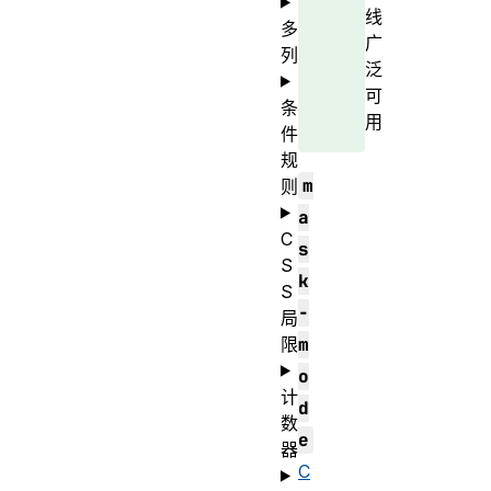
线
多
广
列
泛
可
条
用
件
规
m
则
a
C
s
S
k
S
-
局
限
m
o
计
d
数
e
器
C