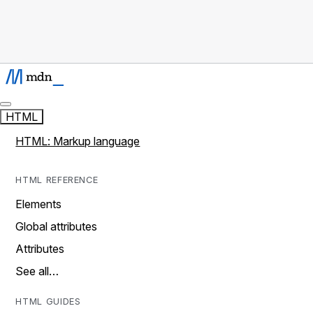
HTML
HTML: Markup language
HTML REFERENCE
Elements
Global attributes
Attributes
See all…
HTML GUIDES