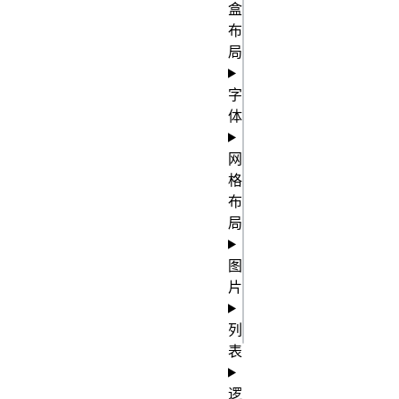
的值 */

盒
mask-mode: 
布
局
alpha, 
match-
字
source;

体
/* 全局变量
网
的值 */

格
布
mask-mode: 
局
inherit;

mask-mode: 
图
initial;

片
mask-mode: 
列
表
初
match-
逻
始