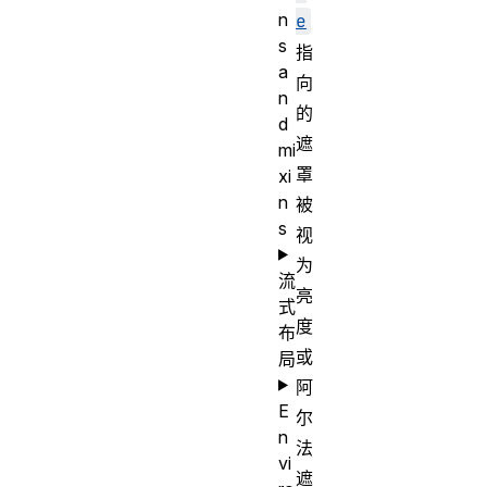
n
e
s
指
a
向
n
的
d
遮
mi
罩
xi
n
被
s
视
为
流
亮
式
度
布
或
局
阿
E
尔
n
法
vi
遮