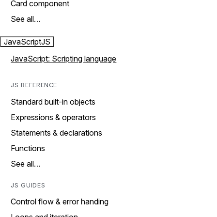
Card component
See all…
JavaScript
JS
JavaScript: Scripting language
JS REFERENCE
Standard built-in objects
Expressions & operators
Statements & declarations
Functions
See all…
JS GUIDES
Control flow & error handing