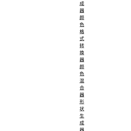
成
器
颜
色
格
式
转
换
器
颜
色
混
合
器
形
状
生
成
器