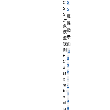
C
S
S
S
S
属
对
性
象
指
模
示
型
视
由
图
m
a
C
s
u
k
st
o
-
m
i
fu
m
n
a
ct
g
io