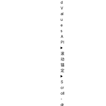
d
V
al
u
e
s
A
PI
滚
动
锚
定
S
cr
oll
-
dr