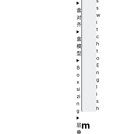
s
s
盒
w
对
i
齐
t
c
盒
h
模
t
型
o
E
B
n
o
g
x
l
si
i
zi
s
n
h
g
m
层
叠