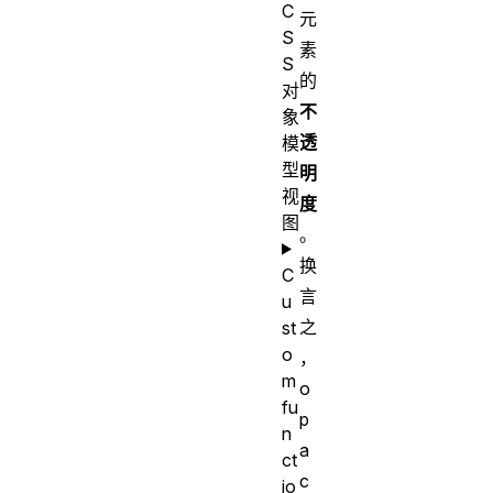
C
元
S
素
S
的
对
不
象
透
模
型
明
视
度
图
。
换
C
言
u
之
st
o
，
m
o
fu
p
n
a
ct
c
io