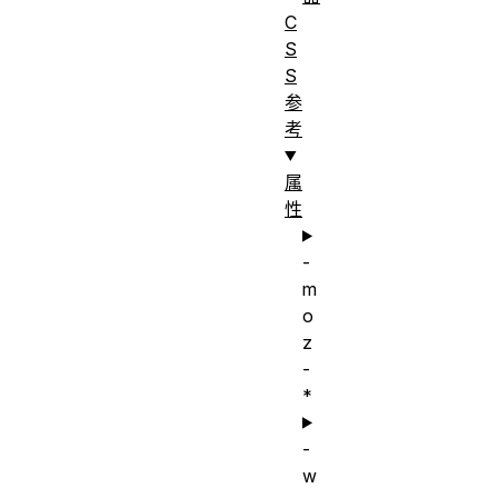
C
S
S
参
考
属
性
-
m
o
z
-
*
-
w