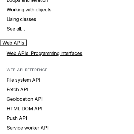
Loops and iteration
Working with objects
Using classes
See all…
Web APIs
Web APIs: Programming interfaces
WEB API REFERENCE
File system API
Fetch API
Geolocation API
HTML DOM API
Push API
Service worker API