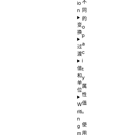
不
io
同
n
的
变
o
换
p
a
过
c
渡
i
值
t
和
y
单
属
位
性
值
W
。
riti
n
使
g
用
m