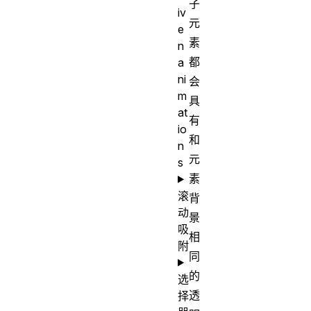
子
iv
元
e
素
n
都
a
ni
会
m
具
at
有
io
和
n
元
s
素
滚
背
动
景
吸
相
附
同
的
选
透
择