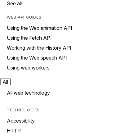
See all…
WEB API GUIDES
Using the Web animation API
Using the Fetch API
Working with the History API
Using the Web speech API
Using web workers
All
All web technology
TECHNOLOGIES
Accessibility
HTTP