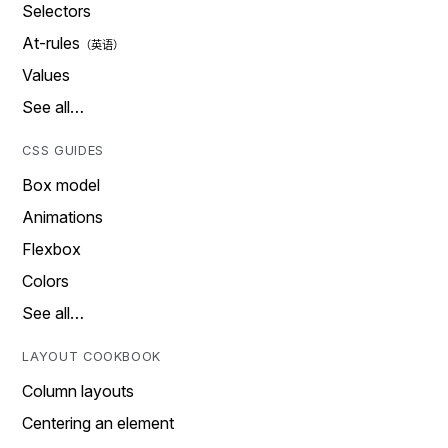
Selectors
At-rules
Values
See all…
CSS GUIDES
Box model
Animations
Flexbox
Colors
See all…
LAYOUT COOKBOOK
Column layouts
Centering an element