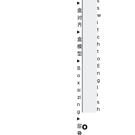
s
s
盒
w
对
i
齐
t
c
盒
h
模
t
型
o
E
B
n
o
g
x
l
si
i
zi
s
n
h
g
o
层
叠