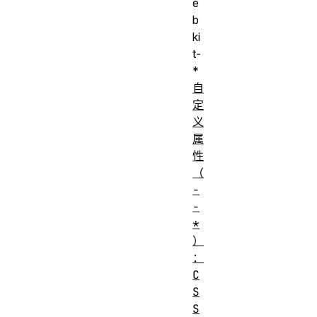
e
b
ki
t-
*
自
定
义
属
性
（
-
-
*
）
：
C
S
S