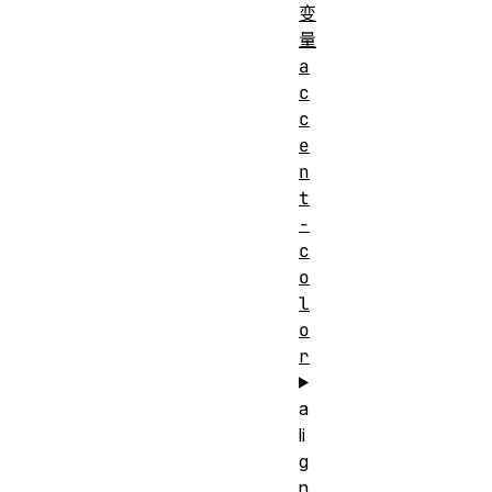
变
量
a
c
c
e
n
t
-
c
o
l
o
r
a
li
g
n