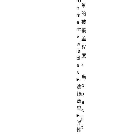
ro
景
n
的
m
被
e
nt
覆
v
盖
ar
程
ia
度
bl
。
e
s
当
o
滤
p
镜
效
a
果
c
i
弹
t
性