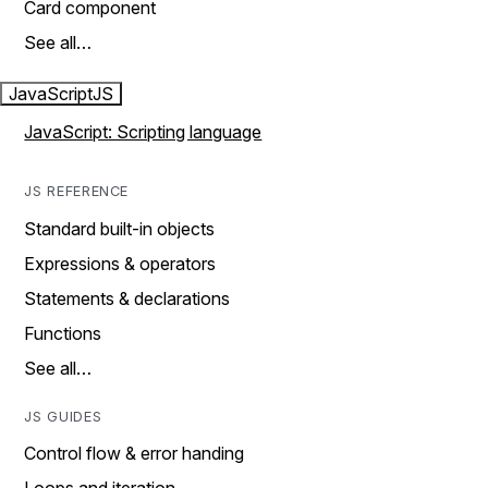
Card component
See all…
JavaScript
JS
JavaScript: Scripting language
JS REFERENCE
Standard built-in objects
Expressions & operators
Statements & declarations
Functions
See all…
JS GUIDES
Control flow & error handing