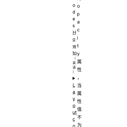
o
o
d
p
e
a
s
c
H
i
o
t
w
to
y
属
性
，
L
当
a
属
y
性
o
值
ut
不
c
为
o