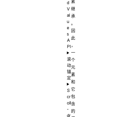
素
d
继
V
al
承
u
。
e
因
s
此
A
，
PI
一
滚
个
动
元
锚
素
定
和
它
S
包
cr
oll
含
-
的
dr