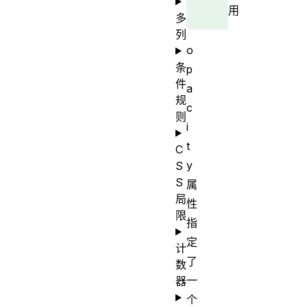
用
多
列
o
条
p
件
a
规
c
则
i
t
C
y
S
S
属
局
性
限
指
定
计
了
数
一
器
个