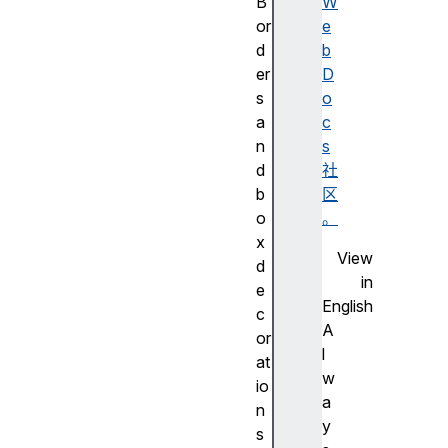
B
W
or
e
d
b
er
D
s
o
a
c
n
s
d
社
b
区
o
。
x
View
d
in
e
English
c
A
or
l
at
w
io
a
n
y
s