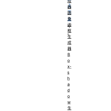
成
上
器
下
圆
角
文
边
中
框
。
生
成
初始值
1
器
适用元素
所有元素
B
是否是继承属
o
否
性
x-
s
map to t
h
Percentages
range
a
[0,1]
d
The sam
o
w
as the
生
specified