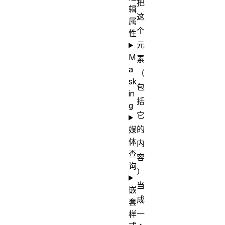
把
辑
这
属
个
性
元
M
素
a
（
sk
包
in
括
g
它
的
媒
体
内
查
容
询
）
当
嵌
成
套
一
样