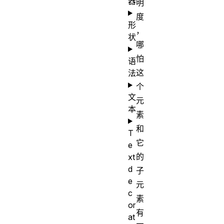
器
明
度
形
，
状
哪
怕
语
这
法
个
文
元
本
素
和
T
它
e
的
xt
d
子
e
元
c
素
or
有
at