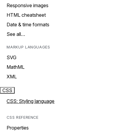
Responsive images
HTML cheatsheet
Date & time formats
See all…
MARKUP LANGUAGES
SVG
MathML
XML
CSS
CSS: Styling language
CSS REFERENCE
Properties