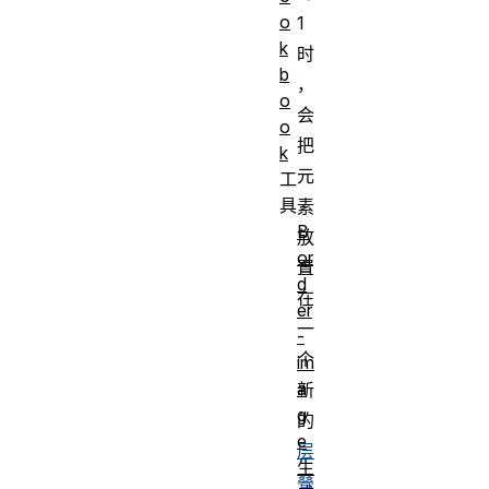
o
1
k
时
b
，
o
会
o
把
k
元
工
具
素
B
放
or
置
d
在
er
一
-
个
im
a
新
g
的
e
层
生
叠