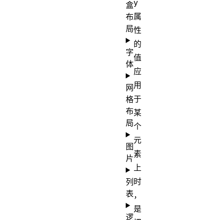
y
盒
属
布
局
性
的
字
值
体
应
用
网
于
格
布
某
局
个
元
图
素
片
上
时
列
表
，
是
逻