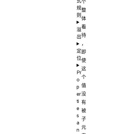
式
个
规
整
则
体
看
溢
待
出
，
定
即
位
使
这
Pr
个
o
值
p
没
er
ti
有
e
被
s
子
a
元
n