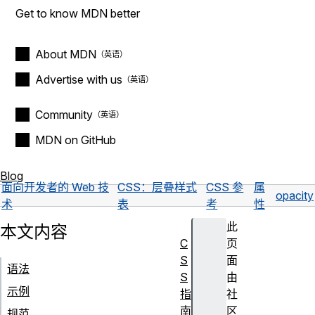
Get to know MDN better
About MDN
Advertise with us
Community
MDN on GitHub
Blog
面向开发者的 Web 技
CSS：层叠样式
CSS 参
属
opacity
术
表
考
性
此
本文内容
C
页
S
面
语法
S
由
示例
指
社
南
区
规范