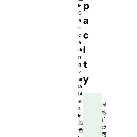
p
C
a
a
s
c
c
a
i
di
n
t
g
v
y
ar
ia
bl
e
基
s
线
广
颜
泛
色
可