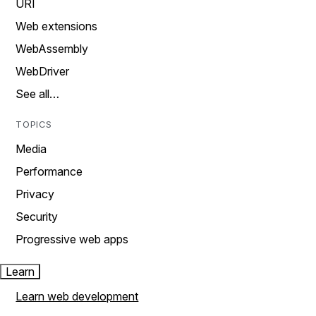
URI
Web extensions
WebAssembly
WebDriver
See all…
TOPICS
Media
Performance
Privacy
Security
Progressive web apps
Learn
Learn web development