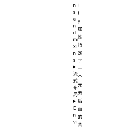
i
n
s
t
a
y
n
属
d
性
mi
指
xi
定
n
s
了
一
流
个
式
元
布
素
局
后
E
面
n
的
vi
背