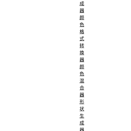
成
value aft
计算值
器
clipping t
颜
<numbe
色
to the ra
格
式
[0.0, 1.0].
转
按计算值
动画类型
换
类型
器
颜
色
混
合
器
形
状
生
成
器