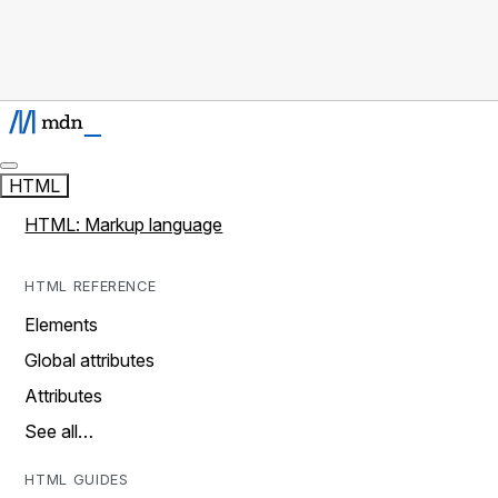
HTML
HTML: Markup language
HTML REFERENCE
Elements
Global attributes
Attributes
See all…
HTML GUIDES