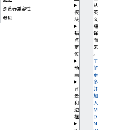
从
浏览器兼容性
模
英
参见
块
文
翻
锚
译
点
而
定
来
位
。
了
动
解
画
更
多
背
并
景
加
和
入
边
M
框
D
N