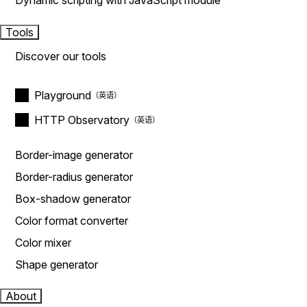
Dynamic scripting with JavaScript module
Tools
Discover our tools
Playground
HTTP Observatory
Border-image generator
Border-radius generator
Box-shadow generator
Color format converter
Color mixer
Shape generator
About