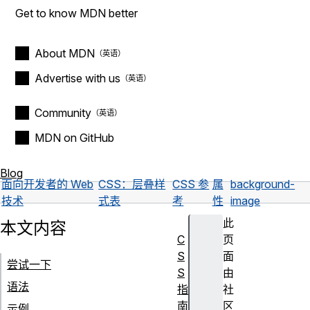
Get to know MDN better
About MDN
Advertise with us
Community
MDN on GitHub
Blog
面向开发者的 Web
CSS：层叠样
CSS 参
属
background-
技术
式表
考
性
image
此
本文内容
C
页
S
面
尝试一下
S
由
语法
指
社
南
区
示例