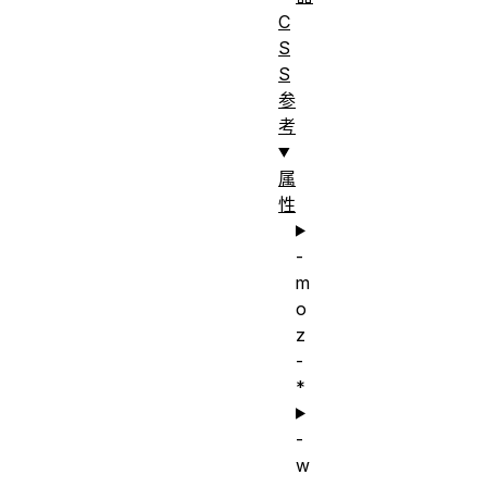
C
S
S
参
考
属
性
-
m
o
z
-
*
-
w