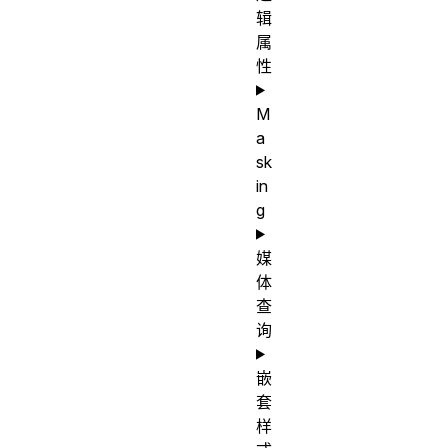
辑
属
性
M
a
sk
in
g
媒
体
查
询
嵌
套
样