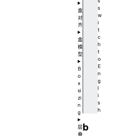
s
s
盒
w
对
i
齐
t
c
盒
h
模
t
型
o
E
B
n
o
g
x
l
si
i
zi
s
n
h
g
b
层
叠