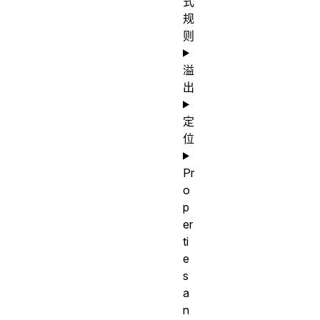
式
规
则
溢
出
定
位
Pr
o
p
er
ti
e
s
a
n