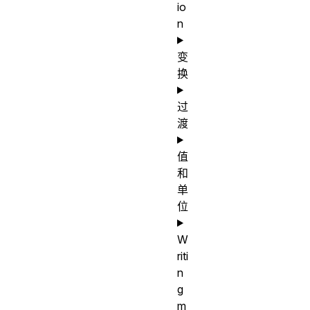
io
n
变
换
过
渡
值
和
单
位
W
riti
n
g
m