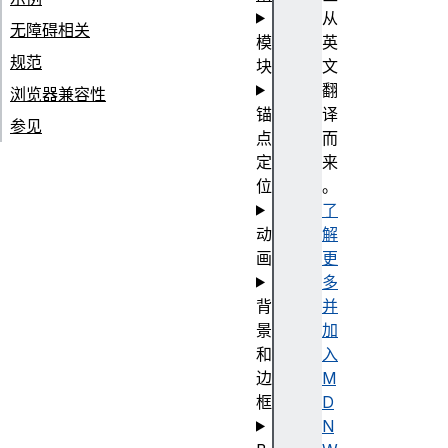
从
无障碍相关
模
英
规范
块
文
翻
浏览器兼容性
锚
译
参见
点
而
定
来
位
。
了
动
解
画
更
多
背
并
景
加
和
入
边
M
框
D
N