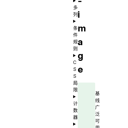
-
多
i
列
m
条
件
a
规
则
g
C
e
S
S
局
限
基
线
计
广
数
泛
器
可
用