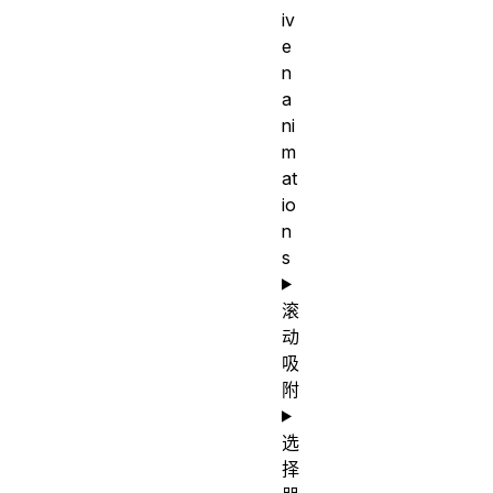
iv
e
n
a
ni
m
at
io
n
s
滚
动
吸
附
选
择