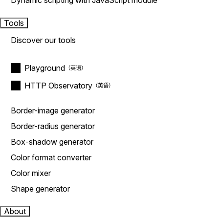
Dynamic scripting with JavaScript module
Tools
Discover our tools
Playground
HTTP Observatory
Border-image generator
Border-radius generator
Box-shadow generator
Color format converter
Color mixer
Shape generator
About