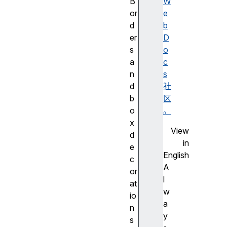
B
W
or
e
d
b
er
D
s
o
a
c
n
s
d
社
b
区
o
。
x
View
d
in
e
English
c
A
or
l
at
w
io
a
n
y
s