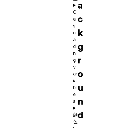
a
C
c
a
s
k
c
a
g
di
n
r
g
v
o
ar
ia
u
bl
e
n
s
d
颜
色