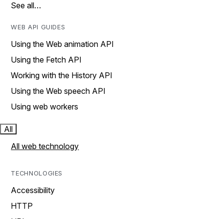
See all…
WEB API GUIDES
Using the Web animation API
Using the Fetch API
Working with the History API
Using the Web speech API
Using web workers
All
All web technology
TECHNOLOGIES
Accessibility
HTTP