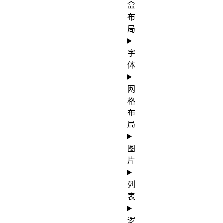
盒
布
局
字
体
网
格
布
局
图
片
列
表
逻