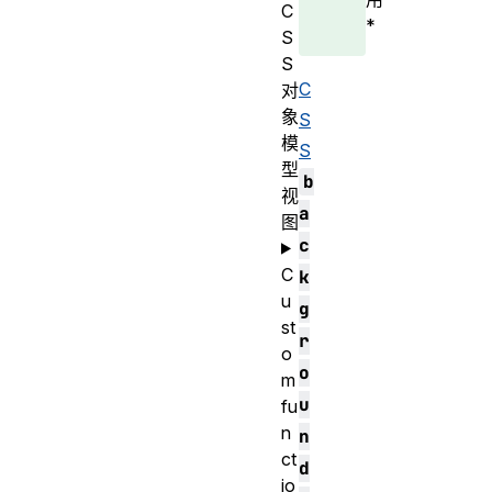
C
*
S
S
C
对
象
S
模
S
型
b
视
a
图
c
C
k
u
g
st
r
o
o
m
u
fu
n
n
ct
d
io