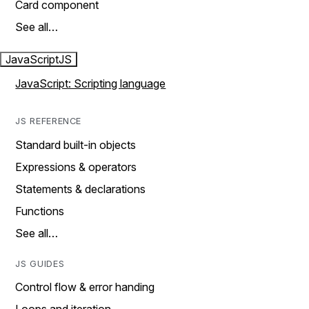
Card component
See all…
JavaScript
JS
JavaScript: Scripting language
JS REFERENCE
Standard built-in objects
Expressions & operators
Statements & declarations
Functions
See all…
JS GUIDES
Control flow & error handing