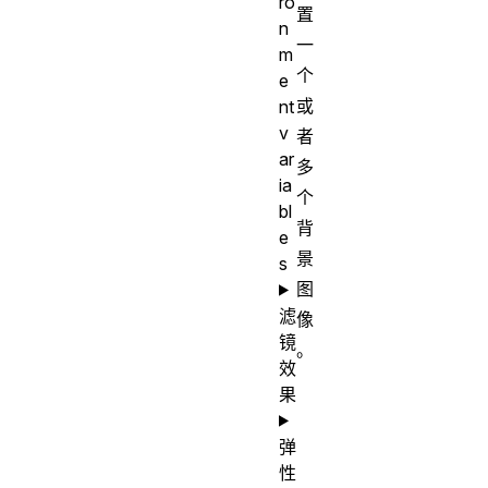
ro
置
n
一
m
个
e
或
nt
v
者
ar
多
ia
个
bl
背
e
景
s
图
滤
像
镜
。
效
果
弹
性