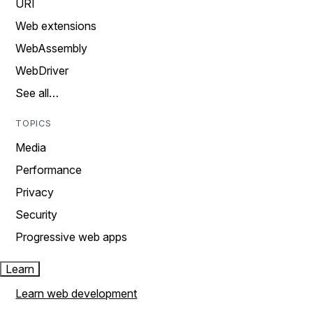
URI
Web extensions
WebAssembly
WebDriver
See all…
TOPICS
Media
Performance
Privacy
Security
Progressive web apps
Learn
Learn web development