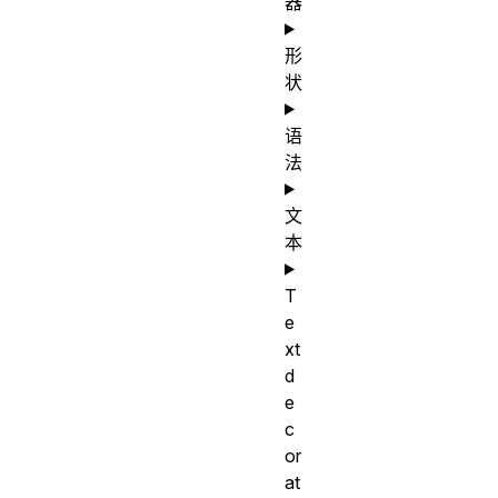
器
形
状
语
法
文
本
T
e
xt
d
e
c
or
at