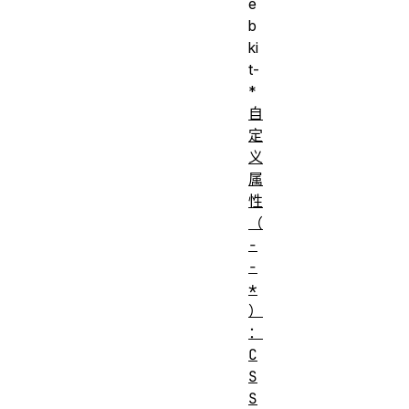
e
b
ki
t-
*
自
定
义
属
性
（
-
-
*
）
：
C
S
S