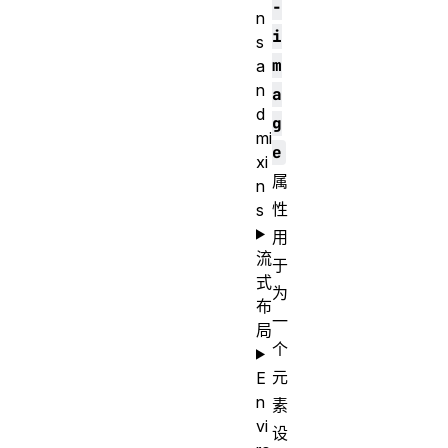
-
n
i
s
m
a
n
a
d
g
mi
e
xi
属
n
性
s
用
流
于
式
为
布
一
局
个
元
E
n
素
vi
设