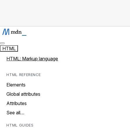
HTML
HTML: Markup language
HTML REFERENCE
Elements
Global attributes
Attributes
See all…
HTML GUIDES