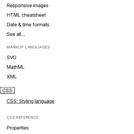
Responsive images
HTML cheatsheet
Date & time formats
See all…
MARKUP LANGUAGES
SVG
MathML
XML
CSS
CSS: Styling language
CSS REFERENCE
Properties