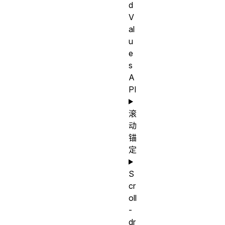
d
V
al
u
e
s
A
PI
滚
动
锚
定
S
cr
oll
-
dr