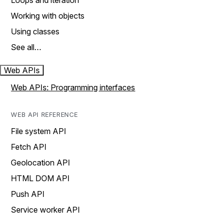
Loops and iteration
Working with objects
Using classes
See all…
Web APIs
Web APIs: Programming interfaces
WEB API REFERENCE
File system API
Fetch API
Geolocation API
HTML DOM API
Push API
Service worker API