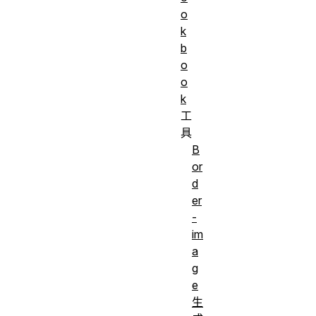
o
k
b
o
o
k
工
具
B
or
d
er
-
im
a
g
e
生