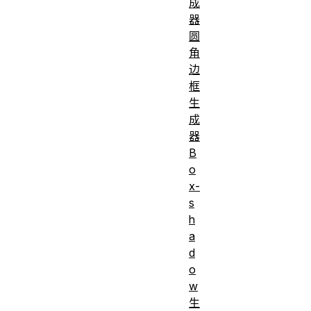
成
器
圆
角
边
框
生
成
器
B
o
x-
s
h
a
d
o
w
生