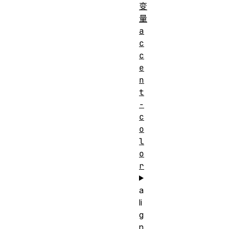
变
量
a
c
c
e
n
t
-
c
o
l
o
r
a
li
g
n