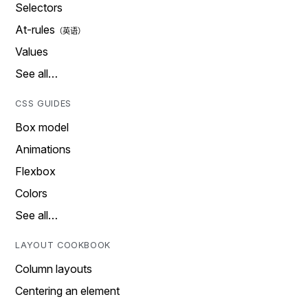
Selectors
At-rules
Values
See all…
CSS GUIDES
Box model
Animations
Flexbox
Colors
See all…
LAYOUT COOKBOOK
Column layouts
Centering an element