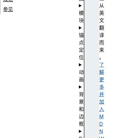
从
参见
模
英
块
文
翻
锚
译
点
而
定
来
位
。
了
动
解
画
更
多
背
并
景
加
和
入
边
M
框
D
N