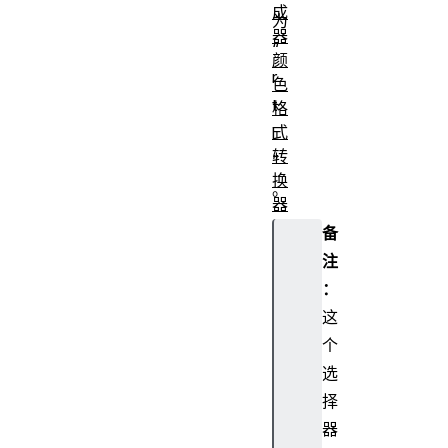
成
为
器
“
颜
r
色
t
格
式
l
转
”
换
。
器
颜
备
色
注
混
：
合
这
器
个
形
状
选
生
择
成
器
器