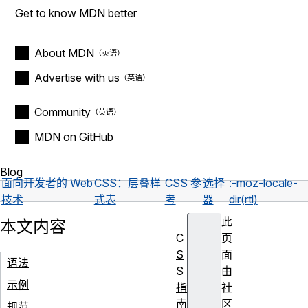
Get to know MDN better
About MDN
Advertise with us
Community
MDN on GitHub
Blog
面向开发者的 Web
CSS：层叠样
CSS 参
选择
:-moz-locale-
技术
式表
考
器
dir(rtl)
此
本文内容
C
页
S
面
语法
S
由
示例
指
社
南
区
规范