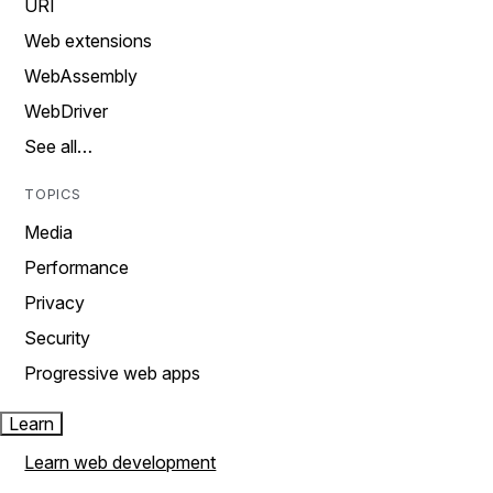
URI
Web extensions
WebAssembly
WebDriver
See all…
TOPICS
Media
Performance
Privacy
Security
Progressive web apps
Learn
Learn web development