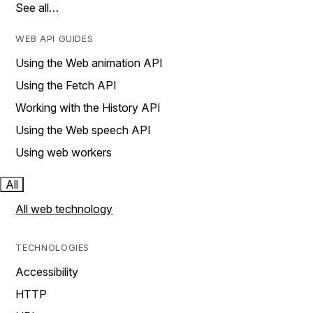
See all…
WEB API GUIDES
Using the Web animation API
Using the Fetch API
Working with the History API
Using the Web speech API
Using web workers
All
All web technology
TECHNOLOGIES
Accessibility
HTTP