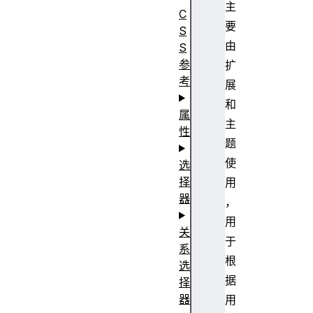
主
C
要
S
由
S
参
扩
考
展
和
属
主
性
题
使
选
择
用
器
，
用
关
于
系
根
选
据
择
器
用