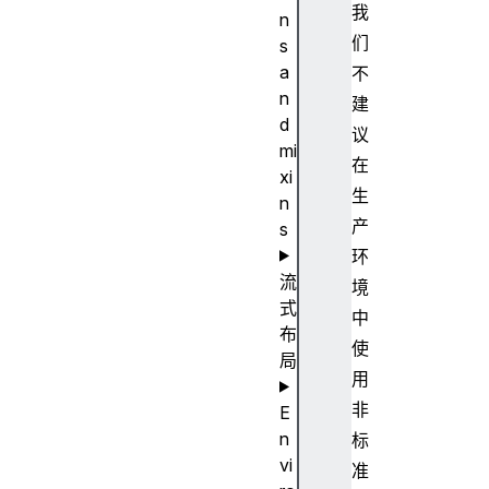
我
n
们
s
a
不
n
建
d
议
mi
在
xi
生
n
产
s
环
流
境
式
中
布
使
局
用
非
E
n
标
vi
准