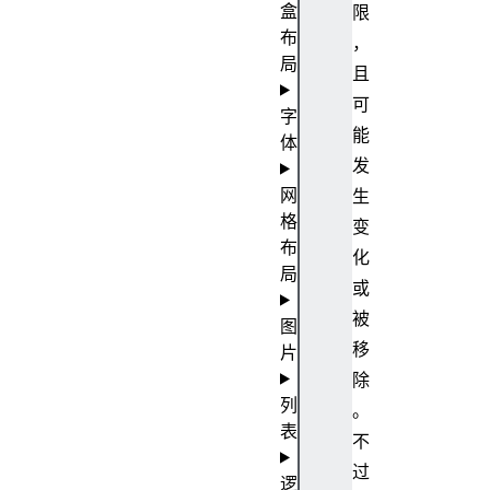
盒
限
布
，
局
且
可
字
能
体
发
网
生
格
变
布
化
局
或
被
图
移
片
除
列
。
表
不
过
逻