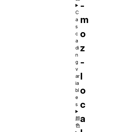
-
C
m
a
s
o
c
a
z
di
n
-
g
v
l
ar
ia
o
bl
e
c
s
a
颜
色