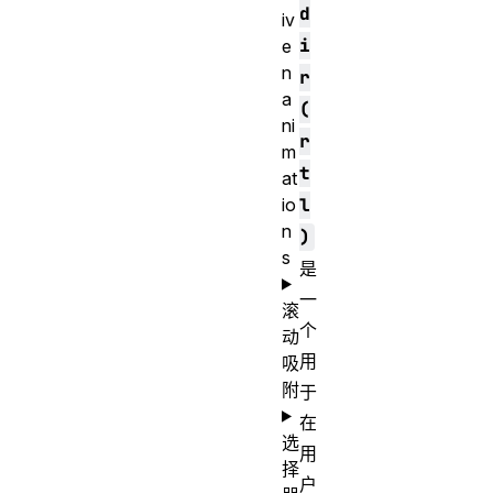
d
iv
i
e
n
r
a
(
ni
r
m
t
at
l
io
n
)
s
是
一
滚
个
动
用
吸
附
于
在
选
用
择
户