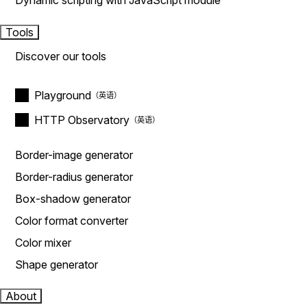
Dynamic scripting with JavaScript module
Tools
Discover our tools
Playground
HTTP Observatory
Border-image generator
Border-radius generator
Box-shadow generator
Color format converter
Color mixer
Shape generator
About