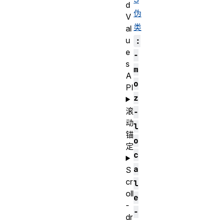
d
伪
V
类
al
u
:
e
-
s
m
A
o
PI
z
滚
-
动
l
锚
o
定
c
a
S
cr
l
oll
e
-
-
dr