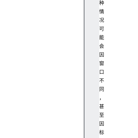
种
mo
z-
情
dr
况
ag
可
-
能
ov
会
er
因
:-
窗
mo
口
z-
不
fi
同
rs
，
t-
甚
no
de
至
因
标
:-