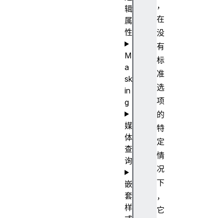
，
辑
在
属
性
没
有
M
标
a
准
sk
选
in
项
g
的
媒
特
体
定
查
情
询
况
下
嵌
套
，
样
它