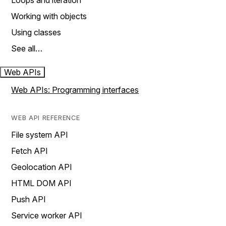
Loops and iteration
Working with objects
Using classes
See all…
Web APIs
Web APIs: Programming interfaces
WEB API REFERENCE
File system API
Fetch API
Geolocation API
HTML DOM API
Push API
Service worker API