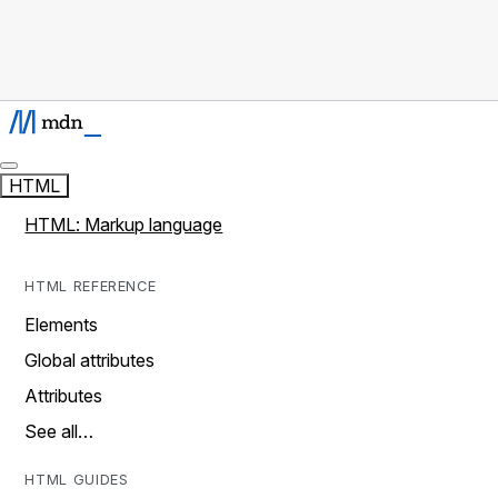
HTML
HTML: Markup language
HTML REFERENCE
Elements
Global attributes
Attributes
See all…
HTML GUIDES