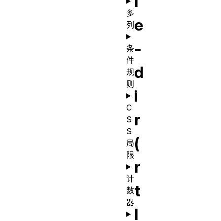
l
多
e
列
-
条
件
d
规
则
i
C
r
S
S
(
局
限
r
计
t
数
器
l