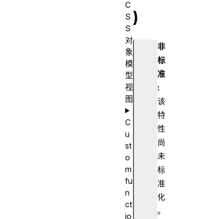
C
)
S
S
对
非
象
标
模
准
型
视
:
图
该
特
C
性
u
尚
st
未
o
m
标
fu
准
n
化
ct
。
io