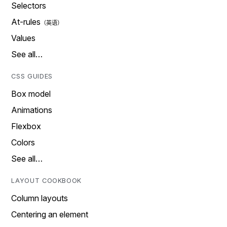
Selectors
At-rules
Values
See all…
CSS GUIDES
Box model
Animations
Flexbox
Colors
See all…
LAYOUT COOKBOOK
Column layouts
Centering an element