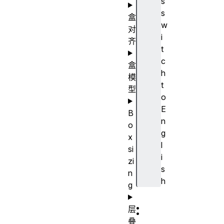
s
s
盒
w
对
i
齐
t
c
盒
h
模
t
型
o
E
B
n
o
g
x
l
si
i
zi
s
n
h
g
:
层
叠