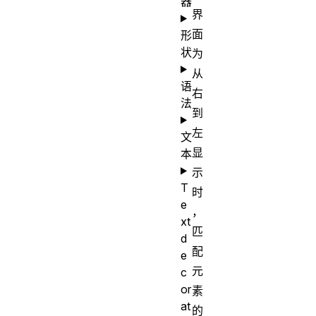
器
界
面
形
状
为
从
语
右
法
到
左
文
显
本
示
T
时
e
，
xt
匹
d
配
e
元
c
or
素
at
的