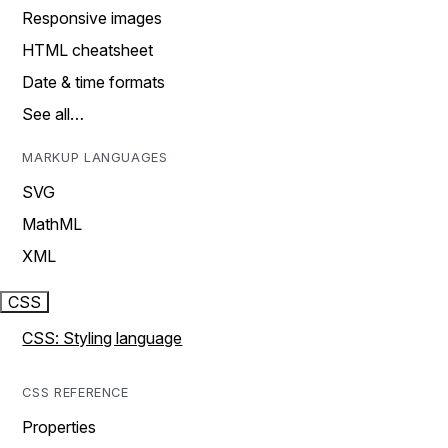
Responsive images
HTML cheatsheet
Date & time formats
See all…
MARKUP LANGUAGES
SVG
MathML
XML
CSS
CSS: Styling language
CSS REFERENCE
Properties