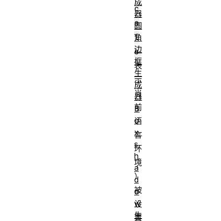
成
c
器
a
圆
l
角
边
e
框
表
生
示
成
当
器
前
B
o
语
x-
言
s
环
h
境
a
）
d
被
o
w
设
生
置