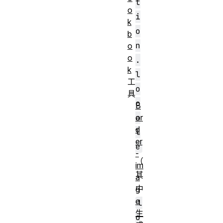
t
o
i
k
o
b
n
o
o
.
k
l
工
o
具
c
B
a
or
d
l
er
e
-
（
im
其
a
中
g
e
l
生
o