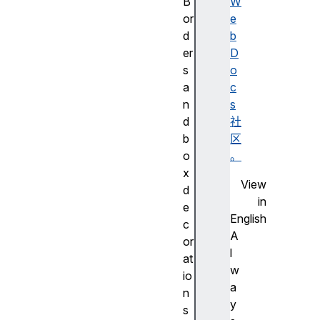
B
W
or
e
d
b
er
D
s
o
a
c
n
s
d
社
b
区
o
。
x
View
d
in
e
English
c
A
or
l
at
w
io
a
n
y
s