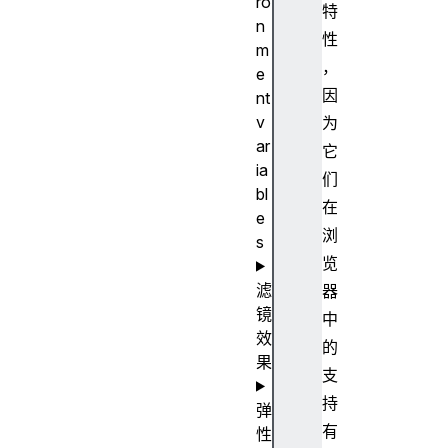
ro
特
n
性
m
，
e
因
nt
v
为
ar
它
ia
们
bl
在
e
浏
s
览
滤
器
镜
中
效
的
果
支
持
弹
有
性