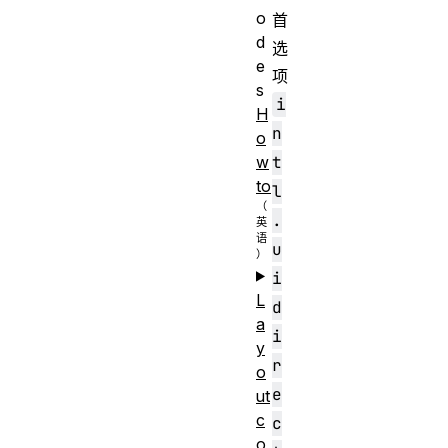
o
首
d
选
e
项
s
i
H
n
o
t
w
to
l
.
u
i
L
d
a
i
y
r
o
e
ut
c
c
o