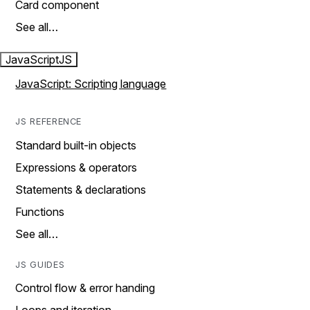
Card component
See all…
JavaScript
JS
JavaScript: Scripting language
JS REFERENCE
Standard built-in objects
Expressions & operators
Statements & declarations
Functions
See all…
JS GUIDES
Control flow & error handing