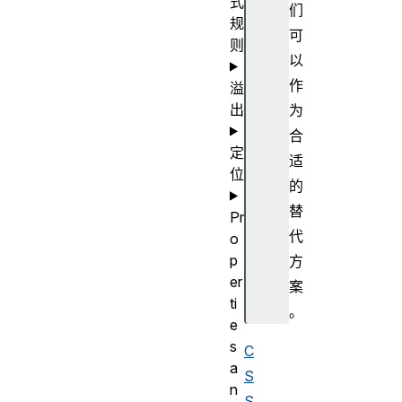
式
们
规
可
则
以
作
溢
出
为
合
定
适
位
的
替
Pr
代
o
p
方
er
案
ti
。
e
s
C
a
S
n
S