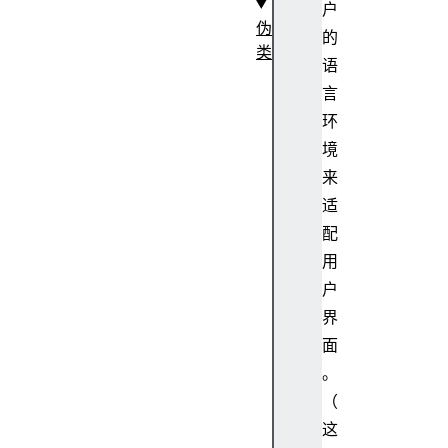
户
伪
的
类
语
言
:-
环
m
o
境
z
来
-
适
*
配
:-
用
mo
户
z-
br
界
ok
面
en
。
（
这
:-