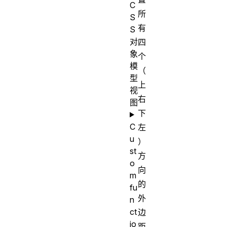
C
所
S
有
S
对
四
象
个
模
（
型
上
视
右
图
下
C
左
u
）
st
方
o
向
m
的
fu
外
n
ct
边
io
距