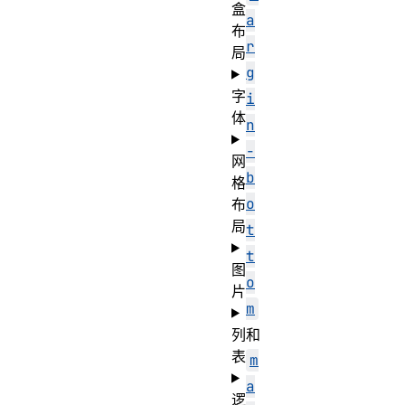
盒
a
布
r
局
g
字
i
体
n
-
网
b
格
o
布
局
t
t
图
o
片
m
列
和
表
m
a
逻