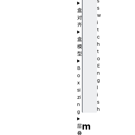
s
s
盒
w
对
i
齐
t
c
盒
h
模
t
型
o
E
B
n
o
g
x
l
si
i
zi
s
n
h
g
m
层
叠