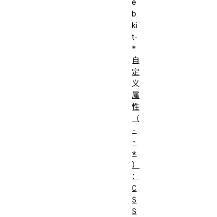
e
b
ki
t-
*
自
定
义
属
性
（
-
-
*
）
：
C
S
S