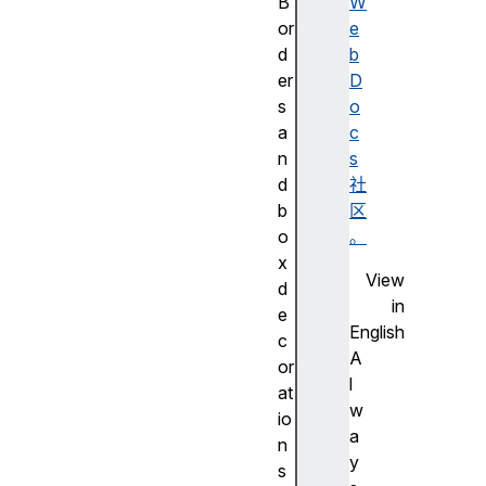
B
W
or
e
d
b
er
D
s
o
a
c
n
s
d
社
b
区
o
。
x
View
d
in
e
English
c
A
or
l
at
w
io
a
n
y
s