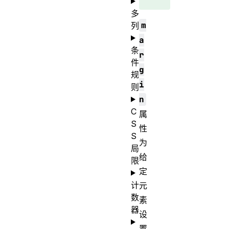
多
m
列
a
条
r
件
g
规
i
则
n
C
属
S
性
S
为
局
给
限
定
计
元
数
素
器
设
置