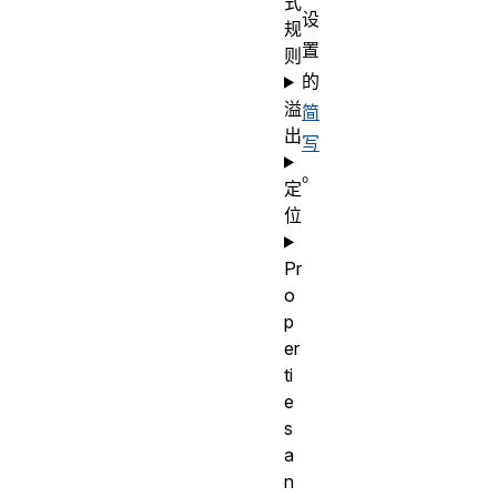
式
设
规
置
则
的
溢
简
出
写
。
定
位
Pr
o
p
er
ti
e
s
a
n