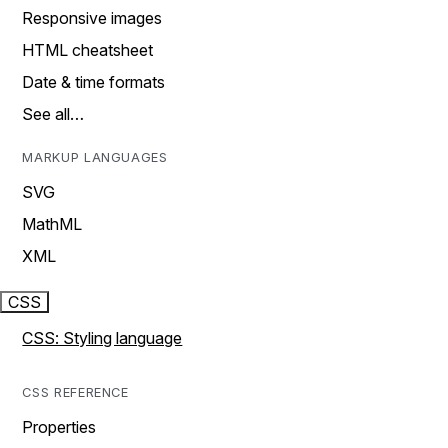
Responsive images
HTML cheatsheet
Date & time formats
See all…
MARKUP LANGUAGES
SVG
MathML
XML
CSS
CSS: Styling language
CSS REFERENCE
Properties