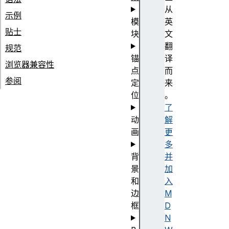
从
示例
模
英
贴士
块
文
翻
规范
锚
译
浏览器兼容性
点
而
参阅
定
来
位
。
了
动
解
画
更
多
背
并
景
加
和
入
边
M
框
D
N