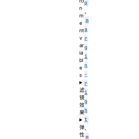
ro
p
n
、
m
m
e
a
nt
v
r
ar
g
ia
i
bl
n
e
-
s
r
滤
i
镜
g
效
h
果
t
弹
、
性
m