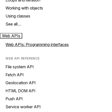
Loops and iteration
Working with objects
Using classes
See all…
Web APIs
Web APIs: Programming interfaces
WEB API REFERENCE
File system API
Fetch API
Geolocation API
HTML DOM API
Push API
Service worker API