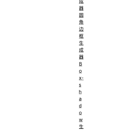
成
器
圆
角
边
框
生
成
器
B
o
x-
s
h
a
d
o
w
生