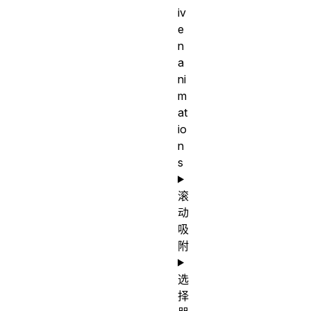
iv
e
n
a
ni
m
at
io
n
s
滚
动
吸
附
选
择