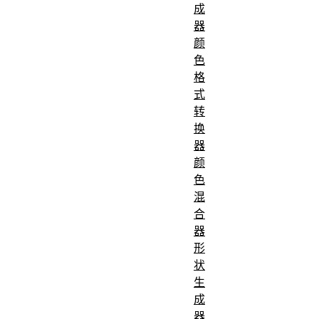
成
器
颜
色
格
式
转
换
器
颜
色
混
合
器
形
状
生
成
器