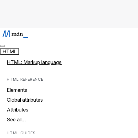
HTML
HTML: Markup language
HTML REFERENCE
Elements
Global attributes
Attributes
See all…
HTML GUIDES