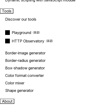
Dynamic scripting with JavaScript module
Tools
Discover our tools
Playground
HTTP Observatory
Border-image generator
Border-radius generator
Box-shadow generator
Color format converter
Color mixer
Shape generator
About