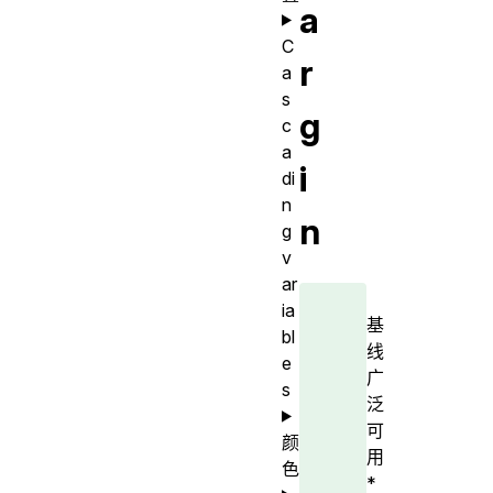
a
C
r
a
s
g
c
a
i
di
n
n
g
v
ar
ia
基
bl
线
e
广
s
泛
可
颜
用
色
*