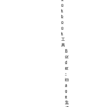
o
k
b
o
o
k
工
具
B
or
d
er
-
im
a
g
e
生