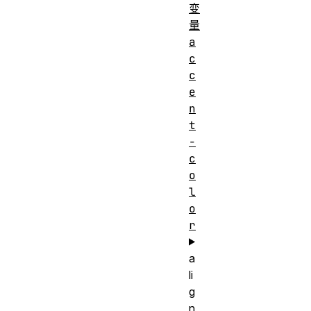
变
量
a
c
c
e
n
t
-
c
o
l
o
r
a
li
g
n