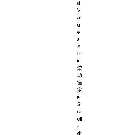
d
V
al
u
e
s
A
PI
滚
动
锚
定
S
cr
oll
-
dr