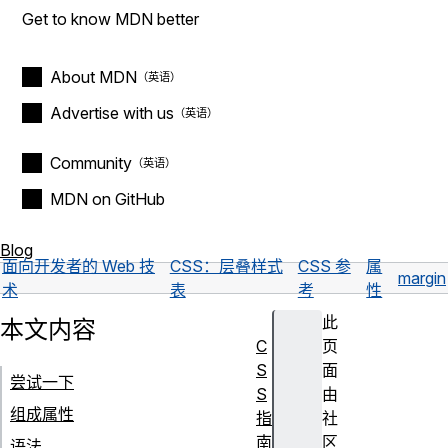
Get to know MDN better
About MDN
Advertise with us
Community
MDN on GitHub
Blog
面向开发者的 Web 技
CSS：层叠样式
CSS 参
属
margin
术
表
考
性
此
本文内容
C
页
S
面
尝试一下
S
由
组成属性
指
社
南
区
语法