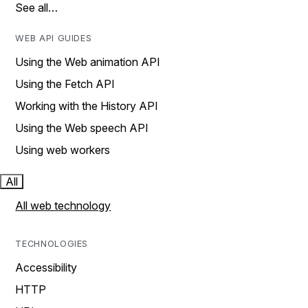
See all…
WEB API GUIDES
Using the Web animation API
Using the Fetch API
Working with the History API
Using the Web speech API
Using web workers
All
All web technology
TECHNOLOGIES
Accessibility
HTTP