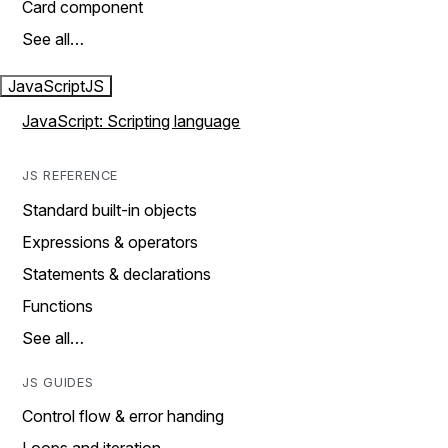
Card component
See all…
JavaScript
JS
JavaScript: Scripting language
JS REFERENCE
Standard built-in objects
Expressions & operators
Statements & declarations
Functions
See all…
JS GUIDES
Control flow & error handing