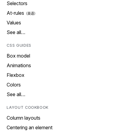
Selectors
At-rules
Values
See all…
CSS GUIDES
Box model
Animations
Flexbox
Colors
See all…
LAYOUT COOKBOOK
Column layouts
Centering an element