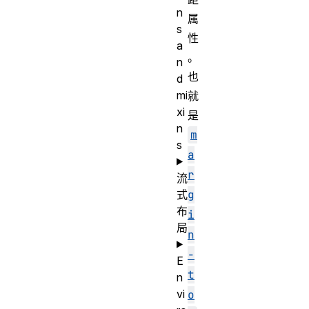
n
属
s
性
a
。
n
也
d
mi
就
xi
是
n
m
s
a
r
流
式
g
布
i
局
n
-
E
t
n
vi
o