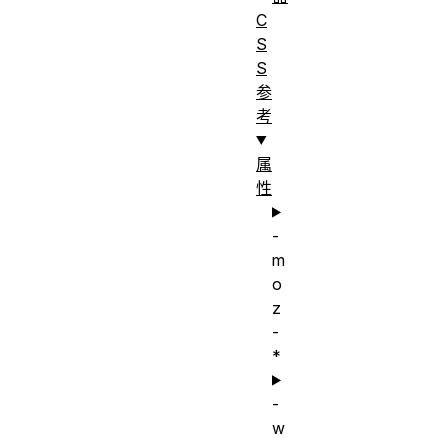
C
S
S
参
考
属
性
-
m
o
z
-
*
-
w