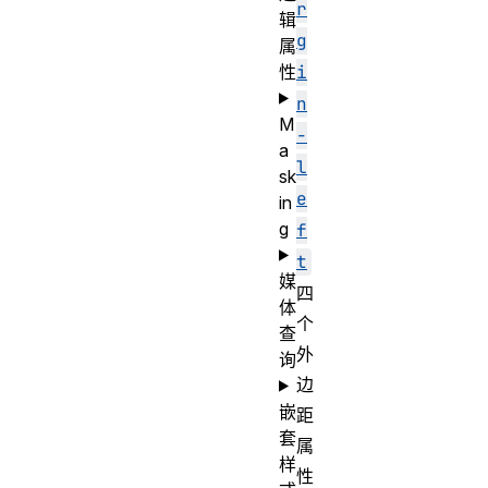
r
辑
g
属
性
i
n
M
-
a
l
sk
e
in
g
f
t
媒
四
体
个
查
外
询
边
嵌
距
套
属
样
性