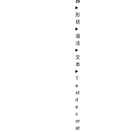
器
形
状
语
法
文
本
T
e
xt
d
e
c
or
at