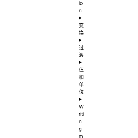
io
n
变
换
过
渡
值
和
单
位
W
riti
n
g
m