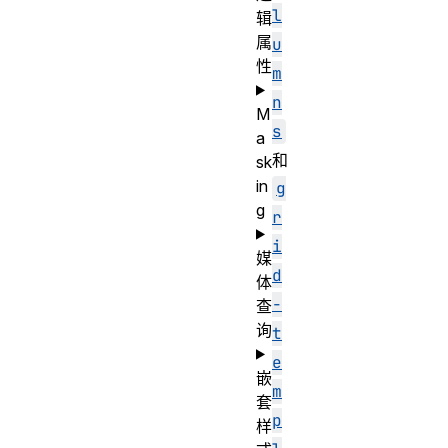
l
辑
属
u
性
m
n
M
s
a
和
sk
in
g
g
r
i
媒
d
体
-
查
询
t
e
嵌
m
套
p
样