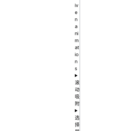
iv
max-content 
e
[col-end])

n
repeat(4, 
a
[col-start] 
ni
auto [col-
m
end])

at
io
repeat(4, 
n
[col-start] 
s
minmax(100px, 
1fr) [col-
滚
end])

动
repeat(4, 
吸
附
[col-start] 
fit-
选
content(200px) 
择
[col-end])
