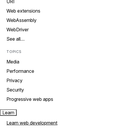
URI
Web extensions
WebAssembly
WebDriver
See all…
TOPICS
Media
Performance
Privacy
Security
Progressive web apps
Learn
Learn web development