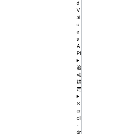
d
repeat(4, 
V
[col-start] 
al
250px [col-
u
end])

e
s
repeat(4, 
A
[col-start] 
PI
60% [col-end])

repeat(4, 
滚
[col-start] 
动
1fr [col-end])

锚
定
repeat(4, 
[col-start] 
S
min-content 
cr
[col-end])

oll
repeat(4, 
-
[col-start] 
dr