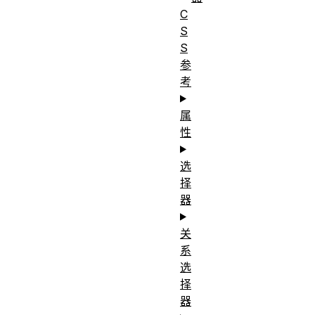
C
S
S
参
考
属
性
选
择
器
关
系
选
择
器