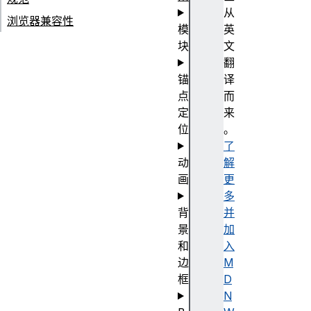
从
浏览器兼容性
模
英
块
文
翻
锚
译
点
而
定
来
位
。
了
动
解
画
更
多
背
并
景
加
和
入
边
M
框
D
N