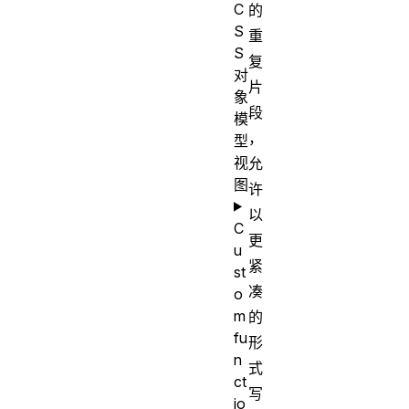
C
的
S
重
S
复
对
片
象
段
模
，
型
视
允
图
许
以
C
更
u
紧
st
凑
o
m
的
fu
形
n
式
ct
写
io