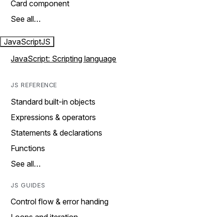
Card component
See all…
JavaScript
JS
JavaScript: Scripting language
JS REFERENCE
Standard built-in objects
Expressions & operators
Statements & declarations
Functions
See all…
JS GUIDES
Control flow & error handing