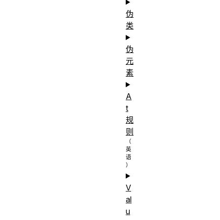
伪
类
伪
元
素
A
t
规
则
V
al
u