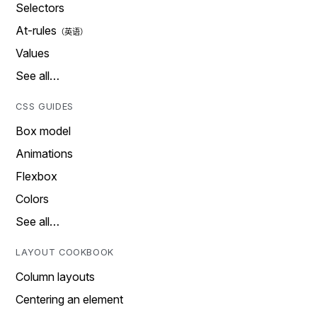
Selectors
At-rules
Values
See all…
CSS GUIDES
Box model
Animations
Flexbox
Colors
See all…
LAYOUT COOKBOOK
Column layouts
Centering an element