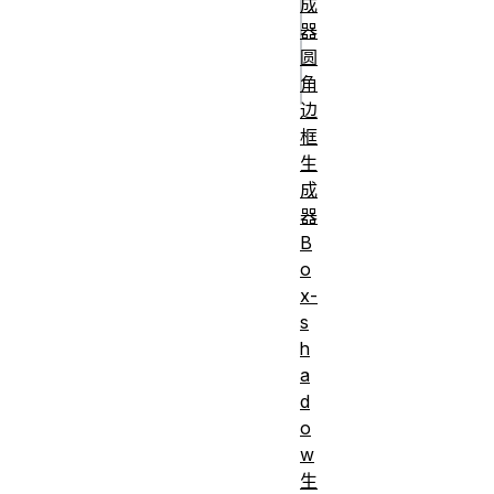
成
30% [col-
器
middle] 400px 
圆
角
边
框
生
成
器
B
o
x-
s
h
a
d
o
w
生