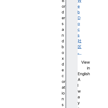
B
W
or
e
d
b
er
D
s
o
a
c
n
s
d
社
b
区
o
。
x
View
d
in
e
English
c
A
or
l
at
w
io
a
n
y
s