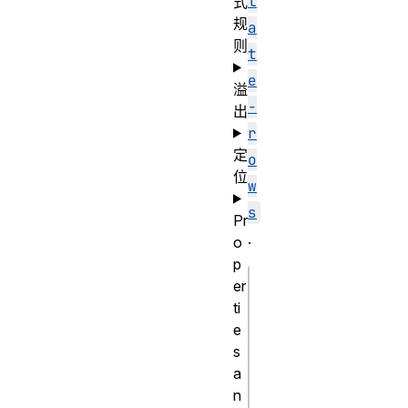
l
式
规
a
则
t
e
溢
-
出
r
定
o
位
w
s
Pr
.
o
p
er
css
ti
/* <track-
e
repeat> values 
s
a
*/

n
repeat(4, 1fr)
