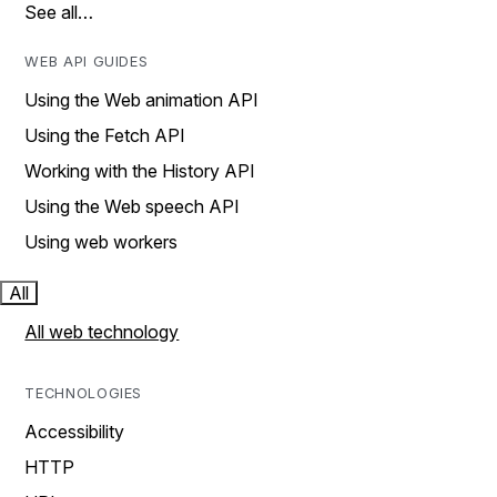
See all…
WEB API GUIDES
Using the Web animation API
Using the Fetch API
Working with the History API
Using the Web speech API
Using web workers
All
All web technology
TECHNOLOGIES
Accessibility
HTTP