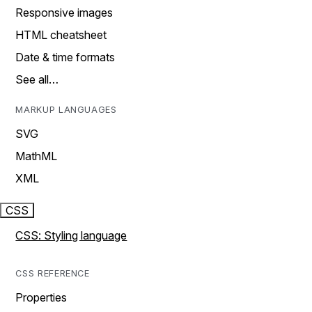
Responsive images
HTML cheatsheet
Date & time formats
See all…
MARKUP LANGUAGES
SVG
MathML
XML
CSS
CSS: Styling language
CSS REFERENCE
Properties