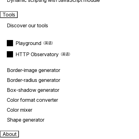
Dynamic scripting with JavaScript module
Tools
Discover our tools
Playground
HTTP Observatory
Border-image generator
Border-radius generator
Box-shadow generator
Color format converter
Color mixer
Shape generator
About