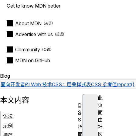
Get to know MDN better
About MDN
Advertise with us
Community
MDN on GitHub
Blog
面向开发者的 Web 技术
CSS：层叠样式表
CSS 参考
值
repeat()
此
本文内容
C
页
S
面
语法
S
由
示例
指
社
南
区
规范