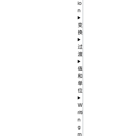
io
fill, 250px)

n
repeat(auto-
fit, 250px)

变
repeat(auto-
换
fill, [col-
过
start] 250px 
渡
[col-end])

repeat(auto-
值
fit, [col-
和
start] 250px 
单
位
[col-end])

repeat(auto-
W
fill, [col-
riti
start] 
n
minmax(100px, 
g
1fr) [col-
m