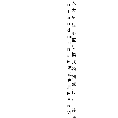
入
n
大
s
a
量
n
显
d
示
mi
重
xi
复
n
模
s
式
流
的
式
列
布
或
局
行
。
E
n
该
vi
函