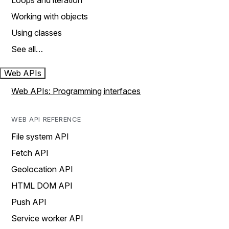
Loops and iteration
Working with objects
Using classes
See all…
Web APIs
Web APIs: Programming interfaces
WEB API REFERENCE
File system API
Fetch API
Geolocation API
HTML DOM API
Push API
Service worker API