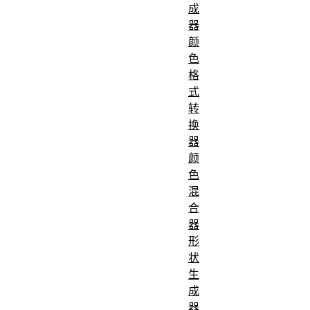
成
器
颜
色
格
式
转
换
器
颜
色
混
合
器
形
状
生
成
器