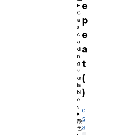
e
C
p
a
s
e
c
a
a
di
n
t
g
v
(
ar
ia
)
bl
e
s
C
S
颜
S
色