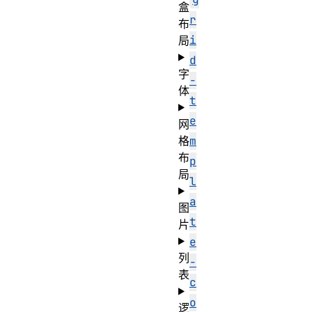
盒
r
布
i
局
d
字
-
体
t
e
网
m
格
布
p
局
l
a
图
t
片
e
列
-
表
c
o
逻