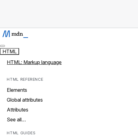
HTML
HTML: Markup language
HTML REFERENCE
Elements
Global attributes
Attributes
See all…
HTML GUIDES