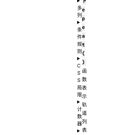
r
多
e
列
p
e
条
a
件
规
t
则
(
)
C
函
S
数
S
局
表
限
示
轨
计
道
数
列
器
表