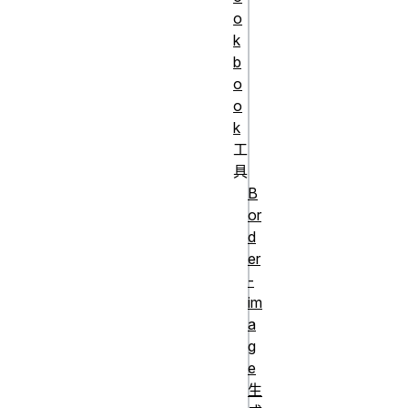
o
end])

k
repeat(4, 
b
[col-start] 
o
60% [col-end])

o
repeat(4, 
k
[col-start] 
工
具
minmax(100px, 
B
1fr) [col-
or
end])

d
repeat(4, 
er
[col-start] 
-
fit-
im
a
content(200px) 
g
[col-end])

e
repeat(4, 10px 
生
[col-start] 