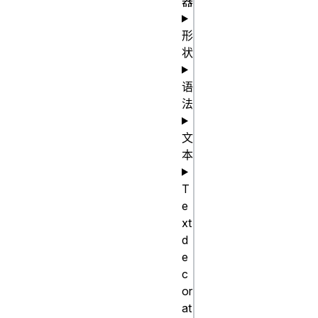
器
repeat(4, 10px 
[col-start] 
形
状
30% [col-
middle] auto 
语
[col-end])

法
repeat(4, 
[col-start] 
文
min-content 
本
[col-middle] 
T
max-content 
e
[col-end])

xt
d
/* <auto-
e
repeat> values 
c
or
*/

at
repeat(auto-