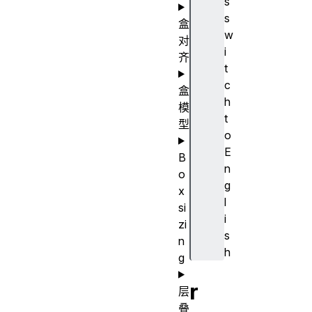
s
s
盒
w
对
i
齐
t
c
盒
h
模
t
型
o
E
B
n
o
g
x
l
si
i
zi
s
n
h
g
r
层
叠