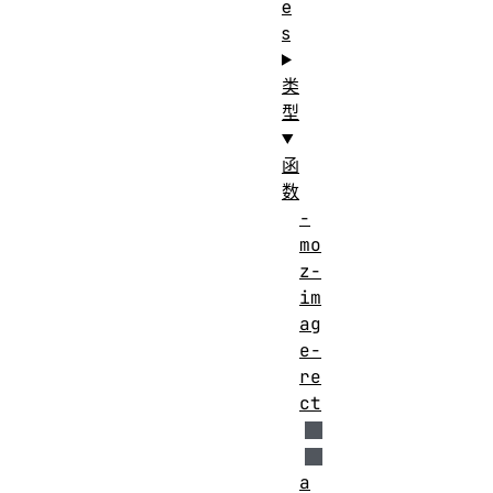
e
s
类
型
函
数
-
mo
z-
im
ag
e-
re
ct
a