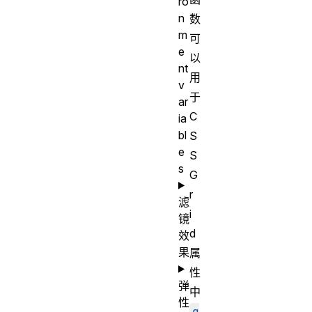
ro
n
数
m
可
e
以
nt
用
v
于
ar
C
ia
bl
S
e
S
s
G
r
滤
i
镜
d
效
果
属
性
弹
中
性
g