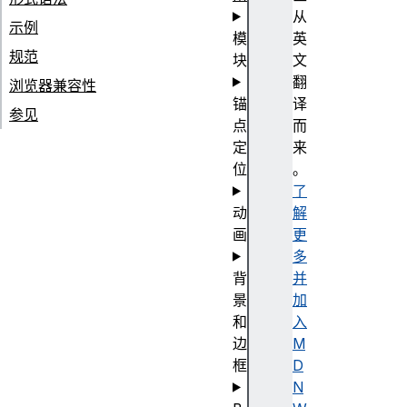
从
示例
模
英
规范
块
文
翻
浏览器兼容性
锚
译
参见
点
而
定
来
位
。
了
动
解
画
更
多
背
并
景
加
和
入
边
M
框
D
N