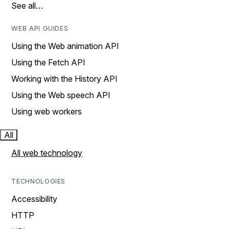
See all…
WEB API GUIDES
Using the Web animation API
Using the Fetch API
Working with the History API
Using the Web speech API
Using web workers
All
All web technology
TECHNOLOGIES
Accessibility
HTTP