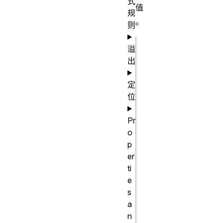
式
值
规
。
则
溢
css
出
/* 颜色值 
*/

定
位
-webkit-
text-
Pr
stroke-
o
color: 
p
red;

er
-webkit-
ti
e
text-
s
stroke-
a
color: 
n
#e08ab4;
