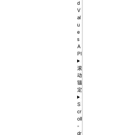
d
-webkit-
V
text-
al
u
stroke-
e
color: 
s
rgb(200, 
A
100, 0);

PI
/* 全局值 
滚
动
*/

锚
-webkit-
定
text-
stroke-
S
color: 
cr
inherit;

oll
-
-webkit-
dr
text-