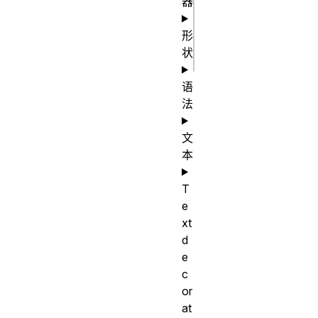
器
stroke-
形
color: 
状
语
法
文
本
T
e
xt
d
e
c
or
at