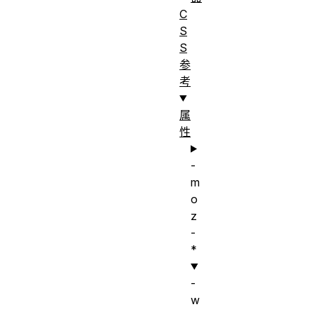
C
S
S
参
考
属
性
-
m
o
z
-
*
-
w