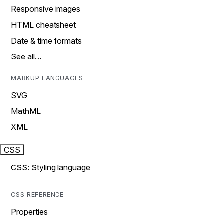
Responsive images
HTML cheatsheet
Date & time formats
See all…
MARKUP LANGUAGES
SVG
MathML
XML
CSS
CSS: Styling language
CSS REFERENCE
Properties