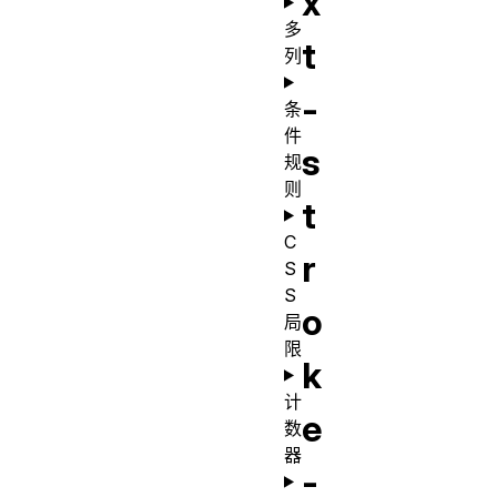
x
多
t
列
-
条
件
s
规
则
t
C
r
S
S
o
局
限
k
计
e
数
器
-