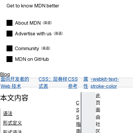
Get to know MDN better
About MDN
Advertise with us
Community
MDN on GitHub
Blog
面向开发者的
CSS：层叠样
CSS
属
-webkit-text-
Web 技术
式表
参考
性
stroke-color
此
本文内容
C
页
S
面
语法
S
由
形式定义
指
社
南
区
形式语法