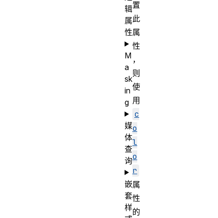
置
辑
此
属
性
属
性
M
，
a
则
sk
使
in
用
g
c
媒
o
体
l
查
o
询
r
嵌
属
套
性
样
的