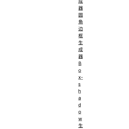
成
器
圆
角
边
框
生
成
器
B
o
x-
s
h
a
d
o
w
生