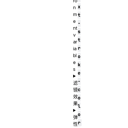
ro
x
n
m
t
e
-
nt
s
v
t
ar
r
ia
bl
o
e
k
s
e
-
滤
c
镜
效
o
果
l
o
弹
r
性