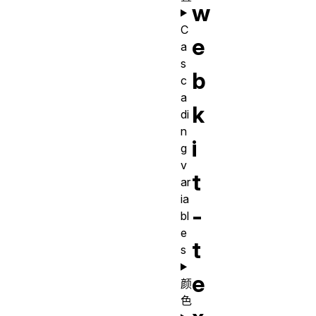
w
C
e
a
s
b
c
a
k
di
n
i
g
v
t
ar
ia
-
bl
e
t
s
e
颜
色