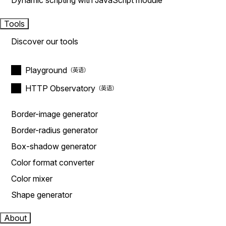
Dynamic scripting with JavaScript module
Tools
Discover our tools
Playground
HTTP Observatory
Border-image generator
Border-radius generator
Box-shadow generator
Color format converter
Color mixer
Shape generator
About