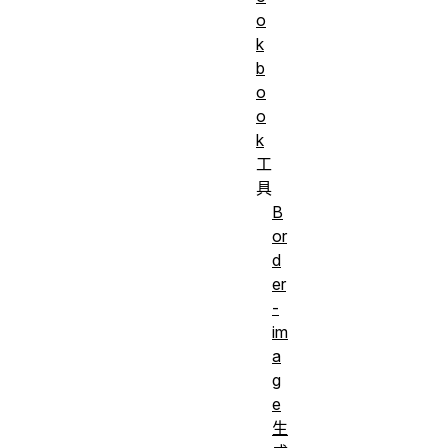
o
k
b
o
o
k
工
具
B
or
d
er
-
im
a
g
e
生