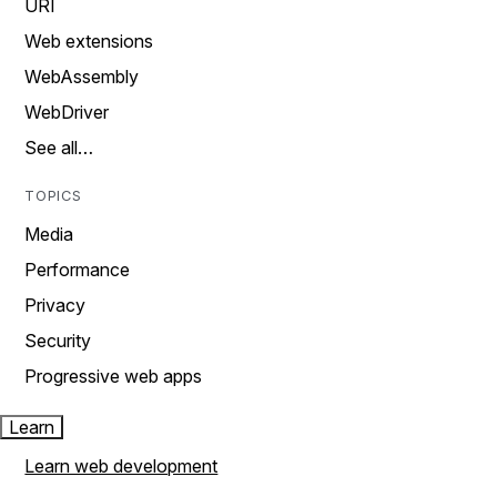
URI
Web extensions
WebAssembly
WebDriver
See all…
TOPICS
Media
Performance
Privacy
Security
Progressive web apps
Learn
Learn web development