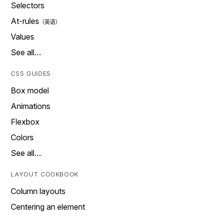
Selectors
At-rules
Values
See all…
CSS GUIDES
Box model
Animations
Flexbox
Colors
See all…
LAYOUT COOKBOOK
Column layouts
Centering an element