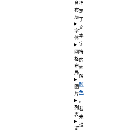
盒
指
布
定
局
了
文
字
本
体
字
网
符
格
的
布
笔
局
触
颜
图
色
片
。
列
若
表
未
设
逻