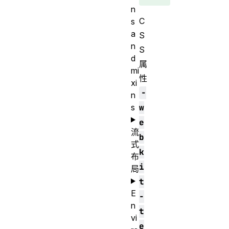
n
C
s
a
S
n
S
d
属
mi
性
xi
-
n
s
w
e
流
b
式
k
布
i
局
t
E
-
n
t
vi
e