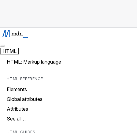
HTML
HTML: Markup language
HTML REFERENCE
Elements
Global attributes
Attributes
See all…
HTML GUIDES