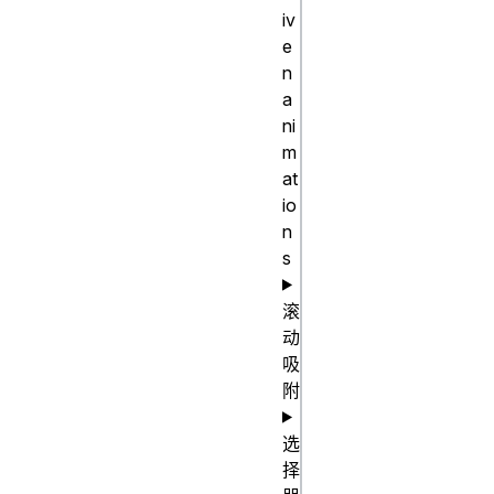
iv
stroke-
e
color: 
n
initial;

a
-webkit-
ni
m
text-
at
stroke-
io
color: 
n
revert;

s
-webkit-
text-
滚
动
stroke-
吸
color: 
附
revert-
layer;

选
-webkit-
择
text-