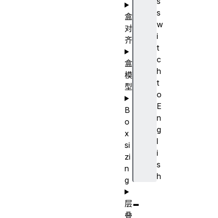
s
s
盒
w
对
i
齐
t
c
盒
h
模
t
型
o
E
B
n
o
g
x
l
si
i
zi
s
n
h
g
-
层
叠