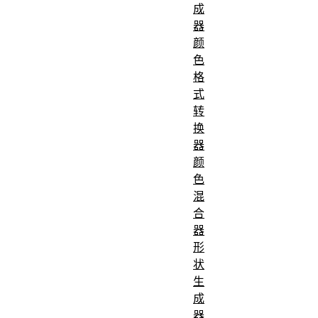
成
器
颜
色
格
式
转
换
器
颜
色
混
合
器
形
状
生
成
器