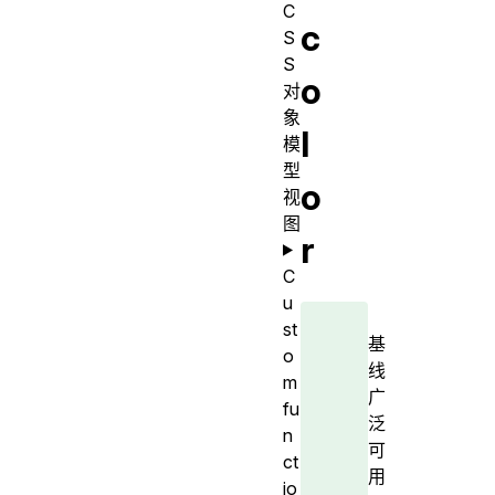
C
c
S
S
o
对
象
l
模
型
o
视
图
r
C
u
st
基
o
线
m
广
fu
泛
n
可
ct
用
io