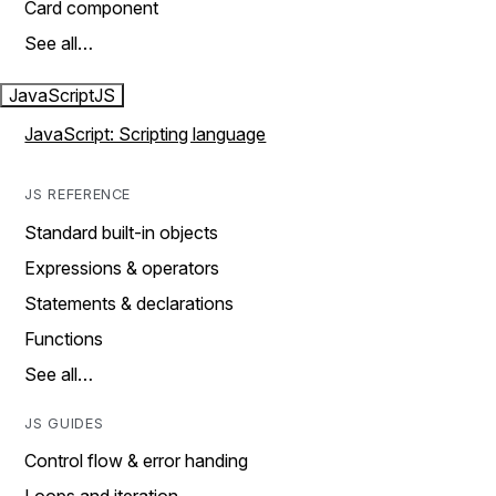
Card component
See all…
JavaScript
JS
JavaScript: Scripting language
JS REFERENCE
Standard built-in objects
Expressions & operators
Statements & declarations
Functions
See all…
JS GUIDES
Control flow & error handing