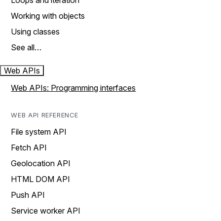
Loops and iteration
Working with objects
Using classes
See all…
Web APIs
Web APIs: Programming interfaces
WEB API REFERENCE
File system API
Fetch API
Geolocation API
HTML DOM API
Push API
Service worker API