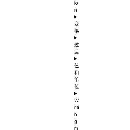
io
n
变
换
过
渡
值
和
单
位
W
riti
n
g
m