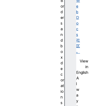
B
W
or
e
d
b
er
D
s
o
a
c
n
s
d
社
b
区
o
。
x
View
d
in
e
English
c
A
or
l
at
w
io
a
n
y
s