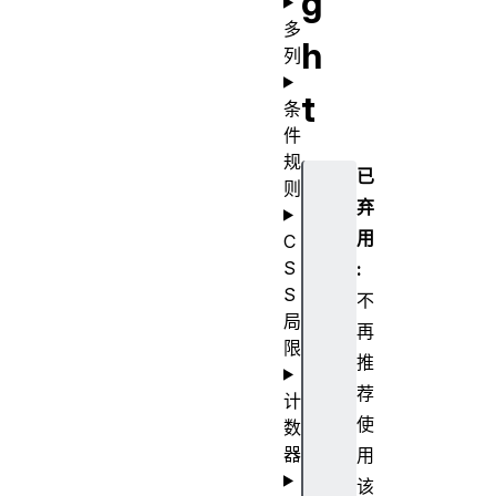
g
多
h
列
t
条
件
规
已
则
弃
用
C
S
:
S
不
局
再
限
推
荐
计
使
数
器
用
该