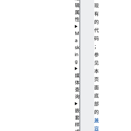
辑
现
属
有
性
的
代
M
码
a
；
sk
in
参
g
见
本
媒
页
体
面
查
底
询
部
嵌
的
套
兼
样
容