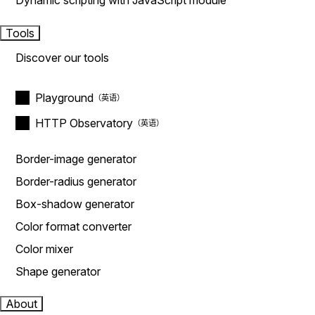
Dynamic scripting with JavaScript module
Tools
Discover our tools
Playground
HTTP Observatory
Border-image generator
Border-radius generator
Box-shadow generator
Color format converter
Color mixer
Shape generator
About