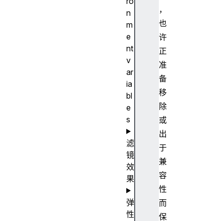
ro
，
n
也
m
e
许
nt
正
v
准
ar
备
ia
移
bl
除
e
s
或
出
滤
于
镜
兼
效
容
果
性
弹
而
性
保