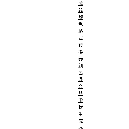
成
器
颜
色
格
式
转
换
器
颜
色
混
合
器
形
状
生
成
器