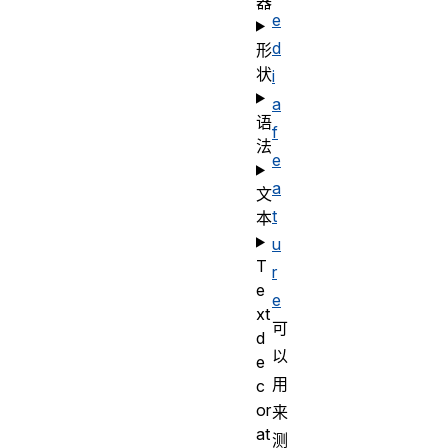
器
e
d
形
状
i
a
语
f
法
e
a
文
t
本
u
T
r
e
e
xt
可
d
以
e
用
c
or
来
at
测