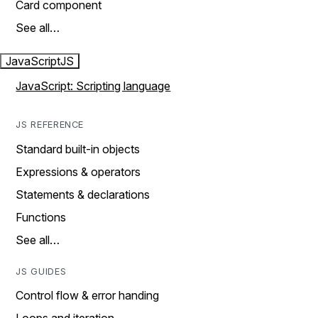
Card component
See all…
JavaScript
JS
JavaScript: Scripting language
JS REFERENCE
Standard built-in objects
Expressions & operators
Statements & declarations
Functions
See all…
JS GUIDES
Control flow & error handing