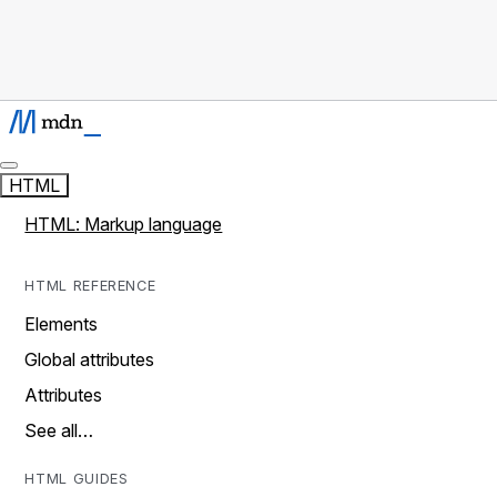
HTML
HTML: Markup language
HTML REFERENCE
Elements
Global attributes
Attributes
See all…
HTML GUIDES