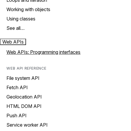
Loops and iteration
Working with objects
Using classes
See all…
Web APIs
Web APIs: Programming interfaces
WEB API REFERENCE
File system API
Fetch API
Geolocation API
HTML DOM API
Push API
Service worker API