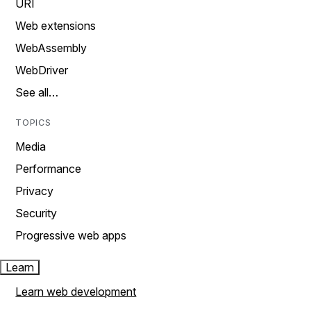
URI
Web extensions
WebAssembly
WebDriver
See all…
TOPICS
Media
Performance
Privacy
Security
Progressive web apps
Learn
Learn web development