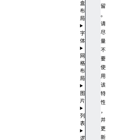
盒
留
布
。
局
请
尽
字
体
量
不
网
要
格
使
布
用
局
该
图
特
片
性
，
列
并
表
更
新
逻