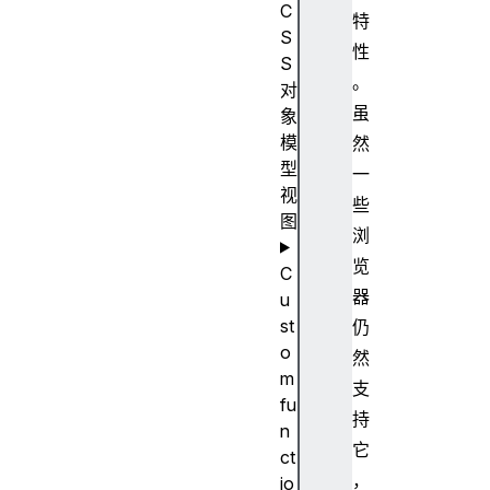
C
特
S
性
S
。
对
虽
象
模
然
型
一
视
些
图
浏
览
C
器
u
st
仍
o
然
m
支
fu
持
n
它
ct
，
io