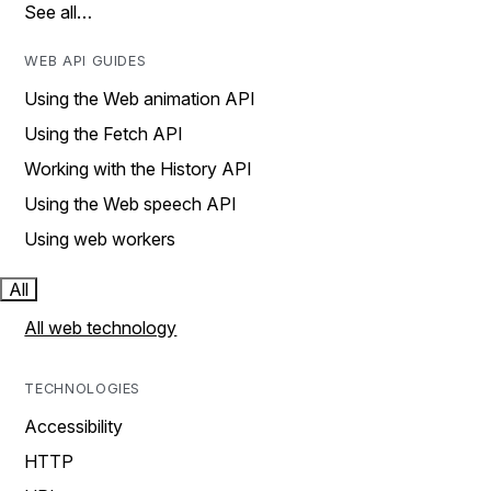
See all…
WEB API GUIDES
Using the Web animation API
Using the Fetch API
Working with the History API
Using the Web speech API
Using web workers
All
All web technology
TECHNOLOGIES
Accessibility
HTTP