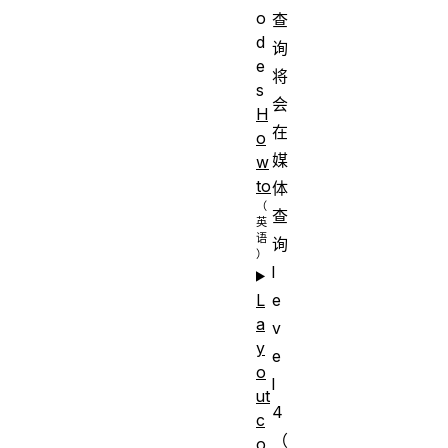
o
查
d
询
e
将
s
会
H
在
o
媒
w
to
体
查
询
l
e
L
a
v
y
e
o
l
ut
4
c
（
o