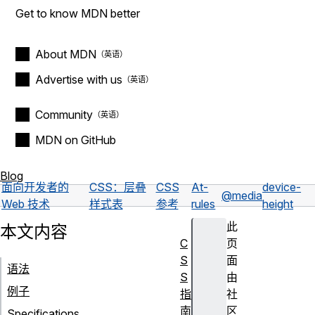
Get to know MDN better
About MDN
Advertise with us
Community
MDN on GitHub
Blog
面向开发者的
CSS：层叠
CSS
At-
device-
@media
Web 技术
样式表
参考
rules
height
此
本文内容
C
页
S
面
语法
S
由
例子
指
社
南
区
Specifications