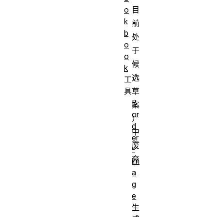
目
o
k
前
b
处
o
于
o
候
k
选
工
草
具
B
案
or
）
d
中
er
废
-
弃
im
a
g
e
生