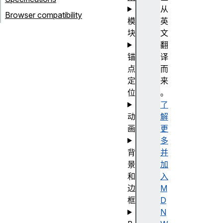
从
Browser compatibility
模
英
块
文
翻
锚
译
点
而
定
来
位
。
了
动
解
画
更
多
背
并
景
加
和
入
边
M
框
D
N