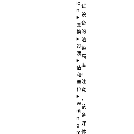
io
试
n
设
备
变
的
换
渲
过
染
渡
高
度
值
。
和
注
单
位
意
，
W
该
riti
条
n
媒
g
体
m