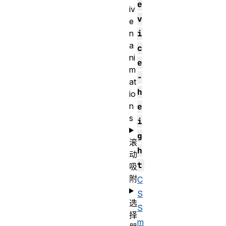
e
iv
v
e
i
n
a
c
ni
e
m
-
at
h
io
n
e
s
i
g
滚
h
动
t
吸
附
C
S
选
S
择
m