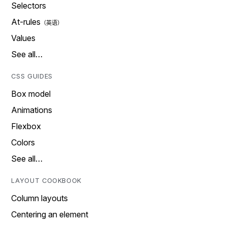
Selectors
At-rules
Values
See all…
CSS GUIDES
Box model
Animations
Flexbox
Colors
See all…
LAYOUT COOKBOOK
Column layouts
Centering an element