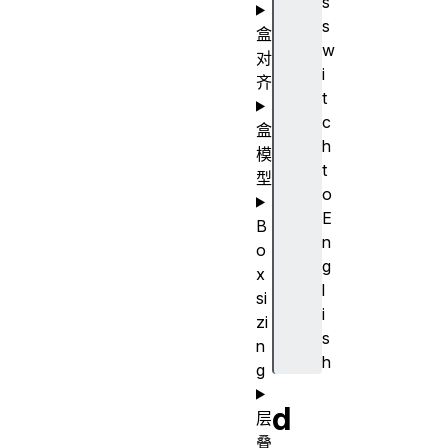
s
s
盒
w
对
i
齐
t
c
盒
h
模
t
型
o
E
B
n
o
g
x
l
si
i
zi
s
n
h
g
d
层
叠