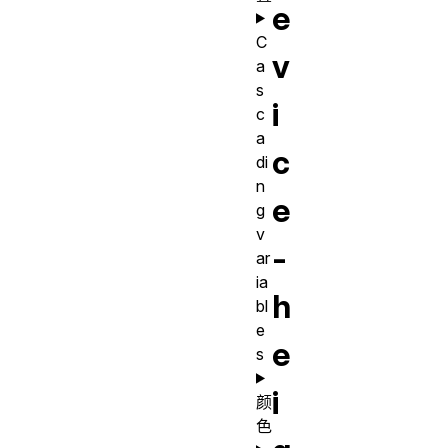
e
C
v
a
s
i
c
a
c
di
n
e
g
v
-
ar
ia
h
bl
e
e
s
i
颜
色