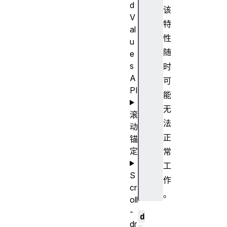
d
该
V
特
al
性
u
随
e
s
时
A
可
PI
能
无
滚
法
动
正
锚
定
常
工
S
作
cr
。
oll
-
d
dr