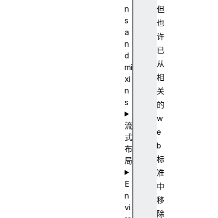
n
但
s
也
a
许
n
已
d
从
mi
相
xi
n
关
s
的
w
流
e
式
b
布
标
局
准
E
中
n
移
vi
除