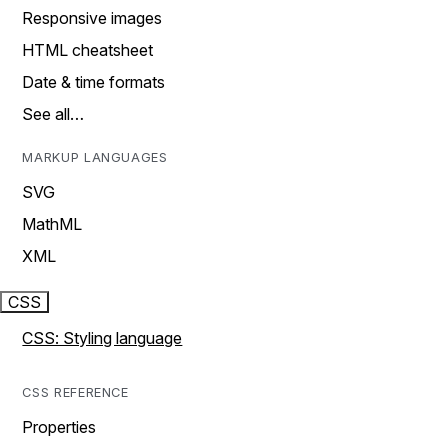
Responsive images
HTML cheatsheet
Date & time formats
See all…
MARKUP LANGUAGES
SVG
MathML
XML
CSS
CSS: Styling language
CSS REFERENCE
Properties