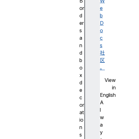
B
W
or
e
d
b
er
D
s
o
a
c
n
s
d
社
b
区
o
。
x
View
d
in
e
English
c
A
or
l
at
w
io
a
n
y
s