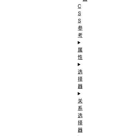
C
S
S
参
考
属
性
选
择
器
关
系
选
择
器