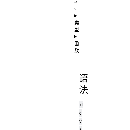
e
s
类
型
函
数
语
法
d
e
v
i