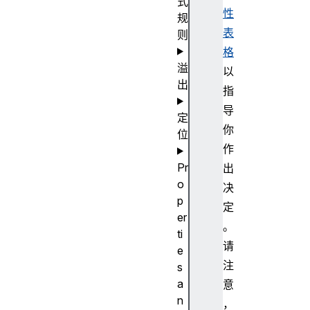
式
性
规
表
则
格
溢
以
出
指
导
定
你
位
作
Pr
出
o
决
p
定
er
。
ti
请
e
注
s
a
意
n
，