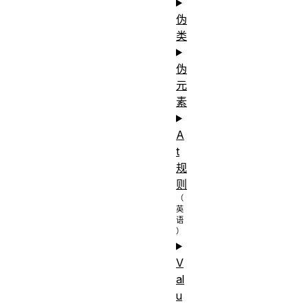
伪
类
伪
元
素
A
t
规
则
V
al
u