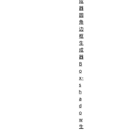
成
器
圆
角
边
框
生
成
器
B
o
x-
s
h
a
d
o
w
生