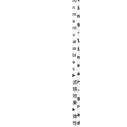
ro
n
i
m
n
e
g
nt
-
v
l
ar
ia
i
bl
n
e
e
s
a
r
滤
镜
-
效
g
果
r
a
弹
d
性