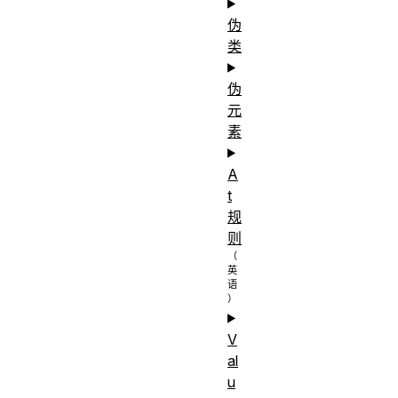
伪
类
伪
元
素
A
t
规
则
V
al
u