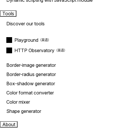
Dynamic scripting with JavaScript module
Tools
Discover our tools
Playground
HTTP Observatory
Border-image generator
Border-radius generator
Box-shadow generator
Color format converter
Color mixer
Shape generator
About