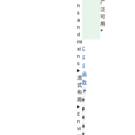
广
n
泛
s
可
a
用
n
*
d
mi
C
xi
n
S
s
S
函
流
数
式
r
布
局
e
p
E
e
n
a
vi
t