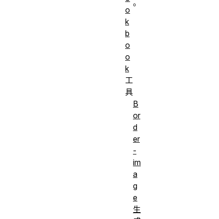
。
o
k
b
o
o
k
工
具
B
or
d
er
-
im
a
g
e
生