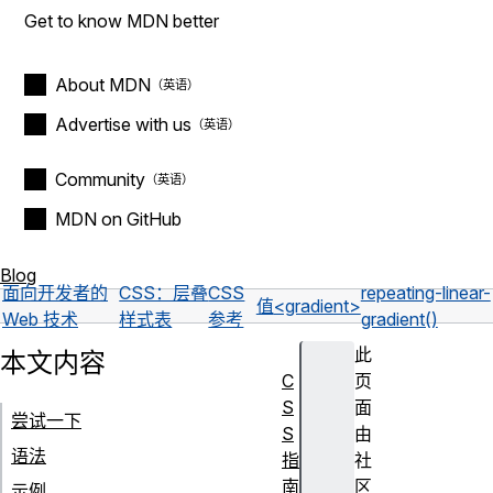
Get to know MDN better
About MDN
Advertise with us
Community
MDN on GitHub
Blog
面向开发者的
CSS：层叠
CSS
repeating-linear-
值
<gradient>
Web 技术
样式表
参考
gradient()
此
本文内容
C
页
S
面
尝试一下
S
由
语法
指
社
南
区
示例