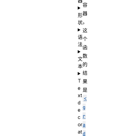
器
容
器
形
。
状
这
语
个
法
函
数
文
的
本
结
T
果
e
是
xt
<
d
g
e
r
c
or
a
at
d