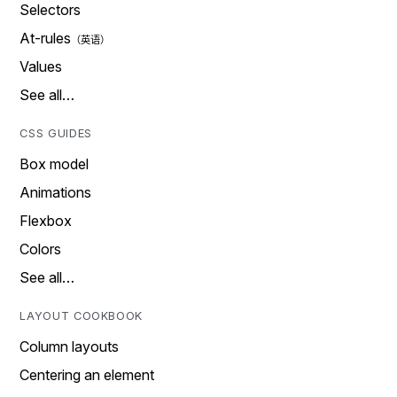
Selectors
At-rules
Values
See all…
CSS GUIDES
Box model
Animations
Flexbox
Colors
See all…
LAYOUT COOKBOOK
Column layouts
Centering an element