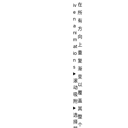
在
iv
e
所
n
有
a
方
ni
向
m
上
at
重
io
n
复
s
渐
变
滚
以
动
覆
吸
盖
附
其
选
整
择
个