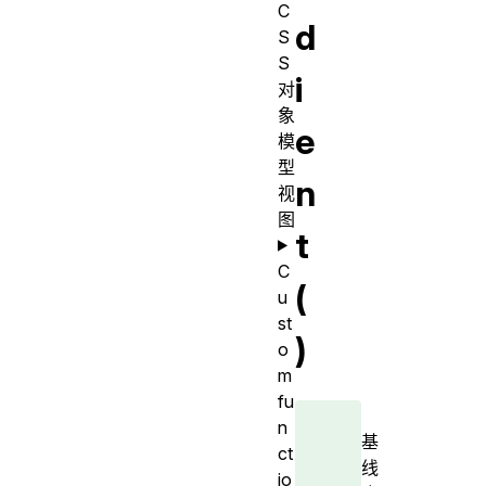
C
d
S
S
i
对
象
e
模
型
n
视
图
t
C
(
u
st
)
o
m
fu
n
基
ct
线
io