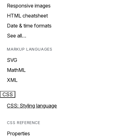
Responsive images
HTML cheatsheet
Date & time formats
See all…
MARKUP LANGUAGES
SVG
MathML
XML
CSS
CSS: Styling language
CSS REFERENCE
Properties