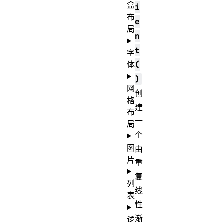
盒
i
布
e
局
n
t
字
体
(
)
网
创
格
建
布
一
局
个
图
由
片
重
复
列
线
表
性
渐
逻