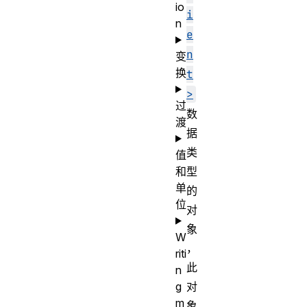
io
i
n
e
n
变
换
t
>
过
数
渡
据
类
值
和
型
单
的
位
对
象
W
，
riti
此
n
g
对
m
象