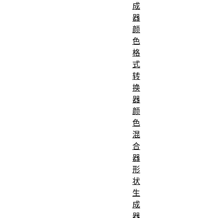
成
器
颜
色
格
式
转
换
器
颜
色
混
合
器
形
状
生
成
器