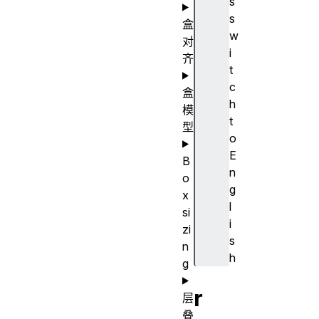
s
s
盒
w
对
i
齐
t
c
盒
h
模
t
型
o
E
B
n
o
g
x
l
si
i
zi
s
n
h
g
r
层
叠