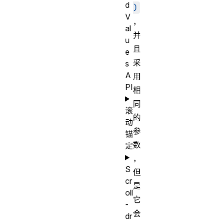
d
)
V
，
al
并
u
且
e
采
s
A
用
PI
相
同
滚
的
动
参
锚
数
定
，
S
但
cr
是
oll
它
-
会
dr