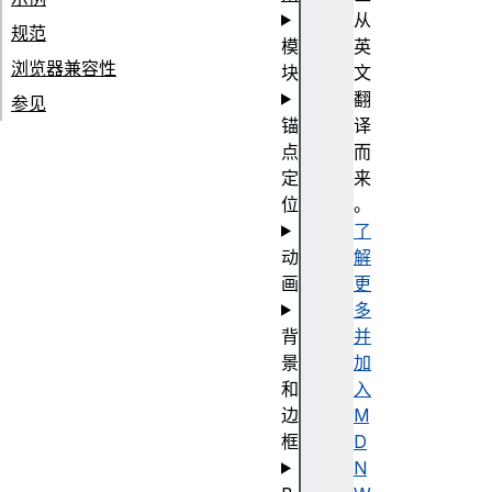
从
规范
模
英
浏览器兼容性
块
文
翻
参见
锚
译
点
而
定
来
位
。
了
动
解
画
更
多
背
并
景
加
和
入
边
M
框
D
N