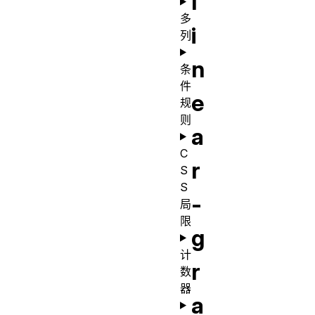
l
多
i
列
n
条
件
e
规
则
a
C
r
S
S
-
局
限
g
计
r
数
器
a