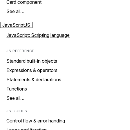
Card component
See all…
JavaScript
JS
JavaScript: Scripting language
JS REFERENCE
Standard built-in objects
Expressions & operators
Statements & declarations
Functions
See all…
JS GUIDES
Control flow & error handing