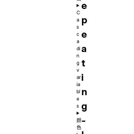
e
C
p
a
s
e
c
a
a
di
n
t
g
v
i
ar
ia
n
bl
e
g
s
-
颜
色