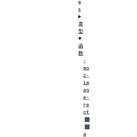
e
s
类
型
函
数
-
mo
z-
im
ag
e-
re
ct
a