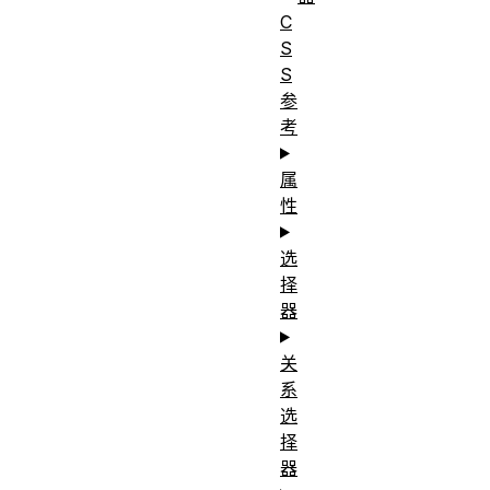
C
S
S
参
考
属
性
选
择
器
关
系
选
择
器