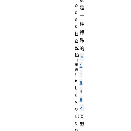
o
是
d
一
e
种
s
特
H
o
殊
w
的
to
<
i
m
a
L
g
a
e
y
>
o
ut
类
c
型
o