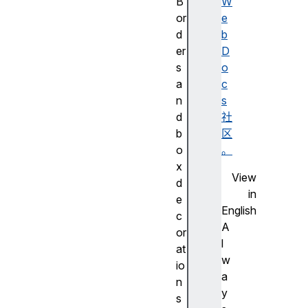
B
W
or
e
d
b
er
D
s
o
a
c
n
s
d
社
b
区
o
。
x
View
d
in
e
English
c
A
or
l
at
w
io
a
n
y
s