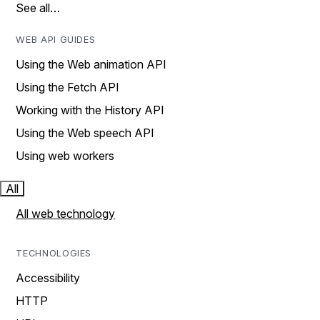
See all…
WEB API GUIDES
Using the Web animation API
Using the Fetch API
Working with the History API
Using the Web speech API
Using web workers
All
All web technology
TECHNOLOGIES
Accessibility
HTTP