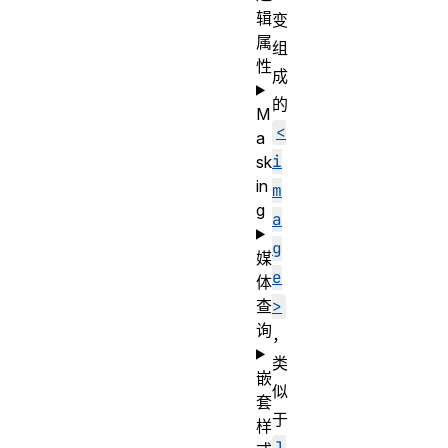
辑
变
属
组
性
成
的
M
<
a
i
sk
in
m
g
a
g
媒
e
体
查
>
询
，
类
嵌
似
套
于
样
l