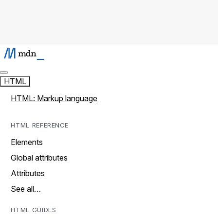
HTML
HTML: Markup language
HTML REFERENCE
Elements
Global attributes
Attributes
See all…
HTML GUIDES