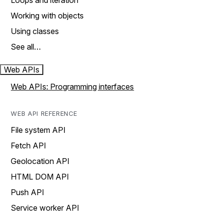
Loops and iteration
Working with objects
Using classes
See all…
Web APIs
Web APIs: Programming interfaces
WEB API REFERENCE
File system API
Fetch API
Geolocation API
HTML DOM API
Push API
Service worker API