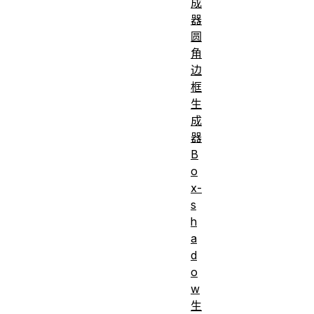
成
器
圆
角
边
框
生
成
器
B
o
x-
s
h
a
d
o
w
生