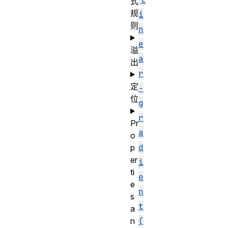
式
规
i
则
n
e
溢
a
出
r
定
-
位
g
r
Pr
a
o
d
p
er
i
ti
e
e
n
s
t
a
n
(