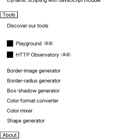
Dynamic scripting with JavaScript module
Tools
Discover our tools
Playground
HTTP Observatory
Border-image generator
Border-radius generator
Box-shadow generator
Color format converter
Color mixer
Shape generator
About