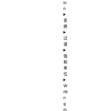
io
n
变
换
过
渡
值
和
单
位
W
riti
n
g
m