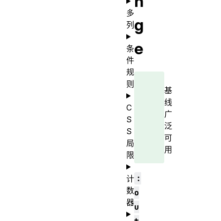
n
多
g
列
e
条
件
规
则
基
线
C
广
S
泛
S
可
局
用
限
:
计
数
o
器
u