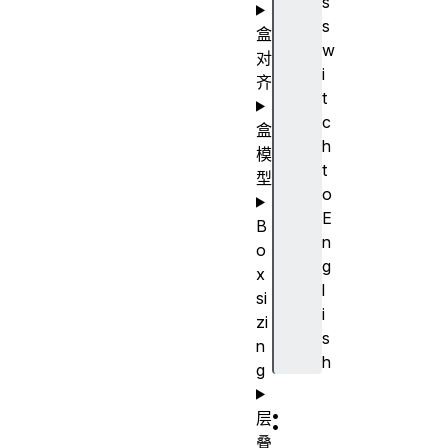
s
s
盒
w
对
i
齐
t
c
盒
h
模
t
型
o
E
B
n
o
g
x
l
si
i
zi
s
n
h
g
:
层
叠