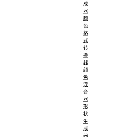
成
器
颜
色
格
式
转
换
器
颜
色
混
合
器
形
状
生
成
器