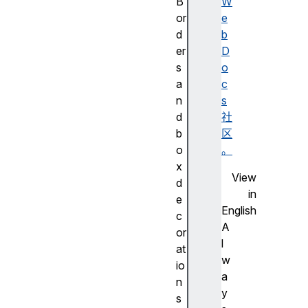
B
W
or
e
d
b
er
D
s
o
a
c
n
s
d
社
b
区
o
。
x
View
d
in
e
English
c
A
or
l
at
w
io
a
n
y
s