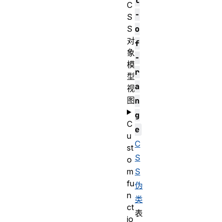
t
C
-
S
S
o
对
f
象
-
模
r
型
a
视
图
n
g
C
e
u
C
st
S
o
m
S
fu
伪
n
类
ct
表
io