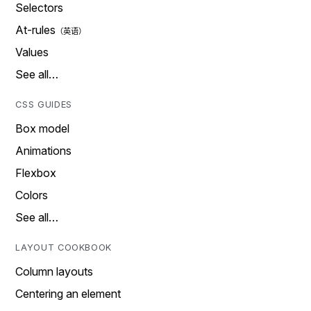
Selectors
At-rules
Values
See all…
CSS GUIDES
Box model
Animations
Flexbox
Colors
See all…
LAYOUT COOKBOOK
Column layouts
Centering an element