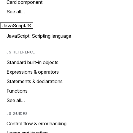
Card component
See all…
JavaScript
JS
JavaScript: Scripting language
JS REFERENCE
Standard built-in objects
Expressions & operators
Statements & declarations
Functions
See all…
JS GUIDES
Control flow & error handing