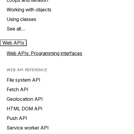
Loops and iteration
Working with objects
Using classes
See all…
Web APIs
Web APIs: Programming interfaces
WEB API REFERENCE
File system API
Fetch API
Geolocation API
HTML DOM API
Push API
Service worker API