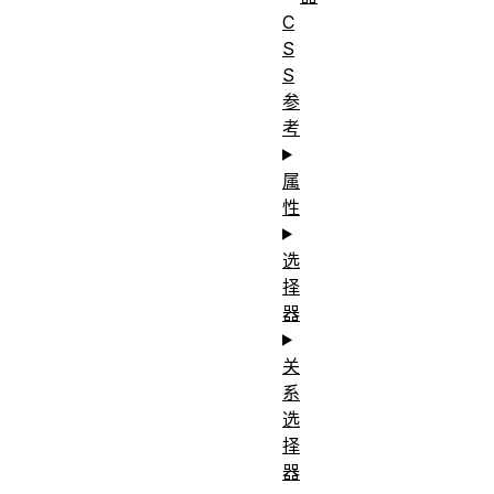
C
S
S
参
考
属
性
选
择
器
关
系
选
择
器