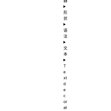
器
形
状
语
法
文
本
T
e
xt
d
e
c
or
at