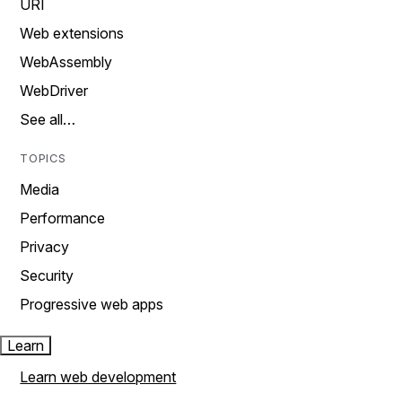
URI
Web extensions
WebAssembly
WebDriver
See all…
TOPICS
Media
Performance
Privacy
Security
Progressive web apps
Learn
Learn web development