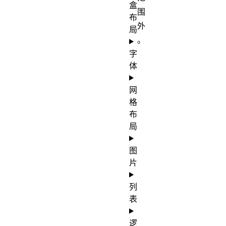
盒
围
布
外
局
。
字
体
网
格
布
局
图
片
列
表
逻