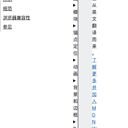
从
规范
模
英
浏览器兼容性
块
文
翻
参见
锚
译
点
而
定
来
位
。
了
动
解
画
更
多
背
并
景
加
和
入
边
M
框
D
N