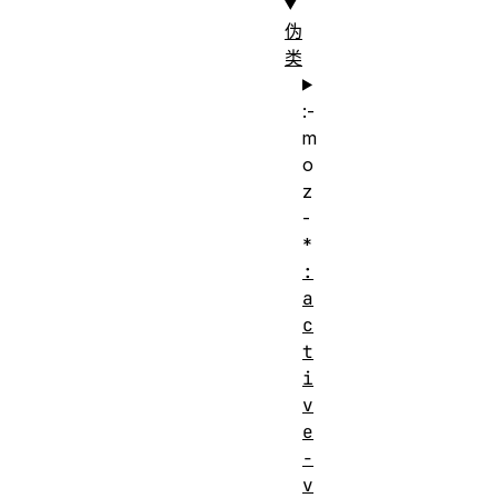
伪
类
:-
m
o
z
-
*
:
a
c
t
i
v
e
-
v