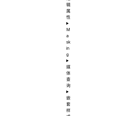
辑
属
性
M
a
sk
in
g
媒
体
查
询
嵌
套
样