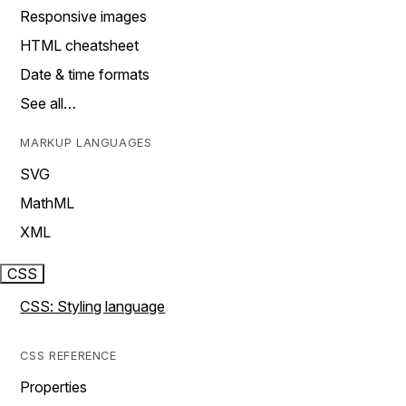
Responsive images
HTML cheatsheet
Date & time formats
See all…
MARKUP LANGUAGES
SVG
MathML
XML
CSS
CSS: Styling language
CSS REFERENCE
Properties