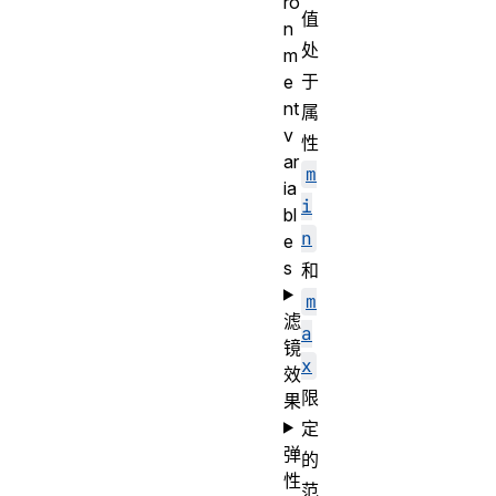
ro
值
n
处
m
于
e
nt
属
v
性
ar
m
ia
i
bl
n
e
s
和
m
滤
a
镜
x
效
限
果
定
弹
的
性
范