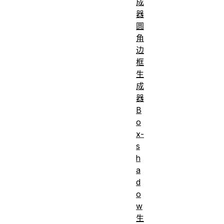
成
器
圆
角
边
框
生
成
器
B
o
x-
s
h
a
d
o
w
生