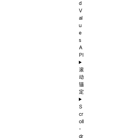
d
V
al
u
e
s
A
PI
滚
动
锚
定
S
cr
oll
-
dr