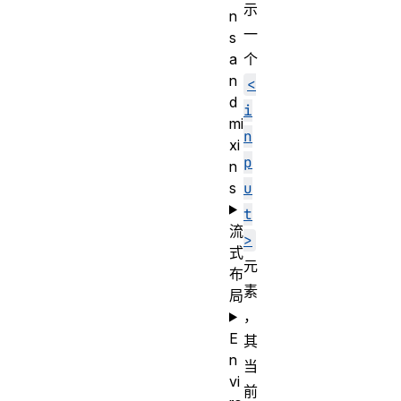
示
n
一
s
a
个
n
<
d
i
mi
n
xi
p
n
s
u
t
流
>
式
元
布
素
局
，
E
其
n
当
vi
前