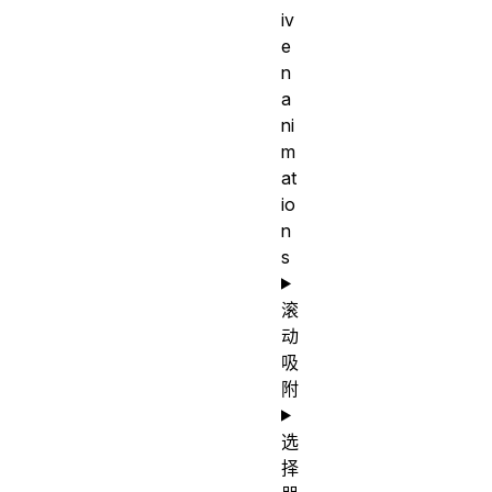
iv
e
n
a
ni
m
at
io
n
s
滚
动
吸
附
选
择