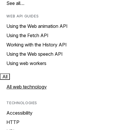
See all…
WEB API GUIDES
Using the Web animation API
Using the Fetch API
Working with the History API
Using the Web speech API
Using web workers
All
All web technology
TECHNOLOGIES
Accessibility
HTTP