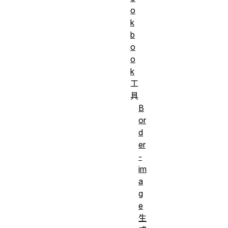
o
k
b
o
o
k
工
具
B
or
d
er
-
im
a
g
e
生