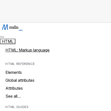
HTML
HTML: Markup language
HTML REFERENCE
Elements
Global attributes
Attributes
See all…
HTML GUIDES