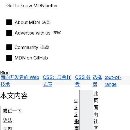
Get to know MDN better
About MDN
Advertise with us
Community
MDN on GitHub
Blog
面向开发者的 Web
CSS：层叠样
CSS 参
选择
:out-of-
技术
式表
考
器
range
此
本文内容
C
页
S
面
尝试一下
S
由
语法
指
社
南
区
示例