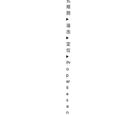
式
规
则
溢
出
定
位
Pr
o
p
er
ti
e
s
a
n