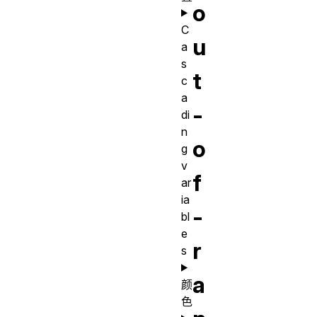
o
C
u
a
s
t
c
a
-
di
n
o
g
v
f
ar
ia
-
bl
e
r
s
a
颜
色