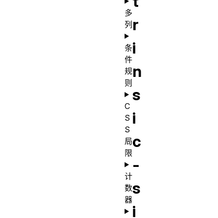
t
多
r
列
i
条
件
n
规
则
s
C
i
S
S
c
局
限
-
计
s
数
器
i