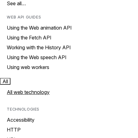
See all…
WEB API GUIDES
Using the Web animation API
Using the Fetch API
Working with the History API
Using the Web speech API
Using web workers
All
All web technology
TECHNOLOGIES
Accessibility
HTTP