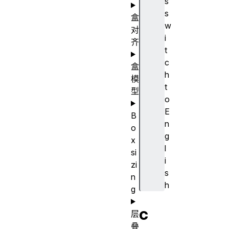
s
s
盒
w
对
i
齐
t
c
盒
h
模
t
型
o
E
B
n
o
g
x
l
si
i
zi
s
n
h
g
c
层
叠