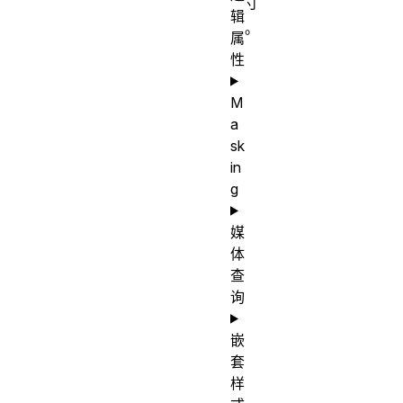
寸
辑
。
属
性
M
a
sk
in
g
媒
体
查
询
嵌
套
样