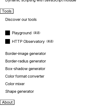
Dynamic scripting with JavaScript module
Tools
Discover our tools
Playground
HTTP Observatory
Border-image generator
Border-radius generator
Box-shadow generator
Color format converter
Color mixer
Shape generator
About