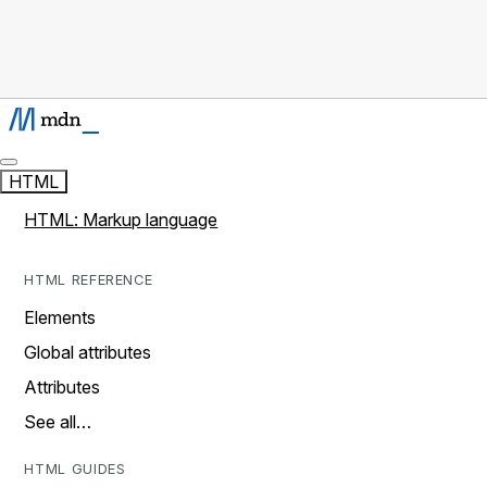
HTML
HTML: Markup language
HTML REFERENCE
Elements
Global attributes
Attributes
See all…
HTML GUIDES