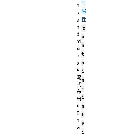
写
n
属
s
性
a
n
c
d
o
mi
n
xi
t
n
a
s
i
流
n
式
-
布
i
局
n
E
t
n
r
vi
i