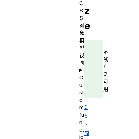
C
z
S
S
e
对
象
模
型
基
视
线
图
广
泛
C
可
u
用
st
o
C
m
fu
S
n
S
ct
简
io