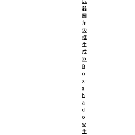
成
器
圆
角
边
框
生
成
器
B
o
x-
s
h
a
d
o
w
生