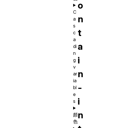
o
C
n
a
s
t
c
a
a
di
n
i
g
v
n
ar
ia
-
bl
e
i
s
n
颜
色