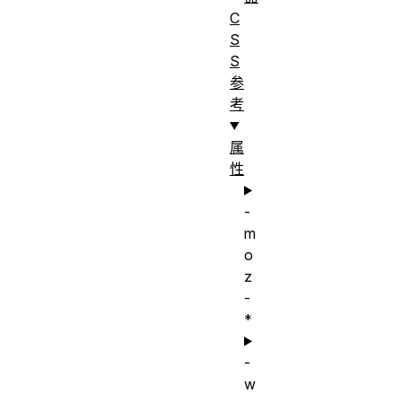
C
S
S
参
考
属
性
-
m
o
z
-
*
-
w