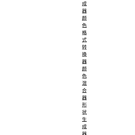
成
器
颜
色
格
式
转
换
器
颜
色
混
合
器
形
状
生
成
器