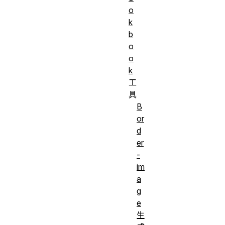
o
k
b
o
o
k
工
具
B
or
d
er
-
im
a
g
e
生