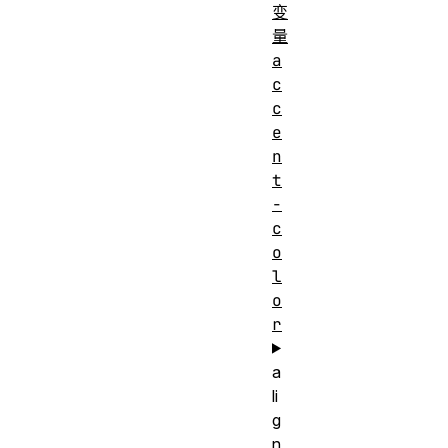
变
量
a
c
c
e
n
t
-
c
o
l
o
r
a
li
g
n