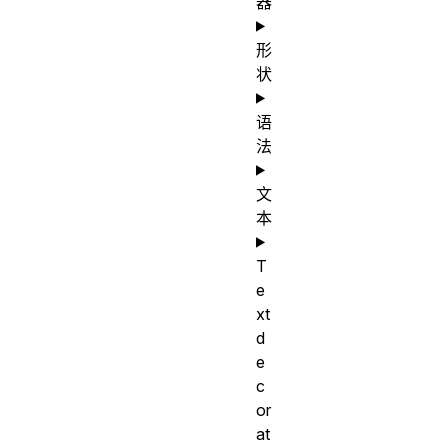
器
形
状
语
法
文
本
T
e
xt
d
e
c
or
at