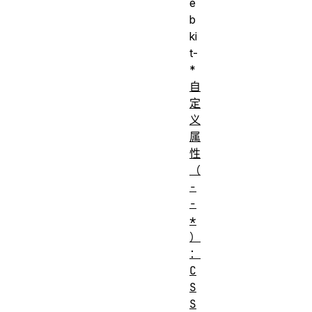
e
b
ki
t-
*
自
定
义
属
性
（
-
-
*
）
：
C
S
S