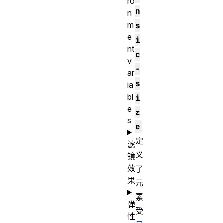
ro
n
n
m
s
e
i
nt
c
v
-
ar
s
ia
bl
i
e
z
s
e
定
滤
义
镜
效
了
果
元
素
弹
受
性