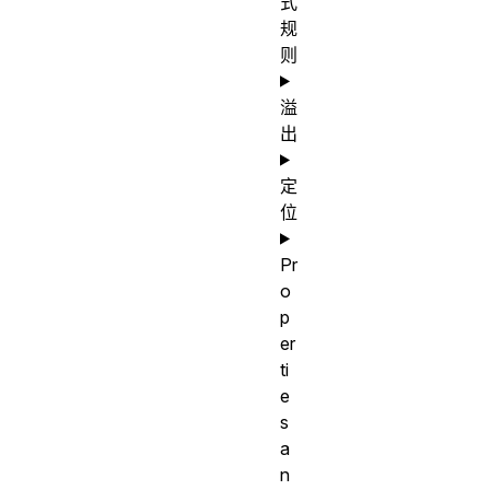
式
规
则
溢
出
定
位
Pr
o
p
er
ti
e
s
a
n