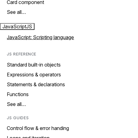
Card component
See all…
JavaScript
JS
JavaScript: Scripting language
JS REFERENCE
Standard built-in objects
Expressions & operators
Statements & declarations
Functions
See all…
JS GUIDES
Control flow & error handing