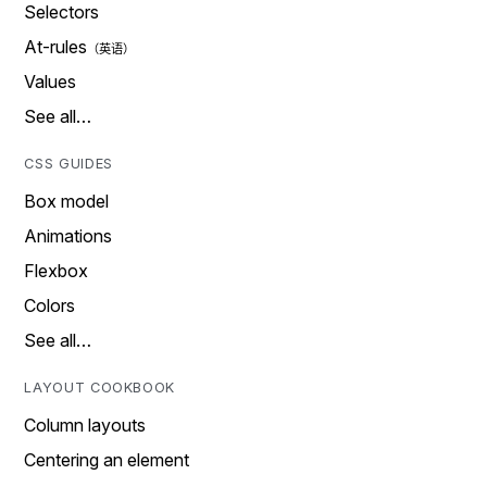
Selectors
At-rules
Values
See all…
CSS GUIDES
Box model
Animations
Flexbox
Colors
See all…
LAYOUT COOKBOOK
Column layouts
Centering an element