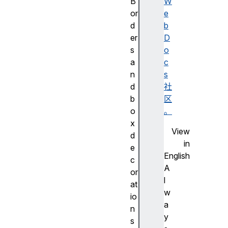
B
W
or
e
d
b
er
D
s
o
a
c
n
s
d
社
b
区
o
。
x
View
d
in
e
English
c
A
or
l
at
w
io
a
n
y
s