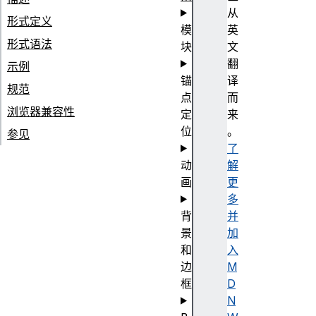
从
形式定义
模
英
形式语法
块
文
翻
示例
锚
译
规范
点
而
浏览器兼容性
定
来
位
。
参见
了
动
解
画
更
多
背
并
景
加
和
入
边
M
框
D
N