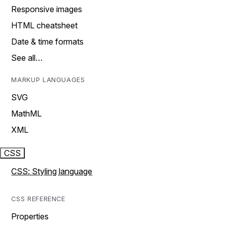
Responsive images
HTML cheatsheet
Date & time formats
See all…
MARKUP LANGUAGES
SVG
MathML
XML
CSS
CSS: Styling language
CSS REFERENCE
Properties