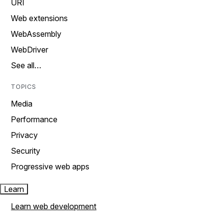
URI
Web extensions
WebAssembly
WebDriver
See all…
TOPICS
Media
Performance
Privacy
Security
Progressive web apps
Learn
Learn web development