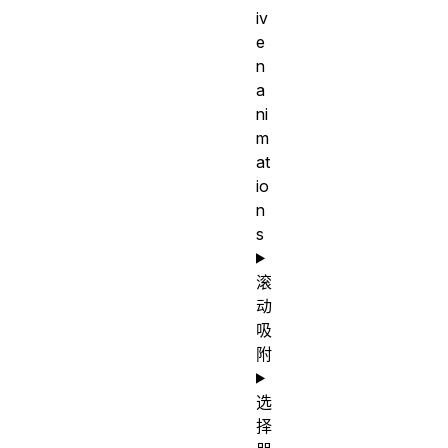
iv
e
n
a
ni
m
at
io
n
s
滚
动
吸
附
选
择