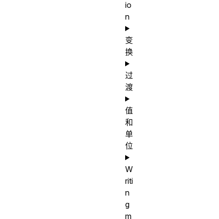
io
n
变
换
过
渡
值
和
单
位
W
riti
n
g
m