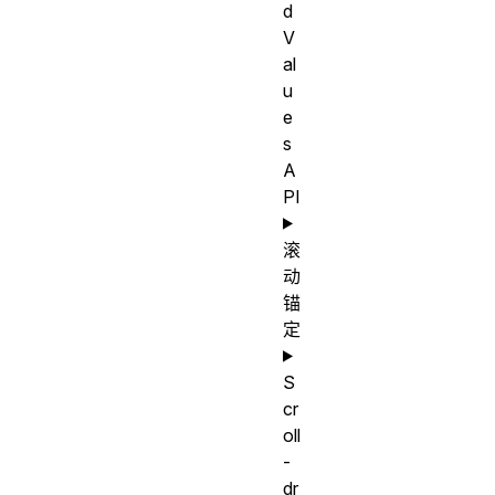
d
V
al
u
e
s
A
PI
滚
动
锚
定
S
cr
oll
-
dr