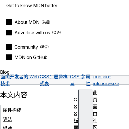
Get to know MDN better
About MDN
Advertise with us
Community
MDN on GitHub
Blog
面向开发者的 Web
CSS：层叠样
CSS 参
属
contain-
技术
式表
考
性
intrinsic-size
此
本文内容
C
页
S
面
属性构成
S
由
语法
指
社
南
区
描述