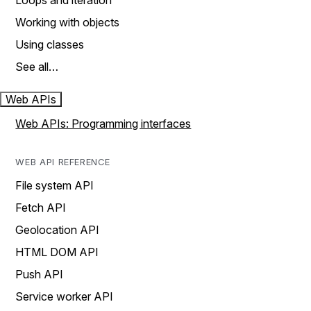
Loops and iteration
Working with objects
Using classes
See all…
Web APIs
Web APIs: Programming interfaces
WEB API REFERENCE
File system API
Fetch API
Geolocation API
HTML DOM API
Push API
Service worker API