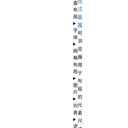
尺
盒
寸
布
局
局
限
字
时
体
浏
览
网
器
格
布
用
局
于
布
图
局
片
的
元
列
表
素
尺
逻