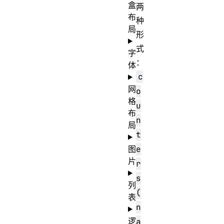
盒
两
布
种
局
形
式
字
：
体
c
网
o
格
u
布
n
局
t
图
e
片
r
s
列
(
表
n
逻
a