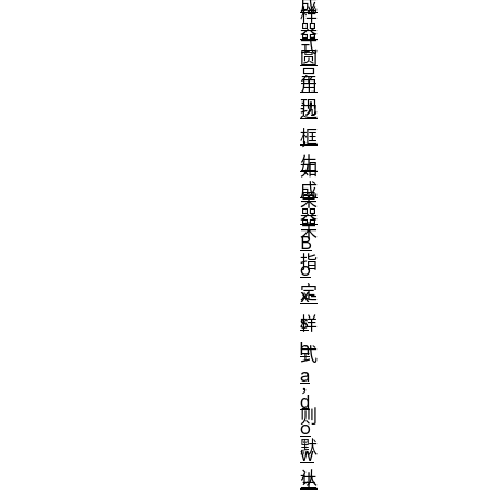
成
样
器
式
圆
呈
角
现
边
框
，
生
如
成
果
器
未
B
指
o
定
x-
s
样
h
式
a
，
d
则
o
默
w
认
生