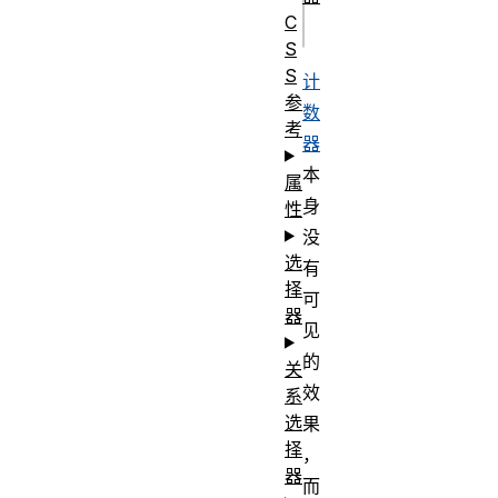
C
S
S
计
参
数
考
器
本
属
身
性
没
选
有
择
可
器
见
的
关
效
系
选
果
择
，
器
而