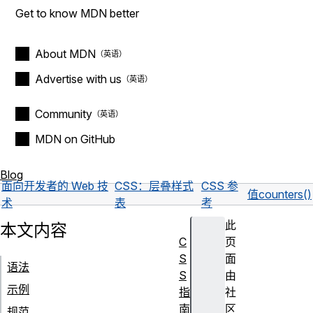
Get to know MDN better
About MDN
Advertise with us
Community
MDN on GitHub
Blog
面向开发者的 Web 技
CSS：层叠样式
CSS 参
值
counters()
术
表
考
此
本文内容
C
页
S
面
语法
S
由
示例
指
社
南
区
规范