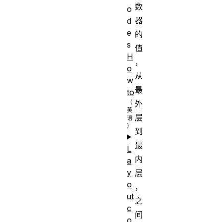
数
o
器
d
e
的
s
值
H
，
o
从
w
最
to
外
层
到
最
L
内
a
y
层
o
，
ut
之
c
间
o