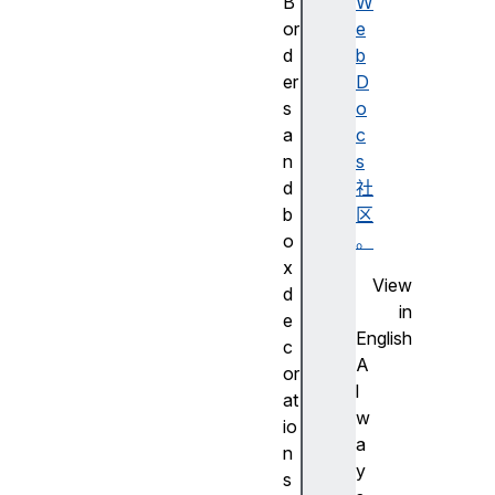
B
W
or
e
d
b
er
D
s
o
a
c
n
s
d
社
b
区
o
。
x
View
d
in
e
English
c
A
or
l
at
w
io
a
n
y
s