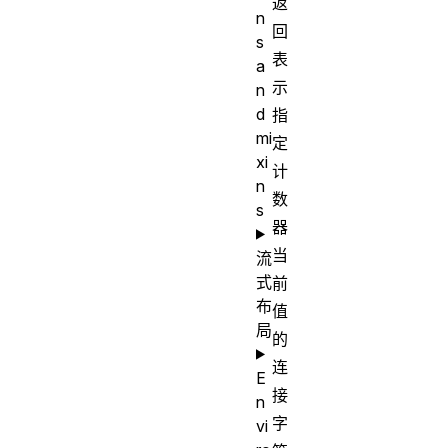
返
n
回
s
表
a
示
n
d
指
mi
定
xi
计
n
数
s
器
当
流
式
前
布
值
局
的
连
E
接
n
字
vi