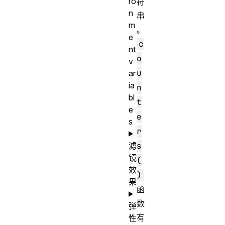
ro
符
n
串
m
。
e
c
nt
o
v
u
ar
ia
n
bl
t
e
e
s
r
滤
s
镜
(
效
)
果
函
数
弹
有
性