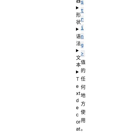
器
s
t
形
r
状
i
语
n
法
g
>
文
值
本
的
任
T
e
何
xt
地
d
方
e
使
c
用
or
。
at