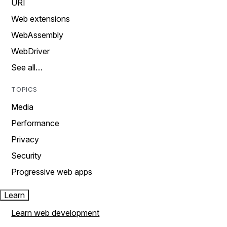
URI
Web extensions
WebAssembly
WebDriver
See all…
TOPICS
Media
Performance
Privacy
Security
Progressive web apps
Learn
Learn web development