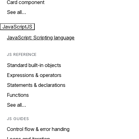
Card component
See all…
JavaScript
JS
JavaScript: Scripting language
JS REFERENCE
Standard built-in objects
Expressions & operators
Statements & declarations
Functions
See all…
JS GUIDES
Control flow & error handing