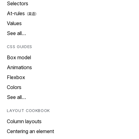
Selectors
At-rules
Values
See all…
CSS GUIDES
Box model
Animations
Flexbox
Colors
See all…
LAYOUT COOKBOOK
Column layouts
Centering an element