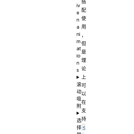
搭
iv
配
e
使
n
用
a
ni
，
m
但
at
是
io
理
n
论
s
上
滚
可
动
以
吸
在
附
支
持
选
<
择