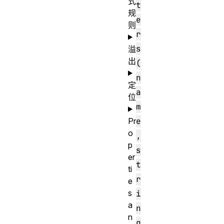
式
t
规
e
则
r
s
溢
出
(
n
定
a
位
m
Pr
e
o
,
p
s
er
t
ti
r
e
s
i
a
n
n
g