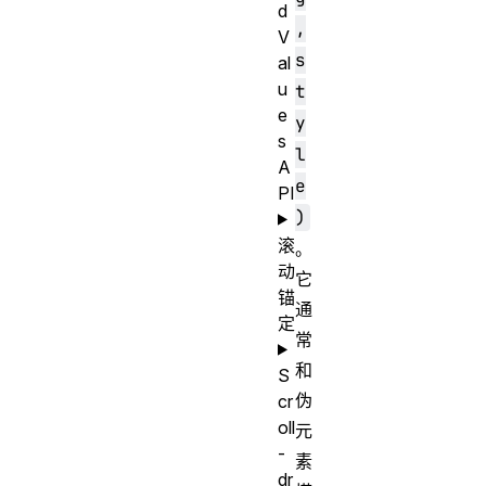
d
,
V
s
al
u
t
e
y
s
l
A
e
PI
)
滚
。
动
它
锚
通
定
常
和
S
伪
cr
oll
元
-
素
dr