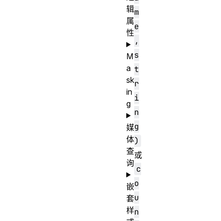
辑
m
属
e
性
,
s
M
a
t
sk
r
in
i
g
n
g
媒
体
)
查
或
询
c
o
嵌
u
套
样
n