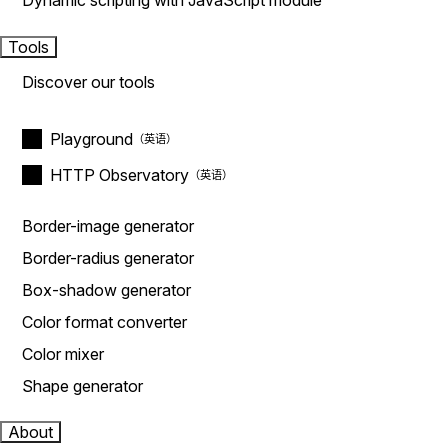
Dynamic scripting with JavaScript module
Tools
Discover our tools
Playground
HTTP Observatory
Border-image generator
Border-radius generator
Box-shadow generator
Color format converter
Color mixer
Shape generator
About