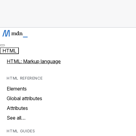
HTML
HTML: Markup language
HTML REFERENCE
Elements
Global attributes
Attributes
See all…
HTML GUIDES