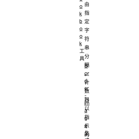
由
o
指
k
b
定
o
字
o
符
k
串
工
分
具
隔
B
or
。
d
计
er
数
-
器
im
以
a
指
g
e
示
生
的