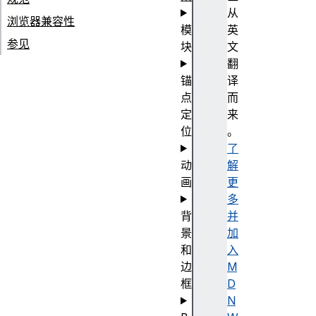
从
浏览器兼容性
模
英
参见
块
文
翻
锚
译
点
而
定
来
位
。
了
动
解
画
更
多
背
并
景
加
和
入
边
M
框
D
N