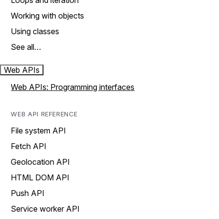
Loops and iteration
Working with objects
Using classes
See all…
Web APIs
Web APIs: Programming interfaces
WEB API REFERENCE
File system API
Fetch API
Geolocation API
HTML DOM API
Push API
Service worker API