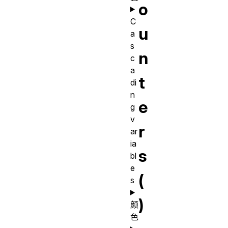
o
C
u
a
s
n
c
a
t
di
n
e
g
v
r
ar
ia
s
bl
e
(
s
)
颜
色