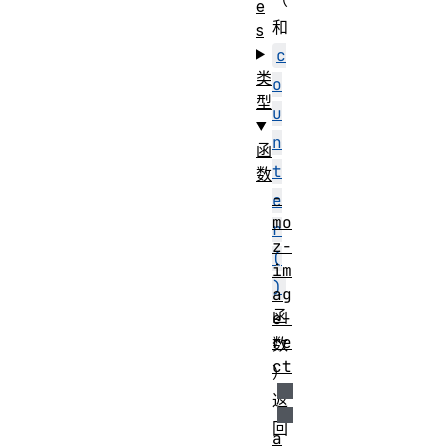
e
和
s
c
类
o
型
u
n
函
t
数
-
e
mo
r
z-
(
im
)
ag
函
e-
re
数
ct
）
返
回
a