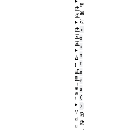
是
伪
通
类
过
伪
c
元
o
素
u
n
A
t
t
规
e
则
r
s
(
)
V
函
al
数
u
（