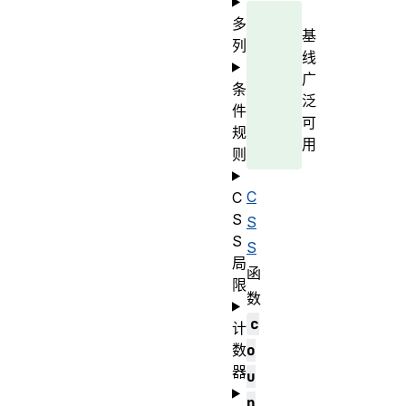
多
基
列
线
广
条
泛
件
可
规
用
则
C
C
S
S
S
S
局
函
限
数
c
计
数
o
器
u
n