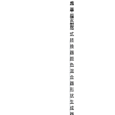
成
为
器
十
颜
进
色
制
格
。
式
转
换
css
器
/* Simple usage  -
颜
style defaults to 
色
混
decimal */

合
counters(countern
器
'-');

形
状
/* changing the 
生
counter display */
成
器
counters(countern