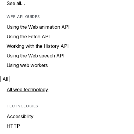
See all…
WEB API GUIDES
Using the Web animation API
Using the Fetch API
Working with the History API
Using the Web speech API
Using web workers
All
All web technology
TECHNOLOGIES
Accessibility
HTTP