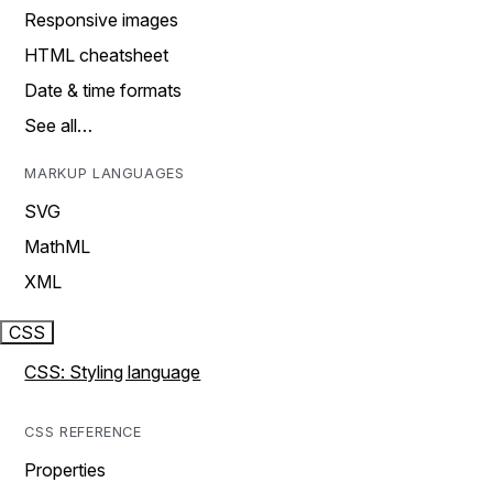
Responsive images
HTML cheatsheet
Date & time formats
See all…
MARKUP LANGUAGES
SVG
MathML
XML
CSS
CSS: Styling language
CSS REFERENCE
Properties