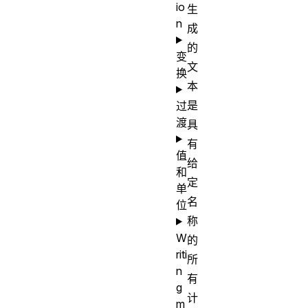
io
生
n
成
的
变
文
换
本
是
过
渡
具
有
值
给
和
定
单
名
位
称
W
的
riti
所
n
有
g
计
m