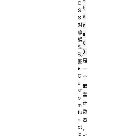
C
t
S
e
S
对
r
象
s
模
(
型
)
视
是
图
一
C
个
u
嵌
st
套
o
计
m
数
fu
n
器
ct
，
io