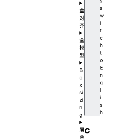
s
s
盒
w
对
i
齐
t
c
盒
h
模
t
型
o
E
B
n
o
g
x
l
si
i
zi
s
n
h
g
c
层
叠