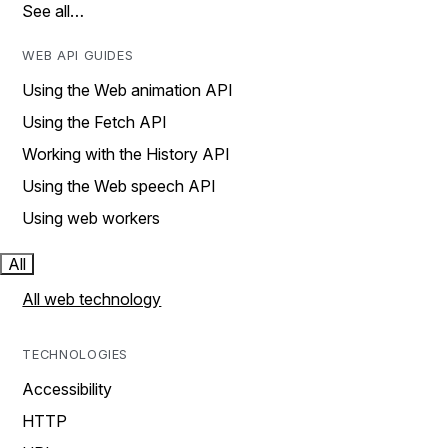
See all…
WEB API GUIDES
Using the Web animation API
Using the Fetch API
Working with the History API
Using the Web speech API
Using web workers
All
All web technology
TECHNOLOGIES
Accessibility
HTTP