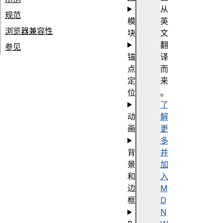
从
规范
模
英
浏览器兼容性
块
文
翻
参见
锚
译
点
而
定
来
位
。
了
动
解
画
更
多
背
并
景
加
和
入
边
M
框
D
N