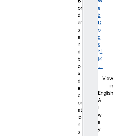
B
W
or
e
d
b
er
D
s
o
a
c
n
s
d
社
b
区
o
。
x
View
d
in
e
English
c
A
or
l
at
w
io
a
n
y
s