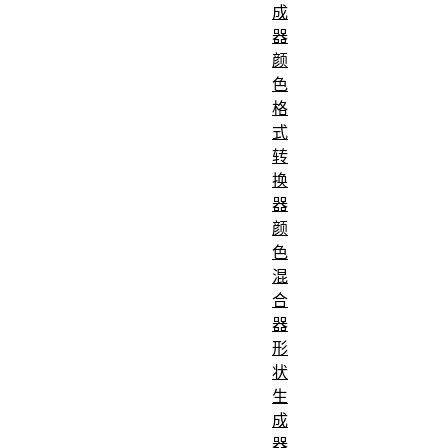
成
器
颜
色
格
式
转
换
器
颜
色
混
合
器
形
状
生
成
器