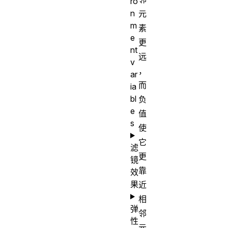
ro
n
元
m
素
e
更
nt
远
v
，
ar
而
ia
bl
负
e
值
s
使
它
滤
更
镜
靠
效
果
近
相
弹
邻
性
元