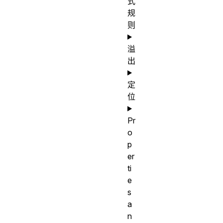
式
规
则
溢
出
定
位
Pr
o
p
er
ti
e
s
a
n