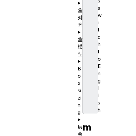
s
s
盒
w
对
i
齐
t
c
盒
h
模
t
型
o
E
B
n
o
g
x
l
si
i
zi
s
n
h
g
m
层
叠