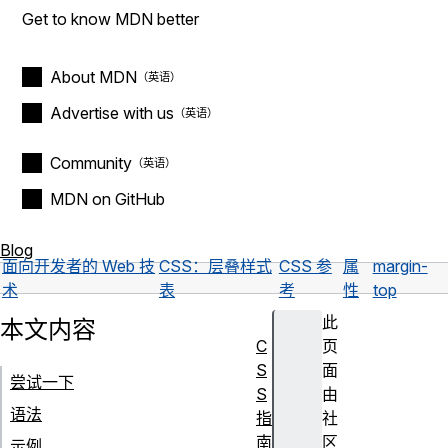
Get to know MDN better
About MDN
Advertise with us
Community
MDN on GitHub
Blog
面向开发者的 Web 技
CSS：层叠样式
CSS 参
属
margin-
术
表
考
性
top
此
本文内容
C
页
S
面
尝试一下
S
由
语法
指
社
南
区
示例