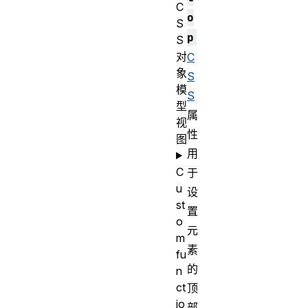
C
o
S
p
S
对
C
象
S
模
S
型
属
视
性
图
用
C
于
u
设
st
置
o
元
m
素
fu
的
n
ct
顶
io
部