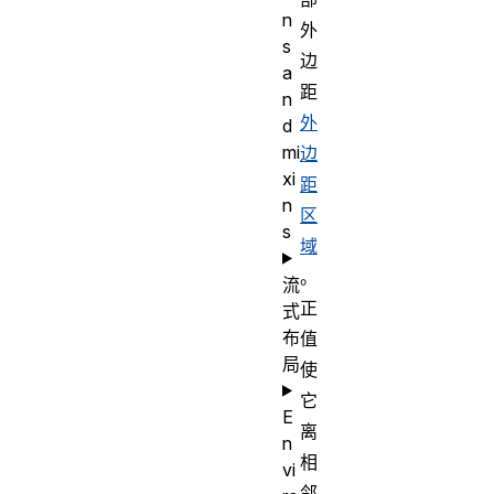
n
外
s
边
a
距
n
外
d
mi
边
xi
距
n
区
s
域
。
流
正
式
布
值
局
使
它
E
离
n
相
vi
邻