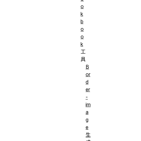
o
k
b
o
o
k
工
具
B
or
d
er
-
im
a
g
e
生