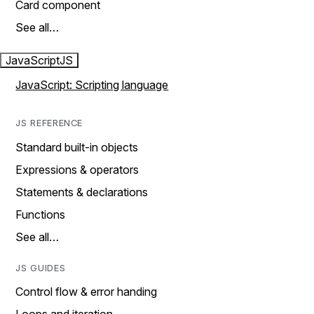
Card component
See all…
JavaScript
JS
JavaScript: Scripting language
JS REFERENCE
Standard built-in objects
Expressions & operators
Statements & declarations
Functions
See all…
JS GUIDES
Control flow & error handing