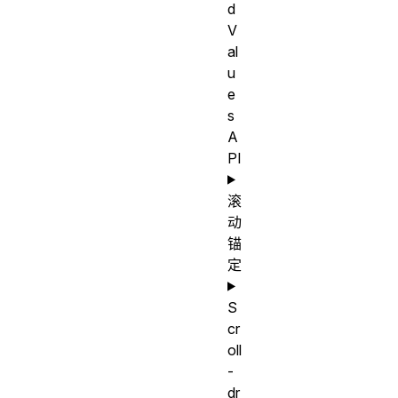
d
V
al
u
e
s
A
PI
滚
动
锚
定
S
cr
oll
-
dr