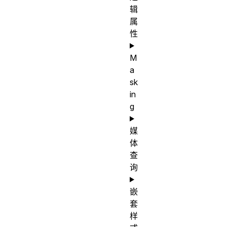
辑
属
性
M
a
sk
in
g
媒
体
查
询
嵌
套
样