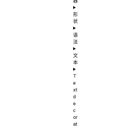
器
形
状
语
法
文
本
T
e
xt
d
e
c
or
at