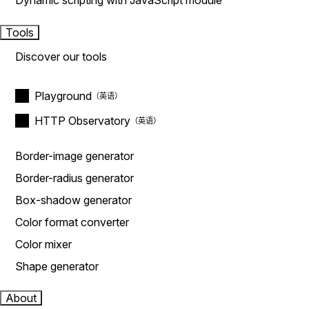
Dynamic scripting with JavaScript module
Tools
Discover our tools
Playground
HTTP Observatory
Border-image generator
Border-radius generator
Box-shadow generator
Color format converter
Color mixer
Shape generator
About