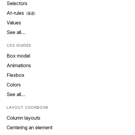
Selectors
At-rules
Values
See all…
CSS GUIDES
Box model
Animations
Flexbox
Colors
See all…
LAYOUT COOKBOOK
Column layouts
Centering an element