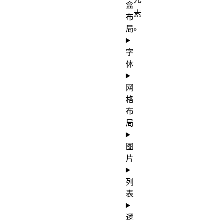
盒
素
布
。
局
字
体
网
格
布
局
图
片
列
表
逻