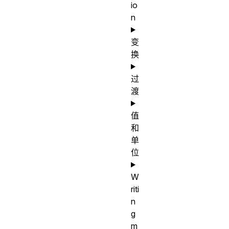
io
n
变
换
过
渡
值
和
单
位
W
riti
n
g
m