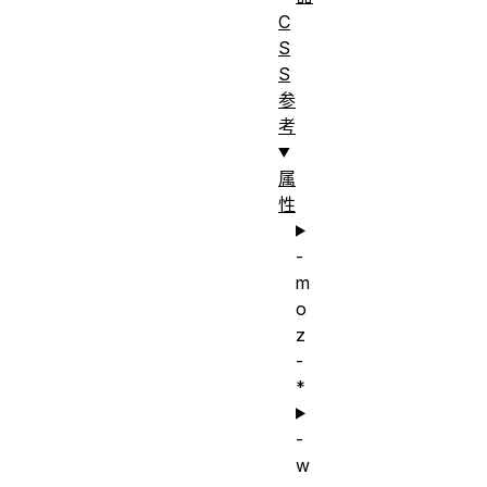
C
S
S
参
考
属
性
-
m
o
z
-
*
-
w