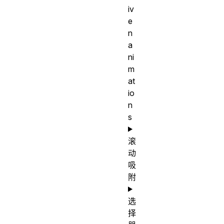
iv
e
n
a
ni
m
at
io
n
s
滚
动
吸
附
选
择