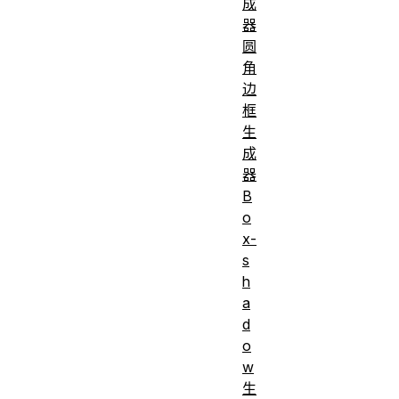
成
器
圆
角
边
框
生
成
器
B
o
x-
s
h
a
d
o
w
生