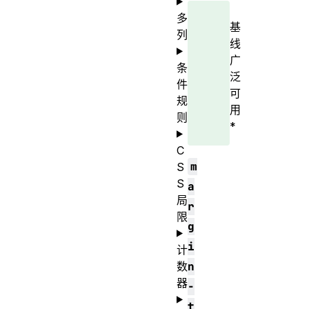
多
基
列
线
广
条
泛
件
可
规
用
则
*
C
m
S
S
a
局
r
限
g
i
计
数
n
器
-
t