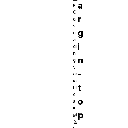
a
C
r
a
s
g
c
a
i
di
n
n
g
v
-
ar
ia
t
bl
e
o
s
p
颜
色