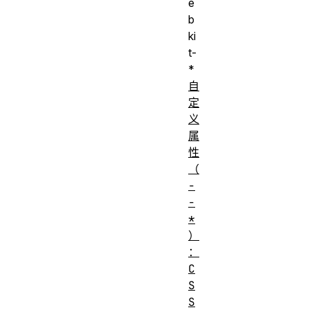
e
b
ki
t-
*
自
定
义
属
性
（
-
-
*
）
：
C
S
S