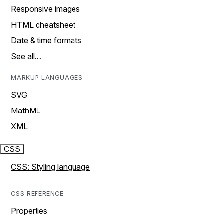
Responsive images
HTML cheatsheet
Date & time formats
See all…
MARKUP LANGUAGES
SVG
MathML
XML
CSS
CSS: Styling language
CSS REFERENCE
Properties