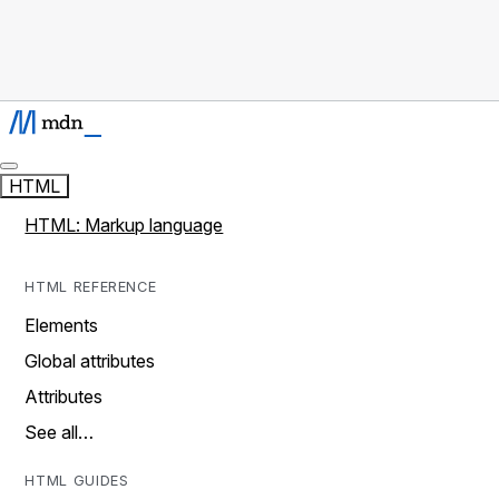
HTML
HTML: Markup language
HTML REFERENCE
Elements
Global attributes
Attributes
See all…
HTML GUIDES