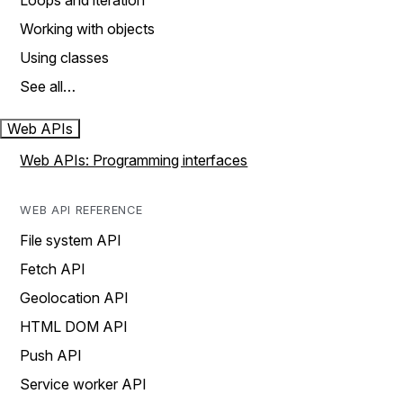
Loops and iteration
Working with objects
Using classes
See all…
Web APIs
Web APIs: Programming interfaces
WEB API REFERENCE
File system API
Fetch API
Geolocation API
HTML DOM API
Push API
Service worker API