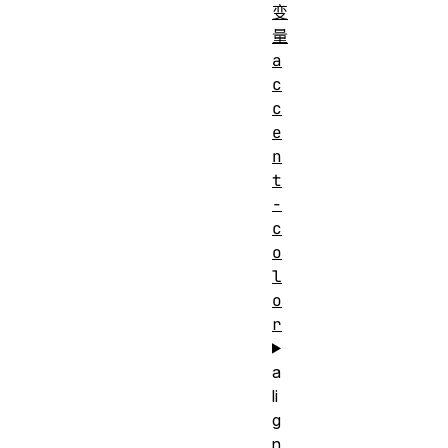
变
量
a
c
c
e
n
t
-
c
o
l
o
r
a
li
g
n