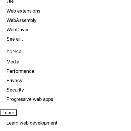
URI
Web extensions
WebAssembly
WebDriver
See all…
TOPICS
Media
Performance
Privacy
Security
Progressive web apps
Learn
Learn web development