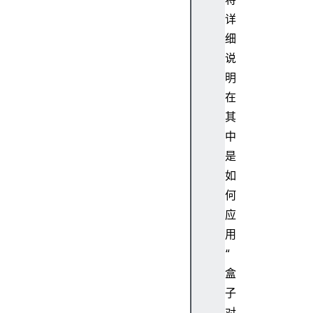
u
详
st
细
o
说
m
明
hi
在
g
其
hl
ig
中
h
是
t
如
A
何
P
应
I
用
“
盒
C
子
u
对