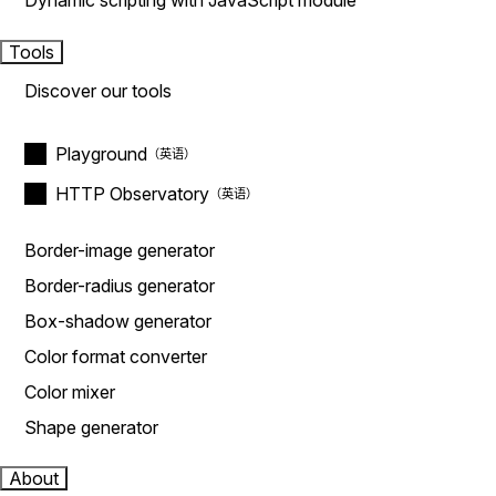
Dynamic scripting with JavaScript module
Tools
Discover our tools
Playground
HTTP Observatory
Border-image generator
Border-radius generator
Box-shadow generator
Color format converter
Color mixer
Shape generator
About