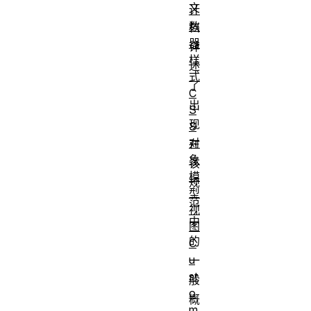
文
计
数
档
器
详
样
述
式
了
C
出
S
现
S
对
在
象
该
模
规
型
范
视
中
图
的
C
u
一
st
般
o
概
m