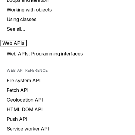
Loops and iteration
Working with objects
Using classes
See all…
Web APIs
Web APIs: Programming interfaces
WEB API REFERENCE
File system API
Fetch API
Geolocation API
HTML DOM API
Push API
Service worker API