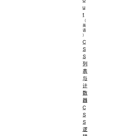
u
t
C
S
S
列
表
与
计
数
器
C
S
S
逻