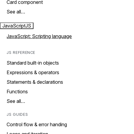
Card component
See all…
JavaScript
JS
JavaScript: Scripting language
JS REFERENCE
Standard built-in objects
Expressions & operators
Statements & declarations
Functions
See all…
JS GUIDES
Control flow & error handing