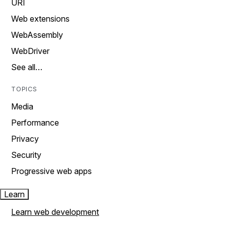
URI
Web extensions
WebAssembly
WebDriver
See all…
TOPICS
Media
Performance
Privacy
Security
Progressive web apps
Learn
Learn web development