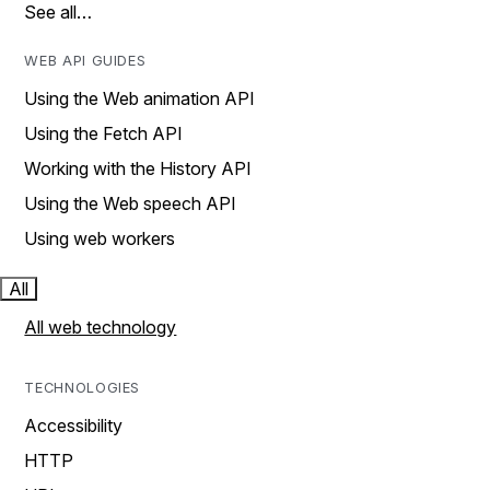
See all…
WEB API GUIDES
Using the Web animation API
Using the Fetch API
Working with the History API
Using the Web speech API
Using web workers
All
All web technology
TECHNOLOGIES
Accessibility
HTTP