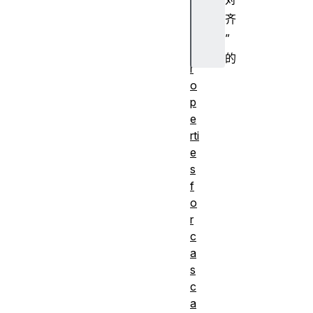
st
o
齐
m
”
p
的
r
o
p
e
rti
e
s
f
o
r
c
a
s
c
a