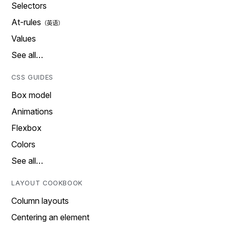
Selectors
At-rules
Values
See all…
CSS GUIDES
Box model
Animations
Flexbox
Colors
See all…
LAYOUT COOKBOOK
Column layouts
Centering an element