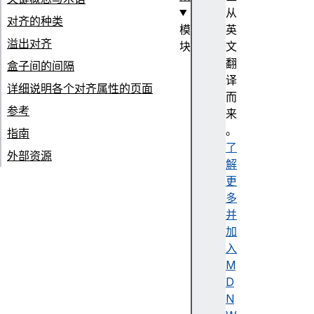
从
对齐的种类
模
英
溢出对齐
块
文
A
翻
盒子间的间隔
n
译
详细说明各个对齐属性的页面
c
而
参考
h
来
o
。
指南
r
了
外部资源
p
解
o
更
si
多
ti
并
o
加
ni
入
n
M
g
D
N