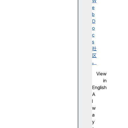
W
e
C
b
S
D
S
o
动
c
画
s
C
社
S
区
S
。
背
View
景
in
和
English
边
A
框
l
C
w
S
a
S
y
B