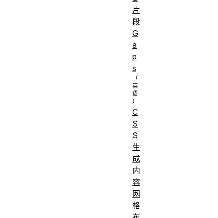
片
段
G
a
p
s
C
S
S
生
成
内
容
网
格
布