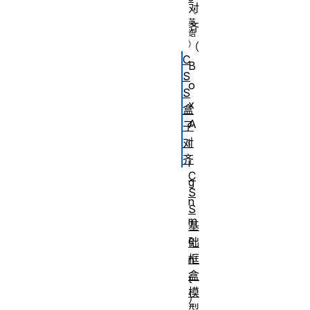
对
齐
（
C
B
S
o
S
x
盒
A
子
对
l
齐
i
C
g
S
n
S
m
基
e
础
框
n
盒
t
模
）
型