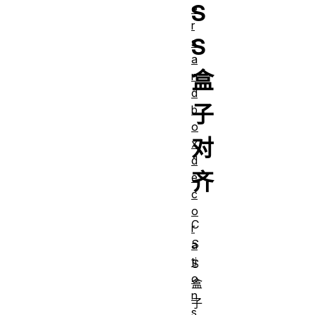
S
e
r
S
s
a
盒
n
d
子
b
o
对
x
d
齐
e
c
o
C
r
S
a
ti
S
o
盒
n
子
s