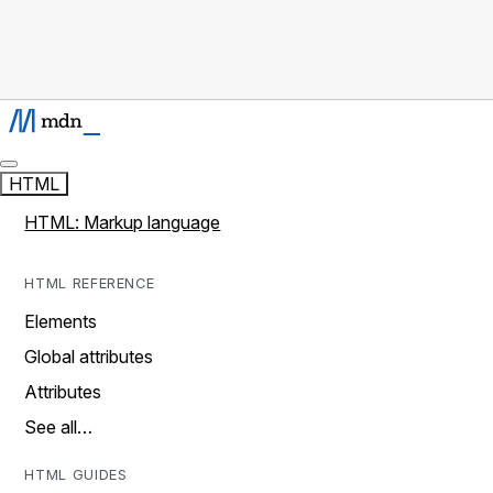
HTML
HTML: Markup language
HTML REFERENCE
Elements
Global attributes
Attributes
See all…
HTML GUIDES