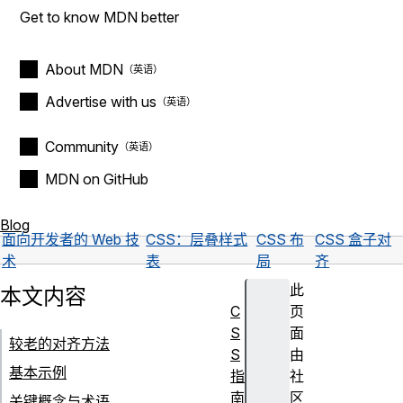
Get to know MDN better
About MDN
Advertise with us
Community
MDN on GitHub
Blog
面向开发者的 Web 技
CSS：层叠样式
CSS 布
CSS 盒子对
术
表
局
齐
此
本文内容
C
页
S
面
较老的对齐方法
S
由
基本示例
指
社
南
区
关键概念与术语