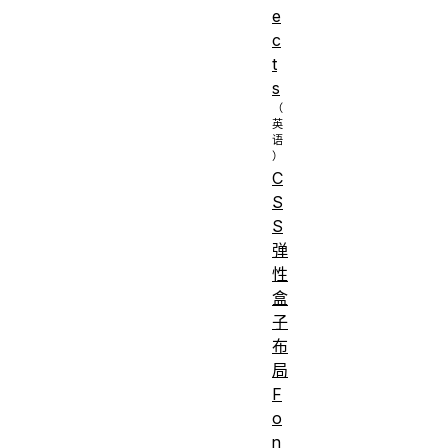
e
c
t
s
C
S
S
弹
性
盒
子
布
局
F
o
n