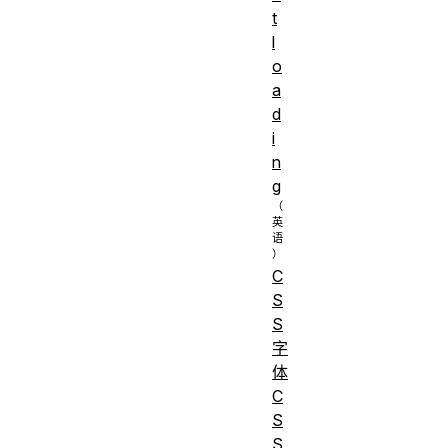
t
l
o
a
d
i
n
g
C
S
S
字
体
C
S
S