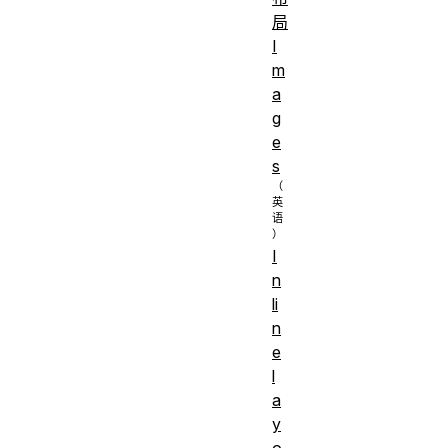
局
I
m
a
g
e
s
I
n
li
n
e
l
a
y
o