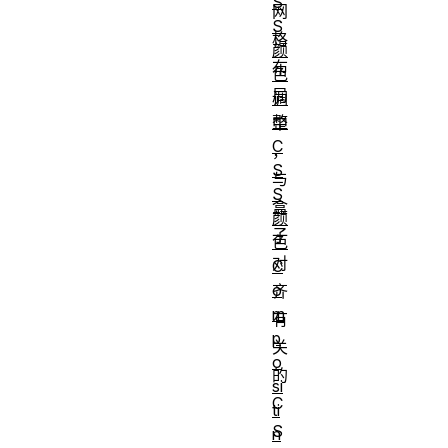
S
网
S
格
颜
布
色
局
调
整
中
C
，
S
与
S
盒
颜
子
色
对
C
o
齐
m
有
p
关
o
的
si
C
ti
S
n