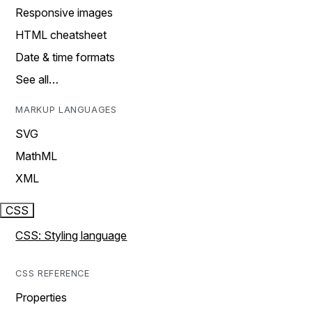
Responsive images
HTML cheatsheet
Date & time formats
See all…
MARKUP LANGUAGES
SVG
MathML
XML
CSS
CSS: Styling language
CSS REFERENCE
Properties