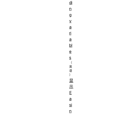
di
n
g
v
a
ri
a
bl
e
s
显
示
E
a
si
n