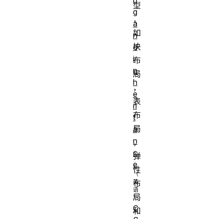
型
g
，
a
如
n
块
d
i
布
n
局
h
，
e
表
ri
布
t
局
a
n
，
c
弹
e
性
布
局
C
和