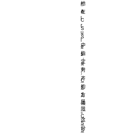
地
n
a
在
l
C
r
S
u
S
l
中
e
指
s
定
对
齐
C
的
S
S
方
局
法
限
。
C
这
S
份
S