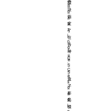
模
B
块
o
指
x
si
定
z
了
i
在
n
各
g
种
C
S
C
S
a
盒
s
子
c
布
a
d
局
i
模
n