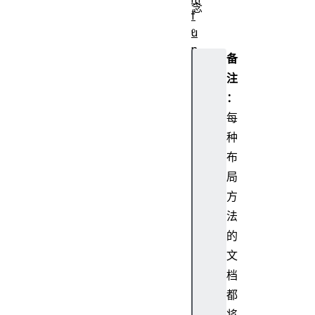
念
f
。
u
n
备
c
注
ti
：
o
n
每
s
种
a
布
n
局
d
方
m
法
ix
in
的
s
文
档
都
将
C