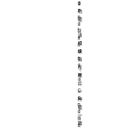
g
S
a
功
n
能
d
。
bl
该
e
模
n
di
块
n
旨
g
在
建
立
C
一
o
种
n
能
d
一
iti
致
o