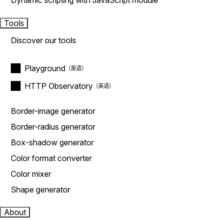
Dynamic scripting with JavaScript module
Tools
Discover our tools
Playground
HTTP Observatory
Border-image generator
Border-radius generator
Box-shadow generator
Color format converter
Color mixer
Shape generator
About