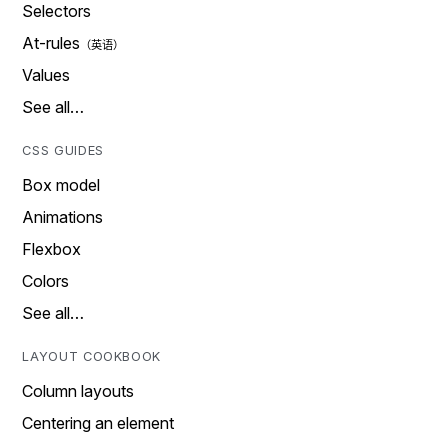
Selectors
At-rules
Values
See all…
CSS GUIDES
Box model
Animations
Flexbox
Colors
See all…
LAYOUT COOKBOOK
Column layouts
Centering an element