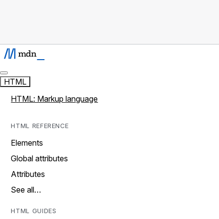
HTML
HTML: Markup language
HTML REFERENCE
Elements
Global attributes
Attributes
See all…
HTML GUIDES