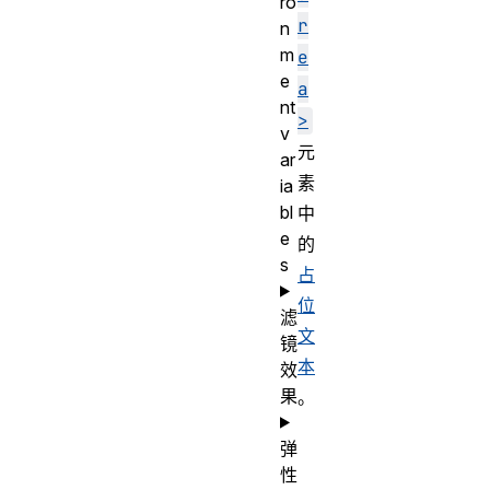
ro
r
n
m
e
e
a
nt
>
v
元
ar
素
ia
bl
中
e
的
s
占
位
滤
文
镜
本
效
果
。
弹
性