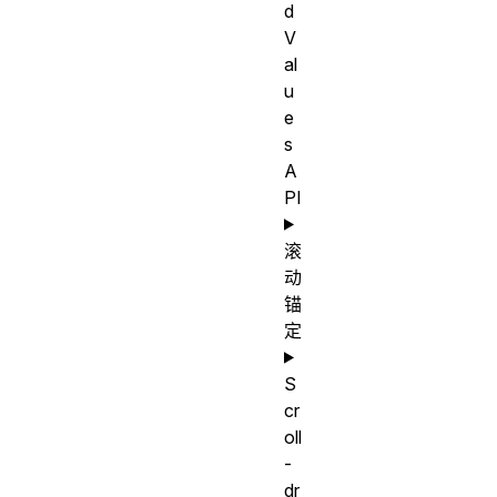
d
V
al
u
e
s
A
PI
滚
动
锚
定
S
cr
oll
-
dr