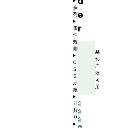
d
多
e
列
r
条
件
规
则
基
线
C
广
S
泛
S
可
局
用
限
C
计
数
S
器
S
伪