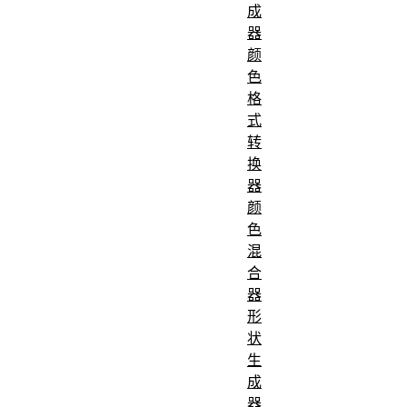
成
器
颜
色
格
式
转
换
器
颜
色
混
合
器
形
状
生
成
器