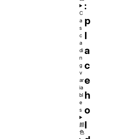
:
C
p
a
s
l
c
a
a
di
n
c
g
v
e
ar
ia
h
bl
e
o
s
l
颜
色