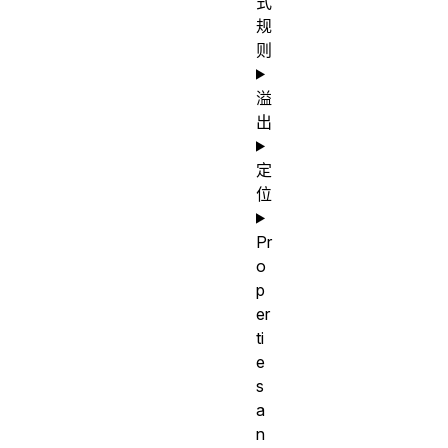
式
规
则
溢
出
定
位
Pr
o
p
er
ti
e
s
a
n