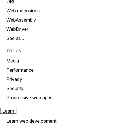
URI
Web extensions
WebAssembly
WebDriver
See all…
TOPICS
Media
Performance
Privacy
Security
Progressive web apps
Learn
Learn web development