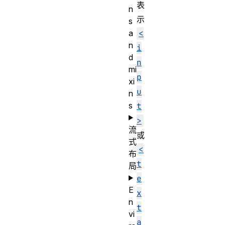
表
n
示
s
a
<
n
i
d
n
mi
p
xi
u
n
s
t
>
流
或
式
<
布
t
局
e
E
x
n
t
vi
a