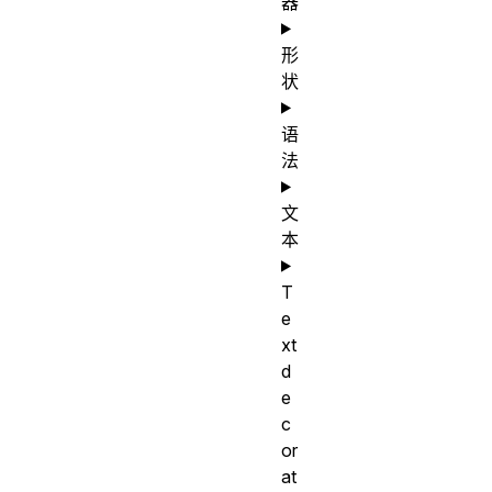
器
形
状
语
法
文
本
T
e
xt
d
e
c
or
at