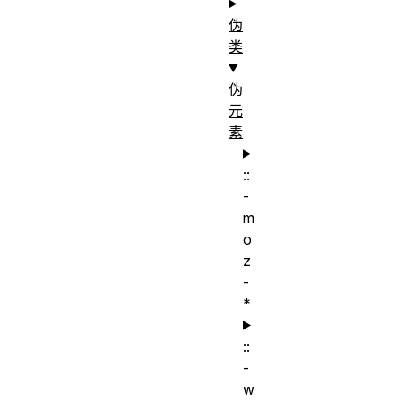
伪
类
伪
元
素
::
-
m
o
z
-
*
::
-
w