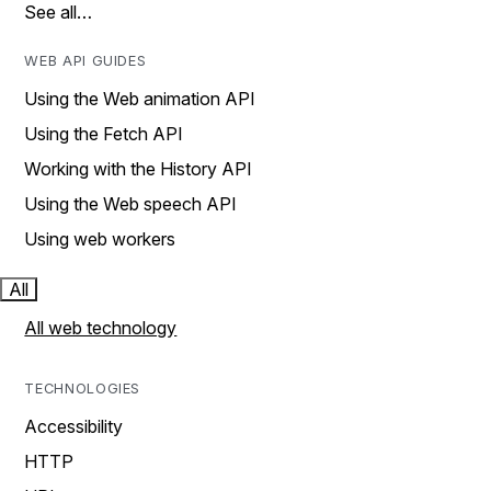
See all…
WEB API GUIDES
Using the Web animation API
Using the Fetch API
Working with the History API
Using the Web speech API
Using web workers
All
All web technology
TECHNOLOGIES
Accessibility
HTTP