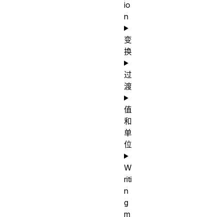
io
n
变
换
过
渡
值
和
单
位
W
riti
n
g
m