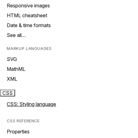
Responsive images
HTML cheatsheet
Date & time formats
See all…
MARKUP LANGUAGES
SVG
MathML
XML
CSS
CSS: Styling language
CSS REFERENCE
Properties