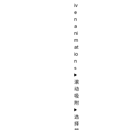
iv
e
n
a
ni
m
at
io
n
s
滚
动
吸
附
选
择