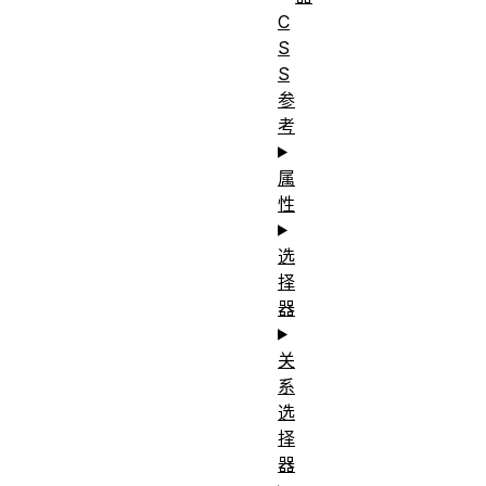
C
S
S
参
考
属
性
选
择
器
关
系
选
择
器