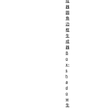
成
器
圆
角
边
框
生
成
器
B
o
x-
s
h
a
d
o
w
生