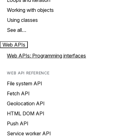
Loops and iteration
Working with objects
Using classes
See all…
Web APIs
Web APIs: Programming interfaces
WEB API REFERENCE
File system API
Fetch API
Geolocation API
HTML DOM API
Push API
Service worker API