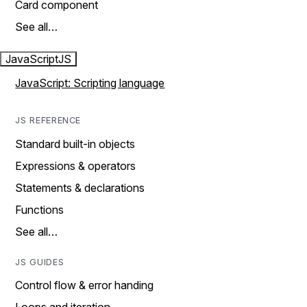
Card component
See all…
JavaScript
JS
JavaScript: Scripting language
JS REFERENCE
Standard built-in objects
Expressions & operators
Statements & declarations
Functions
See all…
JS GUIDES
Control flow & error handing