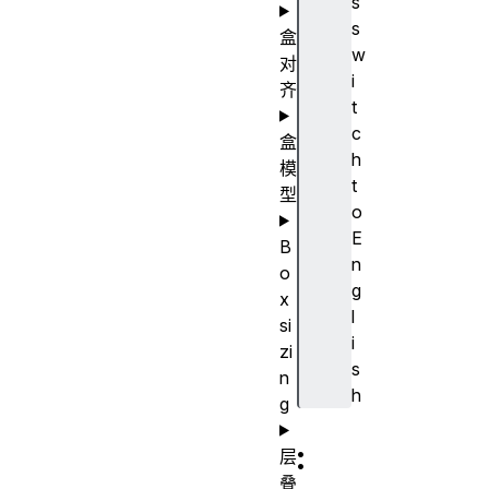
s
s
盒
w
对
i
齐
t
c
盒
h
模
t
型
o
E
B
n
o
g
x
l
si
i
zi
s
n
h
g
:
层
叠