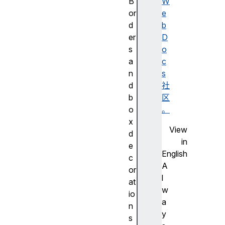
B
W
or
e
d
b
er
D
s
o
a
c
n
s
d
社
b
区
o
。
x
View
d
in
e
English
c
A
or
l
at
w
io
a
n
y
s