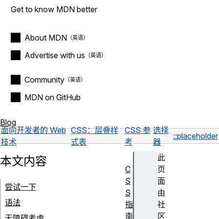
Get to know MDN better
About MDN
Advertise with us
Community
MDN on GitHub
Blog
面向开发者的 Web
CSS：层叠样
CSS 参
选择
::placeholder
技术
式表
考
器
此
本文内容
C
页
S
面
尝试一下
S
由
语法
指
社
南
区
无障碍考虑