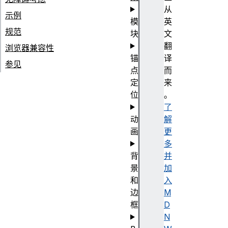
从
示例
模
英
规范
块
文
翻
浏览器兼容性
锚
译
参见
点
而
定
来
位
。
了
动
解
画
更
多
背
并
景
加
和
入
边
M
框
D
N