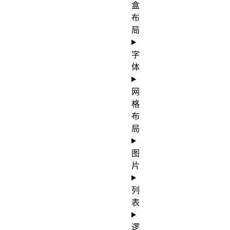
盒
布
局
字
体
网
格
布
局
图
片
列
表
逻