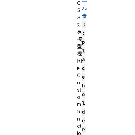
C
元
S
素
S
:
对
象
:
模
p
型
l
视
a
图
c
C
e
u
h
st
o
o
l
m
fu
d
n
e
ct
r
io