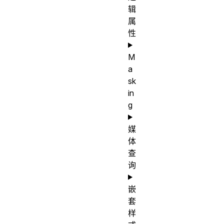
辑
属
性
M
a
sk
in
g
媒
体
查
询
嵌
套
样