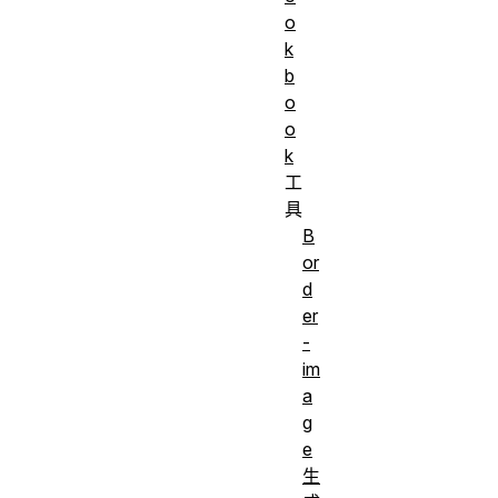
o
k
b
o
o
k
工
具
B
or
d
er
-
im
a
g
e
生