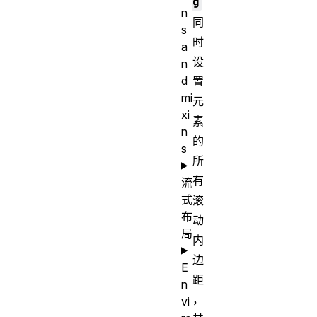
g
n
同
s
时
a
设
n
d
置
mi
元
xi
素
n
的
s
所
有
流
式
滚
布
动
局
内
边
E
距
n
，
vi