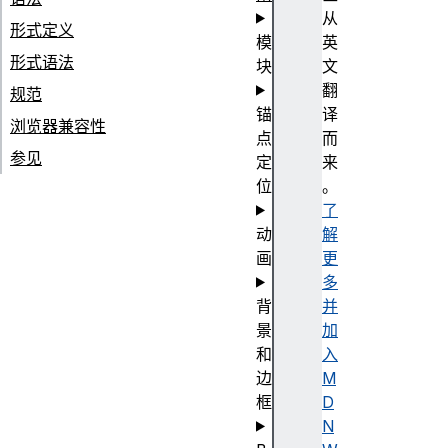
从
形式定义
模
英
形式语法
块
文
翻
规范
锚
译
浏览器兼容性
点
而
参见
定
来
位
。
了
动
解
画
更
多
背
并
景
加
和
入
边
M
框
D
N