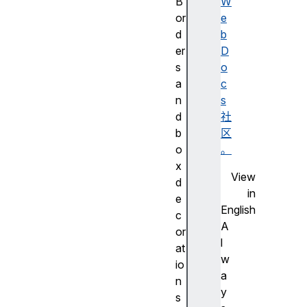
B
W
or
e
d
b
er
D
s
o
a
c
n
s
d
社
b
区
o
。
x
View
d
in
e
English
c
A
or
l
at
w
io
a
n
y
s