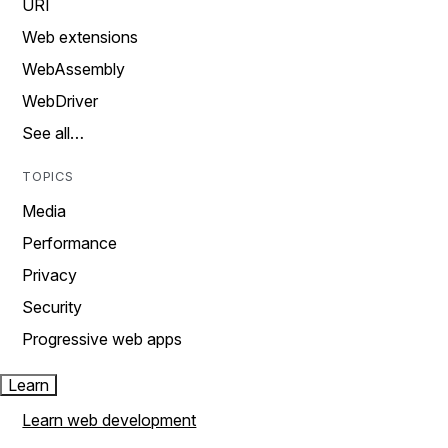
URI
Web extensions
WebAssembly
WebDriver
See all…
TOPICS
Media
Performance
Privacy
Security
Progressive web apps
Learn
Learn web development