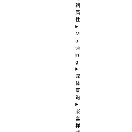
辑
属
性
M
a
sk
in
g
媒
体
查
询
嵌
套
样