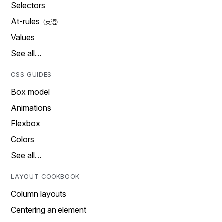
Selectors
At-rules
Values
See all…
CSS GUIDES
Box model
Animations
Flexbox
Colors
See all…
LAYOUT COOKBOOK
Column layouts
Centering an element