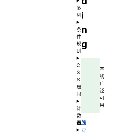
d
多
i
列
n
条
件
g
规
则
C
基
S
线
S
广
局
泛
限
可
用
计
数
简
器
写