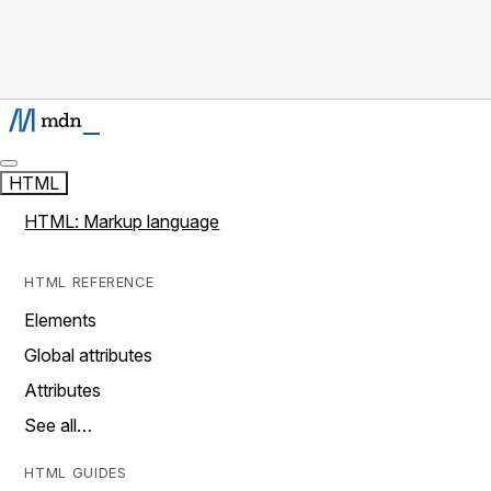
HTML
HTML: Markup language
HTML REFERENCE
Elements
Global attributes
Attributes
See all…
HTML GUIDES