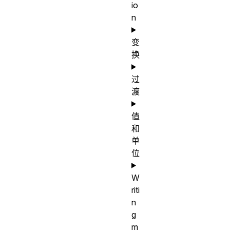
io
n
变
换
过
渡
值
和
单
位
W
riti
n
g
m