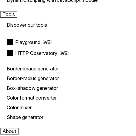
Dynamic scripting with JavaScript module
Tools
Discover our tools
Playground
HTTP Observatory
Border-image generator
Border-radius generator
Box-shadow generator
Color format converter
Color mixer
Shape generator
About