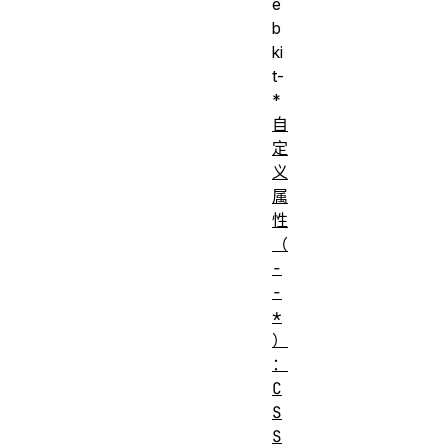
e
b
ki
t-
*
自
定
义
属
性
（
-
-
*
）
：
C
S
S