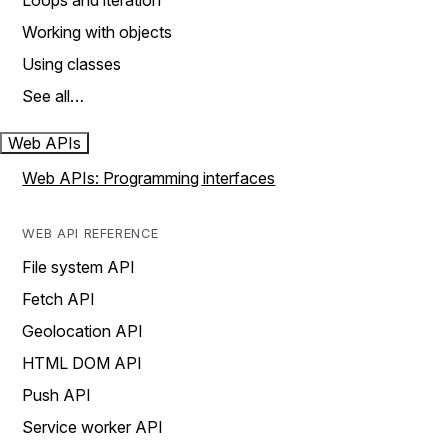
Loops and iteration
Working with objects
Using classes
See all…
Web APIs
Web APIs: Programming interfaces
WEB API REFERENCE
File system API
Fetch API
Geolocation API
HTML DOM API
Push API
Service worker API