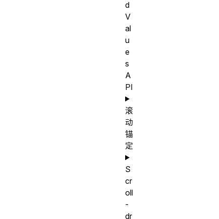
d
V
al
u
e
s
A
PI
滚
动
锚
定
S
cr
oll
-
dr