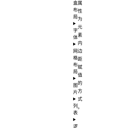
盒
属
布
性
局
为
元
字
素
体
内
网
边
格
距
布
赋
局
值
的
图
方
片
式
列
。
表
逻