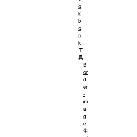
o
k
b
o
o
k
工
具
B
or
d
er
-
im
a
g
e
生