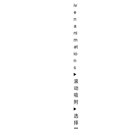
iv
e
n
a
ni
m
at
io
n
s
滚
动
吸
附
选
择