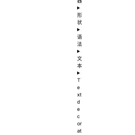
器
形
状
语
法
文
本
T
e
xt
d
e
c
or
at