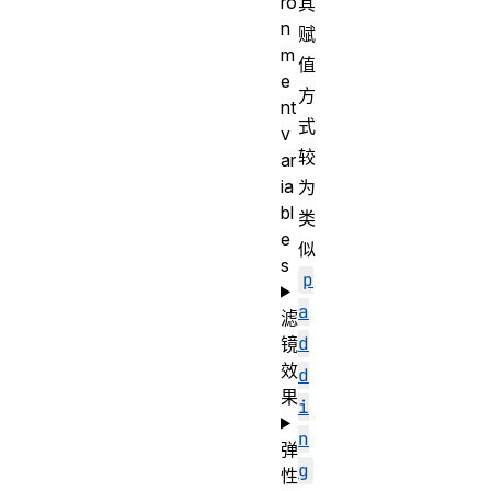
ro
其
n
赋
m
值
e
方
nt
式
v
较
ar
ia
为
bl
类
e
似
s
p
a
滤
d
镜
效
d
果
i
n
弹
g
性