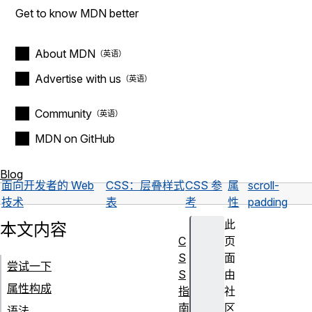
Get to know MDN better
About MDN
Advertise with us
Community
MDN on GitHub
Blog
面向开发者的 Web
CSS：层叠样式
CSS 参
属
scroll-
技术
表
考
性
padding
此
本文内容
C
页
S
面
尝试一下
S
由
属性构成
指
社
南
区
语法