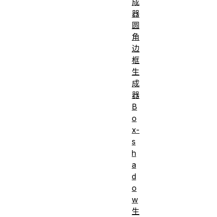
成
器
圆
角
边
框
生
成
器
B
o
x-
s
h
a
d
o
w
生