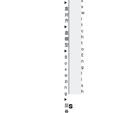
s
s
盒
w
对
i
齐
t
c
盒
h
模
t
型
o
E
B
n
o
g
x
l
si
i
zi
s
n
h
g
s
层
叠