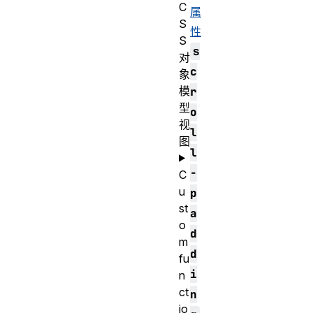
C
属
S
性
S
s
对
c
象
模
r
型
o
视
l
图
l
-
C
u
p
st
a
o
d
m
d
fu
i
n
ct
n
io