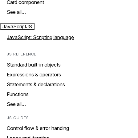
Card component
See all…
JavaScript
JS
JavaScript: Scripting language
JS REFERENCE
Standard built-in objects
Expressions & operators
Statements & declarations
Functions
See all…
JS GUIDES
Control flow & error handing