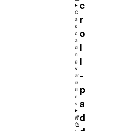
c
C
r
a
s
o
c
a
l
di
n
l
g
v
-
ar
ia
p
bl
e
a
s
d
颜
色