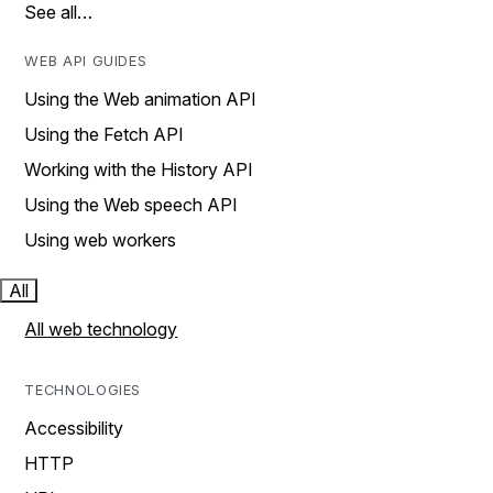
See all…
WEB API GUIDES
Using the Web animation API
Using the Fetch API
Working with the History API
Using the Web speech API
Using web workers
All
All web technology
TECHNOLOGIES
Accessibility
HTTP