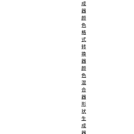
成
器
颜
色
格
式
转
换
器
颜
色
混
合
器
形
状
生
成
器