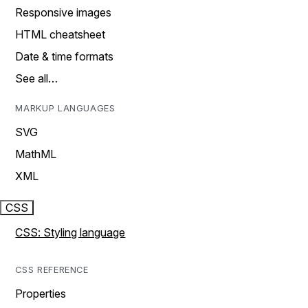
Responsive images
HTML cheatsheet
Date & time formats
See all…
MARKUP LANGUAGES
SVG
MathML
XML
CSS
CSS: Styling language
CSS REFERENCE
Properties