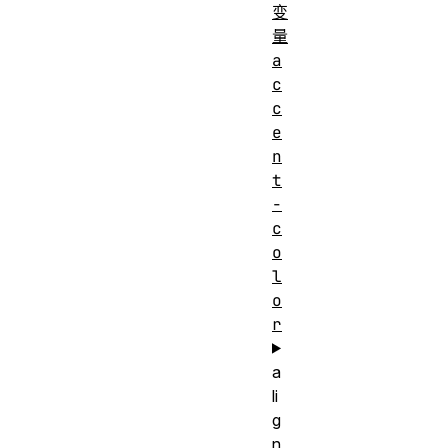
变
量
a
c
c
e
n
t
-
c
o
l
o
r
a
li
g
n