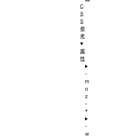
C
S
S
参
考
属
性
-
m
o
z
-
*
-
w