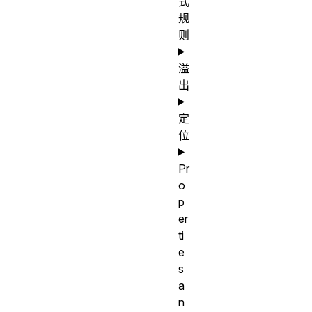
式
规
则
溢
出
定
位
Pr
o
p
er
ti
e
s
a
n