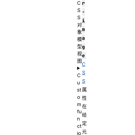
C
r
S
-
S
i
对
m
象
a
模
型
g
视
e
图
C
S
C
S
u
属
st
o
性
m
在
fu
给
n
定
ct
元
io