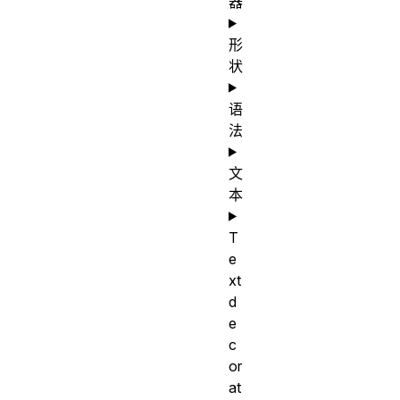
器
形
状
语
法
文
本
T
e
xt
d
e
c
or
at