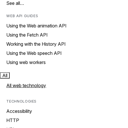
See all…
WEB API GUIDES
Using the Web animation API
Using the Fetch API
Working with the History API
Using the Web speech API
Using web workers
All
All web technology
TECHNOLOGIES
Accessibility
HTTP