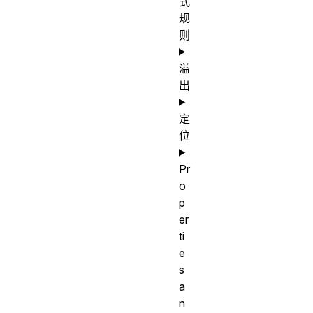
式
规
则
溢
出
定
位
Pr
o
p
er
ti
e
s
a
n