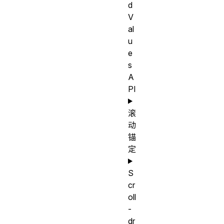
d
V
al
u
e
s
A
PI
滚
动
锚
定
S
cr
oll
-
dr