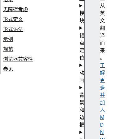
从
无障碍考虑
模
英
形式定义
块
文
翻
形式语法
锚
译
示例
点
而
规范
定
来
位
。
浏览器兼容性
了
参见
动
解
画
更
多
背
并
景
加
和
入
边
M
框
D
N