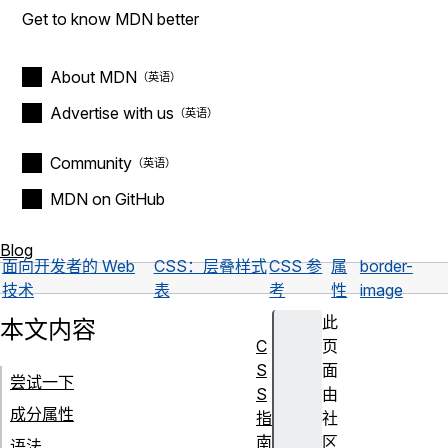
Get to know MDN better
About MDN
Advertise with us
Community
MDN on GitHub
Blog
面向开发者的 Web
CSS：层叠样式
CSS 参
属
border-
技术
表
考
性
image
此
本文内容
C
页
S
面
尝试一下
S
由
成分属性
指
社
南
区
语法