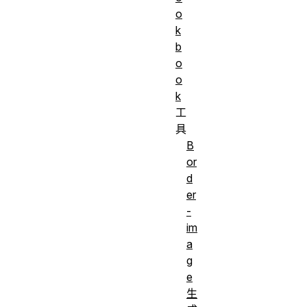
o
k
b
o
o
k
工
具
B
or
d
er
-
im
a
g
e
生