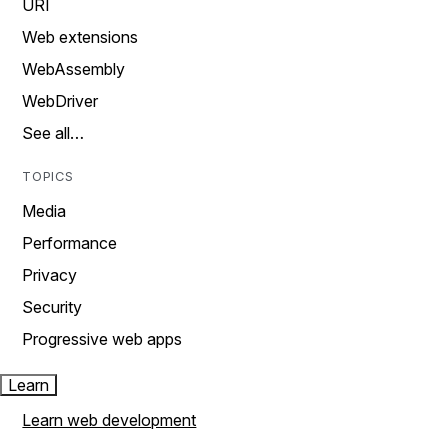
URI
Web extensions
WebAssembly
WebDriver
See all…
TOPICS
Media
Performance
Privacy
Security
Progressive web apps
Learn
Learn web development