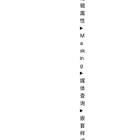
辑
属
性
M
a
sk
in
g
媒
体
查
询
嵌
套
样