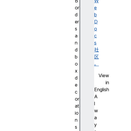
B
W
or
e
d
b
er
D
s
o
a
c
n
s
d
社
b
区
o
。
x
View
d
in
e
English
c
A
or
l
at
w
io
a
n
y
s