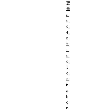
变
量
a
c
c
e
n
t
-
c
o
l
o
r
a
li
g
n