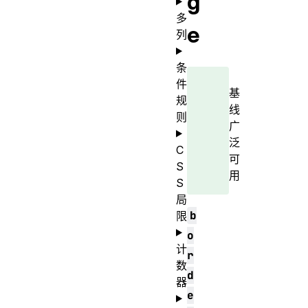
g
多
e
列
条
件
基
规
线
则
广
泛
C
可
S
用
S
局
b
限
o
计
r
数
d
器
e