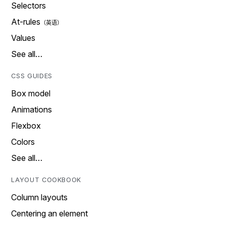
Selectors
At-rules
Values
See all…
CSS GUIDES
Box model
Animations
Flexbox
Colors
See all…
LAYOUT COOKBOOK
Column layouts
Centering an element