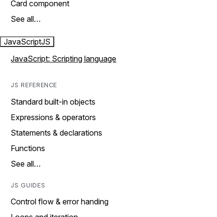
Card component
See all…
JavaScript
JS
JavaScript: Scripting language
JS REFERENCE
Standard built-in objects
Expressions & operators
Statements & declarations
Functions
See all…
JS GUIDES
Control flow & error handing