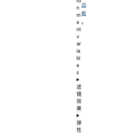
ro
边
n
框
m
。
e
nt
v
ar
ia
bl
e
s
滤
镜
效
果
弹
性