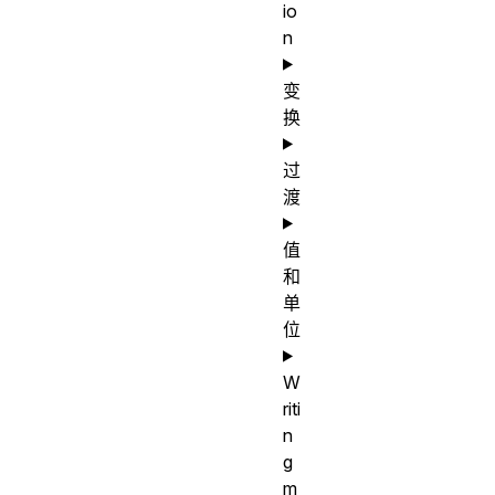
io
n
变
换
过
渡
值
和
单
位
W
riti
n
g
m