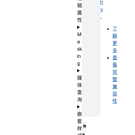
h
辑
y
属
.
性
了
M
解
a
更
sk
多
in
查
g
看
完
媒
整
体
兼
查
容
询
性
嵌
套
m
样
a