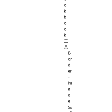
o
k
b
o
o
k
工
具
B
or
d
er
-
im
a
g
e
生