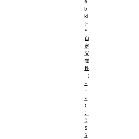
e
b
ki
t-
*
自
定
义
属
性
（
-
-
*
）
：
C
S
S