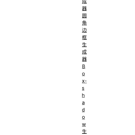
成
器
圆
角
边
框
生
成
器
B
o
x-
s
h
a
d
o
w
生