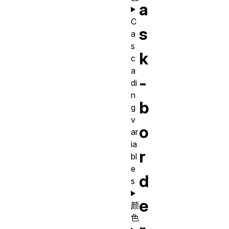
a
C
s
a
s
k
c
a
-
di
n
b
g
v
o
ar
ia
r
bl
e
d
s
e
颜
色