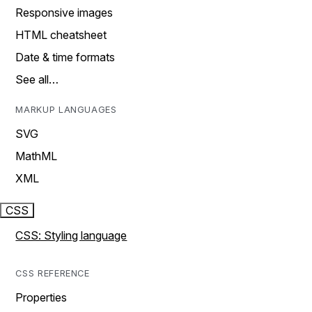
Responsive images
HTML cheatsheet
Date & time formats
See all…
MARKUP LANGUAGES
SVG
MathML
XML
CSS
CSS: Styling language
CSS REFERENCE
Properties