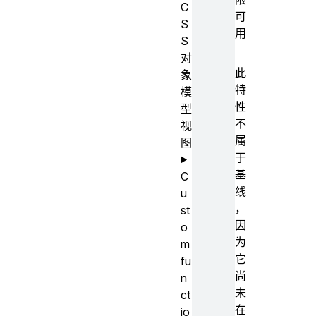
C
可
S
用
S
对
此
象
特
模
性
型
不
视
属
图
于
基
C
线
u
，
st
因
o
为
m
它
fu
尚
n
未
ct
在
io