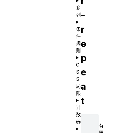
r
多
-
列
r
条
件
e
规
则
p
C
e
S
S
a
局
限
t
计
数
器
有
限