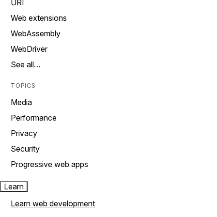
URI
Web extensions
WebAssembly
WebDriver
See all…
TOPICS
Media
Performance
Privacy
Security
Progressive web apps
Learn
Learn web development