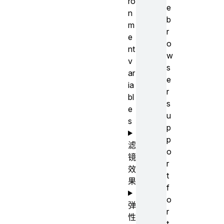
ro
e
n
b
m
r
e
o
nt
w
v
s
ar
e
ia
r
bl
s
e
u
s
p
p
滤
o
镜
r
效
t
果
f
o
弹
r
性
t