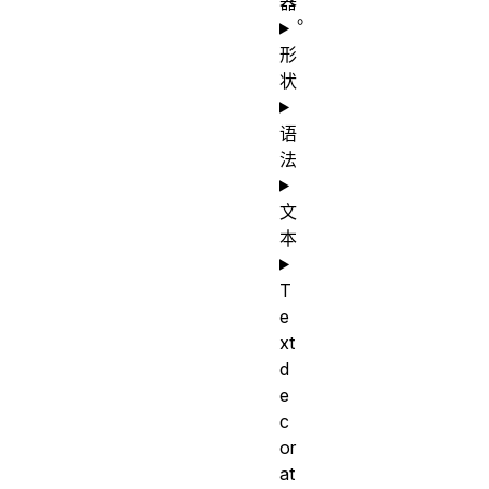
器
。
形
状
语
法
文
本
T
e
xt
d
e
c
or
at