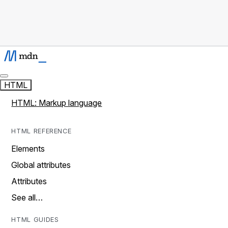
HTML
HTML: Markup language
HTML REFERENCE
Elements
Global attributes
Attributes
See all…
HTML GUIDES