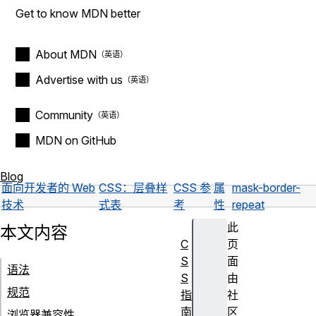
Get to know MDN better
About MDN
Advertise with us
Community
MDN on GitHub
Blog
面向开发者的 Web
CSS：层叠样
CSS 参
属
mask-border-
技术
式表
考
性
repeat
此
本文内容
C
页
S
面
语法
S
由
规范
指
社
南
区
浏览器兼容性