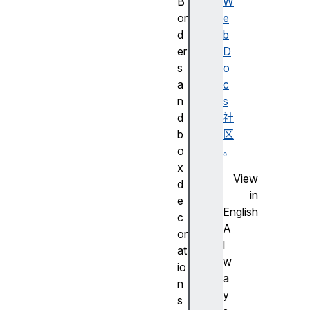
B
W
or
e
d
b
er
D
s
o
a
c
n
s
d
社
b
区
o
。
x
View
d
in
e
English
c
A
or
l
at
w
io
a
n
y
s