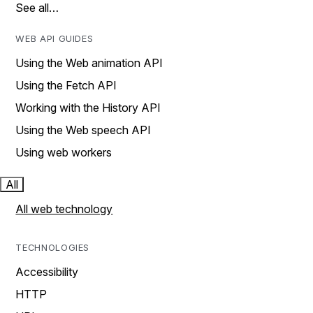
See all…
WEB API GUIDES
Using the Web animation API
Using the Fetch API
Working with the History API
Using the Web speech API
Using web workers
All
All web technology
TECHNOLOGIES
Accessibility
HTTP