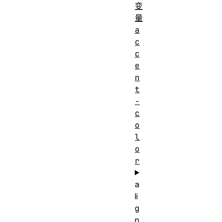
变
量
a
c
c
e
n
t
-
c
o
l
o
r
a
li
g
n