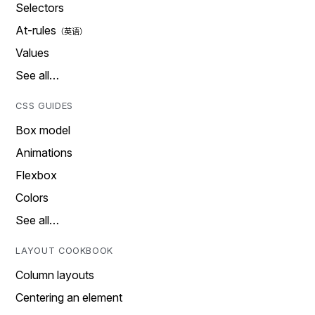
Selectors
At-rules
Values
See all…
CSS GUIDES
Box model
Animations
Flexbox
Colors
See all…
LAYOUT COOKBOOK
Column layouts
Centering an element