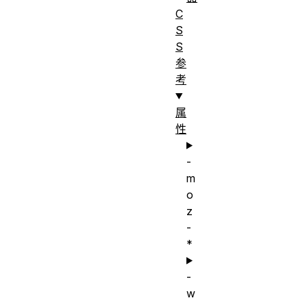
C
S
S
参
考
属
性
-
m
o
z
-
*
-
w