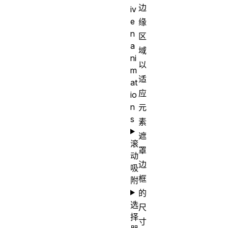
边
iv
e
缘
n
区
a
域
ni
以
m
适
at
应
io
n
元
s
素
遮
滚
罩
动
边
吸
框
附
的
选
尺
择
寸