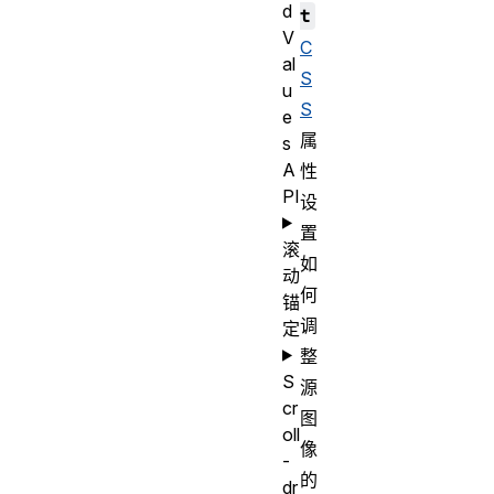
d
t
V
C
al
S
u
S
e
属
s
A
性
PI
设
置
滚
如
动
何
锚
调
定
整
S
源
cr
图
oll
像
-
的
dr