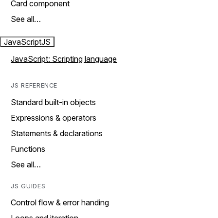
Card component
See all…
JavaScript
JS
JavaScript: Scripting language
JS REFERENCE
Standard built-in objects
Expressions & operators
Statements & declarations
Functions
See all…
JS GUIDES
Control flow & error handing