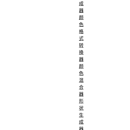
成
器
颜
色
格
式
转
换
器
颜
色
混
合
器
形
状
生
成
器