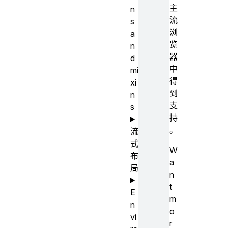
主
n
流
s
浏
a
览
n
器
d
中
mi
得
xi
到
n
支
s
持
。
流
式
W
布
a
局
n
t
E
m
n
o
vi
r