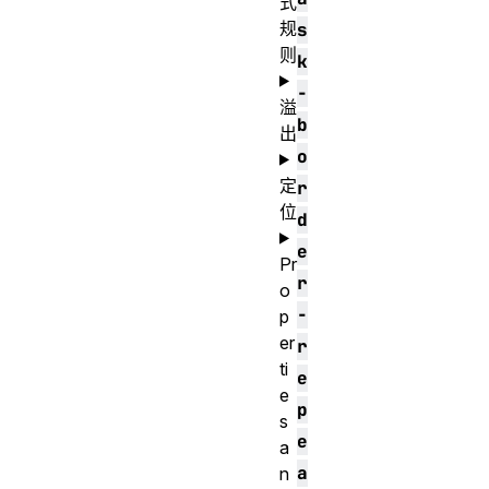
式
规
s
则
k
-
溢
b
出
o
定
r
位
d
e
Pr
r
o
-
p
er
r
ti
e
e
p
s
e
a
a
n