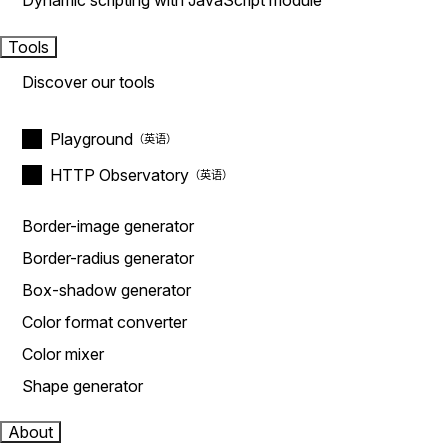
Dynamic scripting with JavaScript module
Tools
Discover our tools
Playground
HTTP Observatory
Border-image generator
Border-radius generator
Box-shadow generator
Color format converter
Color mixer
Shape generator
About