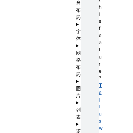
盒
h
布
i
局
s
f
字
e
体
a
t
网
u
格
r
布
e
局
?
T
图
e
片
l
l
列
u
表
s
w
逻