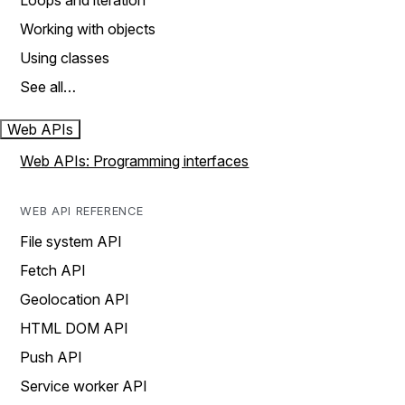
Loops and iteration
Working with objects
Using classes
See all…
Web APIs
Web APIs: Programming interfaces
WEB API REFERENCE
File system API
Fetch API
Geolocation API
HTML DOM API
Push API
Service worker API