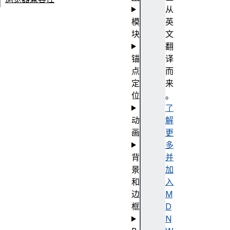
从
模
英
块
文
翻
锚
译
点
而
定
来
位
。
了
动
解
画
更
多
背
并
景
加
和
入
边
M
框
D
N