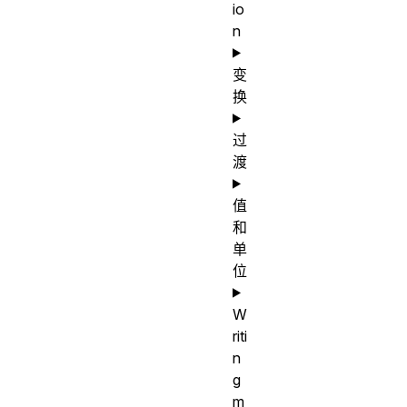
io
n
变
换
过
渡
值
和
单
位
W
riti
n
g
m