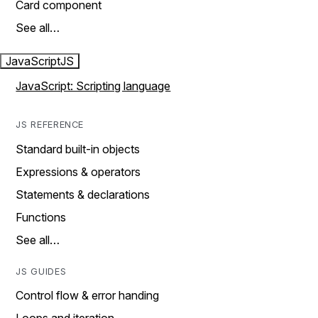
Card component
See all…
JavaScript
JS
JavaScript: Scripting language
JS REFERENCE
Standard built-in objects
Expressions & operators
Statements & declarations
Functions
See all…
JS GUIDES
Control flow & error handing