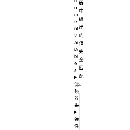
ro
器
n
中
m
给
e
出
nt
的
v
ar
值
ia
完
bl
全
e
匹
s
配
。
滤
镜
效
css
果
/* id 为
弹
“demo”的
性
元素会被选