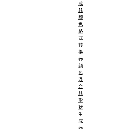
成
器
颜
色
格
式
转
换
器
颜
色
混
合
器
形
状
生
成
器