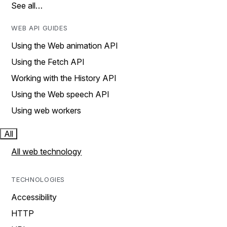
See all…
WEB API GUIDES
Using the Web animation API
Using the Fetch API
Working with the History API
Using the Web speech API
Using web workers
All
All web technology
TECHNOLOGIES
Accessibility
HTTP