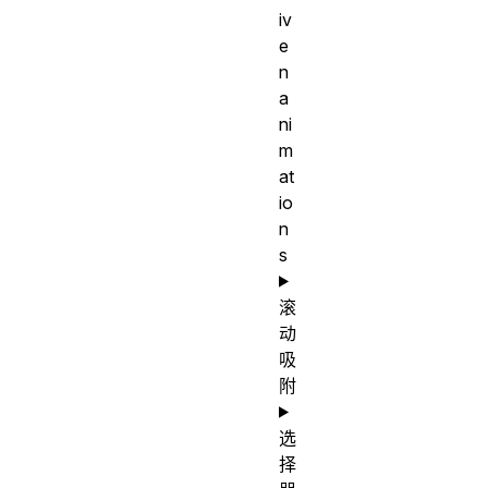
iv
e
n
a
ni
m
at
io
n
s
滚
动
吸
附
选
择