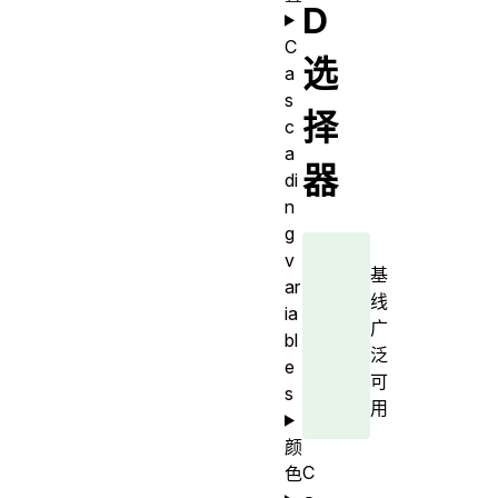
D
C
选
a
s
择
c
a
器
di
n
g
v
基
ar
线
ia
广
bl
泛
e
可
s
用
颜
C
色