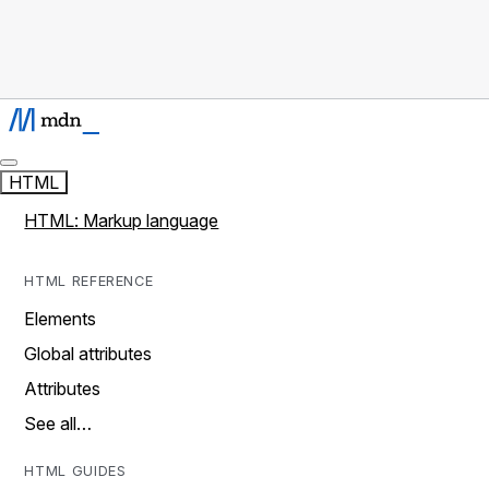
HTML
HTML: Markup language
HTML REFERENCE
Elements
Global attributes
Attributes
See all…
HTML GUIDES