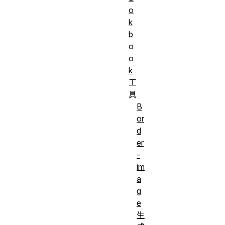
o
k
b
o
o
k
工
具
B
or
d
er
-
im
a
g
e
生