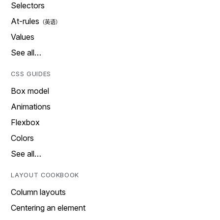
Selectors
At-rules
Values
See all…
CSS GUIDES
Box model
Animations
Flexbox
Colors
See all…
LAYOUT COOKBOOK
Column layouts
Centering an element