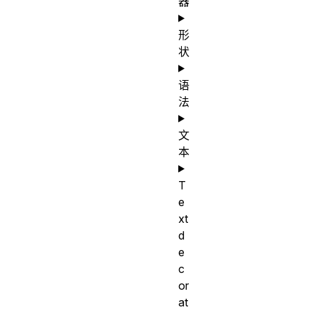
器
形
状
语
法
文
本
T
e
xt
d
e
c
or
at