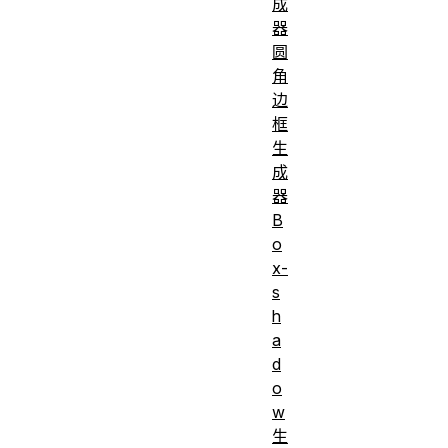
成
器
圆
角
边
框
生
成
器
B
o
x-
s
h
a
d
o
w
生