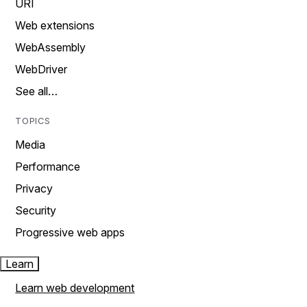
URI
Web extensions
WebAssembly
WebDriver
See all…
TOPICS
Media
Performance
Privacy
Security
Progressive web apps
Learn
Learn web development