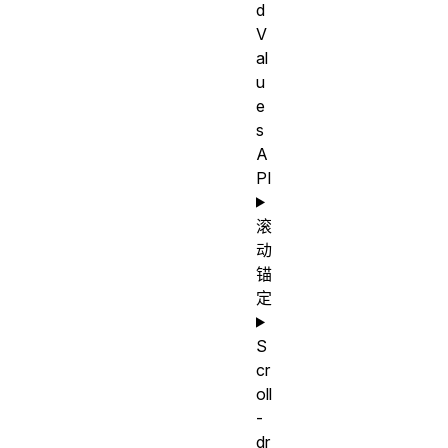
d
V
al
u
e
s
A
PI
滚
动
锚
定
S
cr
oll
-
dr