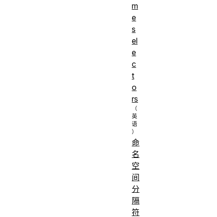
m
e
s
el
e
c
t
o
rs
命
名
空
间
分
隔
符