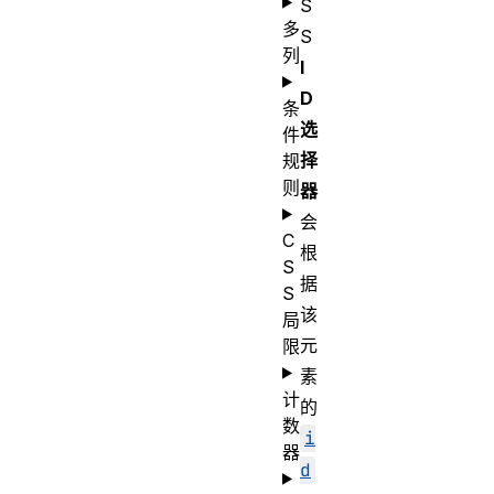
S
多
S
列
I
D
条
选
件
择
规
则
器
会
C
根
S
据
S
该
局
元
限
素
计
的
数
i
器
d