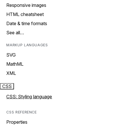
Responsive images
HTML cheatsheet
Date & time formats
See all…
MARKUP LANGUAGES
SVG
MathML
XML
CSS
CSS: Styling language
CSS REFERENCE
Properties