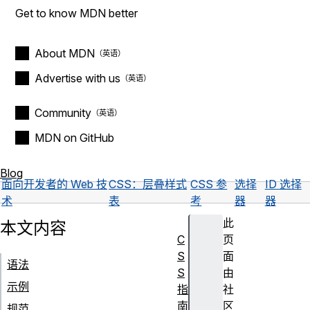
Get to know MDN better
About MDN
Advertise with us
Community
MDN on GitHub
Blog
面向开发者的 Web 技
CSS：层叠样式
CSS 参
选择
ID 选择
术
表
考
器
器
此
本文内容
C
页
S
面
语法
S
由
示例
指
社
南
区
规范