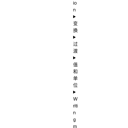
io
n
变
换
过
渡
值
和
单
位
W
riti
n
g
m