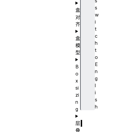
s
s
盒
w
对
i
齐
t
c
盒
h
模
t
型
o
E
B
n
o
g
x
l
si
i
zi
s
n
h
g
I
层
叠