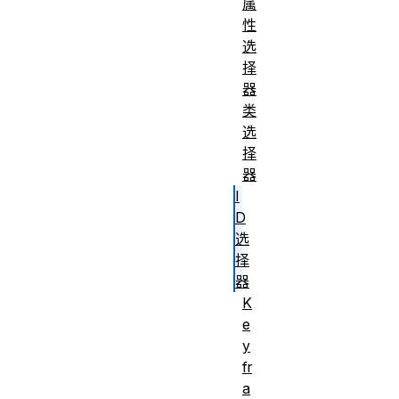
属
性
选
择
器
类
选
择
器
I
D
选
择
器
K
e
y
fr
a