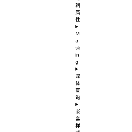
辑
属
性
M
a
sk
in
g
媒
体
查
询
嵌
套
样