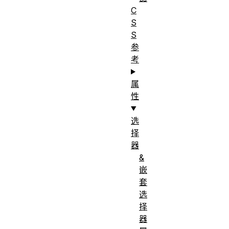
C
S
S
参
考
属
性
选
择
器
&
嵌
套
选
择
器