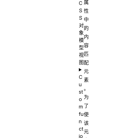
属
C
S
性
S
中
对
的
象
内
模
容
型
匹
视
图
配
元
C
素
u
。
st
为
o
了
m
fu
使
n
该
ct
元
io