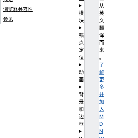
从
浏览器兼容性
模
英
参见
块
文
翻
锚
译
点
而
定
来
位
。
了
动
解
画
更
多
背
并
景
加
和
入
边
M
框
D
N