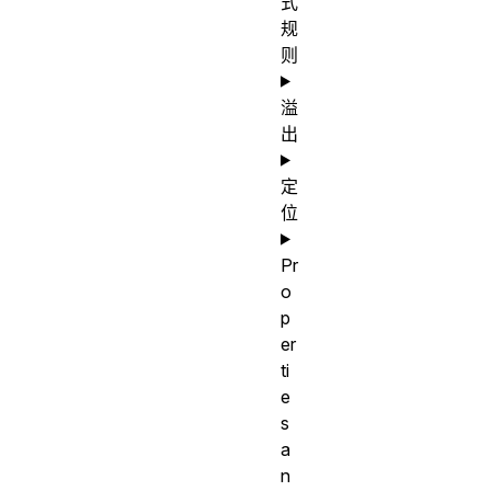
式
规
则
溢
出
定
位
Pr
o
p
er
ti
e
s
a
n