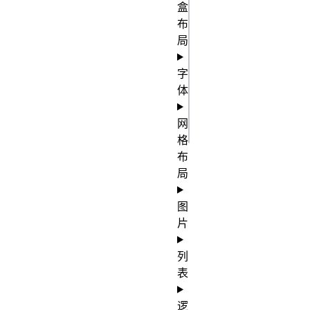
盒
中 */

布
#demo {

局
border: 
字
体
red 2px 
solid;

网
格
布
局
图
片
列
表
逻