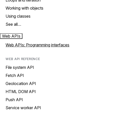
Loops and iteration
Working with objects
Using classes
See all…
Web APIs
Web APIs: Programming interfaces
WEB API REFERENCE
File system API
Fetch API
Geolocation API
HTML DOM API
Push API
Service worker API