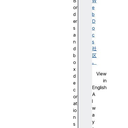
B
W
or
e
d
b
er
D
s
o
a
c
n
s
d
社
b
区
o
。
x
View
d
in
e
English
c
A
or
l
at
w
io
a
n
y
s