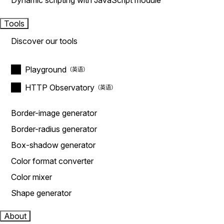
Dynamic scripting with JavaScript module
Tools
Discover our tools
Playground
HTTP Observatory
Border-image generator
Border-radius generator
Box-shadow generator
Color format converter
Color mixer
Shape generator
About