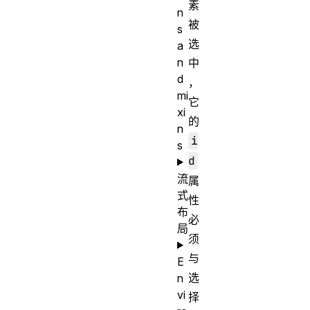
素
n
被
s
选
a
n
中
d
，
mi
它
xi
的
n
i
s
d
流
属
式
性
布
必
局
须
与
E
选
n
vi
择