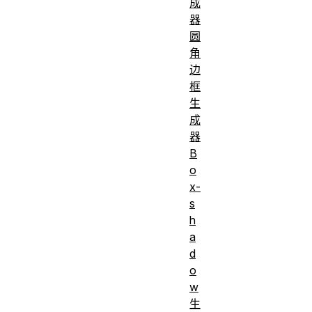
成
器
圆
角
边
框
生
成
器
B
o
x-
s
h
a
d
o
w
生