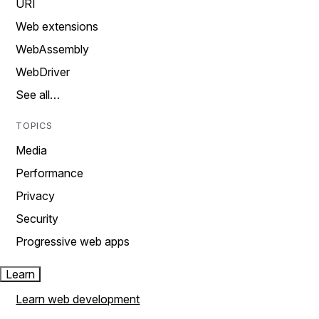
URI
Web extensions
WebAssembly
WebDriver
See all…
TOPICS
Media
Performance
Privacy
Security
Progressive web apps
Learn
Learn web development