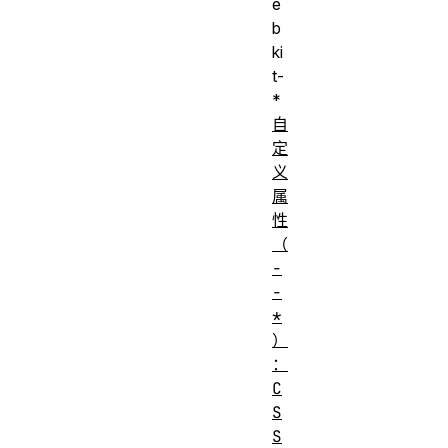
e
b
ki
t-
*
自
定
义
属
性
（
-
-
*
）
：
C
S
S