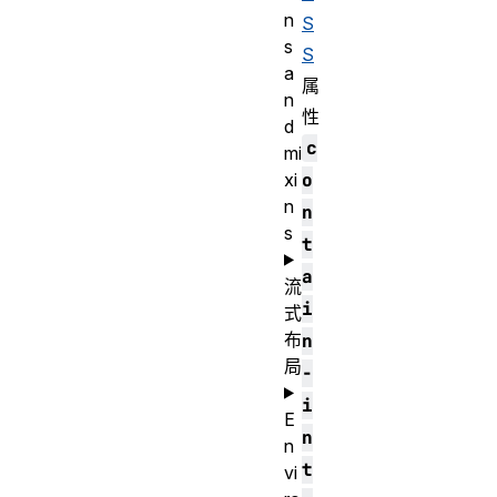
n
S
s
S
a
属
n
性
d
c
mi
xi
o
n
n
s
t
a
流
i
式
布
n
局
-
i
E
n
n
t
vi