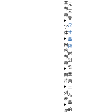
盒
元
布
素
局
受
尺
字
寸
体
局
网
限
格
时
布
浏
局
览
器
图
片
用
于
列
布
表
局
的
逻