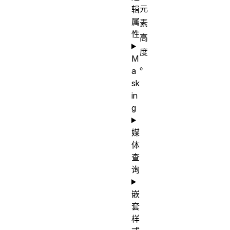
元
辑
属
素
性
高
度
M
。
a
sk
in
g
媒
体
查
询
嵌
套
样