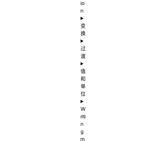
io
n
变
换
过
渡
值
和
单
位
W
riti
n
g
m