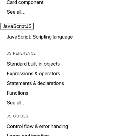
Card component
See all…
JavaScript
JS
JavaScript: Scripting language
JS REFERENCE
Standard built-in objects
Expressions & operators
Statements & declarations
Functions
See all…
JS GUIDES
Control flow & error handing