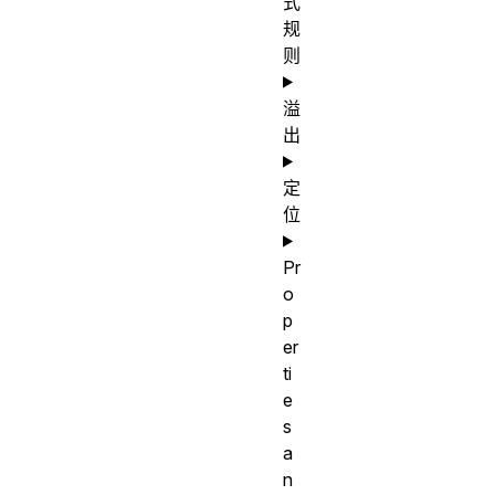
式
规
则
溢
出
定
位
Pr
o
p
er
ti
e
s
a
n