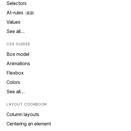
Selectors
At-rules
Values
See all…
CSS GUIDES
Box model
Animations
Flexbox
Colors
See all…
LAYOUT COOKBOOK
Column layouts
Centering an element