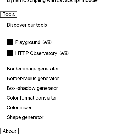
Dynamic scripting with JavaScript module
Tools
Discover our tools
Playground
HTTP Observatory
Border-image generator
Border-radius generator
Box-shadow generator
Color format converter
Color mixer
Shape generator
About