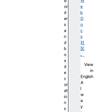
B
W
or
e
d
b
er
D
s
o
a
c
n
s
d
社
b
区
o
。
x
View
d
in
e
English
c
A
or
l
at
w
io
a
n
y
s