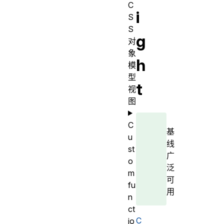
C
i
S
S
g
对
象
h
模
型
t
视
图
C
基
u
线
st
广
o
泛
m
可
fu
用
n
ct
C
io