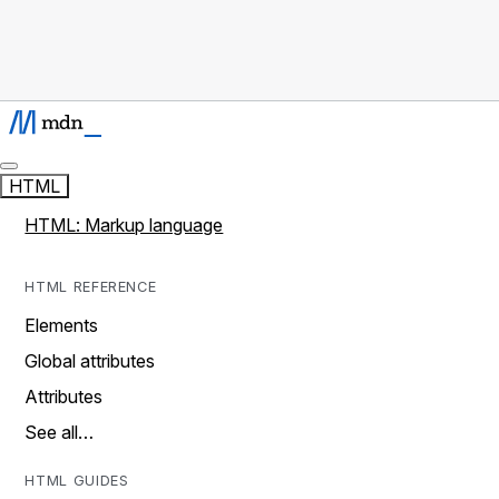
HTML
HTML: Markup language
HTML REFERENCE
Elements
Global attributes
Attributes
See all…
HTML GUIDES