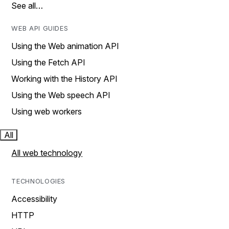
See all…
WEB API GUIDES
Using the Web animation API
Using the Fetch API
Working with the History API
Using the Web speech API
Using web workers
All
All web technology
TECHNOLOGIES
Accessibility
HTTP