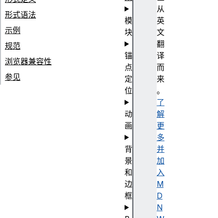
从
形式语法
模
英
示例
块
文
翻
规范
锚
译
浏览器兼容性
点
而
参见
定
来
位
。
了
动
解
画
更
多
背
并
景
加
和
入
边
M
框
D
N