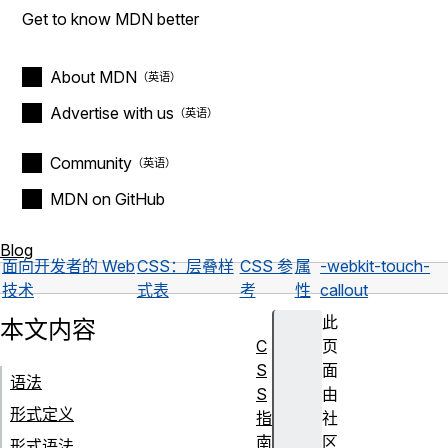
Get to know MDN better
About MDN
Advertise with us
Community
MDN on GitHub
Blog
面向开发者的 Web
CSS：层叠样
CSS 参
属
-webkit-touch-
技术
式表
考
性
callout
此
本文内容
C
页
S
面
语法
S
由
形式定义
指
社
南
区
形式语法