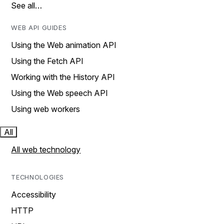
See all…
WEB API GUIDES
Using the Web animation API
Using the Fetch API
Working with the History API
Using the Web speech API
Using web workers
All
All web technology
TECHNOLOGIES
Accessibility
HTTP