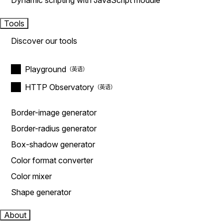
Dynamic scripting with JavaScript module
Tools
Discover our tools
Playground
HTTP Observatory
Border-image generator
Border-radius generator
Box-shadow generator
Color format converter
Color mixer
Shape generator
About