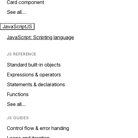
Card component
See all…
JavaScript
JS
JavaScript: Scripting language
JS REFERENCE
Standard built-in objects
Expressions & operators
Statements & declarations
Functions
See all…
JS GUIDES
Control flow & error handing