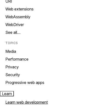
URI
Web extensions
WebAssembly
WebDriver
See all…
TOPICS
Media
Performance
Privacy
Security
Progressive web apps
Learn
Learn web development