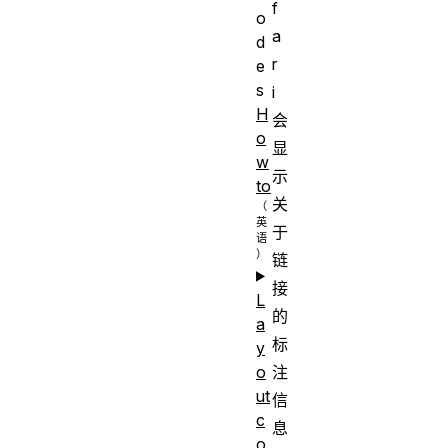
f
o
a
d
r
e
s
i
H
会
o
显
w
示
to
关
于
链
接
L
的
a
标
y
注
o
ut
信
c
息
o