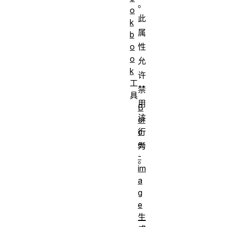
。
o
此
k
属
b
性
o
o
允
k
许
工
禁
具
用
B
该
or
行
d
er
为
-
。
im
a
g
e
生