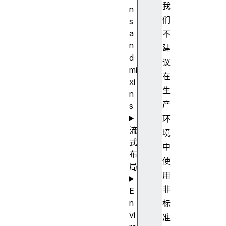
我
n
们
s
a
不
n
建
d
议
mi
在
xi
生
n
产
s
环
流
境
式
中
布
使
局
用
非
E
n
标
vi
准