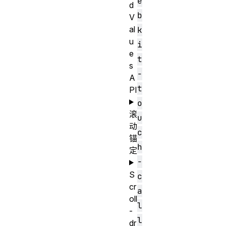
e
d
b
V
al
k
u
i
e
t
s
-
A
t
PI
o
滚
u
动
c
锚
h
定
-
S
c
cr
a
oll
l
-
l
dr