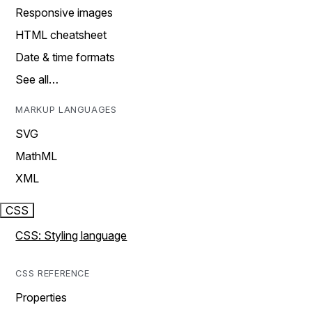
Responsive images
HTML cheatsheet
Date & time formats
See all…
MARKUP LANGUAGES
SVG
MathML
XML
CSS
CSS: Styling language
CSS REFERENCE
Properties