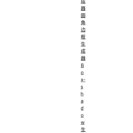
成
器
圆
角
边
框
生
成
器
B
o
x-
s
h
a
d
o
w
生