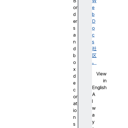
B
W
or
e
d
b
er
D
s
o
a
c
n
s
d
社
b
区
o
。
x
View
d
in
e
English
c
A
or
l
at
w
io
a
n
y
s