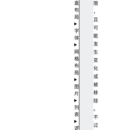
盒
限
布
，
局
且
可
字
能
体
发
网
生
格
变
布
化
局
或
被
图
移
片
除
列
。
表
不
过
逻