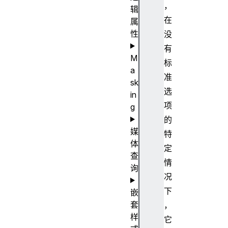
，
辑
在
属
性
没
有
M
标
a
准
sk
选
in
项
g
的
媒
特
体
定
查
情
询
况
下
嵌
套
，
样
它