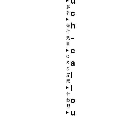
u
多
c
列
h
条
件
-
规
则
c
C
a
S
S
l
局
限
l
计
o
数
器
u