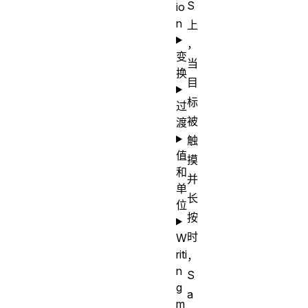
S
io
n
上
，
变
当
换
目
标
过
被
渡
触
值
摸
和
并
单
长
位
按
时
W
riti
，
n
S
g
a
m