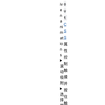
o
iv
e
u
n
t
a
C
ni
S
m
S
at
io
属
n
性
s
控
制
滚
触
动
摸
吸
附
并
按
选
住
择
触