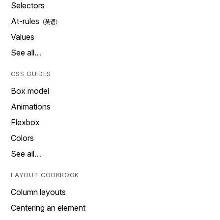
Selectors
At-rules
Values
See all…
CSS GUIDES
Box model
Animations
Flexbox
Colors
See all…
LAYOUT COOKBOOK
Column layouts
Centering an element