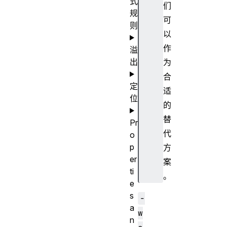
式
们
规
可
则
以
作
溢
出
为
合
定
适
位
的
替
Pr
代
o
p
方
er
案
ti
。
e
s
-
a
w
n