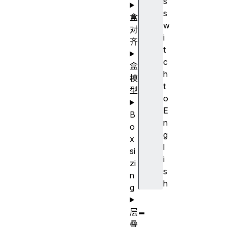
s
s
盒
w
对
i
齐
t
c
盒
h
模
t
型
o
E
B
n
o
g
x
l
si
i
zi
s
n
h
g
-
层
叠