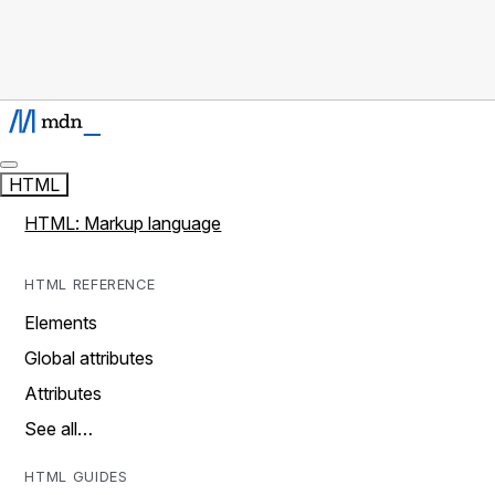
HTML
HTML: Markup language
HTML REFERENCE
Elements
Global attributes
Attributes
See all…
HTML GUIDES