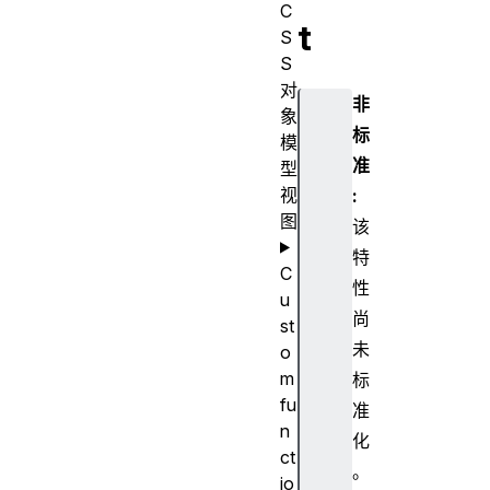
C
t
S
S
对
非
象
标
模
准
型
视
:
图
该
特
C
性
u
尚
st
未
o
m
标
fu
准
n
化
ct
。
io