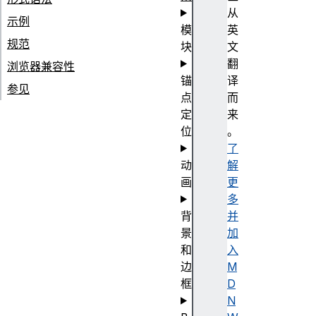
从
示例
模
英
规范
块
文
翻
浏览器兼容性
锚
译
参见
点
而
定
来
位
。
了
动
解
画
更
多
背
并
景
加
和
入
边
M
框
D
N