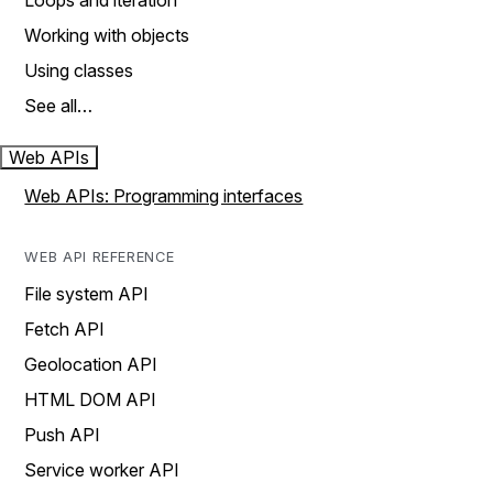
Loops and iteration
Working with objects
Using classes
See all…
Web APIs
Web APIs: Programming interfaces
WEB API REFERENCE
File system API
Fetch API
Geolocation API
HTML DOM API
Push API
Service worker API