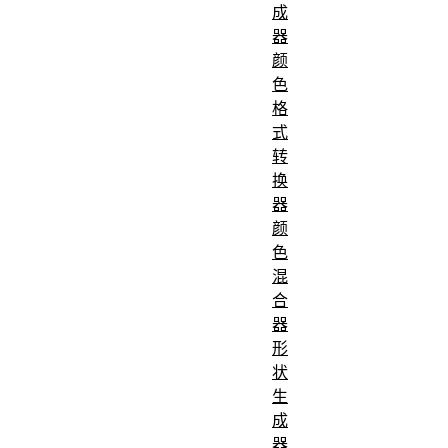
成
器
颜
色
格
式
转
换
器
颜
色
混
合
器
形
状
生
成
器