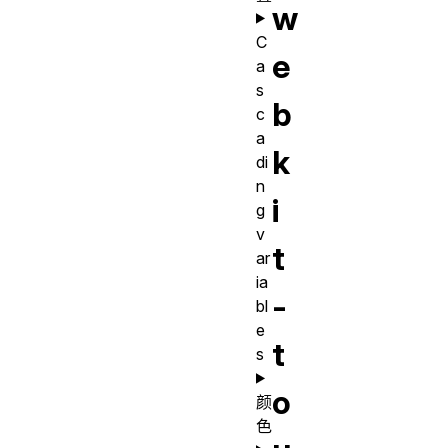
w
C
e
a
s
b
c
a
k
di
n
i
g
v
t
ar
ia
-
bl
e
t
s
o
颜
色