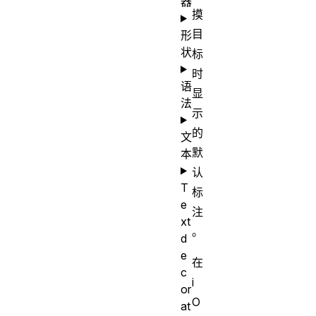
器
摸
目
形
状
标
时
语
显
法
示
的
文
默
本
认
T
标
e
注
xt
。
d
e
在
c
i
or
O
at