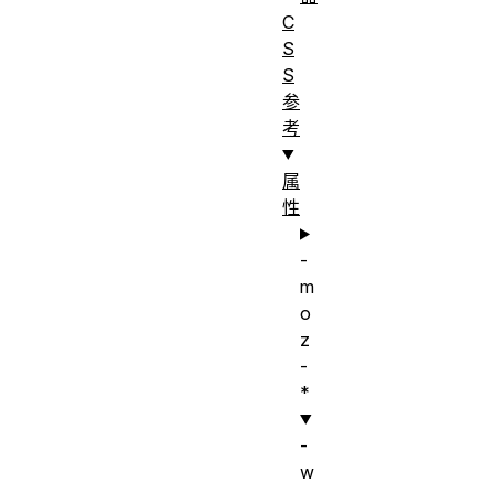
C
S
S
参
考
属
性
-
m
o
z
-
*
-
w