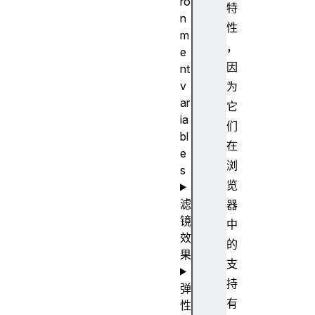
ro
特
n
性
m
，
e
因
nt
v
为
ar
它
ia
们
bl
在
e
浏
s
览
滤
器
镜
中
效
的
果
支
持
弹
有
性