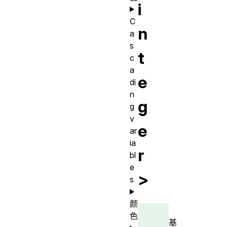
i
C
n
a
s
t
c
a
e
di
n
g
g
v
e
ar
ia
r
bl
e
>
s
颜
色
基