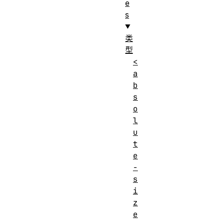
e
s
类
型
<
a
b
s
o
l
u
t
e
-
s
i
z
e