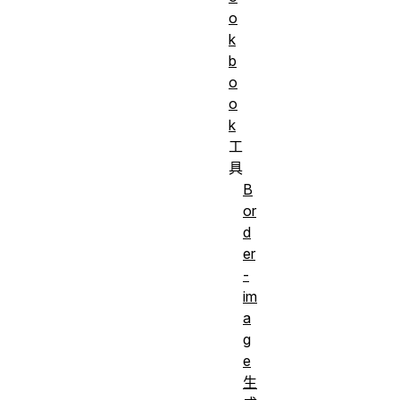
o
k
b
o
o
k
工
具
B
or
d
er
-
im
a
g
e
生