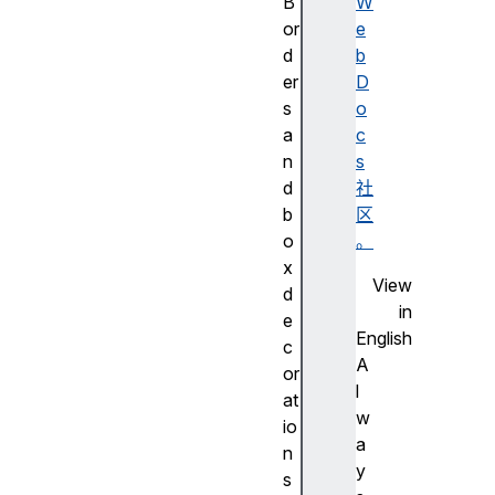
B
W
or
e
d
b
er
D
s
o
a
c
n
s
d
社
b
区
o
。
x
View
d
in
e
English
c
A
or
l
at
w
io
a
n
y
s