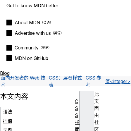
Get to know MDN better
About MDN
Advertise with us
Community
MDN on GitHub
Blog
面向开发者的 Web 技
CSS：层叠样式
CSS 参
值
<integer>
术
表
考
此
本文内容
C
页
S
面
语法
S
由
插值
指
社
南
区
示例