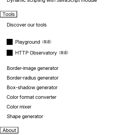
Dynamic scripting with JavaScript module
Tools
Discover our tools
Playground
HTTP Observatory
Border-image generator
Border-radius generator
Box-shadow generator
Color format converter
Color mixer
Shape generator
About