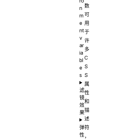
ro
数
n
可
m
e
用
nt
于
v
许
ar
多
ia
C
bl
S
e
s
S
属
滤
性
镜
和
效
描
果
述
弹
符
性
，