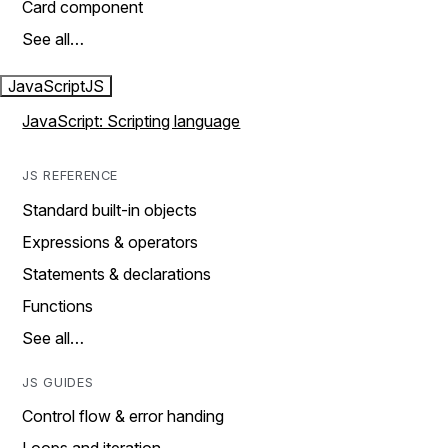
Card component
See all…
JavaScript
JS
JavaScript: Scripting language
JS REFERENCE
Standard built-in objects
Expressions & operators
Statements & declarations
Functions
See all…
JS GUIDES
Control flow & error handing