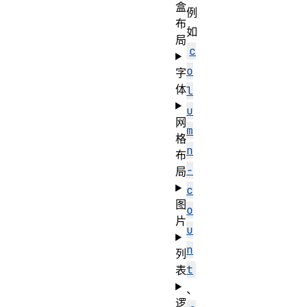
盒
例
布
如
局
c
o
字
体
l
u
网
m
格
n
布
-
局
c
图
o
片
u
n
列
t
表
、
逻