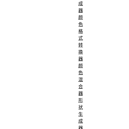
成
器
颜
色
格
式
转
换
器
颜
色
混
合
器
形
状
生
成
器