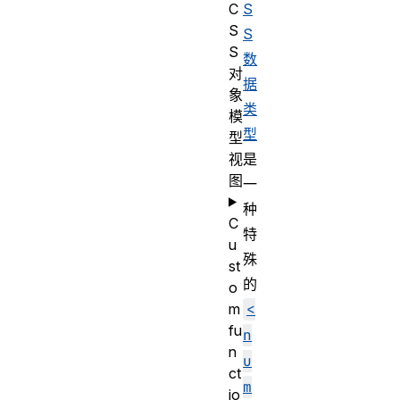
C
S
S
S
S
数
对
据
象
类
模
型
型
视
是
图
一
种
C
特
u
殊
st
的
o
m
<
fu
n
n
u
ct
m
io