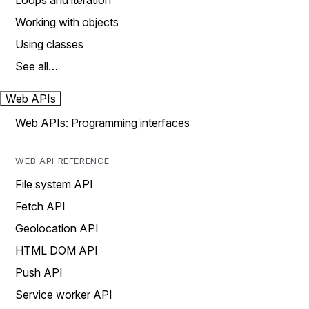
Loops and iteration
Working with objects
Using classes
See all…
Web APIs
Web APIs: Programming interfaces
WEB API REFERENCE
File system API
Fetch API
Geolocation API
HTML DOM API
Push API
Service worker API