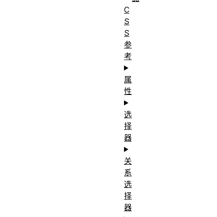
C
S
S
参
考
属
性
选
择
器
关
系
选
择
器