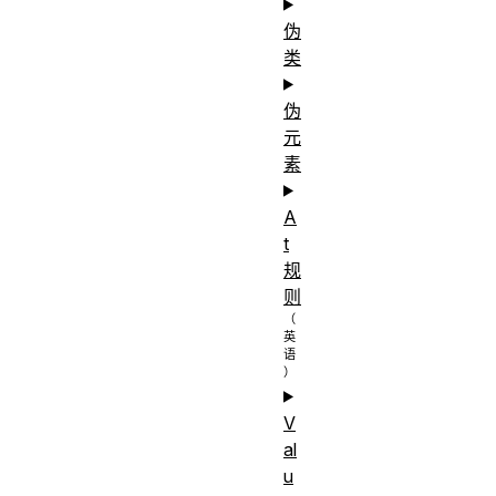
伪
类
伪
元
素
A
t
规
则
V
al
u