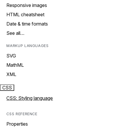
Responsive images
HTML cheatsheet
Date & time formats
See all…
MARKUP LANGUAGES
SVG
MathML
XML
CSS
CSS: Styling language
CSS REFERENCE
Properties