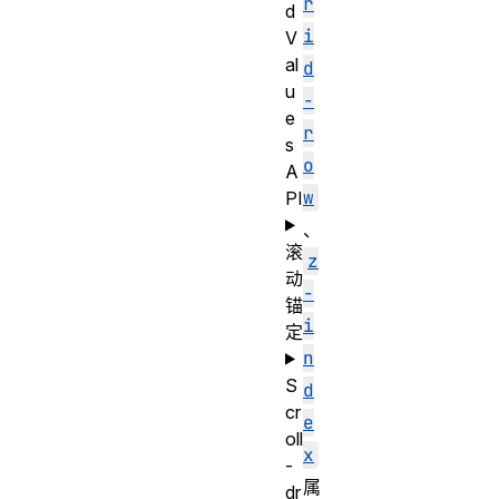
r
d
i
V
al
d
u
-
e
r
s
o
A
w
PI
、
滚
z
动
-
锚
i
定
n
S
d
cr
e
oll
x
-
属
dr