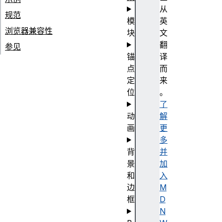
从
规范
模
英
浏览器兼容性
块
文
翻
参见
锚
译
点
而
定
来
位
。
了
动
解
画
更
多
背
并
景
加
和
入
边
M
框
D
N