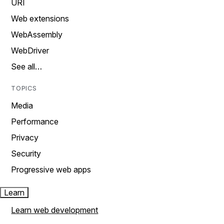
URI
Web extensions
WebAssembly
WebDriver
See all…
TOPICS
Media
Performance
Privacy
Security
Progressive web apps
Learn
Learn web development