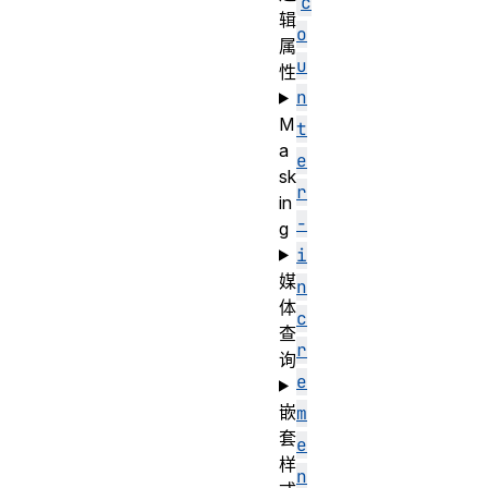
c
辑
o
属
u
性
n
M
t
a
e
sk
r
in
-
g
i
媒
n
体
c
查
r
询
e
嵌
m
套
e
样
n