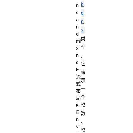
b
n
s
e
a
r
n
>
d
类
mi
型
xi
n
，
s
它
表
流
示
式
一
布
个
局
整
E
数
n
。
vi
整