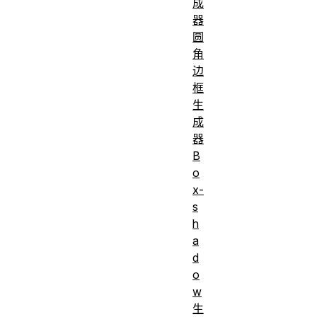
成
器
圆
角
边
框
生
成
器
B
o
x-
s
h
a
d
o
w
生