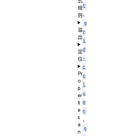
式
t
规
、
则
g
溢
r
出
i
d
定
-
位
c
Pr
o
o
l
p
u
er
m
ti
e
n
s
、
a
g
n