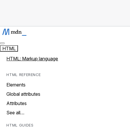
HTML
HTML: Markup language
HTML REFERENCE
Elements
Global attributes
Attributes
See all…
HTML GUIDES