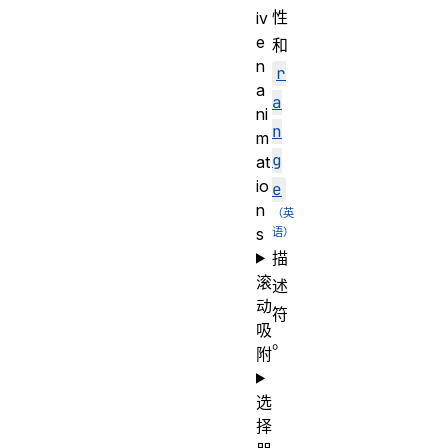
性
iv
e
和
n
r
a
a
ni
n
m
g
at
io
e
n
s
描
滚
述
动
符
吸
。
附
选
择