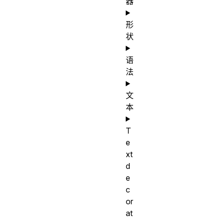
器
形
状
语
法
文
本
T
e
xt
d
e
c
or
at