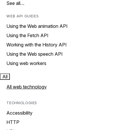
See all…
WEB API GUIDES
Using the Web animation API
Using the Fetch API
Working with the History API
Using the Web speech API
Using web workers
All
All web technology
TECHNOLOGIES
Accessibility
HTTP