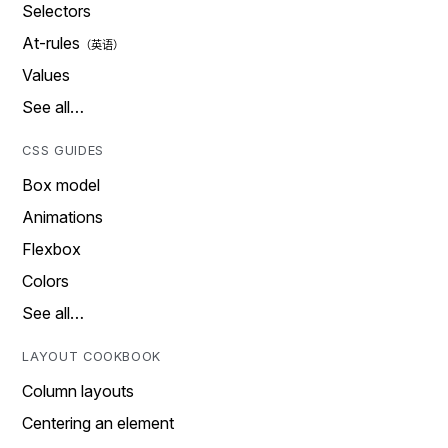
Selectors
At-rules
Values
See all…
CSS GUIDES
Box model
Animations
Flexbox
Colors
See all…
LAYOUT COOKBOOK
Column layouts
Centering an element