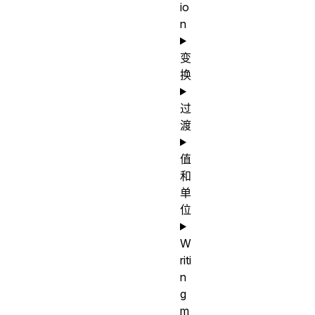
io
n
变
换
过
渡
值
和
单
位
W
riti
n
g
m