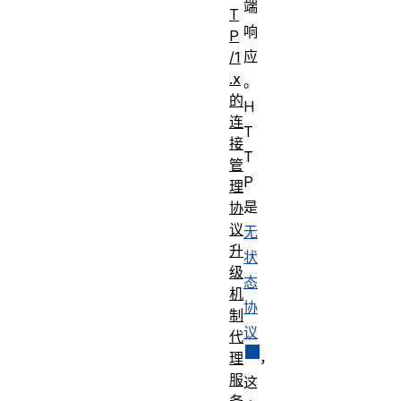
端
T
响
P
应
/1
.x
。
的
H
连
T
接
T
管
P
理
是
协
议
无
升
状
级
态
机
协
制
议
代
，
理
服
这
务