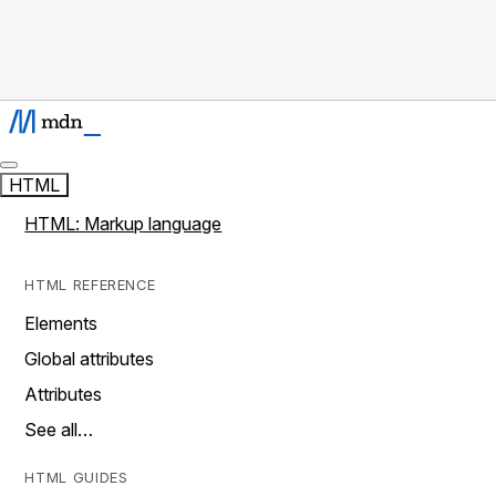
HTML
HTML: Markup language
HTML REFERENCE
Elements
Global attributes
Attributes
See all…
HTML GUIDES