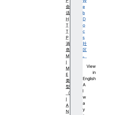
P
W
会
e
话
b
H
D
T
o
T
c
P
s
消
社
息
区
M
。
I
View
M
in
E
English
类
A
型
l
（
w
I
a
A
y
N