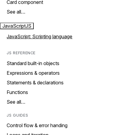
Card component
See all…
JavaScript
JS
JavaScript: Scripting language
JS REFERENCE
Standard built-in objects
Expressions & operators
Statements & declarations
Functions
See all…
JS GUIDES
Control flow & error handing