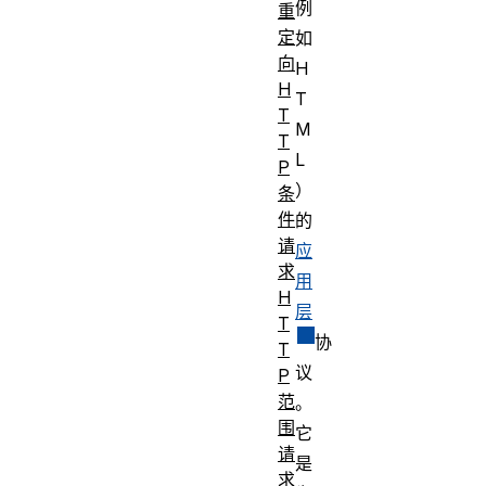
例
重
定
如
向
H
H
T
T
M
T
L
P
）
条
件
的
请
应
求
用
H
层
T
协
T
议
P
范
。
围
它
请
是
求