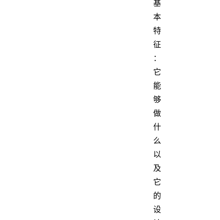
基
本
特
征
：
它
能
够
做
什
么
以
及
它
的
设