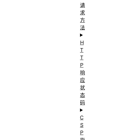
请
求
方
法
H
T
T
P
响
应
状
态
码
C
S
P
指