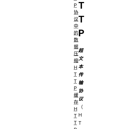
T
P
协
T
议
中
P
的
数
据
超
压
文
缩
本
H
T
传
T
输
P
协
缓
议
存
（
H
H
T
T
T