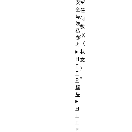
留
安
全
任
与
何
隐
数
私
据
参
（
考
状
H
态
T
）
T
。
P
标
头
H
T
T
P