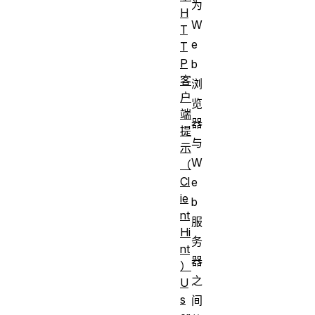
为
H
W
T
e
T
P
b
客
浏
户
览
端
器
提
与
示
W
（
Cl
e
ie
b
nt
服
Hi
务
nt
器
）
之
U
s
间