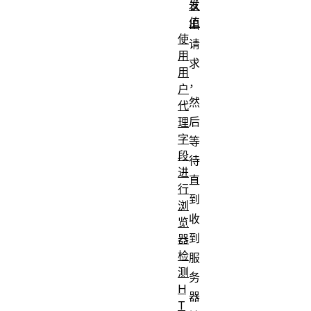
发
认
值
出
使
请
用
求
用
，
户
然
代
后
理
字
等
段
待
进
直
行
到
浏
收
览
到
器
检
服
测
务
H
器
T