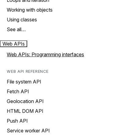
Loops and iteration
Working with objects
Using classes
See all…
Web APIs
Web APIs: Programming interfaces
WEB API REFERENCE
File system API
Fetch API
Geolocation API
HTML DOM API
Push API
Service worker API