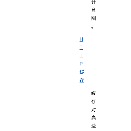
计
意
图
。
H
T
T
P
缓
存
缓
存
对
高
速