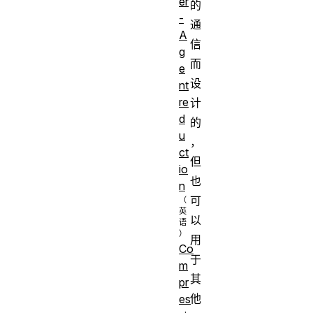
er
的
-
通
A
信
g
而
e
设
nt
re
计
d
的
u
，
ct
但
io
也
n
可
以
用
Co
于
m
其
pr
他
es