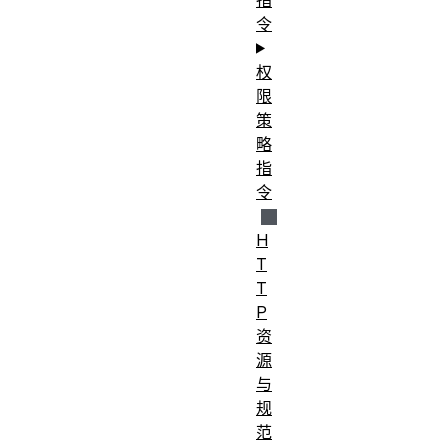
令
权
限
策
略
指
令
H
T
T
P
资
源
与
规
范