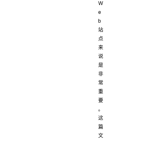
W
e
b
站
点
来
说
是
非
常
重
要
。
这
篇
文