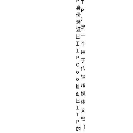
P
T
身
P
份
）
验
是
证
一
H
T
个
T
用
P
于
C
传
o
输
o
超
ki
e
媒
H
体
T
文
T
档
P
（
的