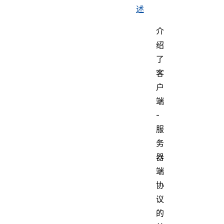
述
介
绍
了
客
户
端
-
服
务
器
端
协
议
的