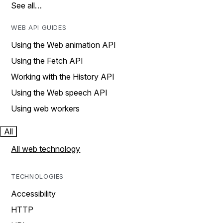
See all…
WEB API GUIDES
Using the Web animation API
Using the Fetch API
Working with the History API
Using the Web speech API
Using web workers
All
All web technology
TECHNOLOGIES
Accessibility
HTTP