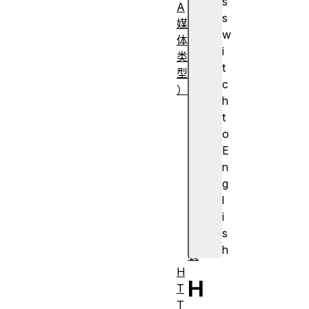
s
A
s
媒
w
体
i
类
t
型
c
）
h
常
t
见
o
M
E
I
n
M
g
E
l
类
i
型
s
列
h
表
H
H
T
T