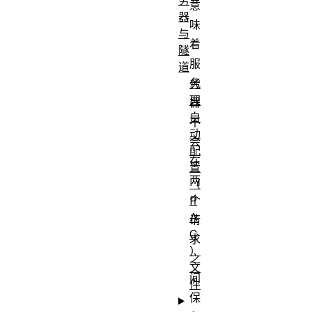
意
器
味
与
着
隧
服
道
务
代
理
器
自
不
动
会
配
在
置
两
（
个
P
A
请
C
求
）
之
文
间
件
保