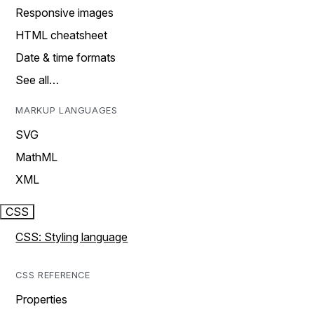
Responsive images
HTML cheatsheet
Date & time formats
See all…
MARKUP LANGUAGES
SVG
MathML
XML
CSS
CSS: Styling language
CSS REFERENCE
Properties