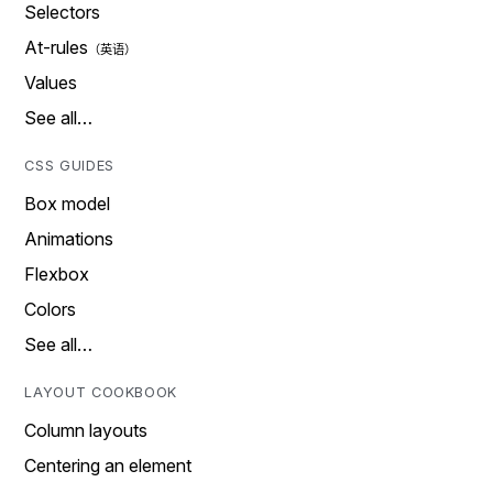
Selectors
At-rules
Values
See all…
CSS GUIDES
Box model
Animations
Flexbox
Colors
See all…
LAYOUT COOKBOOK
Column layouts
Centering an element