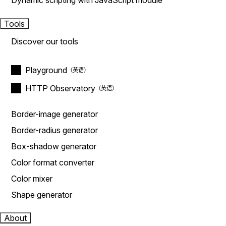
Dynamic scripting with JavaScript module
Tools
Discover our tools
Playground
HTTP Observatory
Border-image generator
Border-radius generator
Box-shadow generator
Color format converter
Color mixer
Shape generator
About