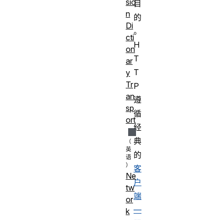
sio
目
n
的
Di
。
cti
H
on
T
ar
T
y
Tr
P
an
遵
sp
循
ort
经
典
的
客
Ne
户
tw
端
or
—
k