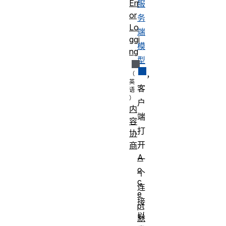
Err
服
or
务
Lo
端
ggi
模
ng
型
，
客
户
内
端
容
打
协
开
商
A
一
c
个
c
连
e
接
pt
以
默