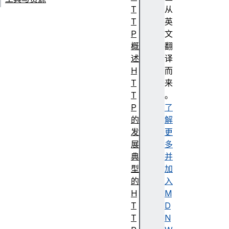
T
从
T
英
P
文
概
翻
述
译
H
而
T
来
T
。
P
了
的
解
发
更
展
多
典
并
型
加
的
入
H
M
T
D
T
N