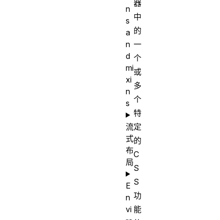
器
n
中
s
的
a
n
一
d
个
mi
或
xi
多
n
个
s
特
流
定
式
的
布
C
局
S
S
E
功
n
vi
能