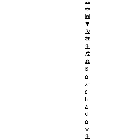
成
器
圆
角
边
框
生
成
器
B
o
x-
s
h
a
d
o
w
生