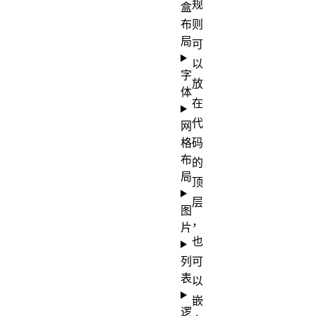
规
盒
布
则
局
可
以
字
放
体
在
代
网
格
码
布
的
局
顶
层
图
，
片
也
列
可
表
以
嵌
逻