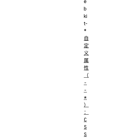
e
b
ki
t-
*
自
定
义
属
性
（
-
-
*
）
：
C
S
S