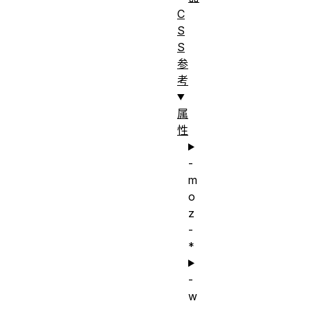
C
S
S
参
考
属
性
-
m
o
z
-
*
-
w