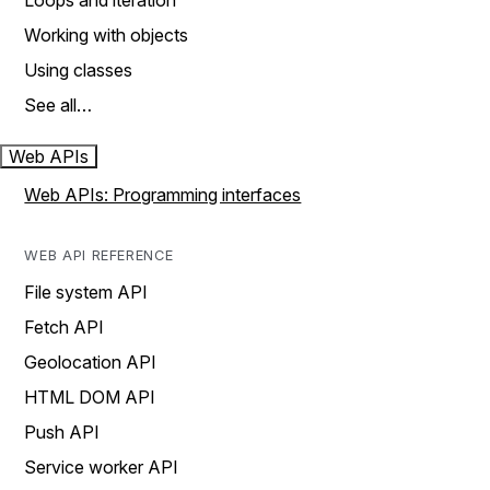
Loops and iteration
Working with objects
Using classes
See all…
Web APIs
Web APIs: Programming interfaces
WEB API REFERENCE
File system API
Fetch API
Geolocation API
HTML DOM API
Push API
Service worker API