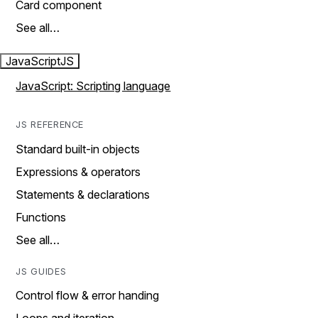
Card component
See all…
JavaScript
JS
JavaScript: Scripting language
JS REFERENCE
Standard built-in objects
Expressions & operators
Statements & declarations
Functions
See all…
JS GUIDES
Control flow & error handing