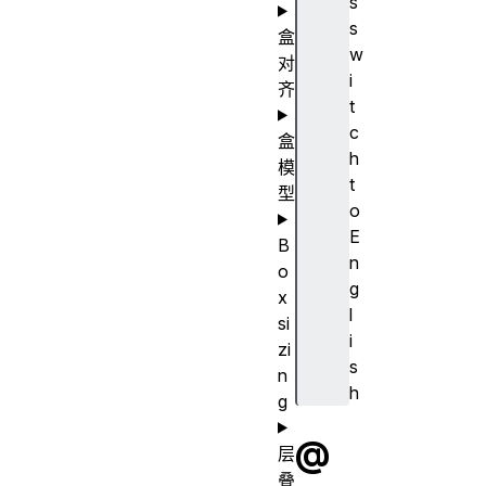
s
s
盒
w
对
i
齐
t
c
盒
h
模
t
型
o
E
B
n
o
g
x
l
si
i
zi
s
n
h
g
@
层
叠