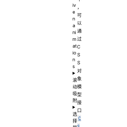
iv
，
e
可
n
以
a
通
ni
过
m
at
C
io
S
n
S
s
对
象
滚
模
动
吸
型
附
接
口
选
C
择
S