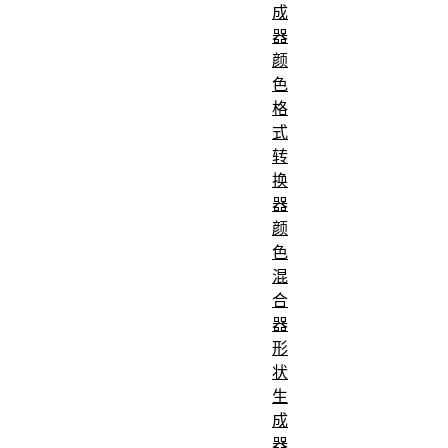
成
器
颜
色
格
式
转
换
器
颜
色
混
合
器
形
状
生
成
器