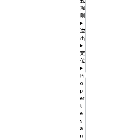
式
(display: 
规
grid) {

则
  div {

溢
出
display: 
grid;

定
  }

位
Pr
o
css
p
@supports 
er
ti
not 
e
(display: 
s
grid) {

a
  div {

n