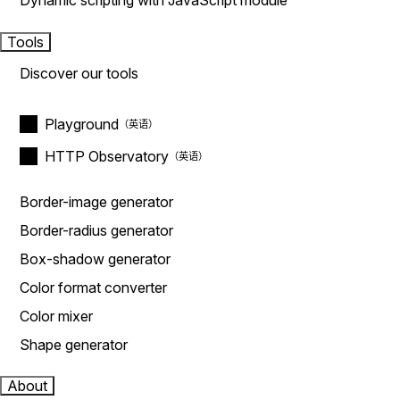
Dynamic scripting with JavaScript module
Tools
Discover our tools
Playground
HTTP Observatory
Border-image generator
Border-radius generator
Box-shadow generator
Color format converter
Color mixer
Shape generator
About