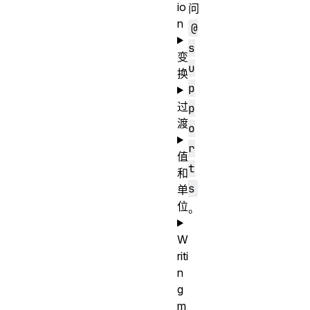
io
问
n
@
s
变
u
换
p
过
p
渡
o
r
值
t
和
s
单
位
。
W
riti
n
g
m