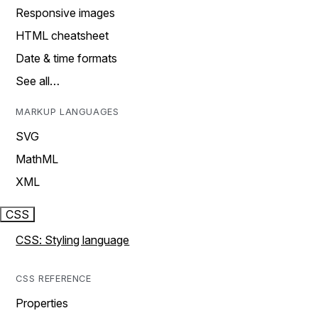
Responsive images
HTML cheatsheet
Date & time formats
See all…
MARKUP LANGUAGES
SVG
MathML
XML
CSS
CSS: Styling language
CSS REFERENCE
Properties