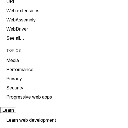
URI
Web extensions
WebAssembly
WebDriver
See all…
TOPICS
Media
Performance
Privacy
Security
Progressive web apps
Learn
Learn web development