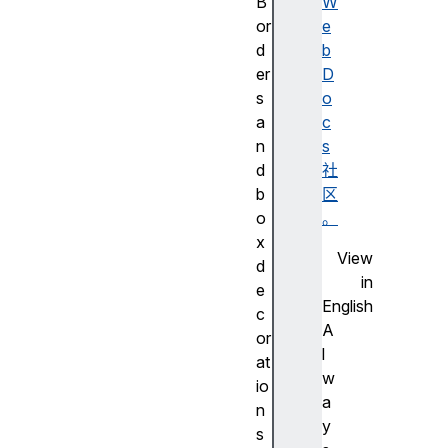
B
W
or
e
d
b
er
D
s
o
a
c
n
s
d
社
b
区
o
。
x
View
d
in
e
English
c
A
or
l
at
w
io
a
n
y
s