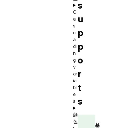
s
C
u
a
s
p
c
a
p
di
n
o
g
v
r
ar
ia
t
bl
e
s
s
颜
色
基