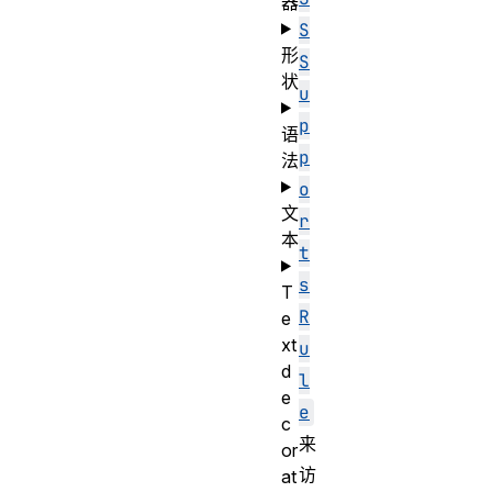
器
S
形
S
状
u
p
语
p
法
o
文
r
本
t
s
T
R
e
xt
u
d
l
e
e
c
来
or
访
at