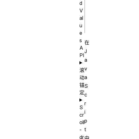
    float: 
d
right;

V
al
  }

u
e
s
在
A
J
PI
a
v
滚
a
动
锚
S
定
c
r
S
i
cr
p
oll
t
-
dr
中