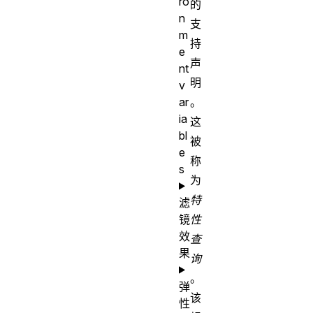
ro
的
n
支
m
持
e
声
nt
明
v
ar
。
ia
这
bl
被
e
称
s
为
特
滤
镜
性
效
查
果
询
。
弹
该
性