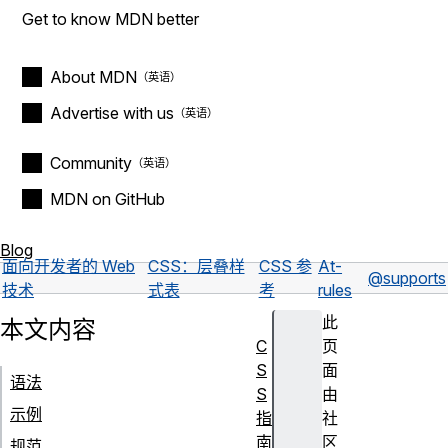
Get to know MDN better
About MDN
Advertise with us
Community
MDN on GitHub
Blog
面向开发者的 Web
CSS：层叠样
CSS 参
At-
@supports
技术
式表
考
rules
此
本文内容
C
页
S
面
语法
S
由
示例
指
社
南
区
规范