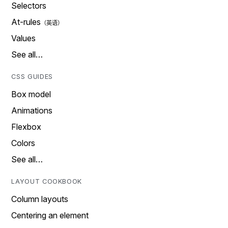
Selectors
At-rules
Values
See all…
CSS GUIDES
Box model
Animations
Flexbox
Colors
See all…
LAYOUT COOKBOOK
Column layouts
Centering an element