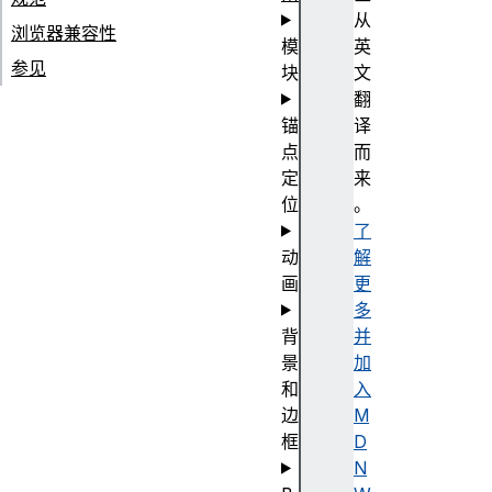
从
浏览器兼容性
模
英
参见
块
文
翻
锚
译
点
而
定
来
位
。
了
动
解
画
更
多
背
并
景
加
和
入
边
M
框
D
N