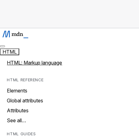
HTML
HTML: Markup language
HTML REFERENCE
Elements
Global attributes
Attributes
See all…
HTML GUIDES