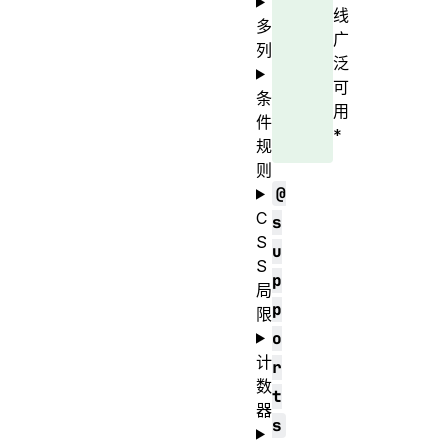
线
多
广
列
泛
可
条
用
件
*
规
则
@
C
s
S
u
S
p
局
p
限
o
计
r
数
t
器
s