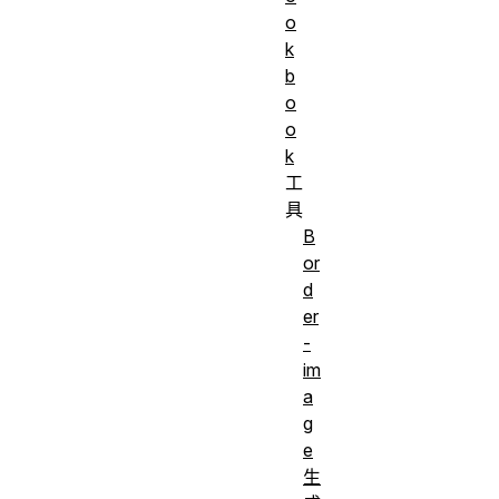
o
k
b
o
o
k
工
具
B
or
d
er
-
im
a
g
e
生