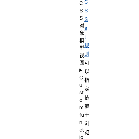
C
C
S
S
S
S
对
a
象
t
模
规
型
则
视
图
可
以
C
指
u
定
st
依
o
赖
m
fu
于
n
浏
ct
览
io