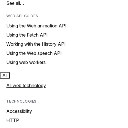
See all…
WEB API GUIDES
Using the Web animation API
Using the Fetch API
Working with the History API
Using the Web speech API
Using web workers
All
All web technology
TECHNOLOGIES
Accessibility
HTTP