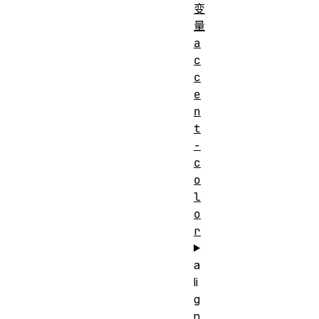
变
量
a
c
c
e
n
t
-
c
o
l
o
r
a
li
g
n