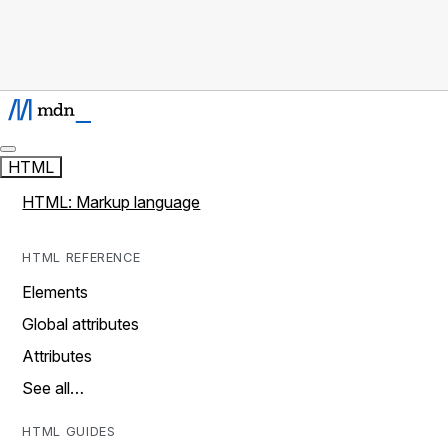
HTML
HTML: Markup language
HTML REFERENCE
Elements
Global attributes
Attributes
See all…
HTML GUIDES