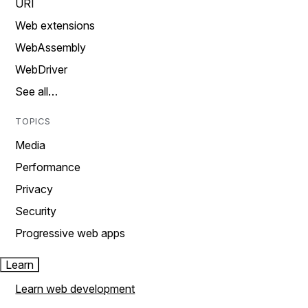
URI
Web extensions
WebAssembly
WebDriver
See all…
TOPICS
Media
Performance
Privacy
Security
Progressive web apps
Learn
Learn web development