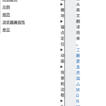
从
示例
模
英
规范
块
文
翻
浏览器兼容性
锚
译
参见
点
而
定
来
位
。
了
动
解
画
更
多
背
并
景
加
和
入
边
M
框
D
N