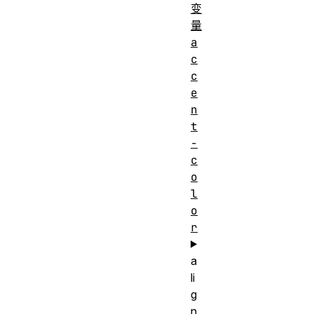
变
量
a
c
c
e
n
t
-
c
o
l
o
r
a
li
g
n