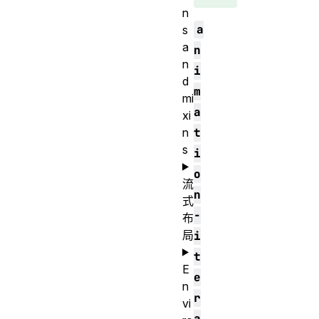
n
a
s
a
n
n
i
d
m
mi
a
xi
n
t
s
i
o
流
n
式
-
布
局
i
t
E
e
n
r
vi
a