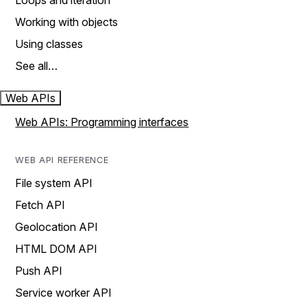
Loops and iteration
Working with objects
Using classes
See all…
Web APIs
Web APIs: Programming interfaces
WEB API REFERENCE
File system API
Fetch API
Geolocation API
HTML DOM API
Push API
Service worker API