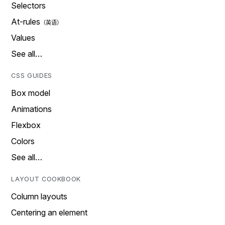
Selectors
At-rules
Values
See all…
CSS GUIDES
Box model
Animations
Flexbox
Colors
See all…
LAYOUT COOKBOOK
Column layouts
Centering an element