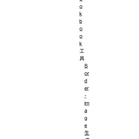
o
k
b
o
o
k
工
具
B
or
d
er
-
im
a
g
e
生