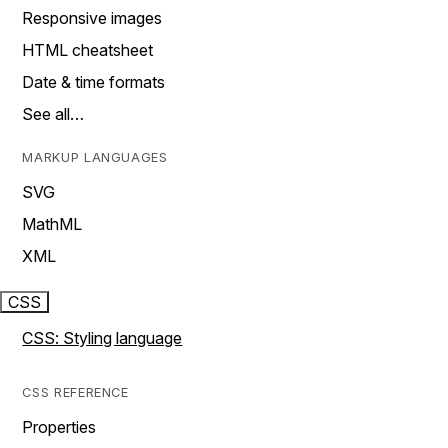
Responsive images
HTML cheatsheet
Date & time formats
See all…
MARKUP LANGUAGES
SVG
MathML
XML
CSS
CSS: Styling language
CSS REFERENCE
Properties