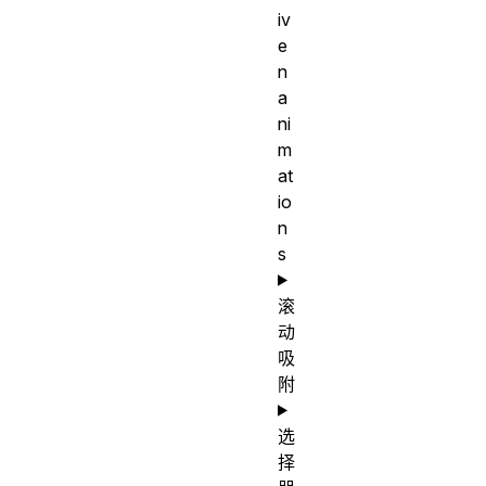
iv
e
n
a
ni
m
at
io
n
s
滚
动
吸
附
选
择