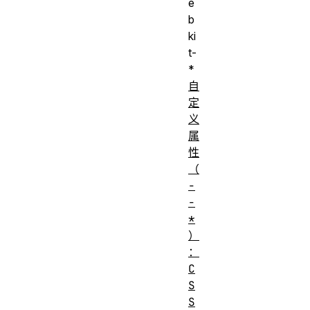
e
b
ki
t-
*
自
定
义
属
性
（
-
-
*
）
：
C
S
S