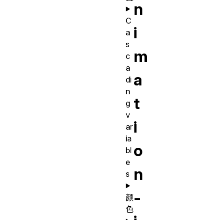
n
C
i
a
s
m
c
a
a
di
n
t
g
v
i
ar
ia
o
bl
e
n
s
-
颜
色