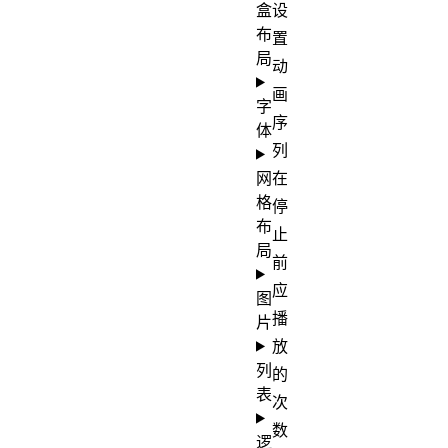
盒
设
布
置
局
动
画
字
序
体
列
网
在
格
停
布
止
局
前
应
图
播
片
放
列
的
表
次
数
逻