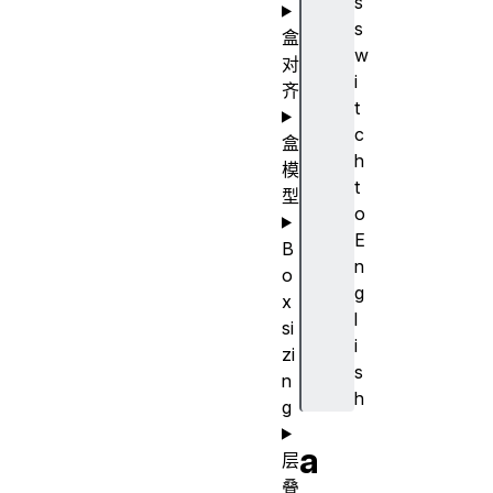
s
s
盒
w
对
i
齐
t
c
盒
h
模
t
型
o
E
B
n
o
g
x
l
si
i
zi
s
n
h
g
a
层
叠