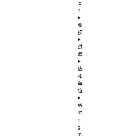
io
n
变
换
过
渡
值
和
单
位
W
riti
n
g
m