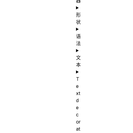
器
形
状
语
法
文
本
T
e
xt
d
e
c
or
at