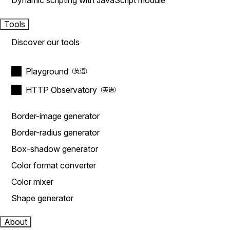
Dynamic scripting with JavaScript module
Tools
Discover our tools
Playground
HTTP Observatory
Border-image generator
Border-radius generator
Box-shadow generator
Color format converter
Color mixer
Shape generator
About