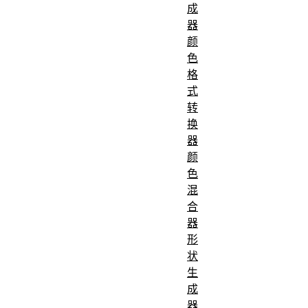
成
器
颜
色
格
式
转
换
器
颜
色
混
合
器
形
状
生
成
器