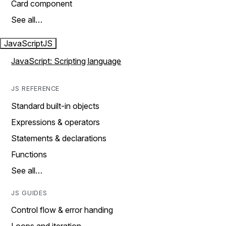
Card component
See all…
JavaScript
JS
JavaScript: Scripting language
JS REFERENCE
Standard built-in objects
Expressions & operators
Statements & declarations
Functions
See all…
JS GUIDES
Control flow & error handing