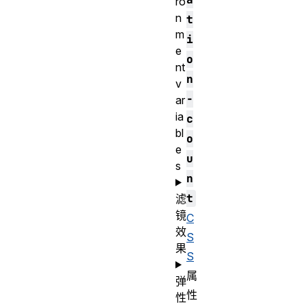
ro
n
t
m
i
e
o
nt
n
v
-
ar
ia
c
bl
o
e
u
s
n
t
滤
镜
C
效
S
果
S
属
弹
性
性