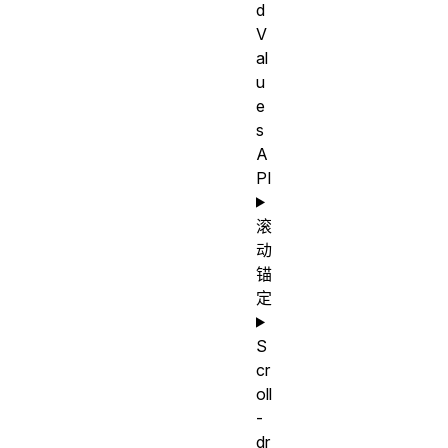
d
V
al
u
e
s
A
PI
滚
动
锚
定
S
cr
oll
-
dr