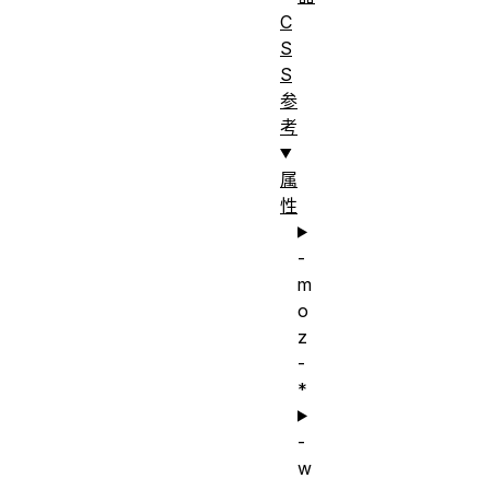
C
S
S
参
考
属
性
-
m
o
z
-
*
-
w