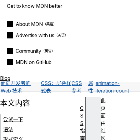
Get to know MDN better
About MDN
Advertise with us
Community
MDN on GitHub
Blog
面向开发者的
CSS：层叠样
CSS
属
animation-
Web 技术
式表
参考
性
iteration-count
此
本文内容
C
页
S
面
尝试一下
S
由
语法
指
社
南
区
形式定义