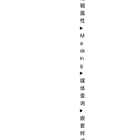
辑
属
性
M
a
sk
in
g
媒
体
查
询
嵌
套
样