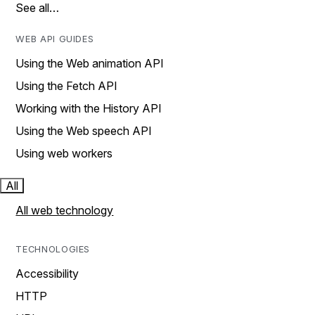
See all…
WEB API GUIDES
Using the Web animation API
Using the Fetch API
Working with the History API
Using the Web speech API
Using web workers
All
All web technology
TECHNOLOGIES
Accessibility
HTTP