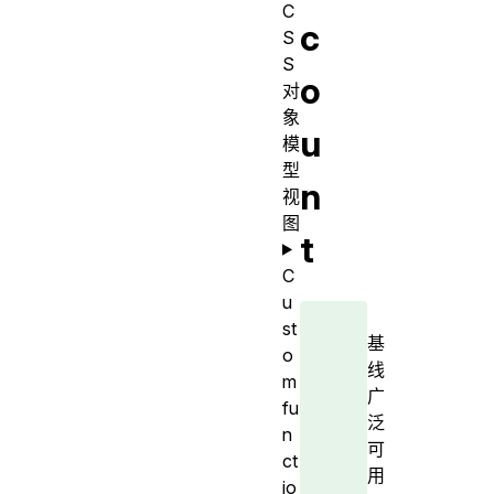
C
c
S
S
o
对
象
u
模
型
n
视
图
t
C
u
st
基
o
线
m
广
fu
泛
n
可
ct
用
io