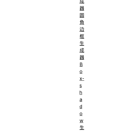
成
器
圆
角
边
框
生
成
器
B
o
x-
s
h
a
d
o
w
生