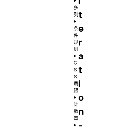
i
多
t
列
e
条
件
r
规
则
a
C
t
S
S
i
局
限
o
计
n
数
器
-