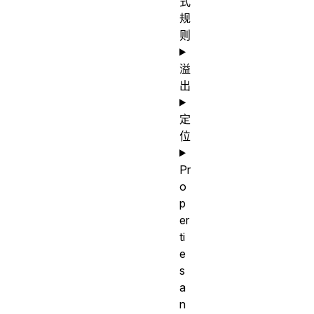
式
规
则
溢
出
定
位
Pr
o
p
er
ti
e
s
a
n