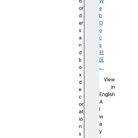
B
W
or
e
d
b
er
D
s
o
a
c
n
s
d
社
b
区
o
。
x
View
d
in
e
English
c
A
or
l
at
w
io
a
n
y
s