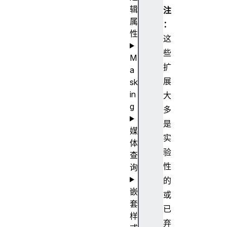
辑
注
属
：
性
这
些
M
扩
a
展
sk
in
大
g
多
是
媒
实
体
验
查
性
询
的
嵌
或
套
已
样
弃