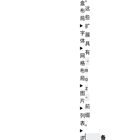
盒
这
布
些
局
扩
字
展
体
具
有
网
-
格
m
布
局
o
z
图
-
片
前
缀
列
表
。
备
逻