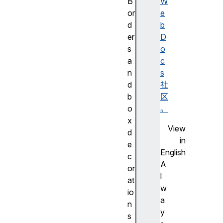
B
W
or
e
d
b
er
D
s
o
a
c
n
s
d
社
b
区
o
。
x
View
d
in
e
English
c
A
or
l
at
w
io
a
n
y
s