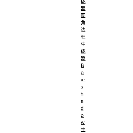
成
器
圆
角
边
框
生
成
器
B
o
x-
s
h
a
d
o
w
生