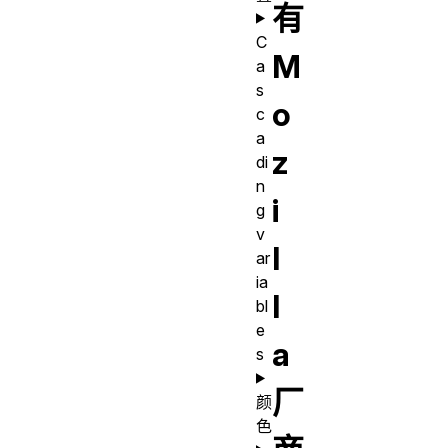
有
C
M
a
s
o
c
a
z
di
n
i
g
v
l
ar
ia
l
bl
e
a
s
厂
颜
色