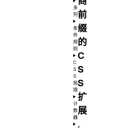
商
多
前
列
缀
条
件
的
规
则
C
C
S
S
S
S
局
限
扩
计
展
数
器
F