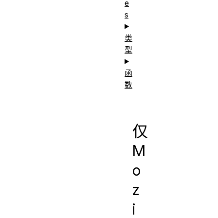
e
s
类
型
函
数
仅
M
o
z
i