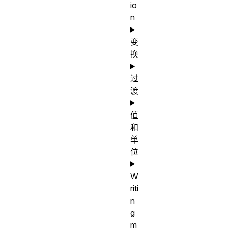
io
n
变
换
过
渡
值
和
单
位
W
riti
n
g
m