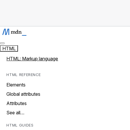
HTML
HTML: Markup language
HTML REFERENCE
Elements
Global attributes
Attributes
See all…
HTML GUIDES