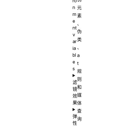
ro
n
元
m
素
e
、
nt
伪
v
类
ar
、
ia
bl
a
e
t
s
规
则
滤
和
镜
媒
效
果
体
查
弹
询
性
。