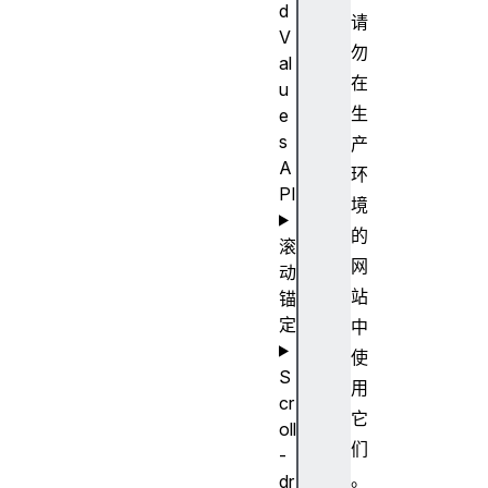
d
请
V
勿
al
在
u
生
e
s
产
A
环
PI
境
的
滚
网
动
站
锚
定
中
使
S
用
cr
它
oll
们
-
。
dr