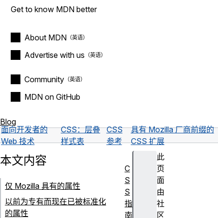
Get to know MDN better
About MDN
Advertise with us
Community
MDN on GitHub
Blog
面向开发者的
CSS：层叠
CSS
具有 Mozilla 厂商前缀的
Web 技术
样式表
参考
CSS 扩展
此
本文内容
C
页
S
面
仅 Mozilla 具有的属性
S
由
以前为专有而现在已被标准化
指
社
的属性
南
区