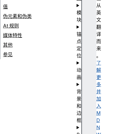
从
值
模
英
伪元素和伪类
块
文
At 规则
翻
锚
译
媒体特性
点
而
其他
定
来
参见
位
。
了
动
解
画
更
多
背
并
景
加
和
入
边
M
框
D
N