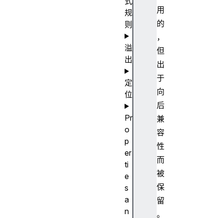
式
用
规
的
则
，
溢
但
出
出
于
定
向
位
后
Pr
兼
o
容
p
性
er
而
ti
被
e
保
s
a
留
n
。