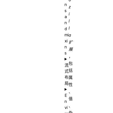
n
z
s
i
a
l
n
l
d
mi
a
xi
扩
n
展
s
，
包
流
括
式
布
属
局
性
、
E
值
n
、
vi
伪