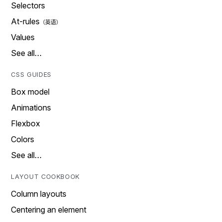
Selectors
At-rules
Values
See all…
CSS GUIDES
Box model
Animations
Flexbox
Colors
See all…
LAYOUT COOKBOOK
Column layouts
Centering an element