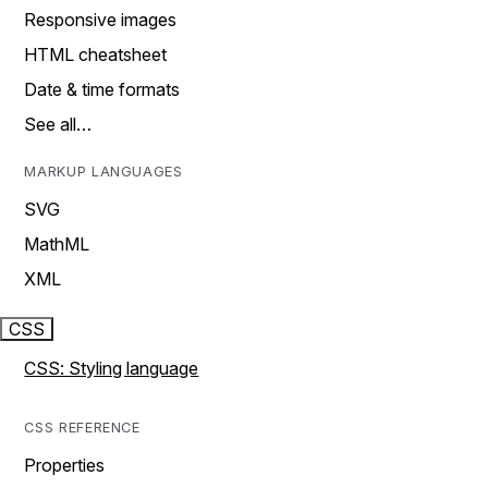
Responsive images
HTML cheatsheet
Date & time formats
See all…
MARKUP LANGUAGES
SVG
MathML
XML
CSS
CSS: Styling language
CSS REFERENCE
Properties