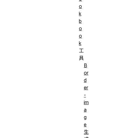
o
k
b
o
o
k
工
具
B
or
d
er
-
im
a
g
e
生