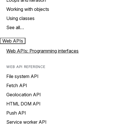
Loops and iteration
Working with objects
Using classes
See all…
Web APIs
Web APIs: Programming interfaces
WEB API REFERENCE
File system API
Fetch API
Geolocation API
HTML DOM API
Push API
Service worker API