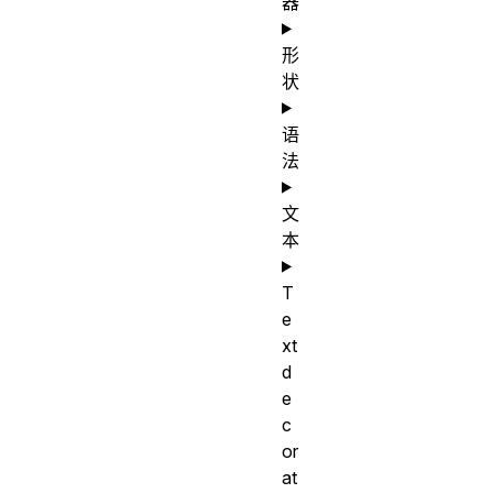
器
形
状
语
法
文
本
T
e
xt
d
e
c
or
at