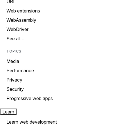
URI
Web extensions
WebAssembly
WebDriver
See all…
TOPICS
Media
Performance
Privacy
Security
Progressive web apps
Learn
Learn web development