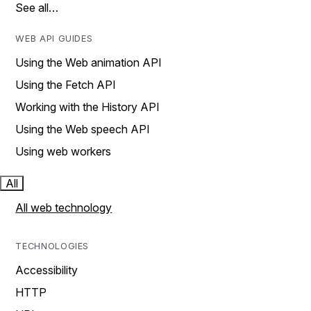
See all…
WEB API GUIDES
Using the Web animation API
Using the Fetch API
Working with the History API
Using the Web speech API
Using web workers
All
All web technology
TECHNOLOGIES
Accessibility
HTTP