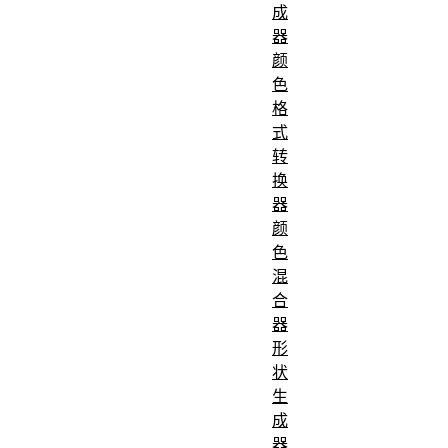
成
器
颜
色
格
式
转
换
器
颜
色
混
合
器
形
状
生
成
器