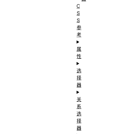
C
S
S
参
考
属
性
选
择
器
关
系
选
择
器