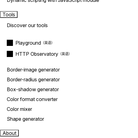
Dynamic scripting with JavaScript module
Tools
Discover our tools
Playground
HTTP Observatory
Border-image generator
Border-radius generator
Box-shadow generator
Color format converter
Color mixer
Shape generator
About