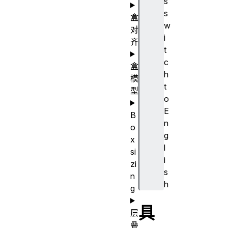
s
s
盒
w
对
i
齐
t
c
盒
h
模
t
型
o
E
B
n
o
g
x
l
si
i
zi
s
n
h
g
具
层
叠