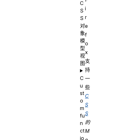
C
i
S
r
S
对
e
象
f
模
o
型
x
视
支
图
持
C
一
u
些
st
C
o
S
m
S
fu
的
n
ct
M
io
o