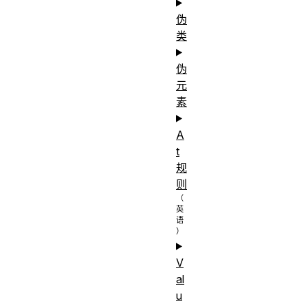
伪
类
伪
元
素
A
t
规
则
V
al
u