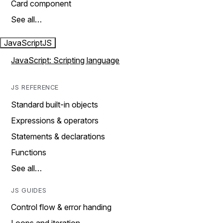
Card component
See all…
JavaScript
JS
JavaScript: Scripting language
JS REFERENCE
Standard built-in objects
Expressions & operators
Statements & declarations
Functions
See all…
JS GUIDES
Control flow & error handing