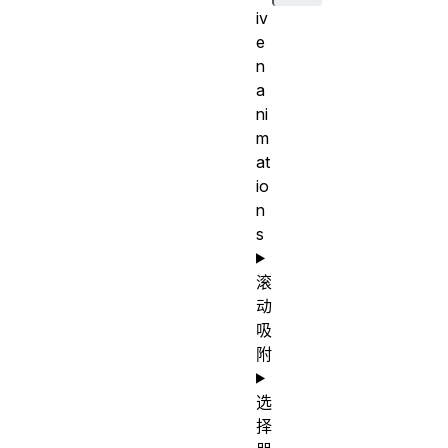
iv
e
n
a
ni
m
at
io
n
s
滚
动
吸
附
选
择