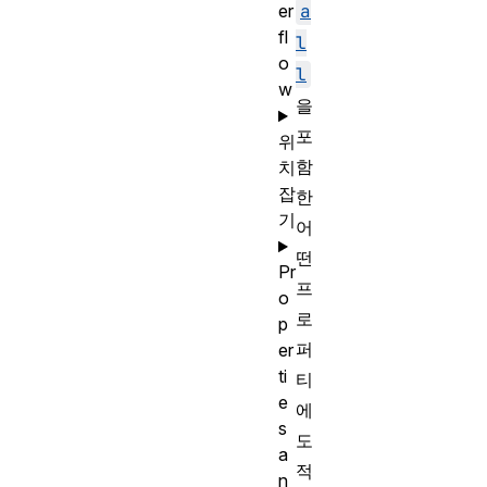
a
er
fl
l
o
l
w
을
포
위
함
치
잡
한
기
어
떤
Pr
프
o
로
p
퍼
er
ti
티
e
에
s
도
a
적
n