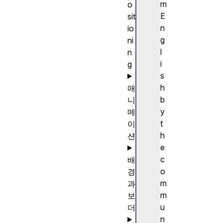
m
o
E
sit
n
io
g
ni
l
n
i
g
s
h
애
b
니
y
메
t
이
h
션
e
c
배
o
경
m
과
m
보
u
더
n