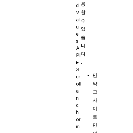
용
d
할
V
al
수
u
있
e
습
s
니
A
다
PI
.
S
만
cr
약
oll
a
그
n
사
c
이
h
트
or
만
in