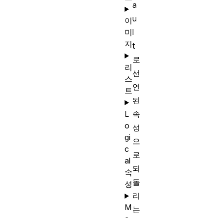
a
u
이
l
미
지
t
로
리
선
스
언
트
된
속
L
o
성
gi
으
c
로
al
되
속
돌
성
리
M
는