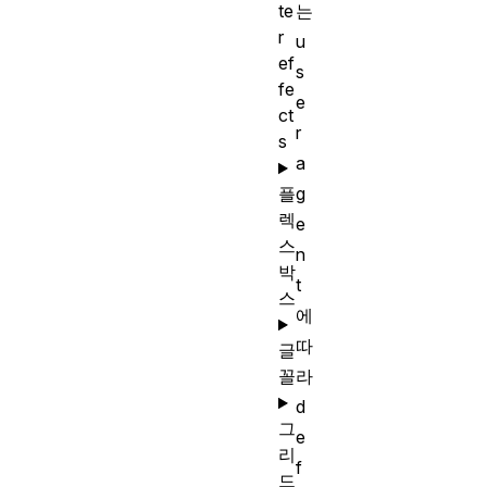
는
te
r
u
ef
s
fe
e
ct
r
s
a
g
플
렉
e
스
n
박
t
스
에
따
글
라
꼴
d
그
e
리
f
드