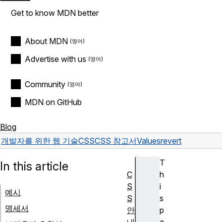
Get to know MDN better
About MDN
Advertise with us
Community
MDN on GitHub
Blog
개발자를 위한 웹 기술
CSS
CSS 참고서
Values
revert
T
In this article
C
h
S
i
예시
S
s
명세서
안
p