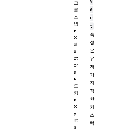
v
크
e
롤
스
r
냅
t
속
S
성
el
은
e
ct
유
or
저
s
가
지
도
정
형
한
S
커
y
스
nt
텀
a