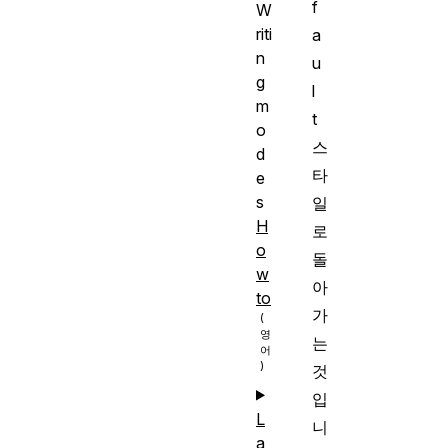
f
W
riti
a
n
u
g
l
m
t
o
스
d
타
e
s
일
H
로
o
돌
w
아
to
가
는
것
입
L
니
a