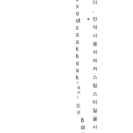
다
y
.
o
만
ut
c
약
o
사
o
용
k
자
b
의
o
커
o
k
스
텀
스
타
도
일
구
을
B
사
or