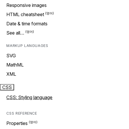
Responsive images
HTML cheatsheet
Date & time formats
See all…
MARKUP LANGUAGES
SVG
MathML
XML
CSS
CSS: Styling language
CSS REFERENCE
Properties