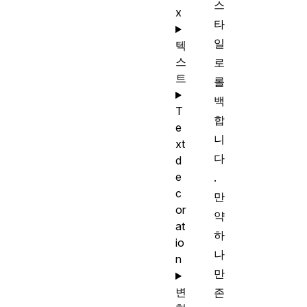
스
x
타
일
텍
스
로
트
롤
백
T
합
e
니
xt
다
d
e
.
c
만
or
약
at
하
io
나
n
만
변
존