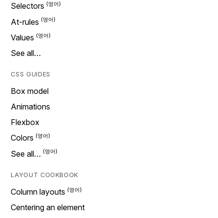
Selectors
At-rules
Values
See all…
CSS GUIDES
Box model
Animations
Flexbox
Colors
See all…
LAYOUT COOKBOOK
Column layouts
Centering an element