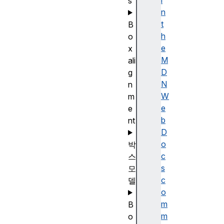
i
s
n
t
B
h
o
e
x
M
ali
D
g
N
n
W
m
e
e
b
nt
D
o
박
c
스
s
모
c
델
o
m
B
m
o