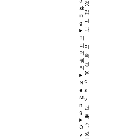
a
것
sk
입
in
니
g
다
.
미
디
이
어
속
쿼
성
리
은
c
N
s
e
sti
s
n
단
g
축
속
O
성
v