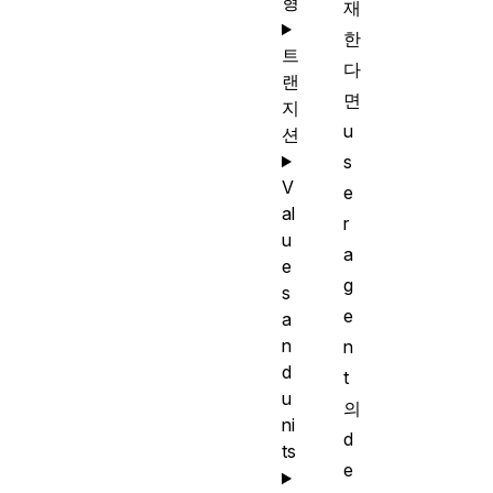
형
재
한
트
다
랜
면
지
u
션
s
V
e
al
r
u
a
e
g
s
e
a
n
n
d
t
u
의
ni
d
ts
e