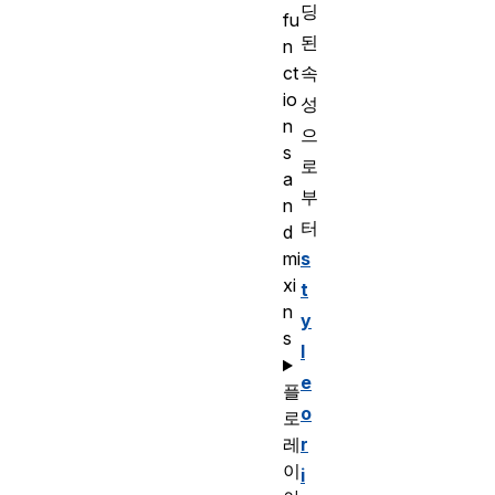
딩
fu
된
n
속
ct
io
성
n
으
s
로
a
부
n
터
d
s
mi
xi
t
n
y
s
l
e
플
o
로
r
레
이
i