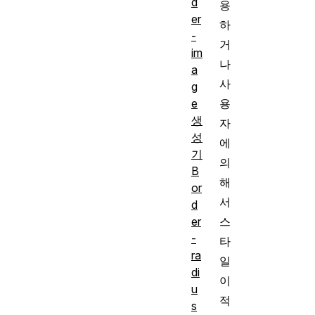
d
용
er
하
-
거
im
나
a
사
g
용
e
생
자
성
에
기
의
B
해
or
서
d
스
er
-
타
ra
일
di
이
u
적
s