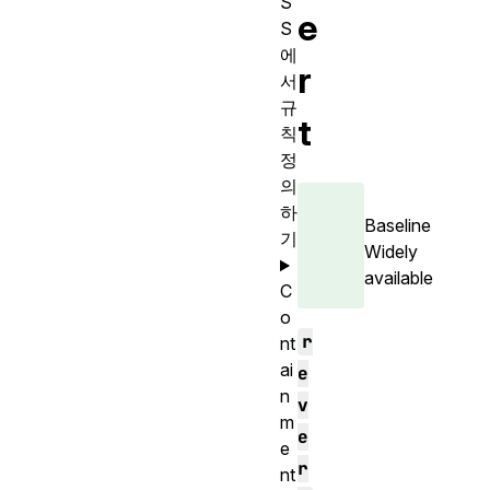
S
e
S
에
r
서
규
t
칙
정
의
하
Baseline
기
Widely
available
C
o
r
nt
ai
e
n
v
m
e
e
r
nt