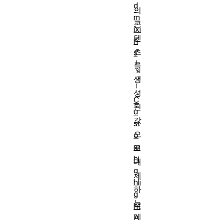
d
의
m
콘
ixi
텐
n
츠
s
를
생
성
C
된
u
값
st
으
o
m
로
hi
대
g
체
hli
하
g
는
ht
데
A