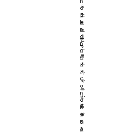
n
요
d
소
B
le
에
n
콘
di
텐
n
츠
g
를
C
추
S
S
가
C
하
o
는
n
방
d
법
iti
을
o
n
정
a
의