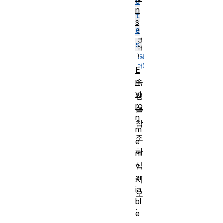
o
n
t
s
e
s
E
n
속
vi
성
ro
을
n
참
m
조
e
하
nt
v
십
ar
시
ia
오
bl
.
e