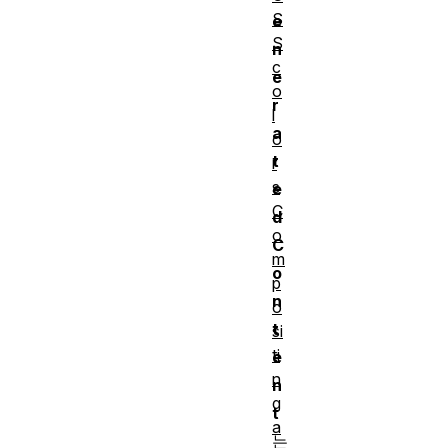
S
e
S
n
c
e
o
r
l
a
o
t
r
s
e
C
d
o
C
m
o
p
n
o
t
si
ti
e
n
n
g
t
a
는