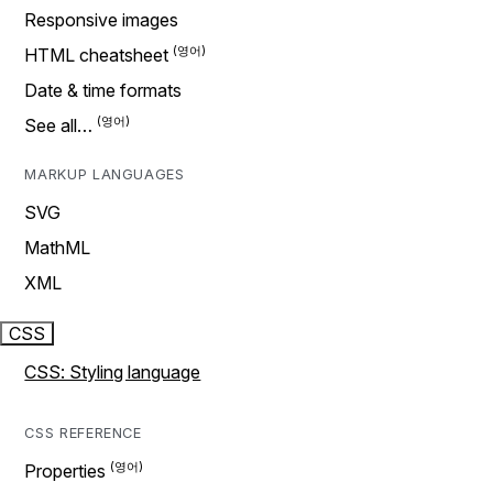
Responsive images
HTML cheatsheet
Date & time formats
See all…
MARKUP LANGUAGES
SVG
MathML
XML
CSS
CSS: Styling language
CSS REFERENCE
Properties