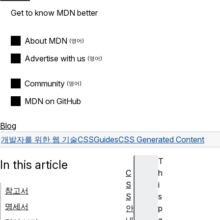
Get to know MDN better
About MDN
Advertise with us
Community
MDN on GitHub
Blog
개발자를 위한 웹 기술
CSS
Guides
CSS Generated Content
T
In this article
C
h
S
i
참고서
S
s
명세서
안
p