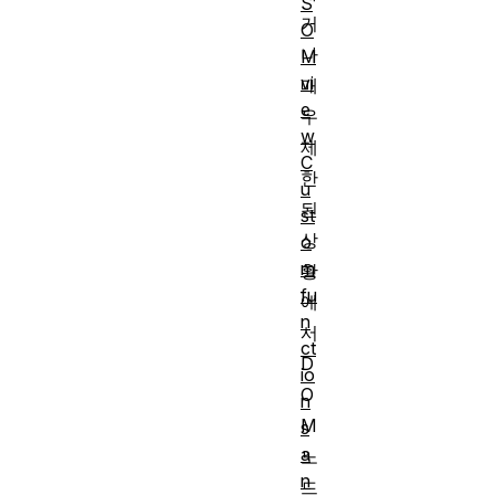
S
거
O
나
M
vi
매
e
우
w
제
C
한
u
된
st
상
o
m
황
fu
에
n
서
ct
D
io
O
n
M
s
a
노
n
드