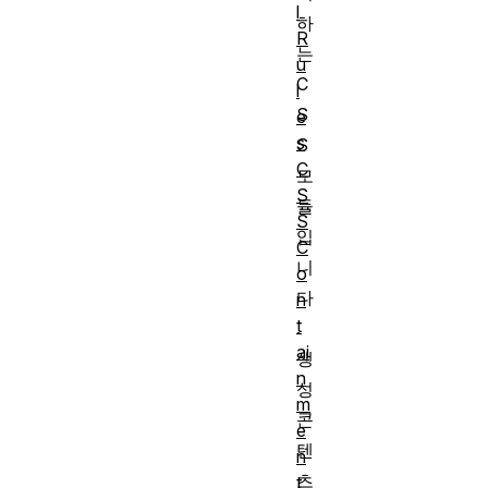
l
하
R
는
u
C
l
S
e
s
S
C
모
S
듈
S
입
C
니
o
다
n
t
.
ai
생
n
성
m
콘
e
텐
n
츠
t