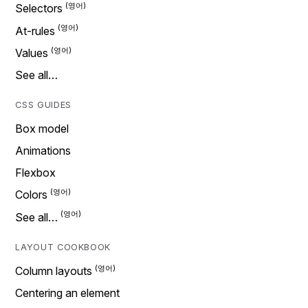
Selectors
At-rules
Values
See all…
CSS GUIDES
Box model
Animations
Flexbox
Colors
See all…
LAYOUT COOKBOOK
Column layouts
Centering an element