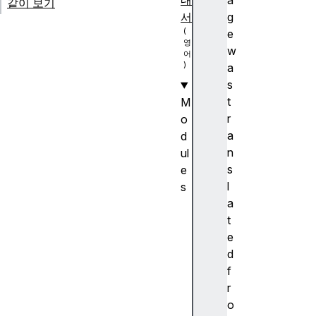
내
a
같이 보기
서
g
e
w
a
s
t
M
r
o
a
d
n
ul
s
e
l
s
a
A
t
n
e
c
d
h
f
or
r
p
o
o