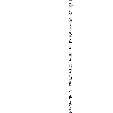
P
사
I
용
될
수
있
C
습
S
S
니
C
다
u
.
st
자
o
세
m
한
P
r
내
o
용
p
은
e
생