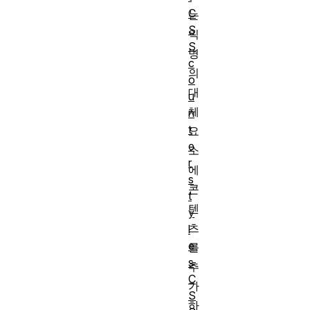
C
는
S
익
S
명
c
의
o
대
u
체
n
t
요
e
소
r
에
s
콘
t
텐
y
츠
l
e
를
s
추
C
가
S
하