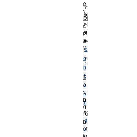
e
구
s
현
Di
정
s
보
pl
a
는
y
c
o
n
t
E
a
e
si
n
n
t
g
와
fu
q
n
ct
u
io