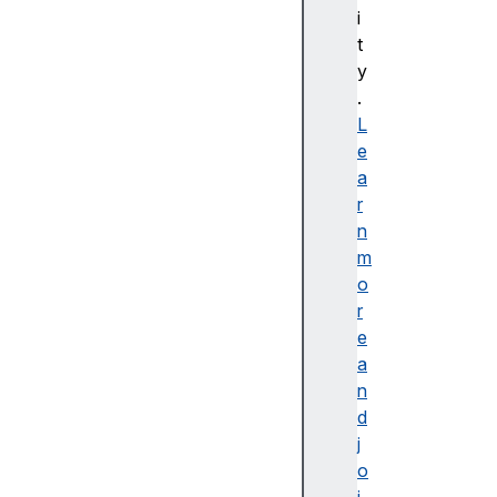
i
C
t
S
y
S
.
배
L
경
e
및
a
테
r
두
n
리
m
C
o
S
r
S
e
B
a
a
n
si
d
c
j
U
o
s