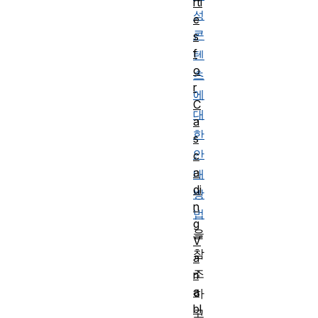
rti
성
e
콘
s
f
텐
o
츠
r
에
C
대
a
한
s
안
c
a
내
di
방
n
법
g
을
V
참
a
조
ri
a
하
bl
고