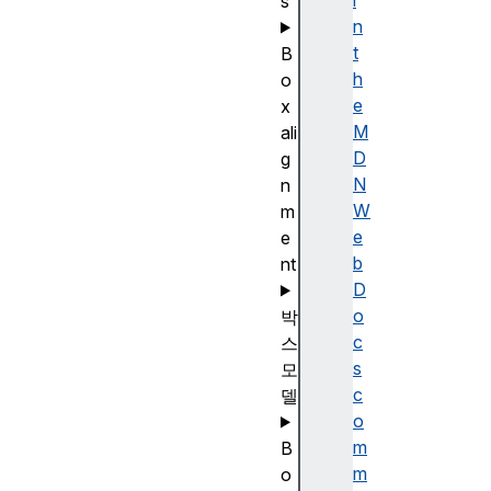
i
s
n
t
B
h
o
e
x
M
ali
D
g
N
n
W
m
e
e
b
nt
D
o
박
c
스
s
모
c
델
o
m
B
m
o