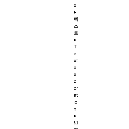
x
텍
스
트
T
e
xt
d
e
c
or
at
io
n
변