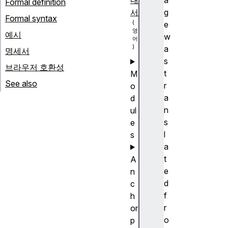
내
a
Formal definition
서
g
Formal syntax
e
예시
w
a
명세서
s
브라우저 호환성
t
M
See also
r
o
a
d
n
ul
s
e
l
s
a
t
A
e
n
d
c
f
h
r
or
o
p