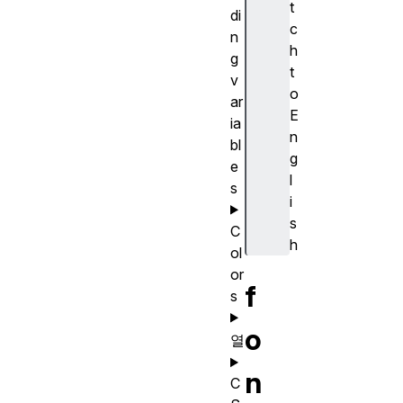
t
di
c
n
h
g
t
v
o
ar
E
ia
n
bl
g
e
l
s
i
s
C
h
ol
or
f
s
o
열
n
C