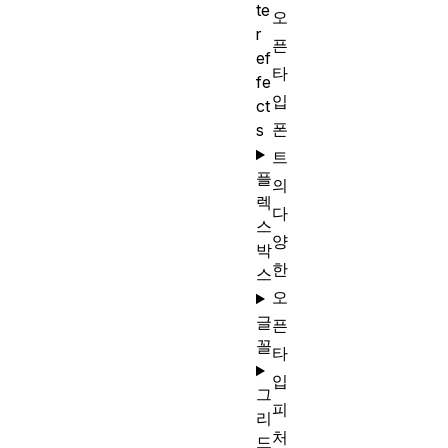
te
오
r
픈
ef
타
fe
입
ct
폰
s
트
플
의
렉
다
스
양
박
한
스
오
글
픈
꼴
타
입
그
피
리
처
드