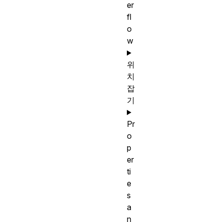
er
fl
o
w
위
치
잡
기
Pr
o
p
er
ti
e
s
a
n