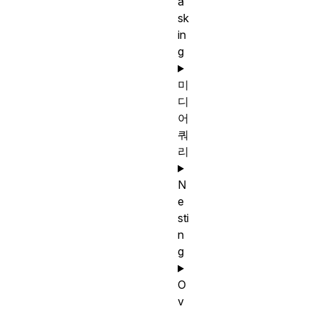
a
sk
in
g
미
디
어
쿼
리
N
e
sti
n
g
O
v