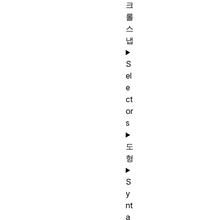
크
롤
스
냅
S
el
e
ct
or
s
도
형
S
y
nt
a