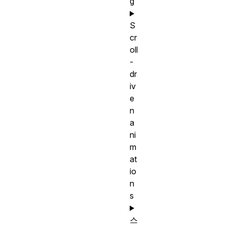
g
S
cr
oll
-
dr
iv
e
n
a
ni
m
at
io
n
s
스