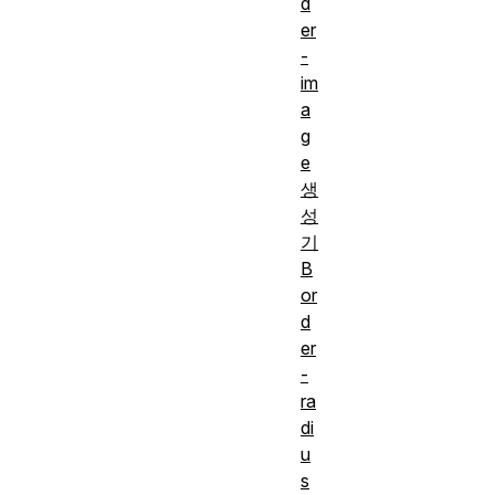
d
er
-
im
a
g
e
생
성
기
B
or
d
er
-
ra
di
u
s