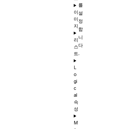
를
이
설
미
정
지
합
니
리
다
스
.
트
L
o
gi
c
al
속
성
M