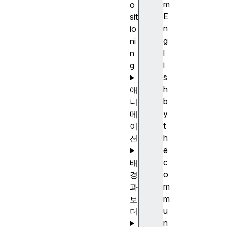
m
o
E
sit
n
io
g
ni
l
n
i
g
s
h
애
b
니
y
메
t
이
h
션
e
c
배
o
경
m
과
m
보
u
더
n