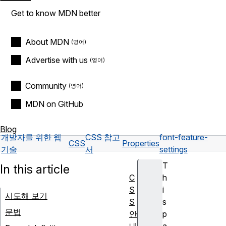
Get to know MDN better
About MDN
Advertise with us
Community
MDN on GitHub
Blog
개발자를 위한 웹
CSS 참고
font-feature-
CSS
Properties
기술
서
settings
T
In this article
C
h
S
i
시도해 보기
S
s
문법
안
p