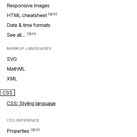
Responsive images
HTML cheatsheet
Date & time formats
See all…
MARKUP LANGUAGES
SVG
MathML
XML
CSS
CSS: Styling language
CSS REFERENCE
Properties