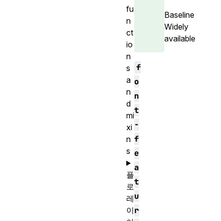
fu
Baseline
n
Widely
ct
available
io
n
f
s
a
o
n
n
d
t
mi
-
xi
f
n
s
e
a
플
t
로
u
레
r
이