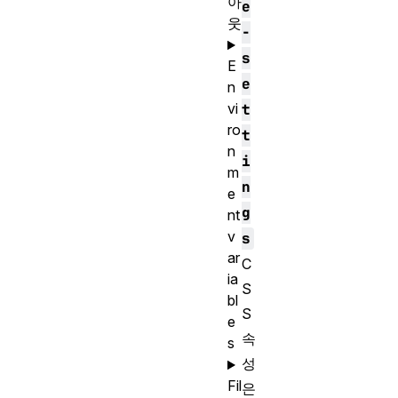
아
e
웃
-
s
E
e
n
vi
t
ro
t
n
i
m
n
e
g
nt
v
s
ar
C
ia
S
bl
S
e
속
s
성
Fil
은