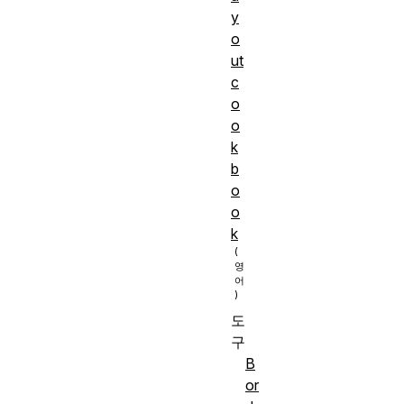
y
o
ut
c
o
o
k
b
o
o
k
도
구
B
or