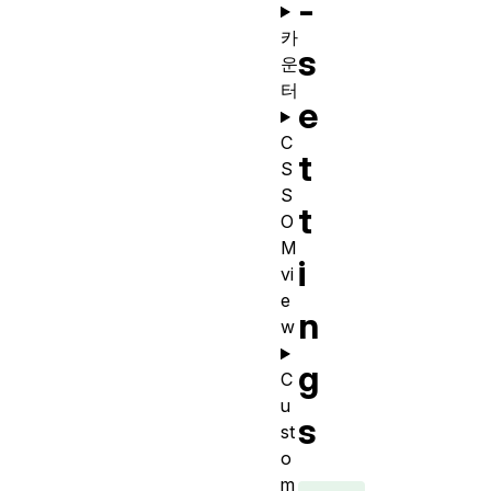
-
카
s
운
터
e
C
t
S
S
t
O
M
i
vi
e
n
w
g
C
u
s
st
o
m