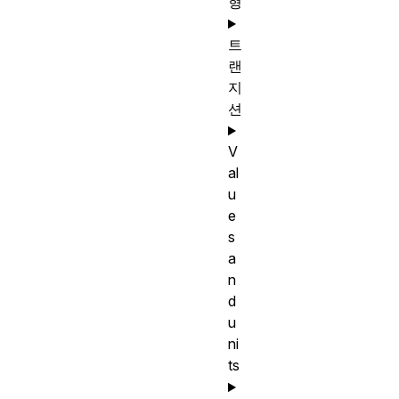
형
트
랜
지
션
V
al
u
e
s
a
n
d
u
ni
ts