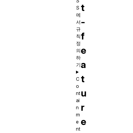
S
t
S
에
-
서
규
f
칙
정
e
의
하
a
기
t
C
o
u
nt
ai
r
n
m
e
e
nt