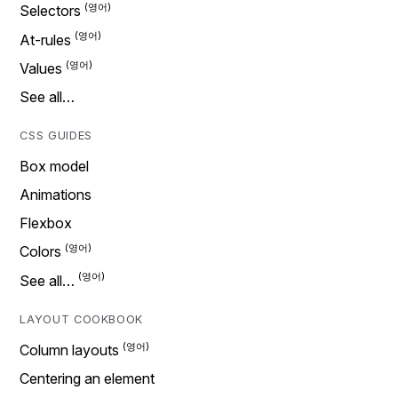
Selectors
At-rules
Values
See all…
CSS GUIDES
Box model
Animations
Flexbox
Colors
See all…
LAYOUT COOKBOOK
Column layouts
Centering an element