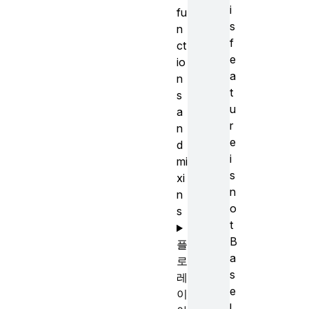
i
fu
s
n
f
ct
e
io
a
n
t
s
u
a
r
n
e
d
i
mi
s
xi
n
n
o
s
t
B
플
a
로
s
레
e
이
l