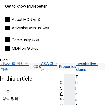
Get to know MDN better
About MDN
Advertise with us
Community
MDN on GitHub
Blog
개발자를 위한 웹
CSS 참고
-webkit-line-
CSS
Properties
기술
서
clamp
T
In this article
C
h
S
i
구문
S
s
형식 정의
안
p