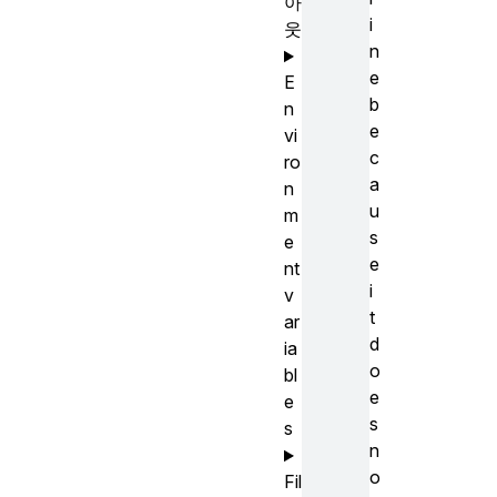
아
i
웃
n
e
E
b
n
e
vi
c
ro
a
n
u
m
s
e
e
nt
i
v
t
ar
d
ia
o
bl
e
e
s
s
n
o
Fil