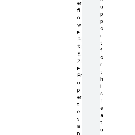
er
u
fl
p
o
p
w
o
r
위
t
치
f
잡
o
기
r
t
Pr
h
o
i
p
s
er
f
ti
e
e
a
s
t
a
u
n