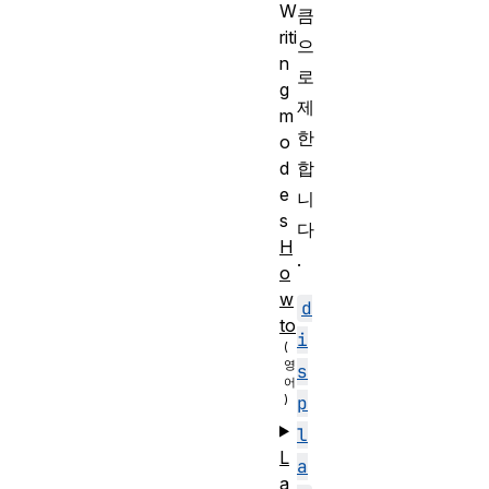
W
큼
riti
으
n
로
g
제
m
한
o
합
d
e
니
s
다
H
.
o
w
d
to
i
s
p
l
L
a
a