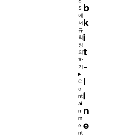
S
b
S
에
k
서
규
i
칙
정
t
의
하
-
기
l
C
o
i
nt
ai
n
n
m
e
e
nt