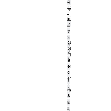
d
x
er
또
-
는
im
-
a
g
w
e
e
생
b
성
k
기
i
B
or
t
d
-
er
i
-
n
ra
l
di
u
i
s
n