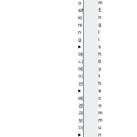
m
o
E
sit
n
io
g
ni
l
n
i
g
s
h
애
b
니
y
메
t
이
h
션
e
c
배
o
경
m
과
m
보
u
더
n