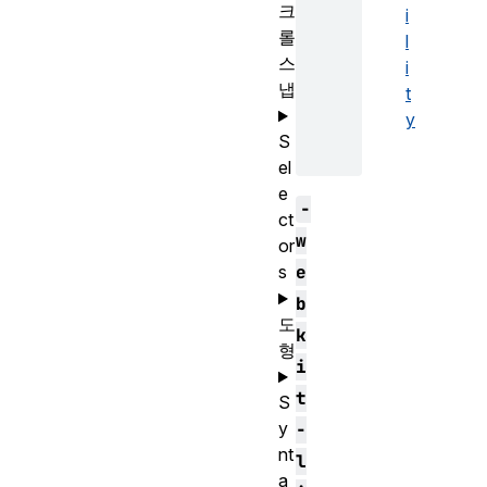
크
i
롤
l
스
i
냅
t
y
S
el
e
-
ct
w
or
e
s
b
도
k
형
i
t
S
y
-
nt
l
a