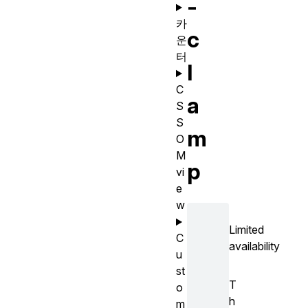
-
카
c
운
터
l
C
a
S
S
m
O
M
p
vi
e
w
Limited
C
availability
u
st
T
o
h
m