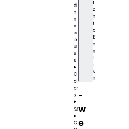
t
di
c
n
h
g
t
v
o
ar
E
ia
n
bl
g
e
l
s
i
s
C
h
ol
or
-
s
w
열
e
C