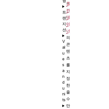
형
록
컨
트
테
랜
이
지
션
너
의
V
콘
al
텐
u
츠
e
를
s
a
지
n
정
d
한
u
줄
ni
수
ts
만