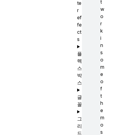
t
te
w
r
o
ef
r
fe
k
ct
i
s
n
s
플
o
렉
m
스
e
박
o
스
f
t
글
h
꼴
e
m
그
o
리
s
드