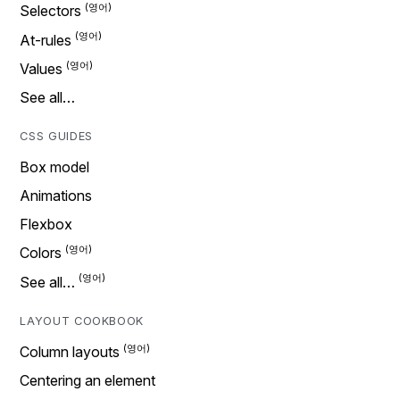
Selectors
At-rules
Values
See all…
CSS GUIDES
Box model
Animations
Flexbox
Colors
See all…
LAYOUT COOKBOOK
Column layouts
Centering an element