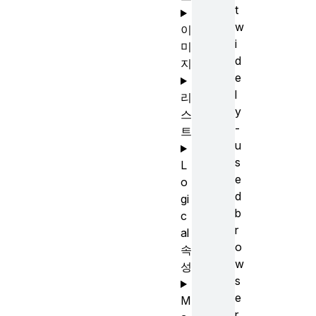
t
w
이
i
미
d
지
e
l
리
y
스
-
트
u
s
L
e
o
d
gi
b
c
r
al
o
속
w
성
s
e
M
r