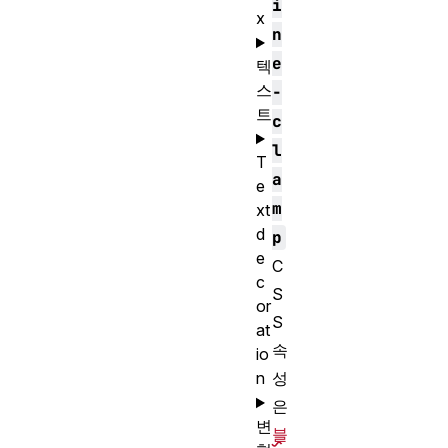
i
x
n
e
텍
스
-
트
c
l
T
a
e
m
xt
d
p
e
C
c
S
or
S
at
속
io
성
n
은
변
블