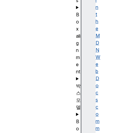
i
s
n
t
B
h
o
e
x
M
ali
D
g
N
n
W
m
e
e
b
nt
D
o
박
c
스
s
모
c
델
o
m
B
m
o