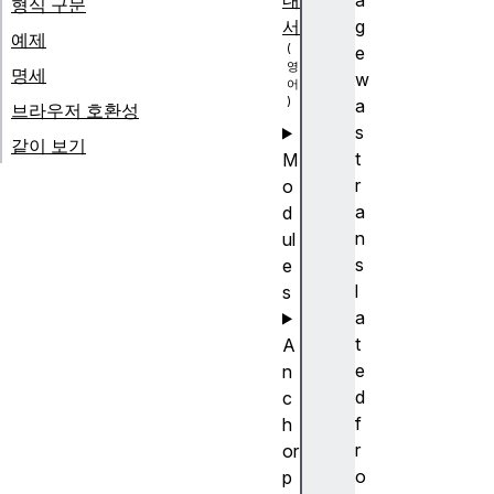
내
a
형식 구문
서
g
예제
e
명세
w
a
브라우저 호환성
s
같이 보기
t
M
r
o
a
d
n
ul
s
e
l
s
a
t
A
e
n
d
c
f
h
r
or
o
p