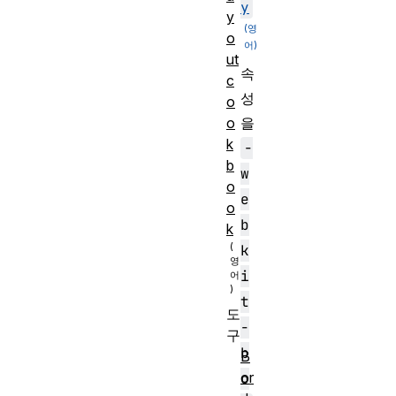
y
y
o
ut
속
c
성
o
o
을
k
-
b
w
o
e
o
b
k
k
i
t
도
-
구
b
B
or
o