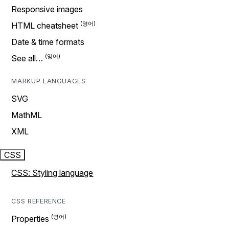
Responsive images
HTML cheatsheet
Date & time formats
See all…
MARKUP LANGUAGES
SVG
MathML
XML
CSS
CSS: Styling language
CSS REFERENCE
Properties