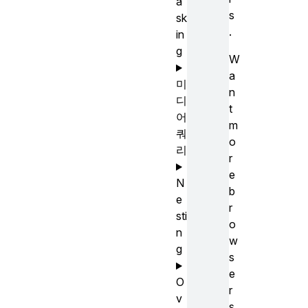
a
s
sk
.
in
g
W
a
미
n
디
t
어
m
쿼
o
리
r
e
N
b
e
r
sti
o
n
w
g
s
e
O
r
v
s