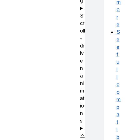
g
m
o
S
r
cr
e
oll
S
-
e
dr
e
iv
f
e
u
n
l
a
l
ni
c
m
o
at
m
io
p
n
a
s
t
i
스
b