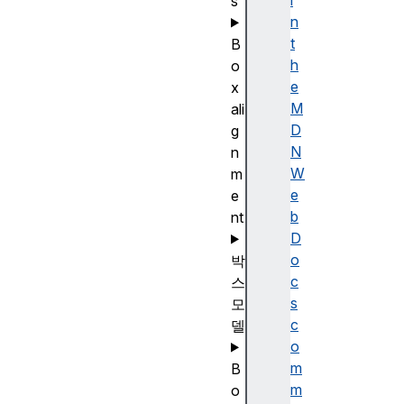
i
s
n
t
B
h
o
e
x
M
ali
D
g
N
n
W
m
e
e
b
nt
D
o
박
c
스
s
모
c
델
o
m
B
m
o