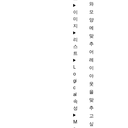
와
모
이
미
양
지
에
맞
리
추
스
어
트
레
L
이
o
아
gi
웃
c
을
al
맞
속
추
성
고
M
싶