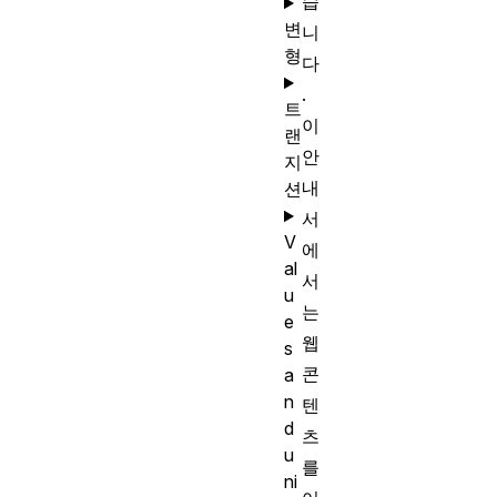
습
변
니
형
다
.
트
이
랜
안
지
내
션
서
V
에
al
서
u
는
e
웹
s
콘
a
n
텐
d
츠
u
를
ni