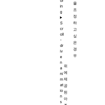
or
을
in
조
g
정
하
S
cr
고
oll
싶
-
은
dr
경
iv
우
e
n
위
a
에
ni
제
m
at
공
io
된
n
아
s