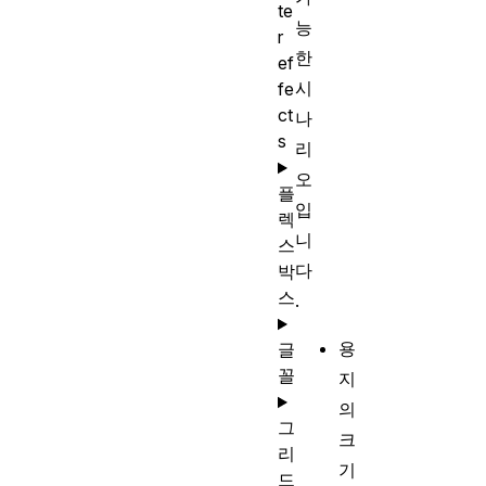
te
능
r
한
ef
시
fe
ct
나
s
리
오
플
입
렉
니
스
다
박
스
.
용
글
꼴
지
의
그
크
리
기
드