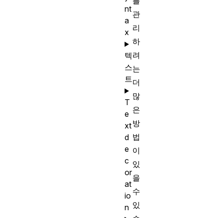
를
nt
관
a
리
x
하
려
텍
스
는
트
더
많
T
은
e
방
xt
법
d
e
이
c
있
or
을
at
수
io
있
n