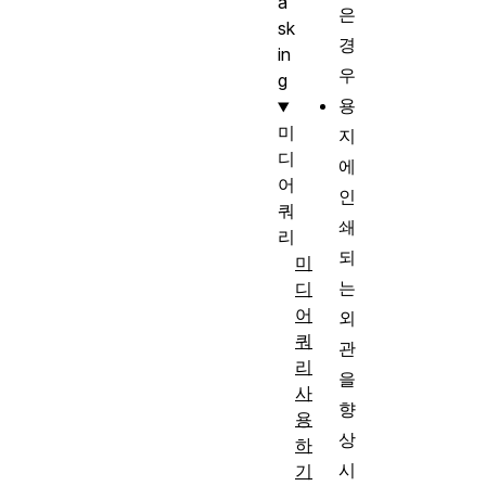
a
은
sk
경
in
우
g
용
미
지
디
에
어
인
쿼
쇄
리
되
미
는
디
어
외
쿼
관
리
을
사
향
용
상
하
시
기