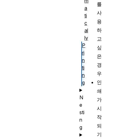
m
를
a
사
ti
용
c
하
al
ly
고
P
싶
ri
은
n
경
ti
우
n
인
g
쇄
N
가
e
시
sti
작
n
되
g
기