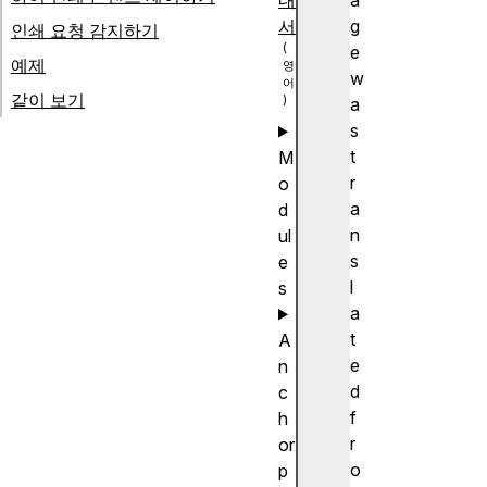
내
a
서
g
인쇄 요청 감지하기
e
예제
w
같이 보기
a
s
t
M
r
o
a
d
n
ul
s
e
l
s
a
t
A
e
n
d
c
f
h
r
or
o
p