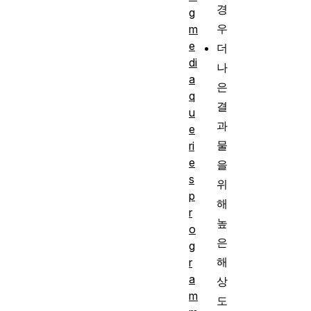
경
g
우
m
e
더
di
나
a
은
q
결
u
과
e
물
ri
e
을
s
위
p
해
r
높
o
은
g
해
r
a
상
m
도