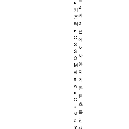
리
카
케
운
이
터
션
C
에
S
서
S
사
O
용
M
자
vi
e
가
w
콘
텐
C
츠
u
를
st
인
o
m
쇄