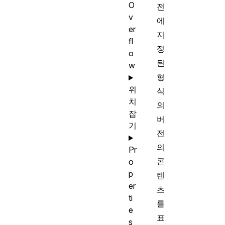
O
전
v
에
er
지
fl
정
o
된
w
형
위
식
치
의
잡
버
기
전
의
Pr
콘
o
p
텐
er
츠
ti
를
e
표
s