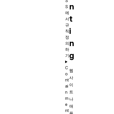
S
n
S
에
t
서
규
i
칙
정
n
의
하
g
기
C
웹
o
사
nt
이
ai
트
n
m
나
e
애
nt
플