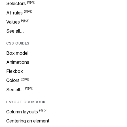
Selectors
At-rules
Values
See all…
CSS GUIDES
Box model
Animations
Flexbox
Colors
See all…
LAYOUT COOKBOOK
Column layouts
Centering an element