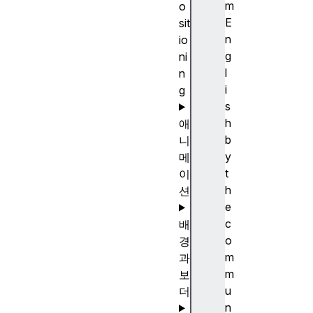
m
o
E
sit
n
io
g
ni
l
n
i
g
s
h
애
b
니
y
메
t
이
h
션
e
c
배
o
경
m
과
m
보
u
더
n