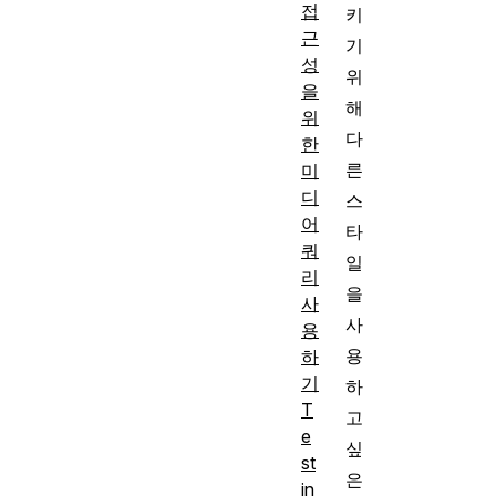
접
키
근
기
성
위
을
해
위
다
한
른
미
디
스
어
타
쿼
일
리
을
사
사
용
용
하
기
하
T
고
e
싶
st
은
in