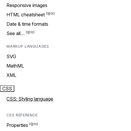
Responsive images
HTML cheatsheet
Date & time formats
See all…
MARKUP LANGUAGES
SVG
MathML
XML
CSS
CSS: Styling language
CSS REFERENCE
Properties