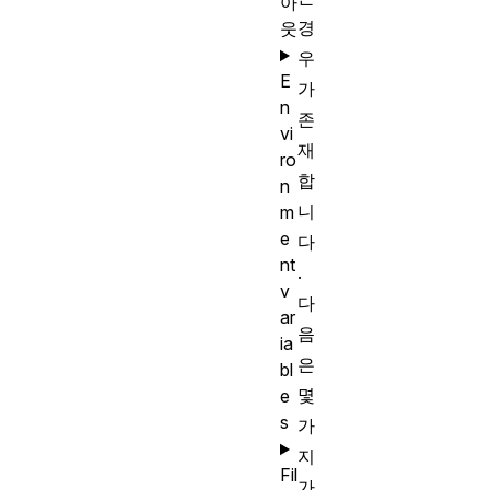
아
경
웃
우
E
가
n
존
vi
재
ro
합
n
니
m
e
다
nt
.
v
다
ar
음
ia
은
bl
몇
e
s
가
지
Fil
가