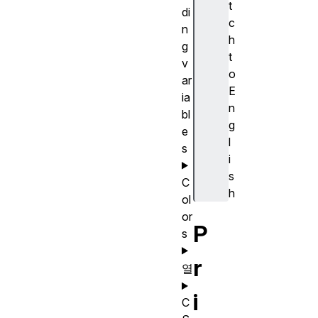
t
di
c
n
h
g
t
v
o
ar
E
ia
n
bl
g
e
l
s
i
s
C
h
ol
or
P
s
r
열
i
C