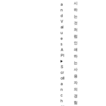
시
a
하
n
d
는
V
것
al
처
u
럼
e
인
s
쇄
A
PI
하
는
S
사
cr
용
oll
자
a
의
n
c
경
h
험