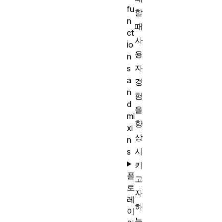
fu
할
n
때
ct
사
io
용
n
자
s
a
경
n
험
d
을
mi
향
xi
상
n
시
s
키
플
고
로
자
레
하
이
는