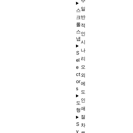
주
일
스
반
크
롤
적
스
인
냅
시
나
S
리
el
오
e
ct
외
or
에
s
도
인
도
쇄
형
절
S
차
y