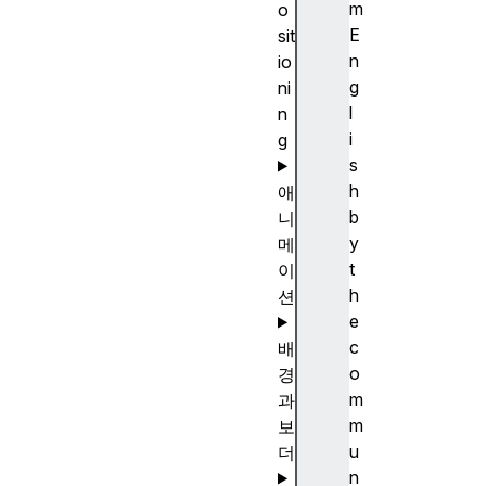
m
o
E
sit
n
io
g
ni
l
n
i
g
s
h
애
b
니
y
메
t
이
h
션
e
c
배
o
경
m
과
m
보
u
더
n