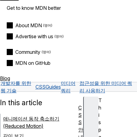
Get to know MDN better
About MDN
Advertise with us
Community
MDN on GitHub
Blog
개발자를 위한
미디어
접근성을 위한 미디어 쿼
CSS
Guides
웹 기술
쿼리
리 사용하기
T
In this article
C
h
S
i
애니메이션 동작 축소하기
S
s
(Reduced Motion)
안
p
같이 보기