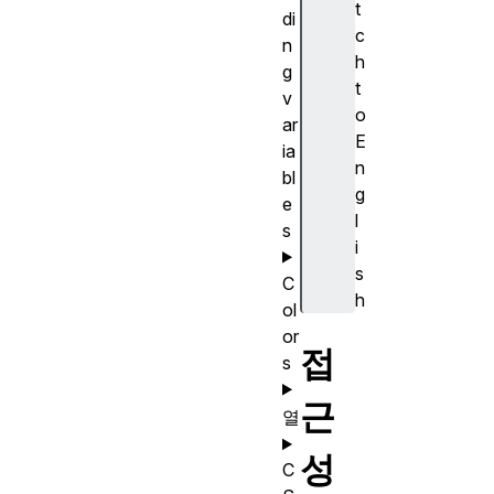
t
di
c
n
h
g
t
v
o
ar
E
ia
n
bl
g
e
l
s
i
s
C
h
ol
or
접
s
근
열
성
C