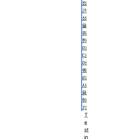
접
근
성
을
위
한
미
디
어
쿼
리
사
용
하
기
T
e
st
in