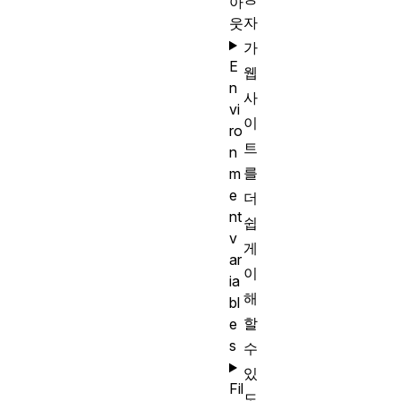
아
자
웃
가
E
웹
n
사
vi
이
ro
트
n
를
m
e
더
nt
쉽
v
게
ar
이
ia
해
bl
할
e
s
수
있
Fil
도