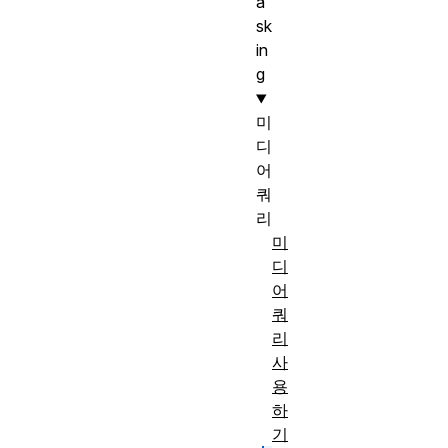
a
sk
in
g
미
디
어
쿼
리
미
디
어
쿼
리
사
용
하
기