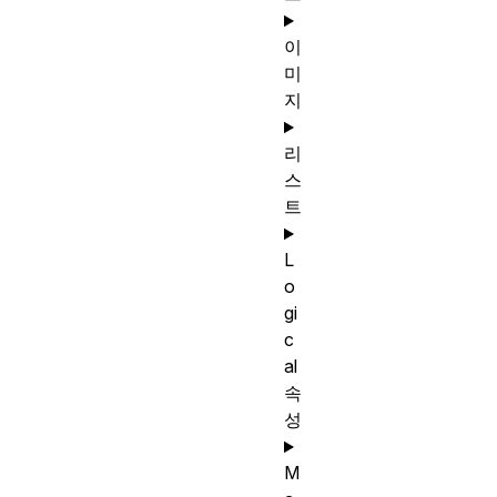
이
미
지
리
스
트
L
o
gi
c
al
속
성
M