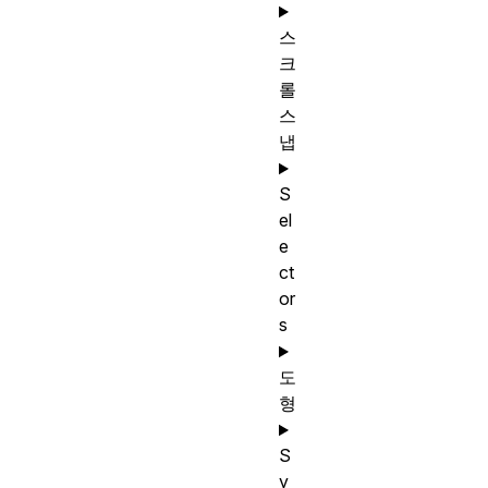
스
크
롤
스
냅
S
el
e
ct
or
s
도
형
S
y