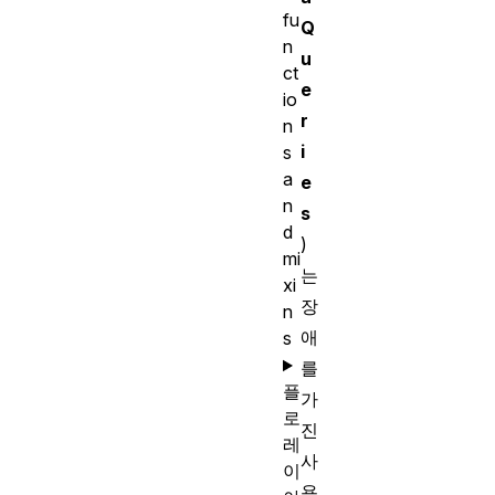
fu
Q
n
u
ct
e
io
r
n
i
s
a
e
n
s
d
)
mi
는
xi
장
n
애
s
를
플
가
로
진
레
사
이
용