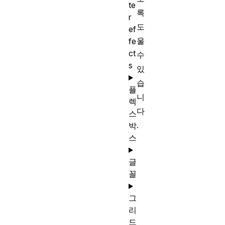
te
록
r
도
ef
울
fe
ct
수
s
있
습
플
니
렉
다
스
.
박
스
글
꼴
그
리
드