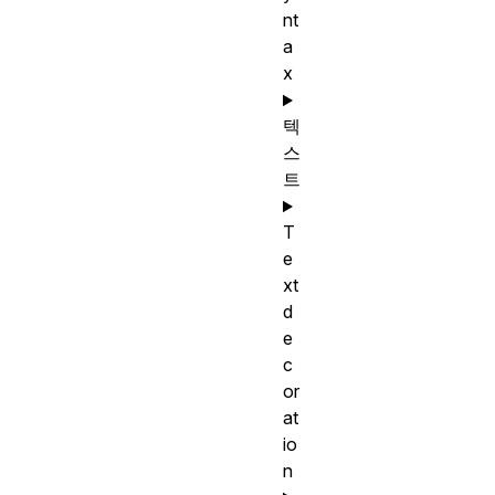
nt
a
x
텍
스
트
T
e
xt
d
e
c
or
at
io
n