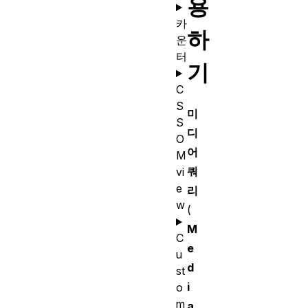
용
카
하
운
터
기
C
S
미
S
디
O
어
M
쿼
vi
e
리
w
(
M
C
e
u
d
st
i
o
m
a