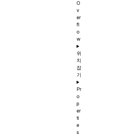
O
v
er
fl
o
w
위
치
잡
기
Pr
o
p
er
ti
e
s