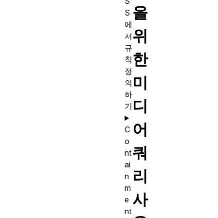
S
을
S
에
위
서
규
한
칙
정
미
의
하
디
기
어
C
o
쿼
nt
ai
리
n
m
사
e
nt