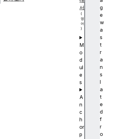
내
a
서
g
e
w
a
s
t
M
r
o
a
d
n
ul
s
e
l
s
a
t
A
e
n
d
c
f
h
r
or
o
p