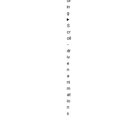
or
in
g
S
cr
oll
-
dr
iv
e
n
a
ni
m
at
io
n
s