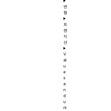
변
형
트
랜
지
션
V
al
u
e
s
a
n
d
u
ni