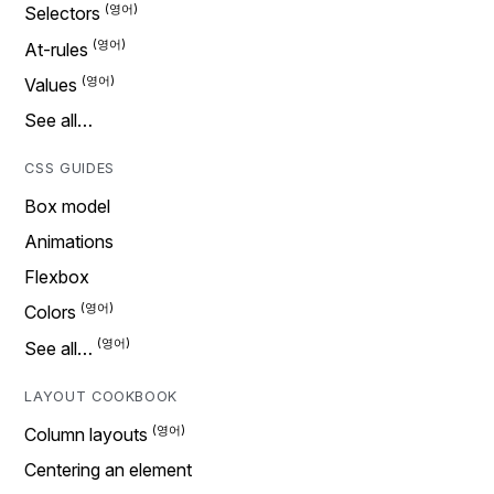
Selectors
At-rules
Values
See all…
CSS GUIDES
Box model
Animations
Flexbox
Colors
See all…
LAYOUT COOKBOOK
Column layouts
Centering an element