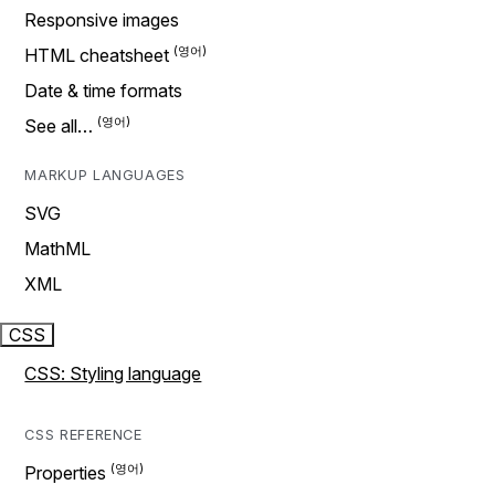
Responsive images
HTML cheatsheet
Date & time formats
See all…
MARKUP LANGUAGES
SVG
MathML
XML
CSS
CSS: Styling language
CSS REFERENCE
Properties