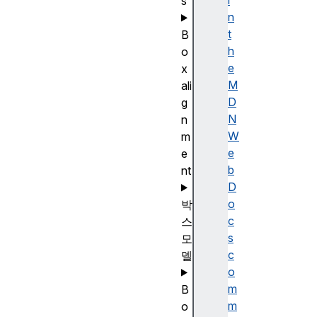
i
s
n
t
B
h
o
e
x
M
ali
D
g
N
n
W
m
e
e
b
nt
D
o
박
c
스
s
모
c
델
o
m
B
m
o