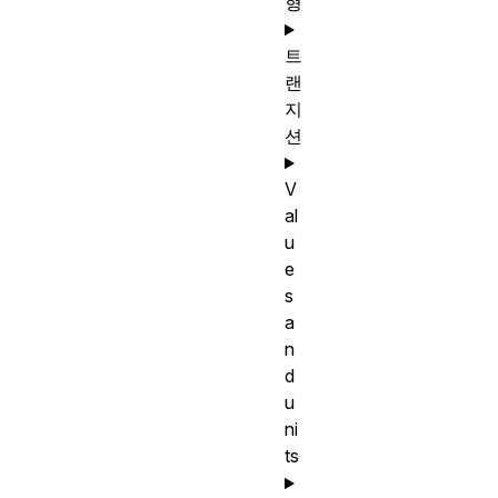
형
트
랜
지
션
V
al
u
e
s
a
n
d
u
ni
ts