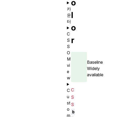
o
카
l
운
터
o
C
r
S
S
O
M
Baseline
vi
Widely
e
available
w
C
C
u
S
st
S
o
b
m