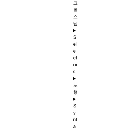
크
롤
스
냅
S
el
e
ct
or
s
도
형
S
y
nt
a