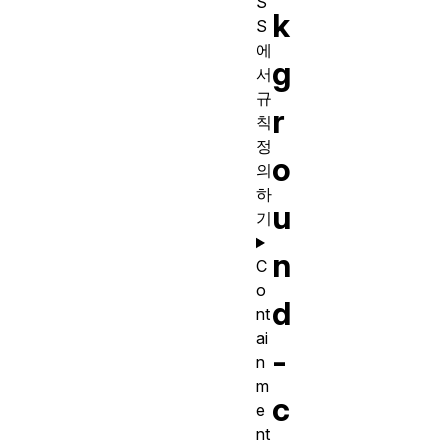
S
k
S
에
g
서
규
r
칙
정
o
의
하
u
기
n
C
o
d
nt
ai
-
n
m
c
e
nt