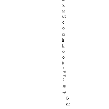
y
o
ut
c
o
o
k
b
o
o
k
도
구
B
or