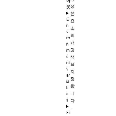
아
성
웃
은
E
요
n
소
vi
의
ro
배
n
경
m
e
색
nt
을
v
지
ar
정
ia
합
bl
니
e
s
다
.
Fil