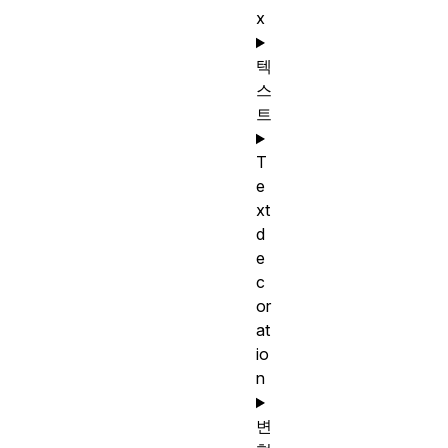
x
텍
스
트
T
e
xt
d
e
c
or
at
io
n
변