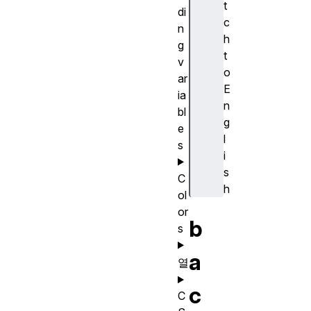
t
di
c
n
h
g
t
v
o
ar
E
ia
n
bl
g
e
l
s
i
s
C
h
ol
or
b
s
a
열
c
C