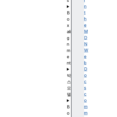
i
s
n
t
B
h
o
e
x
M
ali
D
g
N
n
W
m
e
e
b
nt
D
o
박
c
스
s
모
c
델
o
m
B
m
o