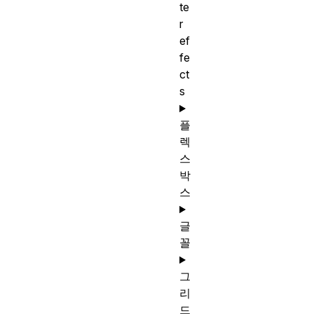
te
r
ef
fe
ct
s
플
렉
스
박
스
글
꼴
그
리
드