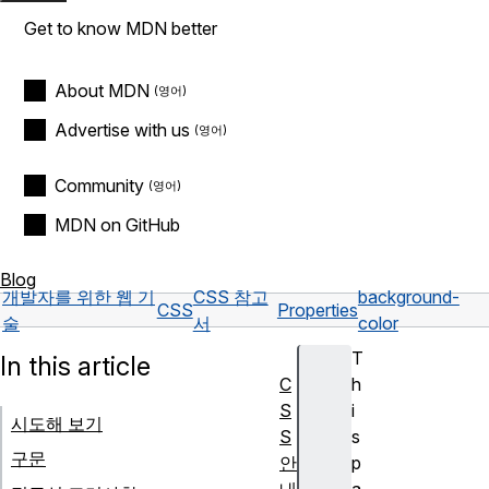
Get to know MDN better
About MDN
Advertise with us
Community
MDN on GitHub
Blog
개발자를 위한 웹 기
CSS 참고
background-
CSS
Properties
술
서
color
T
In this article
C
h
S
i
시도해 보기
S
s
구문
안
p