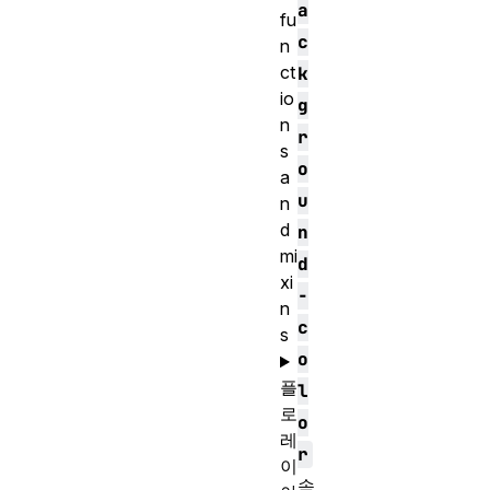
a
fu
c
n
ct
k
io
g
n
r
s
o
a
u
n
d
n
mi
d
xi
-
n
c
s
o
플
l
로
o
레
r
이
속