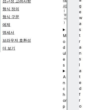
내
a
접근성 고려사항
서
g
형식 정의
e
형식 구문
w
a
예제
s
명세서
t
M
브라우저 호환성
r
o
a
d
더 보기
n
ul
s
e
l
s
a
t
A
e
n
d
c
f
h
r
or
o
p