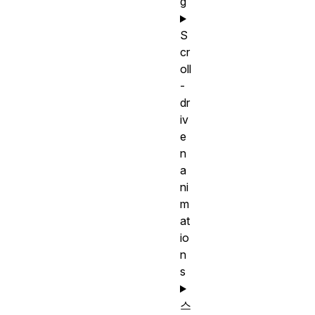
g
S
cr
oll
-
dr
iv
e
n
a
ni
m
at
io
n
s
스