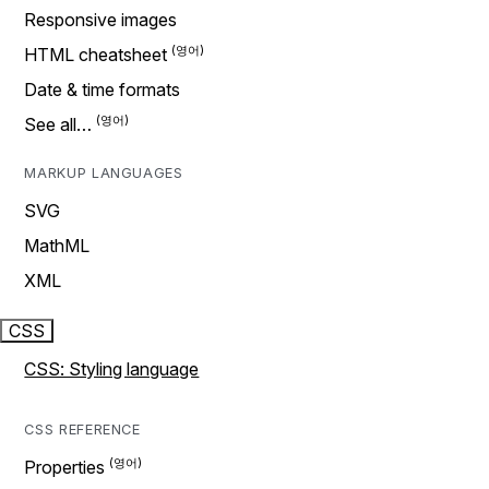
Responsive images
HTML cheatsheet
Date & time formats
See all…
MARKUP LANGUAGES
SVG
MathML
XML
CSS
CSS: Styling language
CSS REFERENCE
Properties