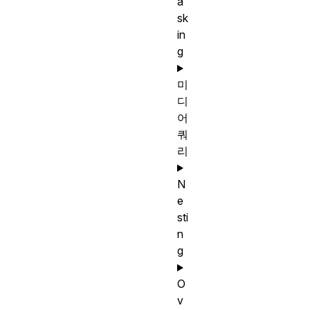
a
sk
in
g
미
디
어
쿼
리
N
e
sti
n
g
O
v