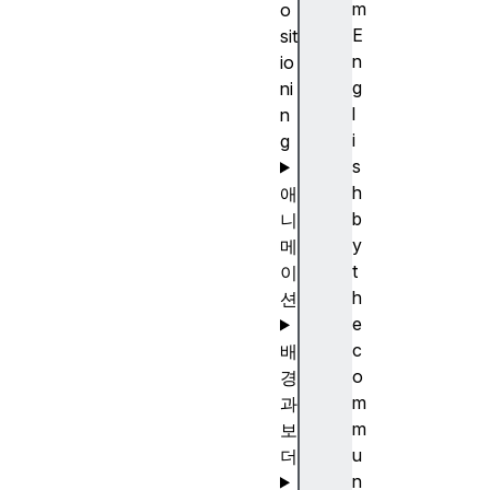
m
o
E
sit
n
io
g
ni
l
n
i
g
s
h
애
b
니
y
메
t
이
h
션
e
c
배
o
경
m
과
m
보
u
더
n