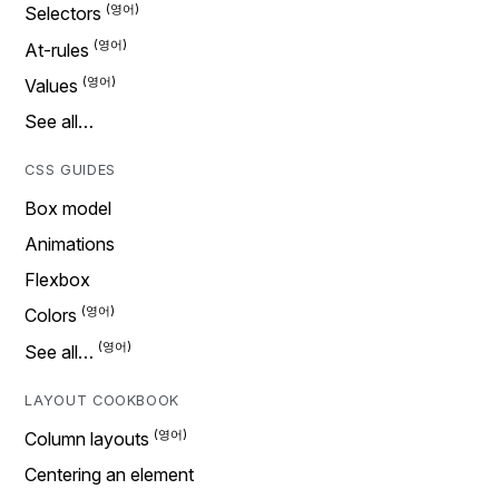
Selectors
At-rules
Values
See all…
CSS GUIDES
Box model
Animations
Flexbox
Colors
See all…
LAYOUT COOKBOOK
Column layouts
Centering an element