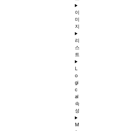
이
미
지
리
스
트
L
o
gi
c
al
속
성
M