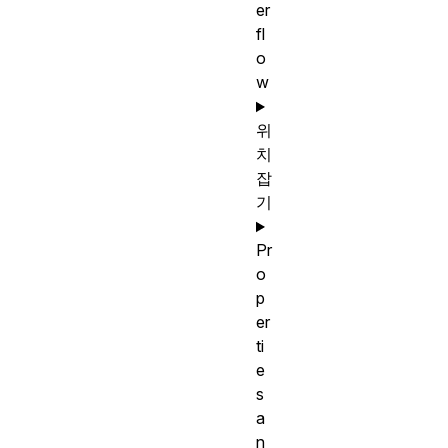
er
fl
o
w
위
치
잡
기
Pr
o
p
er
ti
e
s
a
n