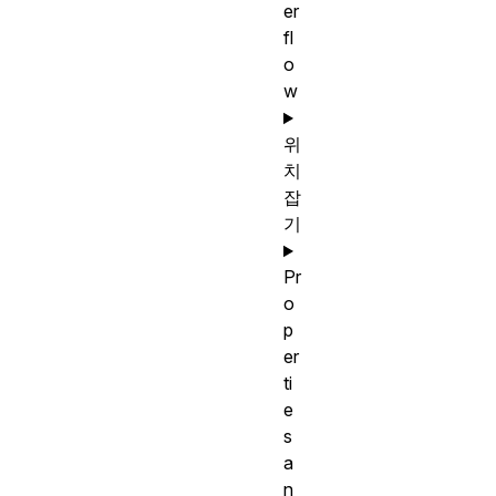
er
fl
o
w
위
치
잡
기
Pr
o
p
er
ti
e
s
a
n