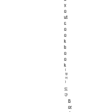
y
o
ut
c
o
o
k
b
o
o
k
도
구
B
or