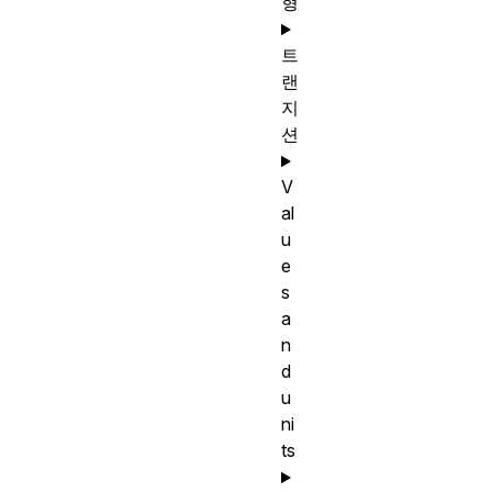
형
트
랜
지
션
V
al
u
e
s
a
n
d
u
ni
ts