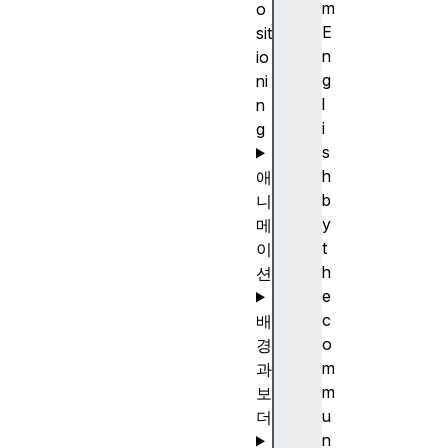
m
o
E
sit
n
io
g
ni
l
n
i
g
s
h
애
b
니
y
메
t
이
h
션
e
c
배
o
경
m
과
m
보
u
더
n