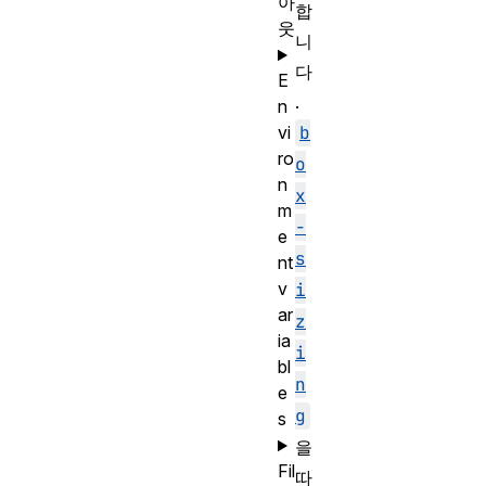
아
합
웃
니
다
E
.
n
b
vi
ro
o
n
x
m
-
e
s
nt
v
i
ar
z
ia
i
bl
n
e
g
s
을
Fil
따