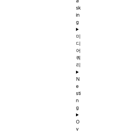
a
sk
in
g
미
디
어
쿼
리
N
e
sti
n
g
O
v