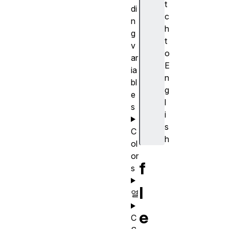
t
di
c
n
h
g
t
v
o
ar
E
ia
n
bl
g
e
l
s
i
s
C
h
ol
or
f
s
l
열
e
C