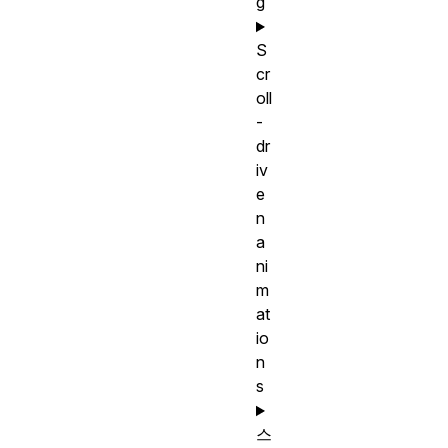
g
S
cr
oll
-
dr
iv
e
n
a
ni
m
at
io
n
s
스