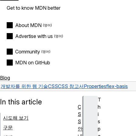
Get to know MDN better
About MDN
Advertise with us
Community
MDN on GitHub
Blog
개발자를 위한 웹 기술
CSS
CSS 참고서
Properties
flex-basis
T
In this article
C
h
S
i
시도해 보기
S
s
구문
안
p