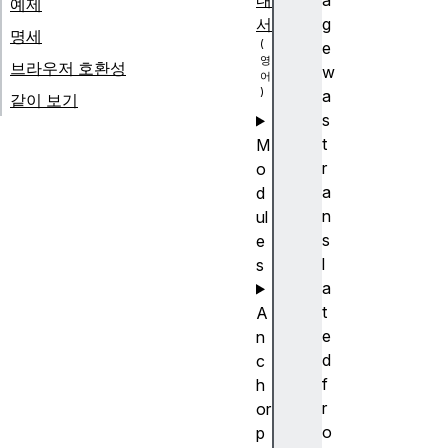
내
a
예제
서
g
명세
e
브라우저 호환성
w
a
같이 보기
s
t
M
r
o
a
d
n
ul
s
e
l
s
a
t
A
e
n
d
c
f
h
r
or
o
p