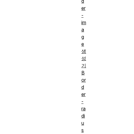
d
er
-
im
a
g
e
생
성
기
B
or
d
er
-
ra
di
u
s