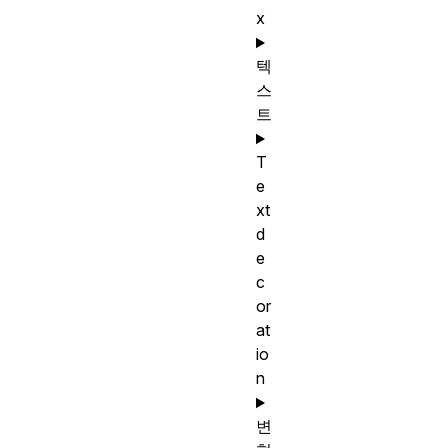
x
텍
스
트
T
e
xt
d
e
c
or
at
io
n
변