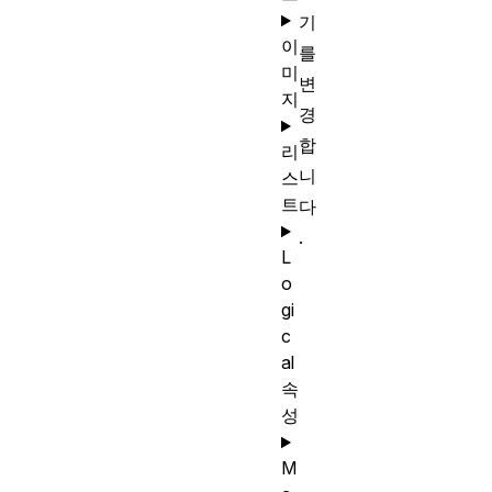
기
이
를
미
변
지
경
합
리
니
스
트
다
.
L
o
gi
c
al
속
성
M