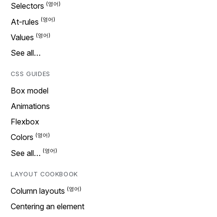
Selectors
At-rules
Values
See all…
CSS GUIDES
Box model
Animations
Flexbox
Colors
See all…
LAYOUT COOKBOOK
Column layouts
Centering an element