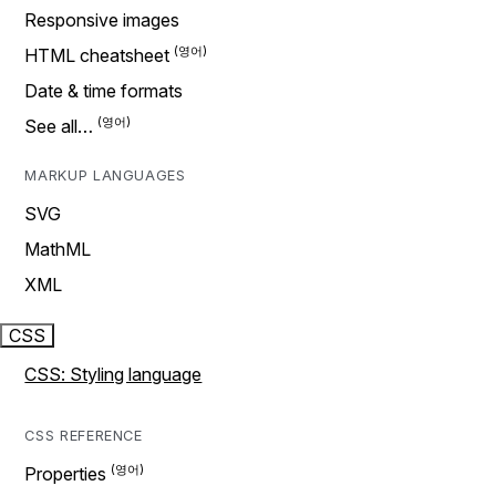
Responsive images
HTML cheatsheet
Date & time formats
See all…
MARKUP LANGUAGES
SVG
MathML
XML
CSS
CSS: Styling language
CSS REFERENCE
Properties