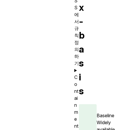
S
x
S
에
-
서
규
b
칙
정
a
의
하
s
기
i
C
o
s
nt
ai
n
m
Baseline
e
Widely
nt
available