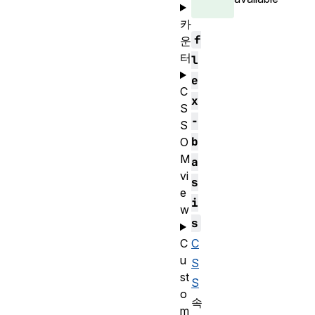
카
f
운
터
l
e
C
x
S
-
S
b
O
M
a
vi
s
e
i
w
s
C
C
u
S
st
S
o
속
m