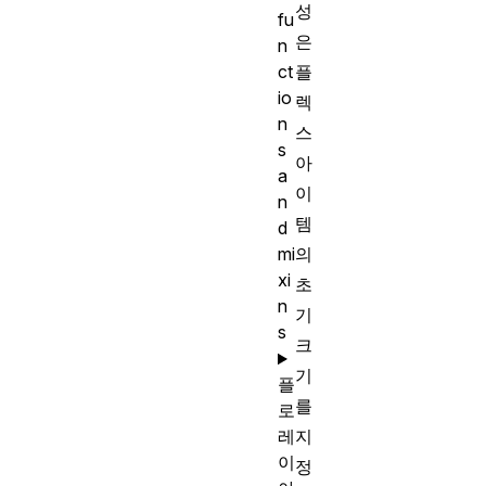
성
fu
은
n
플
ct
io
렉
n
스
s
아
a
이
n
템
d
의
mi
xi
초
n
기
s
크
기
플
를
로
지
레
이
정