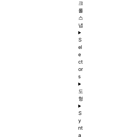
크
롤
스
냅
S
el
e
ct
or
s
도
형
S
y
nt
a