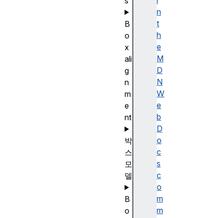
i
s
n
t
B
h
o
e
x
M
ali
D
g
N
n
W
m
e
e
b
nt
D
o
박
c
스
s
모
c
델
o
m
B
m
o