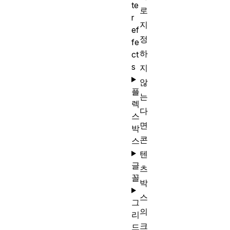
te
로
r
지
ef
정
fe
하
ct
s
지
않
플
는
렉
다
스
면
박
콘
스
텐
글
츠
꼴
박
스
그
의
리
크
드