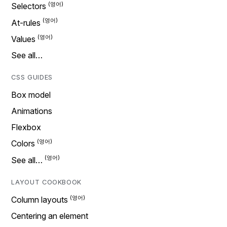
Selectors
At-rules
Values
See all…
CSS GUIDES
Box model
Animations
Flexbox
Colors
See all…
LAYOUT COOKBOOK
Column layouts
Centering an element