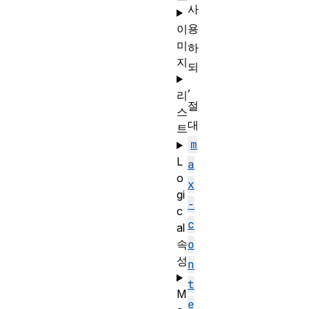
사
용
이
미
하
지
되
,
리
절
스
대
트
m
L
a
o
x
gi
-
c
c
al
o
속
성
n
t
M
e