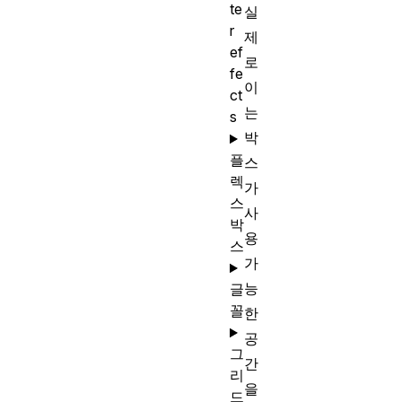
te
실
r
제
ef
로
fe
이
ct
는
s
박
플
스
렉
가
스
사
박
용
스
가
능
글
꼴
한
공
그
간
리
을
드