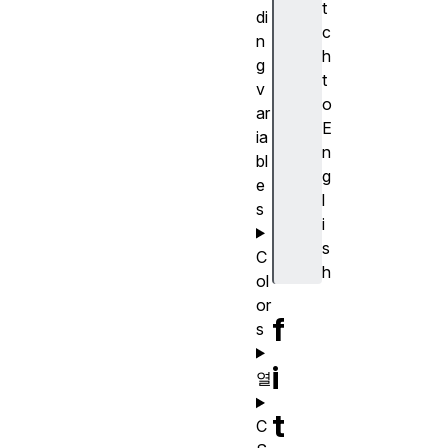
t
di
c
n
h
g
t
v
o
ar
E
ia
n
bl
g
e
l
s
i
s
C
h
ol
or
f
s
i
열
t
C