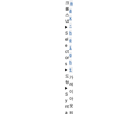
크
m
롤
a
스
x
냅
-
h
S
el
e
e
i
ct
g
or
h
s
t
도
가
형
레
이
S
아
y
웃
nt
a
된