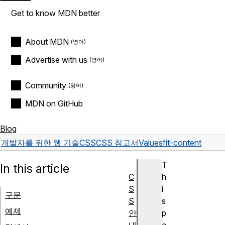
Get to know MDN better
About MDN
Advertise with us
Community
MDN on GitHub
Blog
개발자를 위한 웹 기술
CSS
CSS 참고서
Values
fit-content
T
In this article
C
h
S
i
구문
S
s
예제
안
p