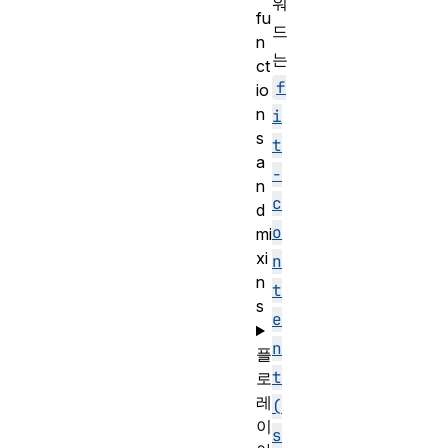
워
fu
드
n
는
ct
f
io
n
i
s
t
a
-
n
c
d
o
mi
xi
n
n
t
s
e
n
플
t
로
레
(
이
s