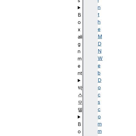
i
s
n
t
B
h
o
e
x
M
ali
D
g
N
n
W
m
e
e
b
nt
D
o
박
c
스
s
모
c
델
o
m
B
m
o