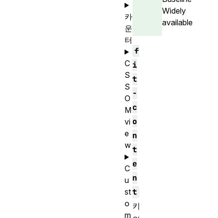
Widely
카
available
운
터
f
C
i
S
t
S
-
O
c
M
o
vi
e
n
w
t
e
C
n
u
t
st
o
키
m