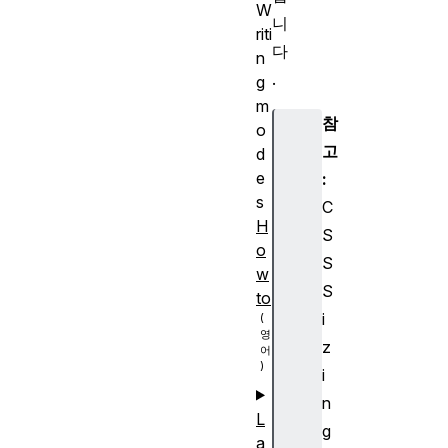
W
니
riti
다
n
.
g
m
참
o
고
d
e
:
s
C
H
S
o
S
w
S
to
i
z
i
n
L
g
a