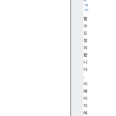
d
er
-
함
im
수
a
g
도
e
정
생
의
성
합
기
니
B
다
or
d
.
er
이
-
페
ra
이
di
지
u
에
s