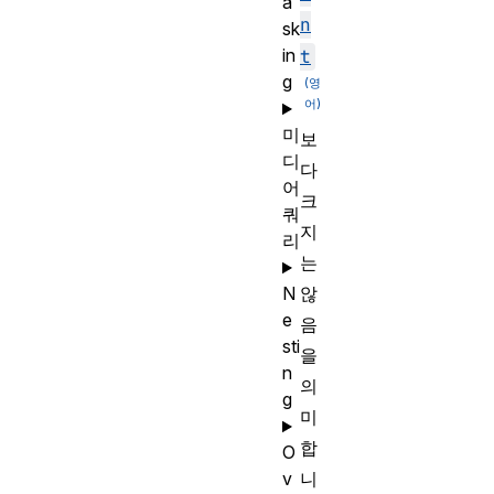
a
n
sk
in
t
g
미
보
디
다
어
크
쿼
지
리
는
N
않
e
음
sti
을
n
의
g
미
합
O
v
니