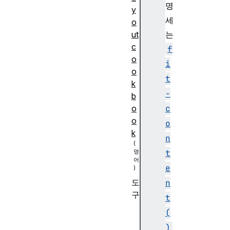
명
y
세
o
ut
는
c
f
o
i
o
t
k
-
b
o
c
o
o
k
n
t
e
도
n
구
t
B
(
or
)