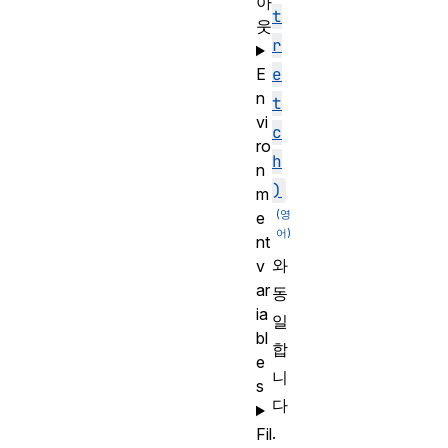
아
t
웃
r
e
E
n
t
vi
c
ro
h
n
)
m
e
nt
와
v
ar
동
ia
일
bl
합
e
니
s
다
.
Fil