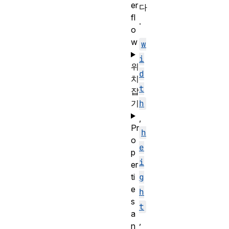
er
다
fl
.
o
w
w
i
위
d
치
t
잡
기
h
,
Pr
h
o
e
p
i
er
ti
g
e
h
s
t
a
,
n