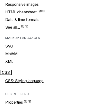
Responsive images
HTML cheatsheet
Date & time formats
See all…
MARKUP LANGUAGES
SVG
MathML
XML
CSS
CSS: Styling language
CSS REFERENCE
Properties