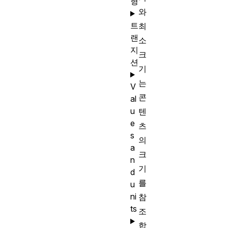
형
와
트
최
랜
소
지
크
션
기
는
V
콘
al
u
텐
e
츠
s
의
a
크
n
기
d
를
u
ni
참
ts
조
합