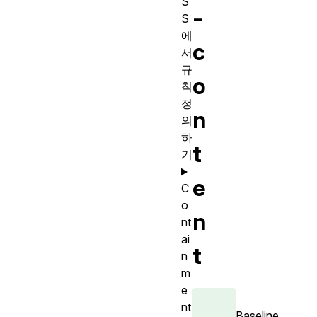
S
-
S
에
c
서
규
o
칙
정
n
의
하
t
기
e
C
o
n
nt
ai
t
n
m
e
nt
Baseline