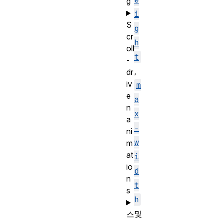
g
i
S
g
cr
h
oll
t
-
,
dr
iv
m
e
a
n
x
a
-
ni
w
m
at
i
io
d
n
t
s
h
및
스