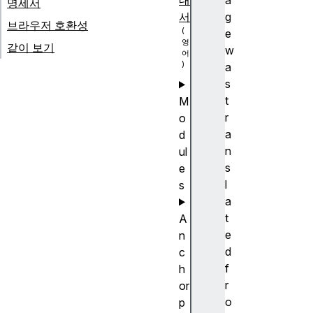
내
a
명세서
서
g
브라우저 호환성
e
같이 보기
w
a
s
t
M
r
o
a
d
n
ul
s
e
l
s
a
t
A
e
n
d
c
f
h
r
or
o
p