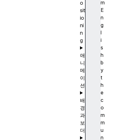
m
o
E
sit
n
io
g
ni
l
n
i
g
s
h
애
b
니
y
메
t
이
h
션
e
c
배
o
경
m
과
m
보
u
더
n