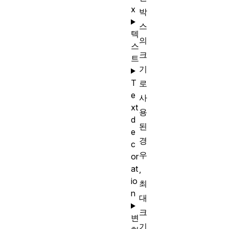
x
박
스
텍
의
스
크
트
기
T
로
e
사
xt
용
d
된
e
경
c
우
or
at
,
io
최
n
대
크
변
기