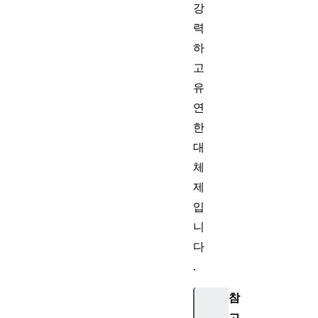
강
력
하
고
유
연
한
대
체
제
입
니
다
.
참
고