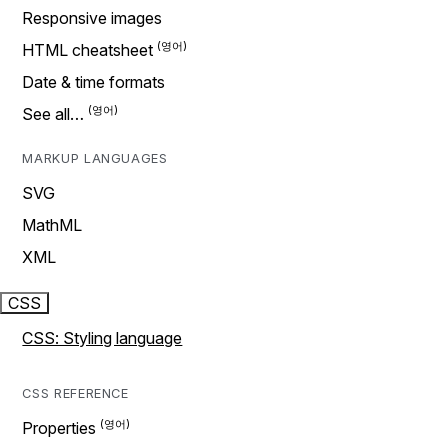
Responsive images
HTML cheatsheet
Date & time formats
See all…
MARKUP LANGUAGES
SVG
MathML
XML
CSS
CSS: Styling language
CSS REFERENCE
Properties