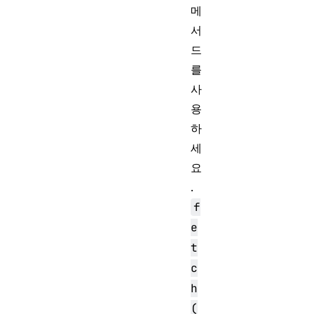
메
서
드
를
사
용
하
세
요
.
f
e
t
c
h
(