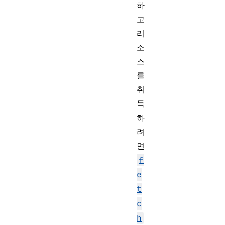
하
고
리
소
스
를
취
득
하
려
면
f
e
t
c
h