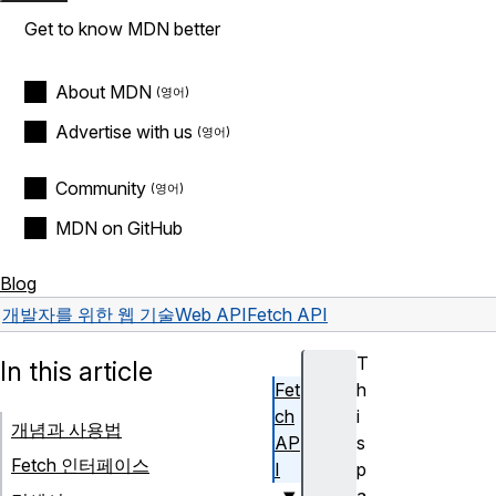
Get to know MDN better
About MDN
Advertise with us
Community
MDN on GitHub
Blog
개발자를 위한 웹 기술
Web API
Fetch API
T
In this article
Fet
h
ch
i
개념과 사용법
AP
s
Fetch 인터페이스
I
p