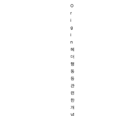
O
r
i
g
i
n
헤
더
행
동
등
관
련
한
개
념