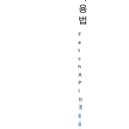
용
법
F
e
t
c
h
A
P
I
는
R
e
q