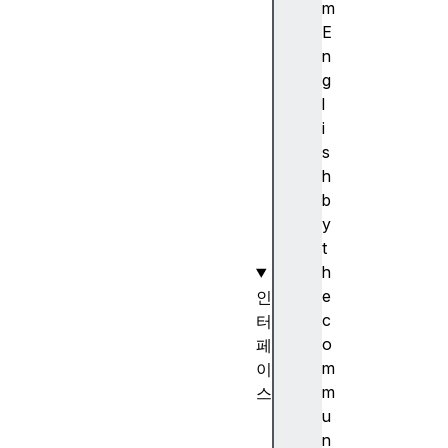
ef
m
er
E
re
n
d
g
F
l
et
i
c
s
h
h
b
y
t
h
e
인
c
터
o
페
m
이
m
스
u
De
n
fe