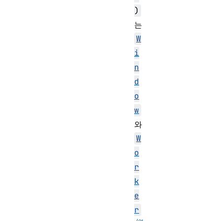
)
는
W
i
n
d
o
w
와
W
o
r
k
e
r