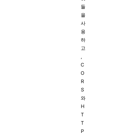
들
을
사
용
하
고
,
C
O
R
S
와
H
T
T
P