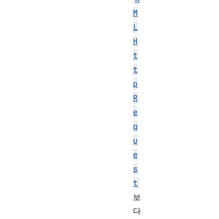
M
L
H
t
t
p
R
e
q
u
e
s
t
보
다