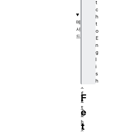
s
t
e
c
h
메
t
서
o
드
E
W
n
i
g
n
l
d
i
o
s
w
h
.
f
F
e
t
e
c
h
t
(