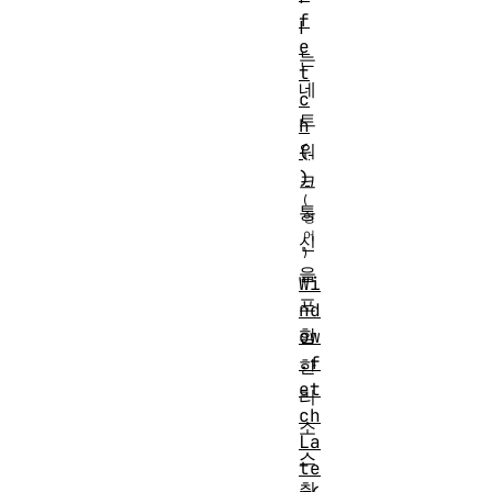
f
I
e
는
t
네
c
트
h
워
(
)
크
통
신
을
Wi
포
nd
함
ow
.f
한
et
리
ch
소
La
스
te
취