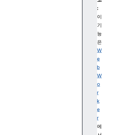
:
이
기
능
은
W
e
b
W
o
r
k
e
r
에
서