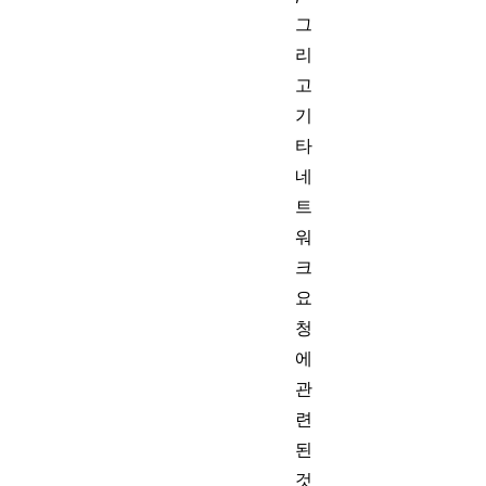
그
리
고
기
타
네
트
워
크
요
청
에
관
련
된
것