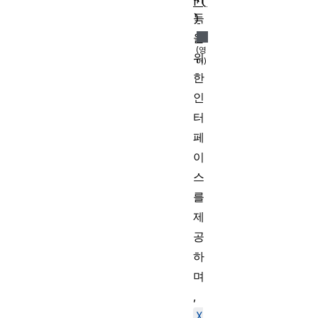
r(
득
)
을
위
한
인
터
페
이
스
를
제
공
하
며
,
X