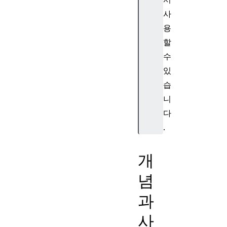
사
용
할
수
있
습
니
다
.
개
념
과
사