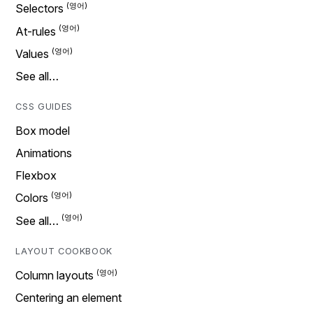
Selectors
At-rules
Values
See all…
CSS GUIDES
Box model
Animations
Flexbox
Colors
See all…
LAYOUT COOKBOOK
Column layouts
Centering an element