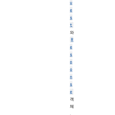
u
e
s
t
와
R
e
s
p
o
n
s
e
객
체
,