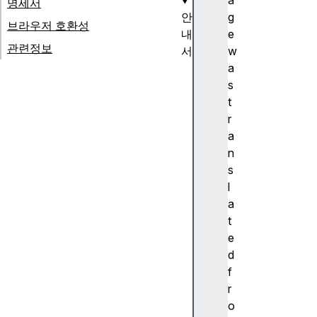
a
명세서
안
g
브라우저 호환성
내
e
관련정보
서
w
F
a
et
s
c
t
h
r
A
a
PI
n
사
s
용
l
하
a
기
t
U
e
si
d
n
f
g
r
D
o