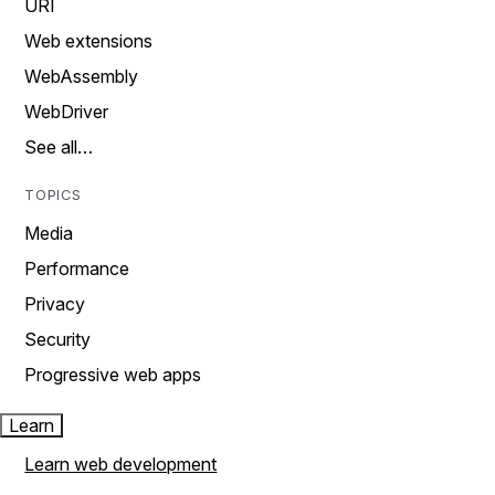
URI
Web extensions
WebAssembly
WebDriver
See all…
TOPICS
Media
Performance
Privacy
Security
Progressive web apps
Learn
Learn web development