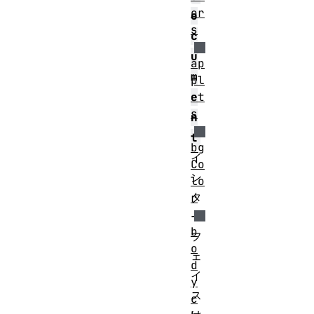
or
o
s
c
u
ap
m
pl
et
e
s
n
t
bg
イ
Co
ン
lo
タ
r
ー
b
フ
o
ェ
d
イ
y
ス
c