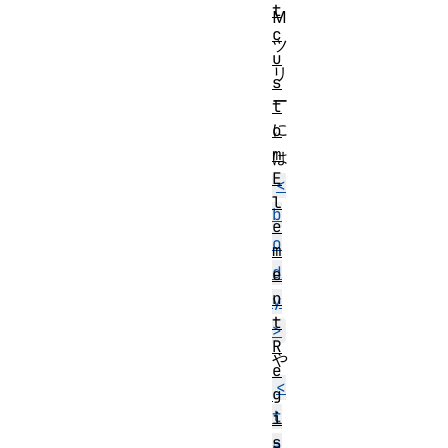
t
M
c
ツ
u
リ
s
ー
t
に
o
m
は
E
<
l
b
e
o
m
d
e
n
y
t
>
R
や
e
<
g
t
i
s
a