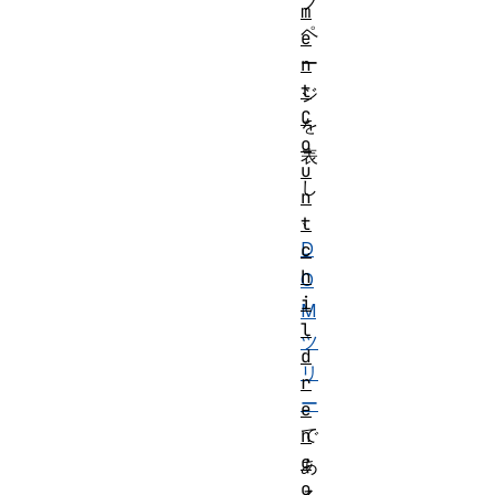
ブ
m
ペ
e
ー
n
t
ジ
C
を
o
表
u
し
n
、
t
D
c
h
O
i
M
l
ツ
d
リ
r
ー
e
で
n
c
あ
o