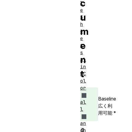
c
l
e
u
S
h
m
e
e
e
t
s
n
al
in
t
kC
ol
or
Baseline
al
広く利
l
用可能
*
an
D
ch