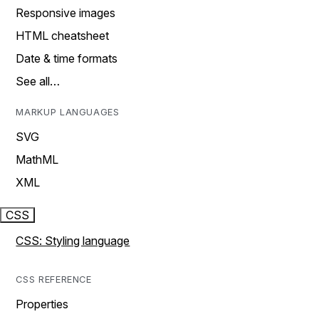
Responsive images
HTML cheatsheet
Date & time formats
See all…
MARKUP LANGUAGES
SVG
MathML
XML
CSS
CSS: Styling language
CSS REFERENCE
Properties