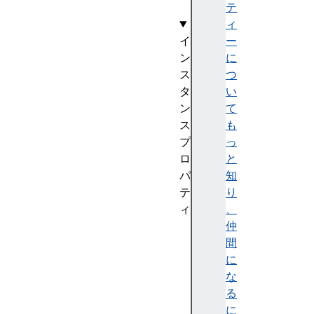
)
テ
ィ
イ
ー
ン
に
ス
つ
タ
い
ン
て
ス
も
プ
っ
ロ
と
パ
知
テ
り
ィ
、
a
仲
c
間
t
に
i
な
v
る
e
に