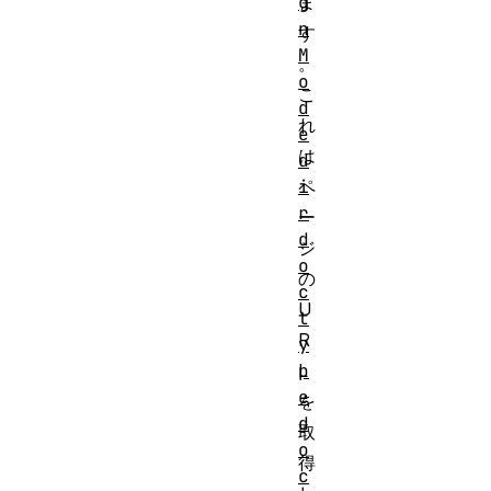
g
ま
n
す
M
。
o
こ
d
れ
e
は
d
i
ペ
r
ー
d
ジ
o
の
c
U
t
R
y
p
L
e
を
d
取
o
得
c