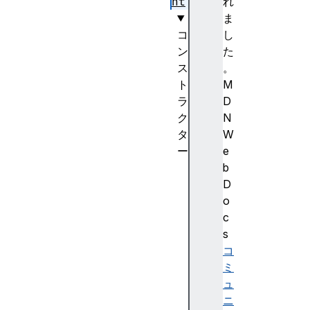
nt
れ
ま
コ
し
ン
た
ス
。
ト
M
ラ
D
ク
N
タ
W
ー
e
D
b
o
D
c
o
u
c
m
s
e
コ
n
ミ
t
ュ
(
ニ