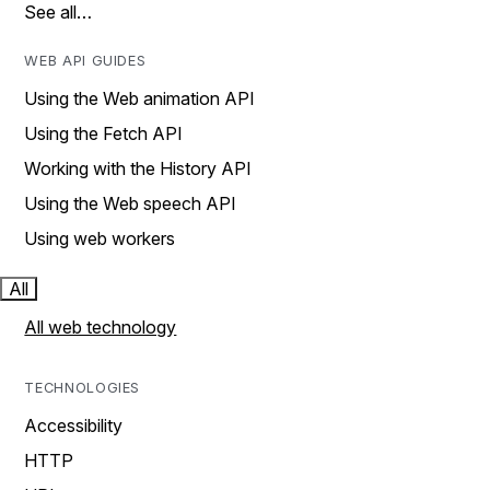
See all…
WEB API GUIDES
Using the Web animation API
Using the Fetch API
Working with the History API
Using the Web speech API
Using web workers
All
All web technology
TECHNOLOGIES
Accessibility
HTTP