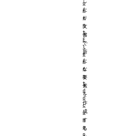
し
u
た
m
e
り
n
文
t
書
E
で
l
新
e
た
m
e
な
n
要
t
素
d
を
o
作
c
成
u
m
す
e
る
n