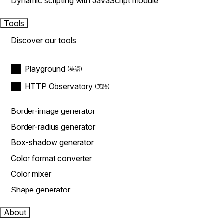
Dynamic scripting with JavaScript module
Tools
Discover our tools
Playground
HTTP Observatory
Border-image generator
Border-radius generator
Box-shadow generator
Color format converter
Color mixer
Shape generator
About