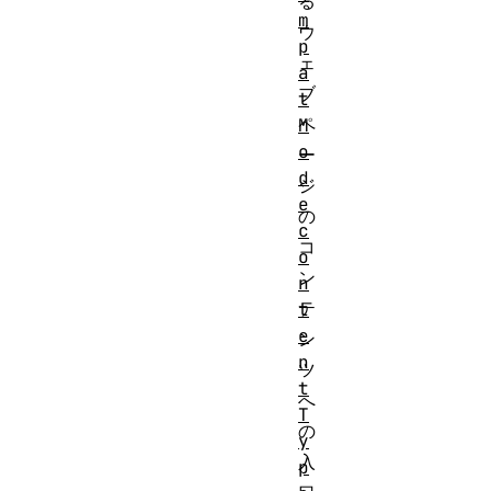
る
m
ウ
p
ェ
a
ブ
t
ペ
M
o
ー
d
ジ
e
の
c
コ
o
ン
n
テ
t
e
ン
n
ツ
t
へ
T
の
y
入
p