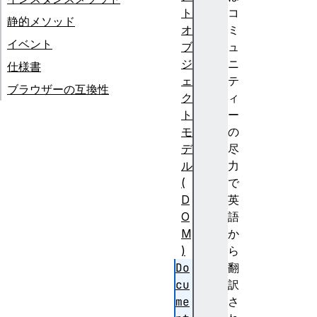
ト
コ
静的メソッド
オ
ミ
イベント
ブ
ュ
ジ
ニ
仕様書
ェ
テ
ブラウザーの互換性
ク
ィ
ト
ー
モ
の
デ
尽
ル
力
(
で
D
英
O
語
M
か
)
ら
Do
翻
cu
訳
me
さ