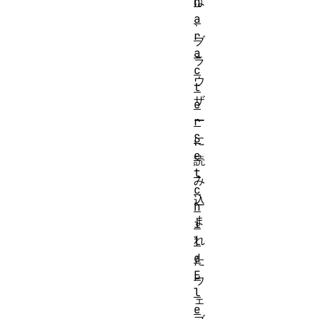
は
h
a
、
r
ブ
a
ラ
c
ウ
t
ザ
e
ー
r
S
に
e
読
t
み
c
込
h
ま
i
れ
l
d
た
E
ウ
l
ェ
e