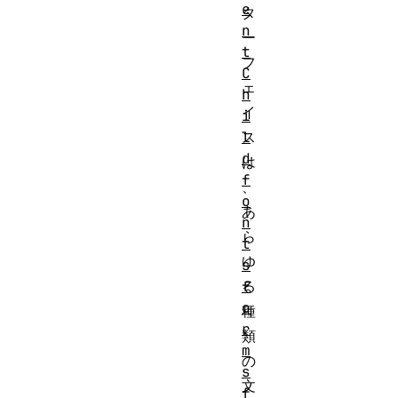
e
タ
n
ー
t
フ
C
ェ
h
イ
i
l
ス
d
は
f
、
o
あ
n
ら
t
ゆ
s
f
る
o
種
r
類
m
の
s
文
f