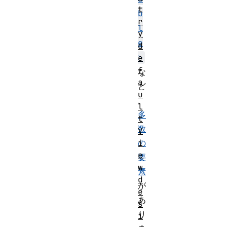
t
b
r
l
y
e
d
>
e
f
な
a
ど
u
、
l
多
t
数
V
i
の
e
要
w
素
d
が
e
あ
s
り
i