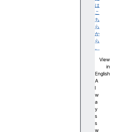
E
は
l
こ
e
ち
m
ら
e
か
n
ら
t
。
a
View
c
in
t
English
i
A
v
l
e
w
V
a
i
y
e
s
w
s
T
w