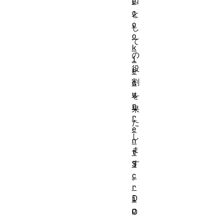
口
e
c
と
o
し
o
て
k
の
i
役
e
割
c
u
を
r
果
r
た
e
し
n
ま
t
す
S
c
。
r
D
i
p
O