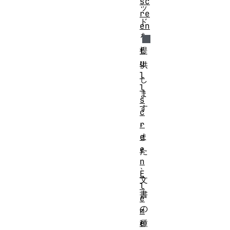
sc
ッ
re
ド
en
を
f
提
u
供
l
し
l
ま
s
す
c
。
r
e
ま
e
た
n
、
E
文
l
書
e
の
m
e
種