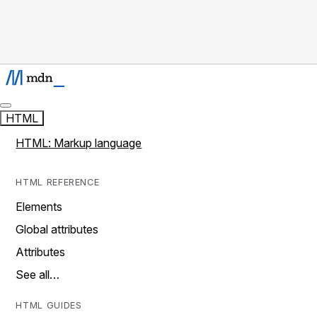
HTML
HTML: Markup language
HTML REFERENCE
Elements
Global attributes
Attributes
See all…
HTML GUIDES