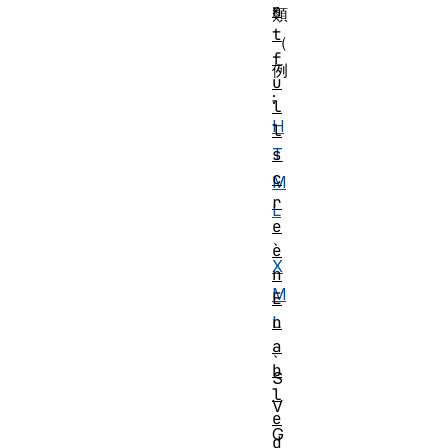
n
類
t
（
f
例
u
:
l
H
l
s
T
c
M
r
L
e
、
e
X
n
M
E
n
L
a
、
b
S
l
V
e
G
d