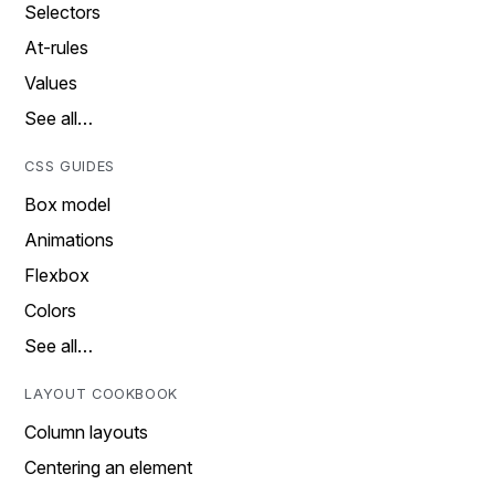
Selectors
At-rules
Values
See all…
CSS GUIDES
Box model
Animations
Flexbox
Colors
See all…
LAYOUT COOKBOOK
Column layouts
Centering an element