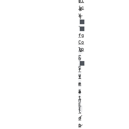
ol
し
ic
ま
y
す
。
fg
Co
EventTarget
Node
lo
D
r
o
c
f
u
i
r
m
s
e
t
n
E
t
l
イ
e
m
ン