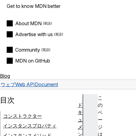
Get to know MDN better
About MDN
Advertise with us
Community
MDN on GitHub
Blog
ウェブ
Web API
Document
こ
目次
ド
の
キ
ペ
コンストラクター
ュ
ー
インスタンスプロパティ
メ
ジ
ン
は
インスタンスメソッド