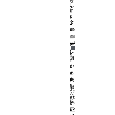
な
t
ど
U
、
R
文
I
do
書
ma
全
in
体
に
e
関
m
わ
b
e
る
d
機
s
能
fe
を
at
提
ur
供
eP