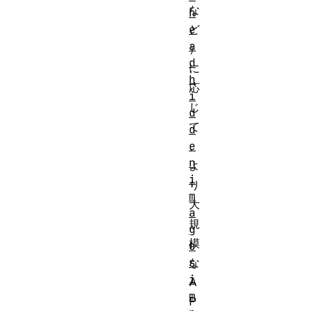
な
h
e
ど
a
）
d
に
h
応
i
じ
d
て
d
e
、
n
よ
i
り
m
大
a
規
g
模
e
s
な
i
A
m
P