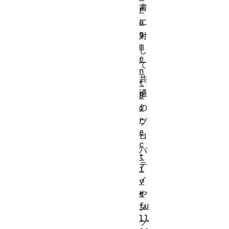
書
r
a
に
g
対
m
し
e
て
n
共
t
通
D
i
の
r
プ
e
ロ
c
パ
t
テ
i
ィ
v
e
や
fu
メ
ll
ソ