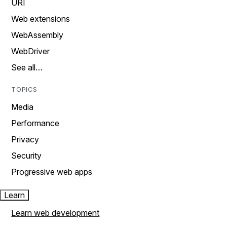
URI
Web extensions
WebAssembly
WebDriver
See all…
TOPICS
Media
Performance
Privacy
Security
Progressive web apps
Learn
Learn web development