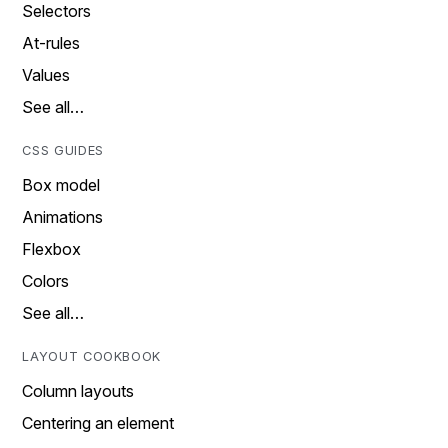
Selectors
At-rules
Values
See all…
CSS GUIDES
Box model
Animations
Flexbox
Colors
See all…
LAYOUT COOKBOOK
Column layouts
Centering an element