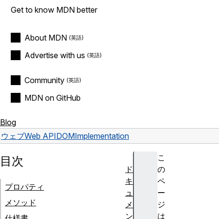
Get to know MDN better
About MDN
Advertise with us
Community
MDN on GitHub
Blog
ウェブ
Web API
DOMImplementation
こ
目次
ド
の
キ
ペ
プロパティ
ュ
ー
メソッド
メ
ジ
ン
は
仕様書