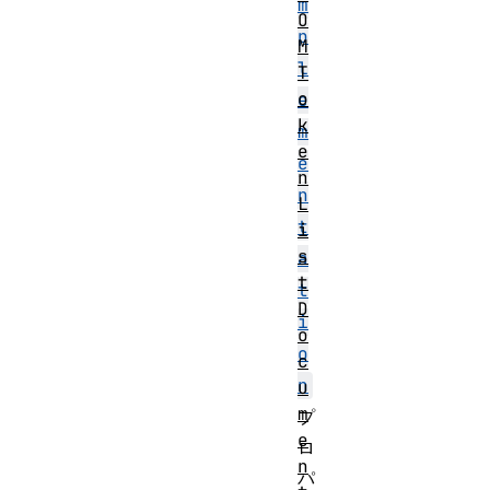
m
O
p
M
l
T
o
e
k
m
e
e
n
n
L
t
i
s
a
t
t
D
i
o
o
c
n
u
m
プ
e
ロ
n
パ