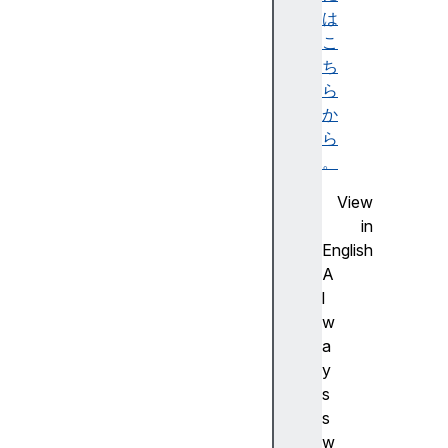
e
は
D
こ
o
ち
c
ら
u
か
m
ら
e
。
n
View
t
in
T
English
y
A
p
l
e
w
(
a
)
y
c
s
r
s
e
w