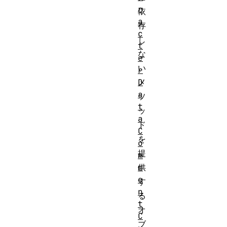
r
依
a
存
c
し
t
な
e
い
r
D
メ
a
ソ
t
ッ
a
ド
C
を
o
提
m
m
供
e
す
n
る
t
オ
C
ブ