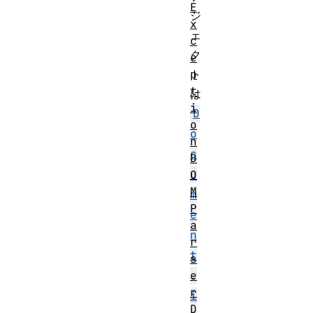
E
ジ
x
ェ
c
ク
e
p
ト
t
は
i
D
o
o
n
c
D
u
O
M
m
P
e
a
n
r
t
s
e
.
r
i
D