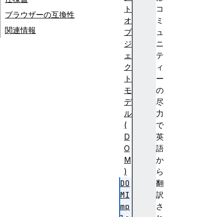
ト
コ
ブラウザーの互換性
オ
ミ
関連情報
ブ
ュ
ジ
ニ
ェ
テ
ク
ィ
ト
ー
モ
の
デ
尽
ル
力
(
で
D
英
O
語
M
か
)
ら
DO
翻
MI
訳
mp
さ