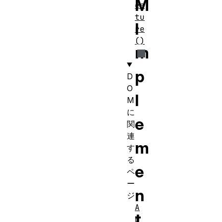
M
ea
tu
I
re
()
m
p
D
O
l
M
に
e
関
連
m
す
る
e
ペ
ー
n
ジ
A
t
b