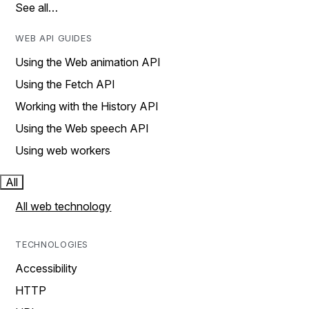
See all…
WEB API GUIDES
Using the Web animation API
Using the Fetch API
Working with the History API
Using the Web speech API
Using web workers
All
All web technology
TECHNOLOGIES
Accessibility
HTTP