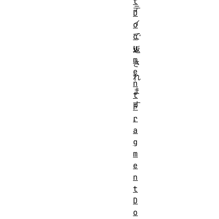
t
テ
D
ィ
o
で
c
u
返
m
さ
e
れ
n
ま
t
す
F
。
r
a
g
m
e
n
t
D
o