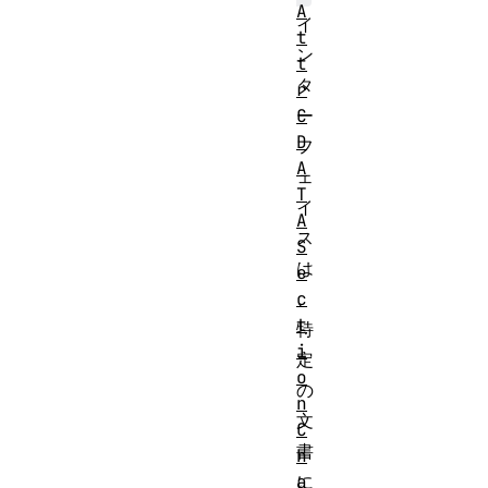
A
イ
t
ン
t
タ
r
C
ー
D
フ
A
ェ
T
イ
A
ス
S
は
e
c
、
t
特
i
定
o
の
n
文
C
書
h
a
に