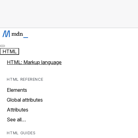
HTML
HTML: Markup language
HTML REFERENCE
Elements
Global attributes
Attributes
See all…
HTML GUIDES