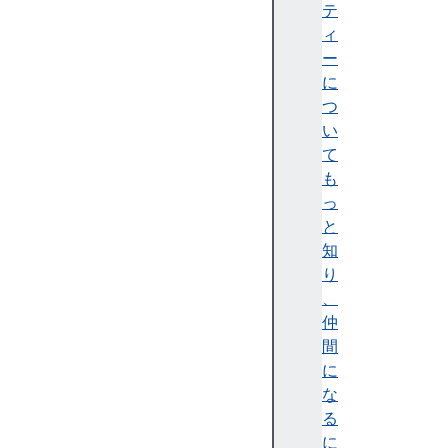
e
テ
a
ィ
t
ー
e
に
D
つ
o
い
c
て
u
も
m
っ
e
と
n
知
t
り
(
、
)
仲
c
間
r
に
e
な
a
る
t
に