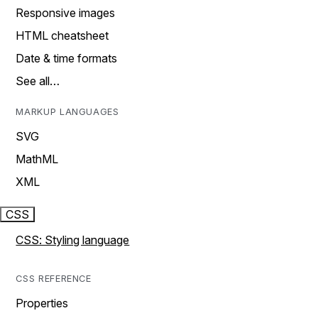
Responsive images
HTML cheatsheet
Date & time formats
See all…
MARKUP LANGUAGES
SVG
MathML
XML
CSS
CSS: Styling language
CSS REFERENCE
Properties