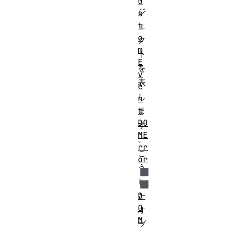
u
ジ
s
t
ェ
o
ク
m
ト
E
を
v
表
e
し
n
t
ま
DO
す
ME
。
rr
こ
or
う
し
D
た
O
オ
M
ブ