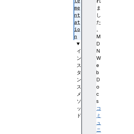
le
れ
me
ま
nt
し
at
た
io
。
n
M
D
イ
N
ン
W
ス
e
タ
b
ン
D
ス
o
メ
c
ソ
s
ッ
コ
ド
ミ
c
ュ
r
ニ