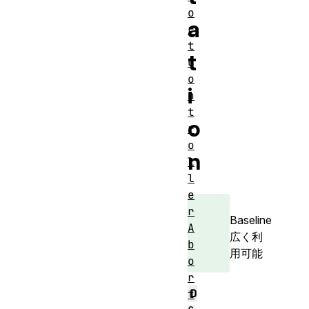
o
a
r
t
t
C
o
i
n
t
o
r
o
n
l
l
e
r
Baseline
A
広く利
b
用可能
o
r
D
t