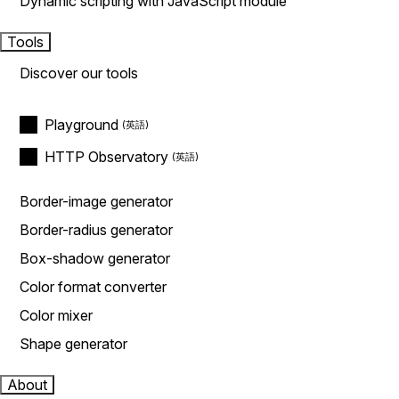
Dynamic scripting with JavaScript module
Tools
Discover our tools
Playground
HTTP Observatory
Border-image generator
Border-radius generator
Box-shadow generator
Color format converter
Color mixer
Shape generator
About