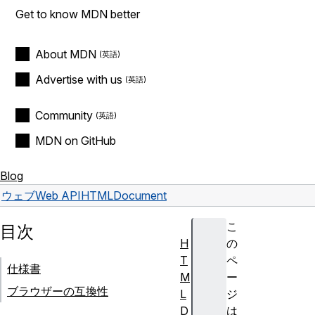
Get to know MDN better
About MDN
Advertise with us
Community
MDN on GitHub
Blog
ウェブ
Web API
HTMLDocument
こ
目次
H
の
T
ペ
仕様書
M
ー
ブラウザーの互換性
L
ジ
D
は