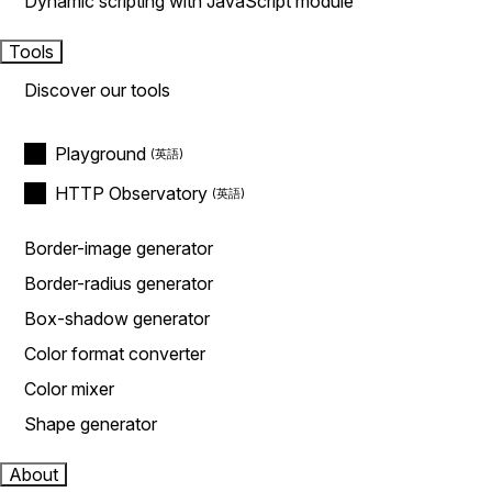
Dynamic scripting with JavaScript module
Tools
Discover our tools
Playground
HTTP Observatory
Border-image generator
Border-radius generator
Box-shadow generator
Color format converter
Color mixer
Shape generator
About