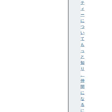
d
テ
E
ィ
v
ー
e
に
n
つ
t
い
D
て
O
も
M
っ
S
と
t
知
r
り
i
、
n
仲
g
間
M
に
a
な
p
る
E
に