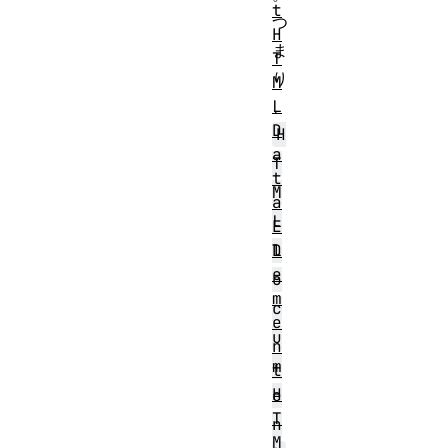
t
つ
H
ま
T
り
M
L
、
D
H
a
T
t
M
a
L
E
l
D
e
o
m
c
e
u
n
m
t
H
e
T
n
M