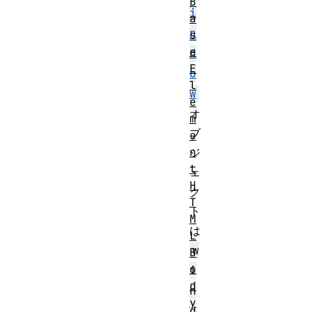
B
i
a
n
s
e
d
E
o
l
w
e
オ
m
ブ
e
n
ジ
t
ェ
H
ク
T
ト
M
は
L
w
B
o
i
d
n
y
d