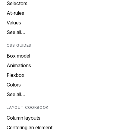
Selectors
At-rules
Values
See all…
CSS GUIDES
Box model
Animations
Flexbox
Colors
See all…
LAYOUT COOKBOOK
Column layouts
Centering an element