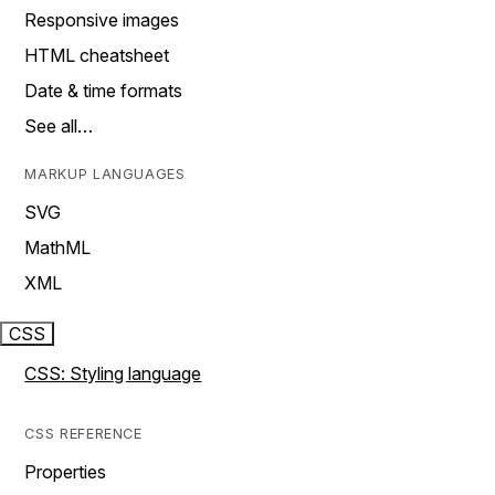
Responsive images
HTML cheatsheet
Date & time formats
See all…
MARKUP LANGUAGES
SVG
MathML
XML
CSS
CSS: Styling language
CSS REFERENCE
Properties