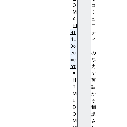
O
コ
M
ミ
A
ュ
PI
ニ
HT
テ
ML
ィ
Do
ー
cu
の
me
尽
nt
力
で
H
英
T
語
M
か
L
ら
D
翻
O
訳
M
さ