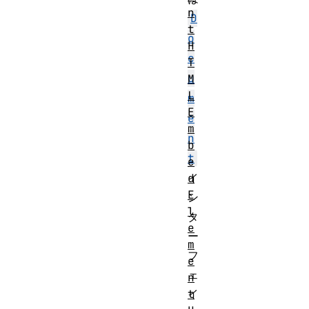
n
D
t
o
H
c
T
u
M
L
m
E
e
m
n
b
t
e
d
イ
E
ン
l
タ
e
ー
m
フ
e
ェ
n
t
イ