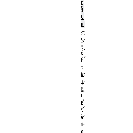
D
e
i
n
v
t
E
l
の
e
メ
m
ン
e
バ
n
ー
t
H
の
T
ド
M
キ
L
ュ
E
メ
l
ン
e
m
ト
e
は