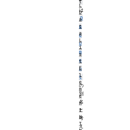
t
L
は
D
D
a
t
o
a
c
L
u
i
m
s
e
t
E
n
l
t
e
の
m
別
e
名
n
t
と
H
考
T
え