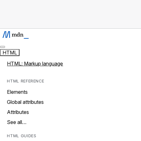
HTML
HTML: Markup language
HTML REFERENCE
Elements
Global attributes
Attributes
See all…
HTML GUIDES