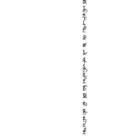
H
ス
T
の
M
ド
L
キ
F
ュ
i
e
メ
l
ン
d
ト
S
の
e
下
t
で
E
l
見
e
つ
m
か
e
り
n
ま
t