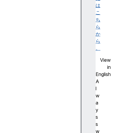
r
は
r
こ
o
ち
r
ら
E
か
v
ら
e
。
n
View
t
in
H
English
T
A
M
l
L
w
A
a
n
y
c
s
h
s
o
w