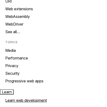
URI
Web extensions
WebAssembly
WebDriver
See all…
TOPICS
Media
Performance
Privacy
Security
Progressive web apps
Learn
Learn web development