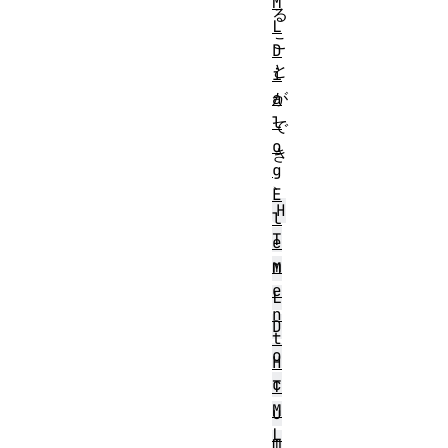
M
る
L
こ
D
と
i
a
が
l
で
o
き
g
、
E
H
l
T
e
m
M
e
L
n
D
t
o
H
c
T
M
u
L
m