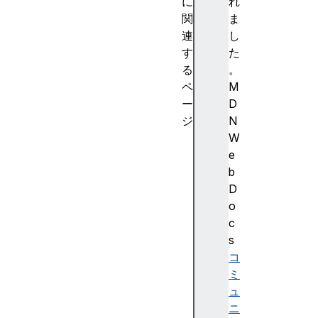
に
れ
関
ま
連
し
す
た
る
。
ペ
M
ー
D
ジ
N
B
W
e
e
f
b
o
D
r
o
e
c
U
s
n
コ
l
ミ
o
ュ
a
ニ