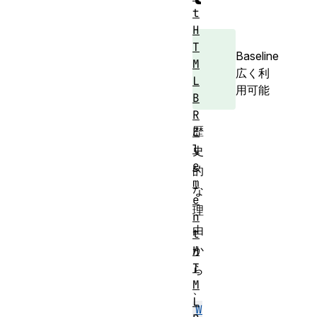
t
H
T
Baseline
M
広く利
L
用可能
B
R
歴
E
l
史
e
的
m
な
e
理
n
由
t
か
H
T
ら
M
、
L
W