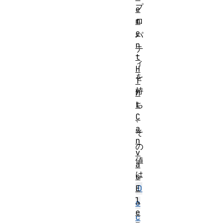
プ
e
m
ロ
e
パ
n
テ
t
ィ
H
を
T
持
M
L
ち
C
、
a
そ
n
の
v
値
a
は
s
E
D
l
o
e
c