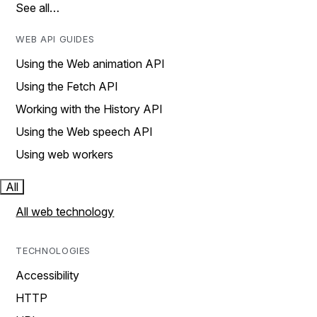
See all…
WEB API GUIDES
Using the Web animation API
Using the Fetch API
Working with the History API
Using the Web speech API
Using web workers
All
All web technology
TECHNOLOGIES
Accessibility
HTTP