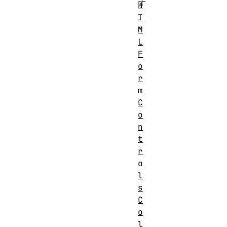
す
H
T
。
M
L
F
o
r
m
C
o
n
t
r
o
l
s
C
o
l