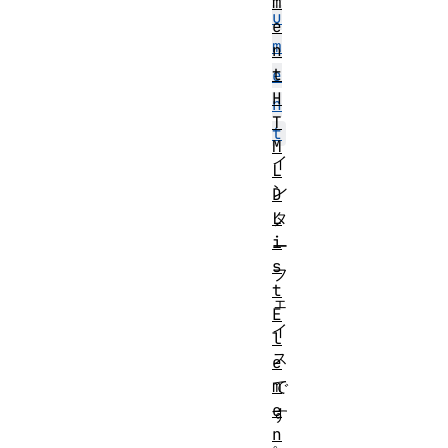
m
u
e
m
n
t
e
H
n
T
t
M
イ
L
ン
D
L
タ
i
ー
s
フ
t
ェ
E
イ
l
ス
e
m
で
e
す
n
。