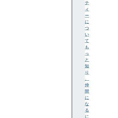
択
テ
と
ィ
走
ー
査
に
D
つ
O
い
M
て
ツ
も
リ
っ
ー
と
の
知
構
り
築
、
と
仲
更
間
新
に
イ
な
ベ
る
ン
に