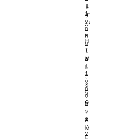
t
ま
i
す
o
が
n
、
M
H
u
T
t
a
M
t
L
i
、
o
S
n
V
O
G
b
s
、
e
X
r
M
v
L