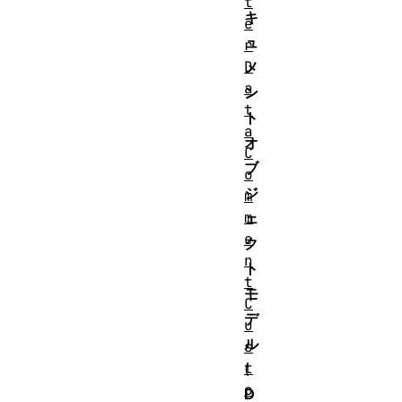
t
キ
e
ュ
r
D
メ
a
ン
t
ト
a
オ
C
ブ
o
ジ
m
m
ェ
e
ク
n
ト
t
モ
C
デ
u
ル
s
t
(
o
D