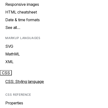
Responsive images
HTML cheatsheet
Date & time formats
See all…
MARKUP LANGUAGES
SVG
MathML
XML
CSS
CSS: Styling language
CSS REFERENCE
Properties