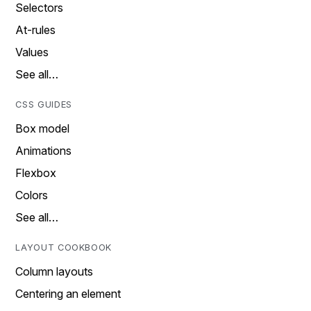
Selectors
At-rules
Values
See all…
CSS GUIDES
Box model
Animations
Flexbox
Colors
See all…
LAYOUT COOKBOOK
Column layouts
Centering an element