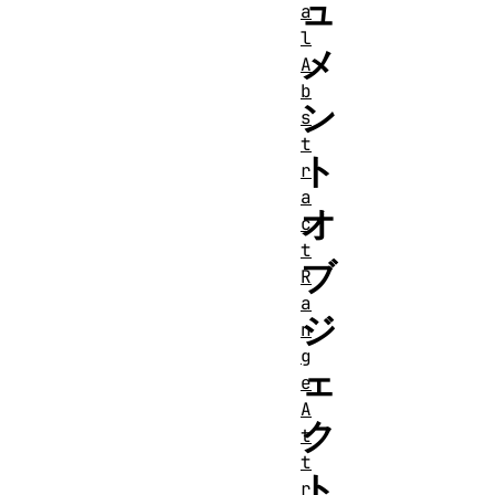
ュ
a
l
メ
A
b
ン
s
t
ト
r
a
オ
c
t
ブ
R
a
ジ
n
g
ェ
e
A
ク
t
t
ト
r