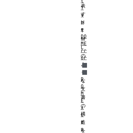
t
表
T
す
y
p
H
e
T
DO
M
ME
L
rr
の
or
よ
う
D
な
O
文
M
書
E
の
x
構
c
e
造
p
を