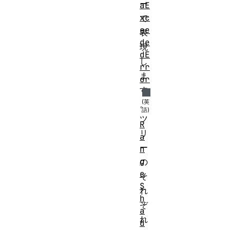
ー
aE
xc
で
ee
表
de
現
dE
し
rr
ま
or
す
。
ツ
R
リ
a
ー
n
g
の
e
そ
S
れ
h
ぞ
a
れ
d