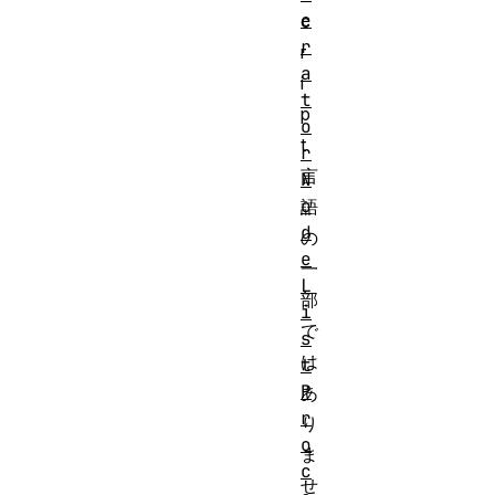
e
c
r
r
a
i
t
p
o
t
r
言
N
o
語
d
の
e
一
L
部
i
で
s
は
t
P
あ
r
り
o
ま
c
せ