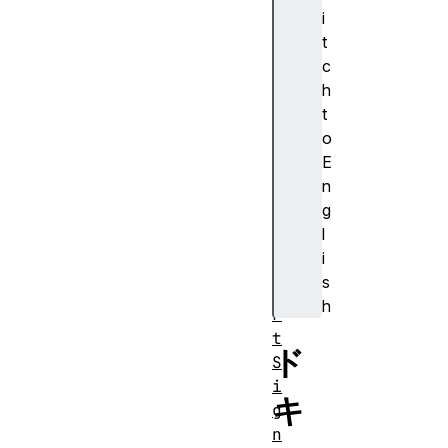
C
i
o
t
n
c
t
h
r
t
o
o
l
E
l
n
e
g
r
l
A
i
b
s
o
h
r
t
ド
S
i
キ
g
n