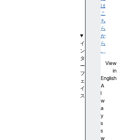
ト
は
の
こ
扱
ち
い
ら
か
イ
ら
ン
。
タ
View
ー
in
フ
English
ェ
A
イ
l
ス
w
A
a
b
y
o
s
r
s
t
w