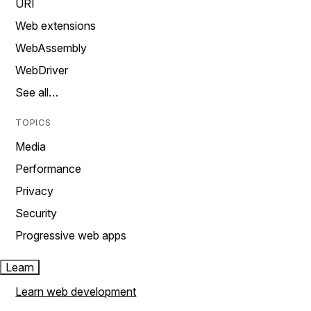
URI
Web extensions
WebAssembly
WebDriver
See all…
TOPICS
Media
Performance
Privacy
Security
Progressive web apps
Learn
Learn web development