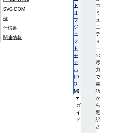
ト
コ
SVG DOM
オ
ミ
例
ブ
ュ
ジ
ニ
仕様書
ェ
テ
関連情報
ク
ィ
ト
ー
モ
の
デ
尽
ル
力
(D
で
O
英
M)
語
か
ガ
ら
イ
翻
ド
訳
D
さ