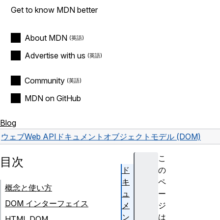
Get to know MDN better
About MDN
Advertise with us
Community
MDN on GitHub
Blog
ウェブ
Web API
ドキュメントオブジェクトモデル (DOM)
こ
目次
ド
の
キ
ペ
概念と使い方
ュ
ー
DOM インターフェイス
メ
ジ
ン
は
HTML DOM