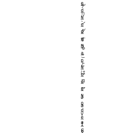
e
デ
d
リ
N
ン
o
グ
d
e
す
M
る
a
こ
p
と
N
は
o
コ
d
e
ア
N
J
o
a
d
v
e
a
I
S
t