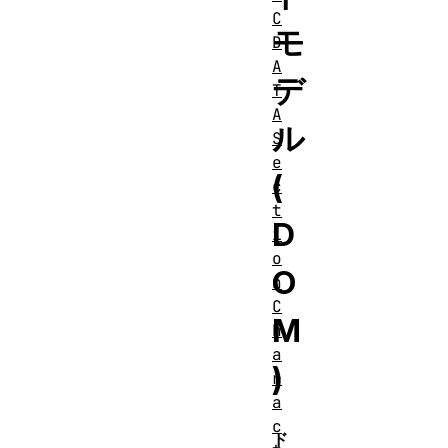
C
モ
D
A
デ
T
A
ル
S
e
(
c
t
D
i
o
O
n
C
M
h
a
)
r
a
c
ド