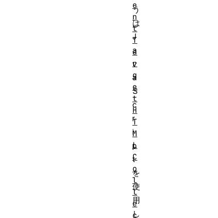
e
う
n
は
t
J
T
a
a
r
v
g
a
e
S
t
c
H
r
T
i
M
L
p
C
t
o
を
l
使
l
用
e
し
c