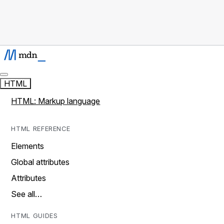
HTML
HTML: Markup language
HTML REFERENCE
Elements
Global attributes
Attributes
See all…
HTML GUIDES