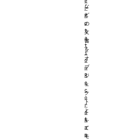
e
な
r
ど
M
u
の
t
文
a
書
t
を
i
オ
o
ブ
n
R
ジ
e
ェ
c
ク
o
ト
r
と
d
し
N
a
て
m
モ