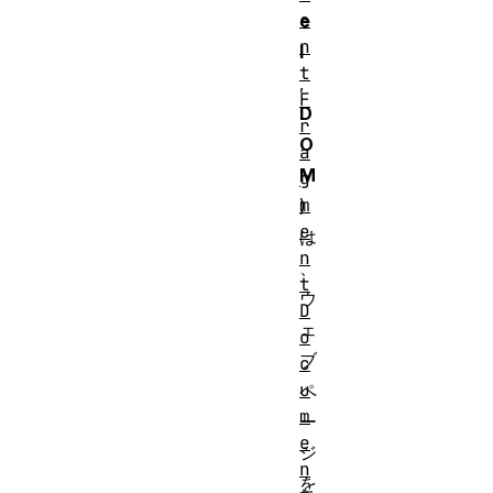
e
e
n
l
t
,
F
D
r
O
a
M
g
m
)
e
は
n
、
t
ウ
D
ェ
o
ブ
c
u
ペ
m
ー
e
ジ
n
を