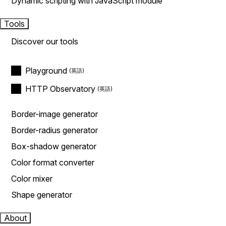
Dynamic scripting with JavaScript module
Tools
Discover our tools
Playground
HTTP Observatory
Border-image generator
Border-radius generator
Box-shadow generator
Color format converter
Color mixer
Shape generator
About