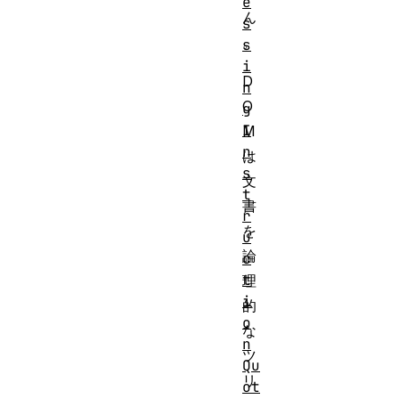
e
ん
s
。
s
i
D
n
O
g
I
M
n
は
s
文
t
書
r
を
u
論
c
t
理
i
的
o
な
n
ツ
Qu
リ
ot