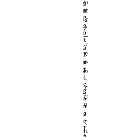
の
o
w
枝
R
は
o
ノ
o
ー
t
ド
S
で
t
a
終
t
わ
i
っ
c
て
R
お
a
り
n
g
、
e
そ
T
れ
e