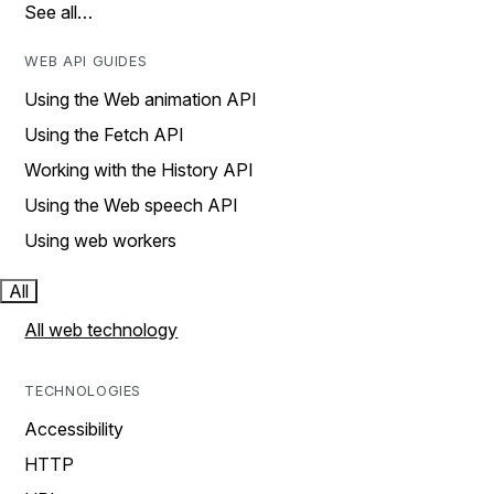
See all…
WEB API GUIDES
Using the Web animation API
Using the Fetch API
Working with the History API
Using the Web speech API
Using web workers
All
All web technology
TECHNOLOGIES
Accessibility
HTTP