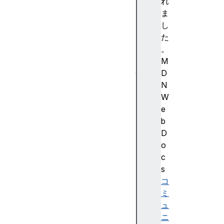
O
れ
M
ま
の
し
構
た
造
。
属
M
性
D
の
N
反
W
映
e
D
b
O
D
M
o
ツ
c
リ
s
ー
コ
上
ミ
の
ュ
選
ニ