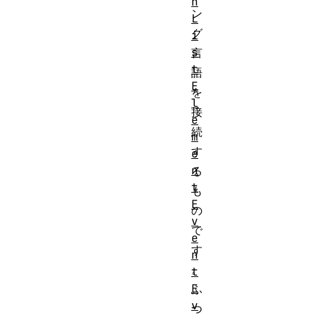
n
ン
L
グ
i
s
言
t
語
E
を
l
接
e
続
m
す
e
n
る
t
も
E
の
v
で
e
す
n
。
t
E
ふ
v
つ