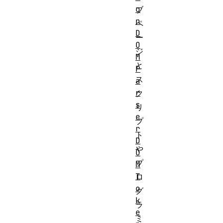
o
ブ
n
ペ
D
ー
O
ジ
M
と
P
ス
a
r
ク
s
リ
e
プ
r
ト
D
や
O
プ
M
T
ロ
o
グ
k
ラ
e
ミ