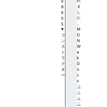
u
れ
m
ま
e
し
n
た
t
。
M
コ
D
ン
N
ス
W
ト
e
ラ
b
ク
D
タ
o
ー
c
D
s
o
コ
c
ミ
u
ュ
m
ニ