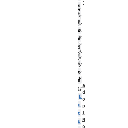
)
s
t
イ
M
ン
ス
o
タ
d
ン
i
ス
f
メ
i
ソ
ッ
e
ド
d
a
は
d
D
o
o
p
t
c
N
u
o