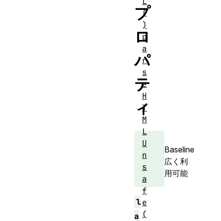
L
プ
(
)
ロ
p
a
パ
r
s
テ
e
H
ィ
T
M
L
U
Baseline
n
広く利
s
用可能
a
f
l
e
(
a