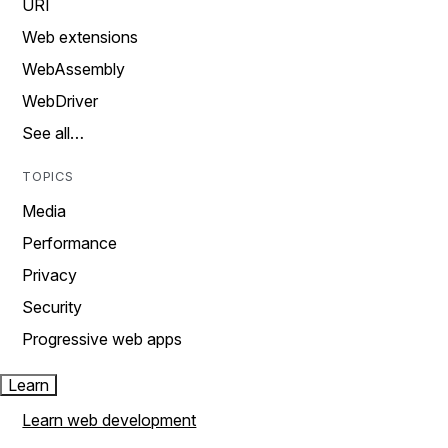
URI
Web extensions
WebAssembly
WebDriver
See all…
TOPICS
Media
Performance
Privacy
Security
Progressive web apps
Learn
Learn web development