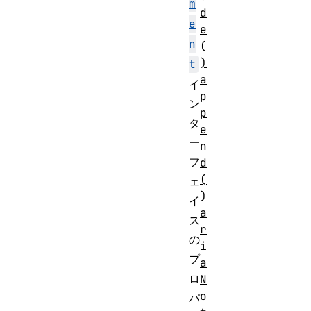
m
d
e
e
n
(
)
t
a
イ
p
ン
p
タ
e
ー
n
フ
d
(
ェ
)
イ
a
ス
r
の
i
プ
a
ロ
N
o
パ