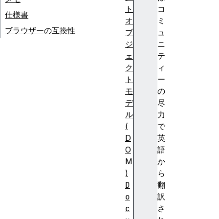
ト
コ
仕様書
オ
ミ
ブラウザーの互換性
ブ
ュ
ジ
ニ
ェ
テ
ク
ィ
ト
ー
モ
の
デ
尽
ル
力
(
で
D
英
O
語
M
か
)
ら
D
翻
o
訳
c
さ