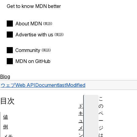
Get to know MDN better
About MDN
Advertise with us
Community
MDN on GitHub
Blog
ウェブ
Web API
Document
lastModified
こ
目次
ド
の
キ
ペ
値
ュ
ー
例
メ
ジ
ン
は
メモ