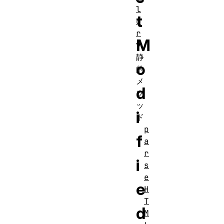
l
t
o
r
M
静
o
的
メ
d
ソ
ッ
i
ド
p
f
a
r
i
s
e
e
H
T
d
M