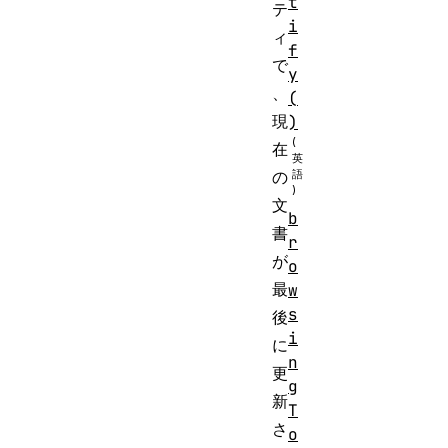
t
テ
i
ィ
f
で
y
、
(
現
)
在
の
文
b
書
r
が
o
最
w
s
後
i
に
n
更
g
新
T
さ
o