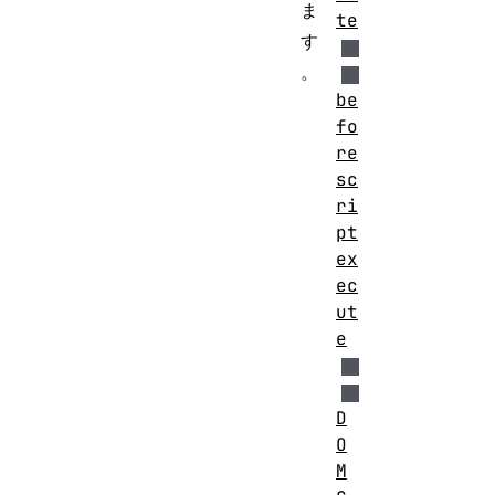
ま
te
す
。
be
fo
re
sc
ri
pt
ex
ec
ut
e
D
O
M