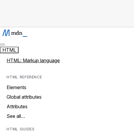
HTML
HTML: Markup language
HTML REFERENCE
Elements
Global attributes
Attributes
See all…
HTML GUIDES