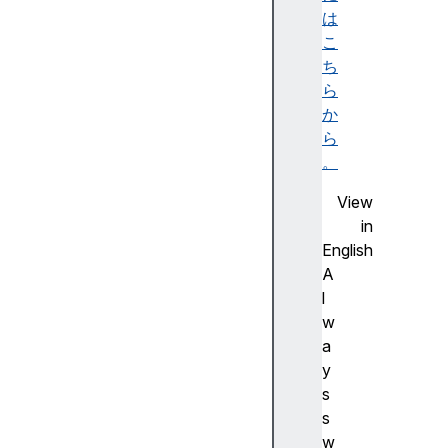
t
は
i
こ
v
ち
e
ら
E
か
l
ら
e
。
m
View
e
in
n
English
t
A
a
l
c
w
t
a
i
y
v
s
e
s
V
w