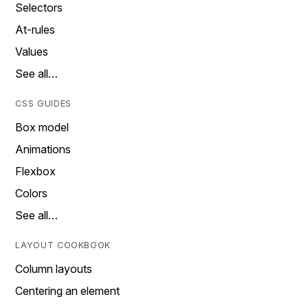
Selectors
At-rules
Values
See all…
CSS GUIDES
Box model
Animations
Flexbox
Colors
See all…
LAYOUT COOKBOOK
Column layouts
Centering an element