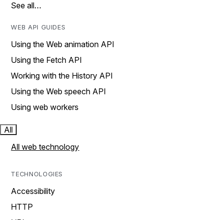
See all…
WEB API GUIDES
Using the Web animation API
Using the Fetch API
Working with the History API
Using the Web speech API
Using web workers
All
All web technology
TECHNOLOGIES
Accessibility
HTTP