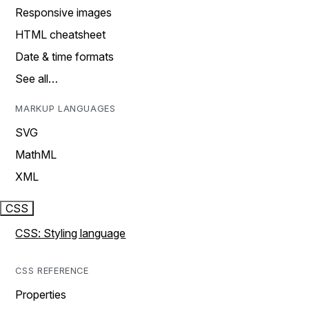
Responsive images
HTML cheatsheet
Date & time formats
See all…
MARKUP LANGUAGES
SVG
MathML
XML
CSS
CSS: Styling language
CSS REFERENCE
Properties