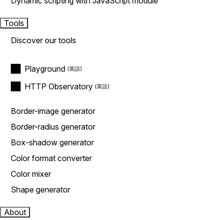
Dynamic scripting with JavaScript module
Tools
Discover our tools
Playground
HTTP Observatory
Border-image generator
Border-radius generator
Box-shadow generator
Color format converter
Color mixer
Shape generator
About