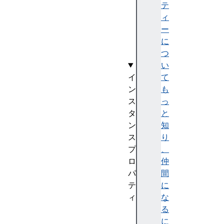
e
テ
n
ィ
t
ー
(
に
)
つ
い
イ
て
ン
も
ス
っ
タ
と
ン
知
ス
り
プ
、
ロ
仲
パ
間
テ
に
ィ
な
a
る
c
に