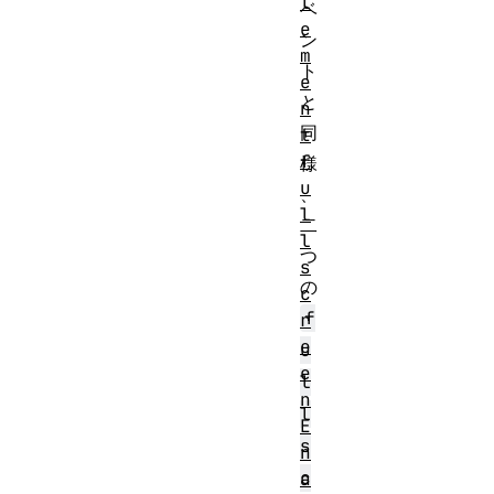
l
ベ
e
ン
m
ト
e
と
n
同
t
f
様
u
、
l
二
l
つ
s
の
c
f
r
e
u
e
l
n
l
E
s
n
c
a