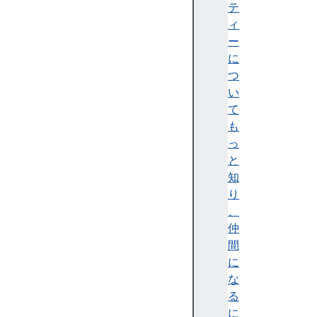
i
テ
v
ィ
e
ー
E
に
l
つ
e
い
m
て
e
も
n
っ
t
と
a
知
c
り
t
、
i
仲
v
間
e
に
V
な
i
る
e
に