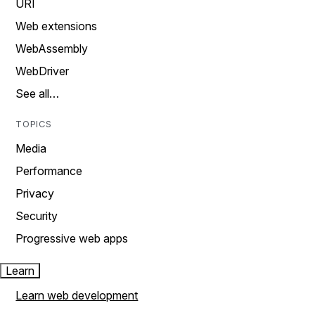
URI
Web extensions
WebAssembly
WebDriver
See all…
TOPICS
Media
Performance
Privacy
Security
Progressive web apps
Learn
Learn web development