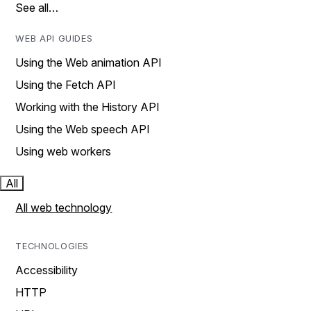
See all…
WEB API GUIDES
Using the Web animation API
Using the Fetch API
Working with the History API
Using the Web speech API
Using web workers
All
All web technology
TECHNOLOGIES
Accessibility
HTTP