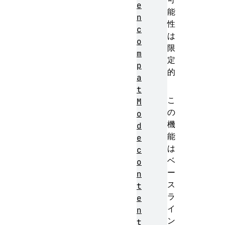
e
能
n
性
c
は
o
限
m
定
p
的
a
t
こ
M
の
o
機
d
能
e
は
c
ベ
o
ー
n
ス
t
ラ
e
イ
n
ン
t