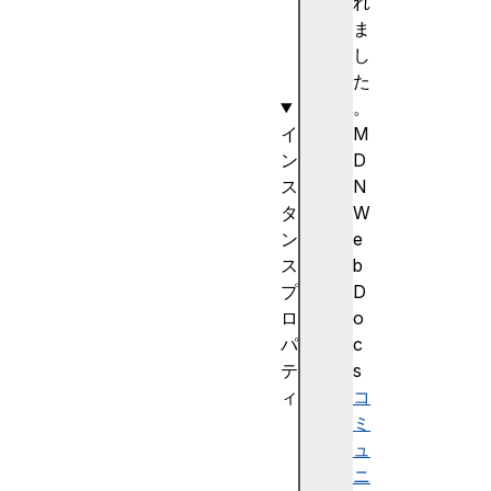
n
れ
t
ま
(
し
)
た
。
イ
M
ン
D
ス
N
タ
W
ン
e
ス
b
プ
D
ロ
o
パ
c
テ
s
ィ
コ
a
ミ
c
ュ
t
ニ