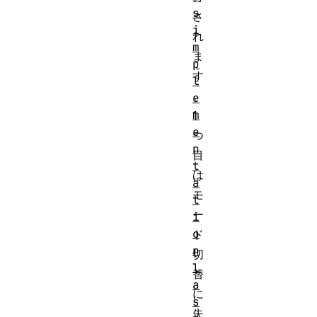
s
さ
i
れ
m
ま
p
す
l
。
e
m
1
e
つ
n
目
t
は
a
モ
t
ー
i
o
ド
n
切
l
替
a
に
s
失