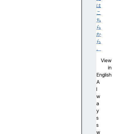
w
は
T
こ
r
ち
a
ら
n
か
s
ら
i
。
t
View
i
in
o
English
n
A
a
l
d
w
o
a
p
y
t
s
e
s
d
w