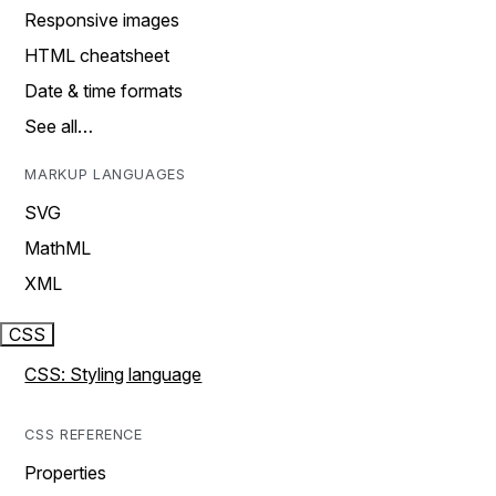
Responsive images
HTML cheatsheet
Date & time formats
See all…
MARKUP LANGUAGES
SVG
MathML
XML
CSS
CSS: Styling language
CSS REFERENCE
Properties