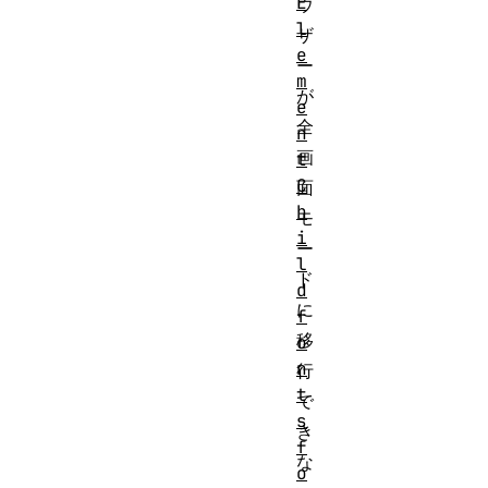
E
ウ
l
ザ
e
ー
m
が
e
全
n
画
t
C
面
h
モ
i
ー
l
ド
d
に
f
移
o
n
行
t
で
s
き
f
な
o