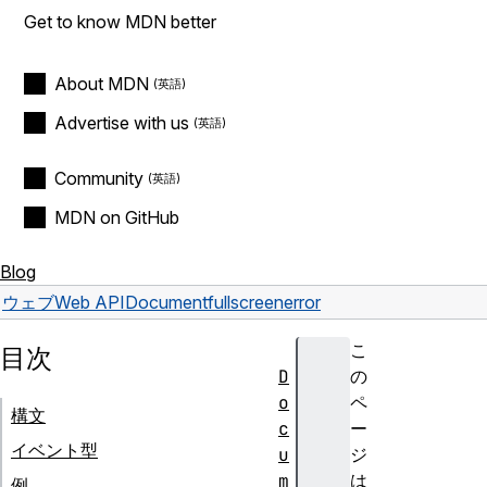
Get to know MDN better
About MDN
Advertise with us
Community
MDN on GitHub
Blog
ウェブ
Web API
Document
fullscreenerror
こ
目次
D
の
o
ペ
構文
c
ー
イベント型
u
ジ
m
は
例