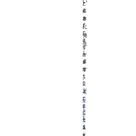
い
r
と
m
s
き
f
に
r
発
a
生
g
し
m
ま
e
n
す
t
。
D
i
f
r
u
e
l
c
l
t
s
i
v
c