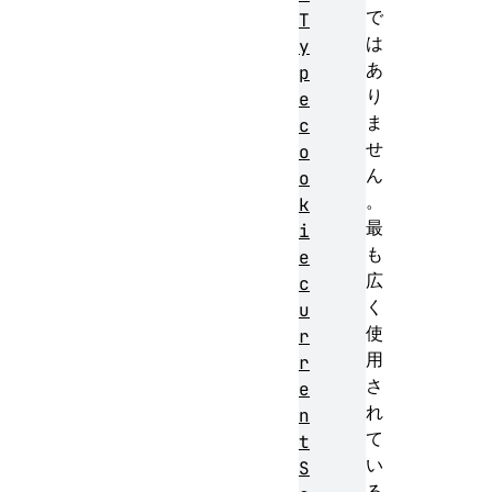
で
T
は
y
あ
p
り
e
ま
c
せ
o
ん
o
。
k
最
i
も
e
広
c
く
u
使
r
用
r
さ
e
れ
n
て
t
い
S
る