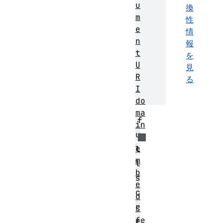
u
換
m
性
e
情
n
報
t
を
U
見
R
る
I
do
ma
f
in
u
e
l
m
l
b
s
e
c
d
r
s
fe
e