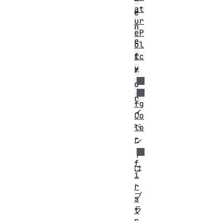
at
e
ur
n
eP
e
ol
r
ic
y
r
o
r
fg
イ
Co
ベ
lo
r
ン
ト
f
は
i
、
r
ブ
s
ラ
t