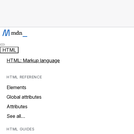
HTML
HTML: Markup language
HTML REFERENCE
Elements
Global attributes
Attributes
See all…
HTML GUIDES