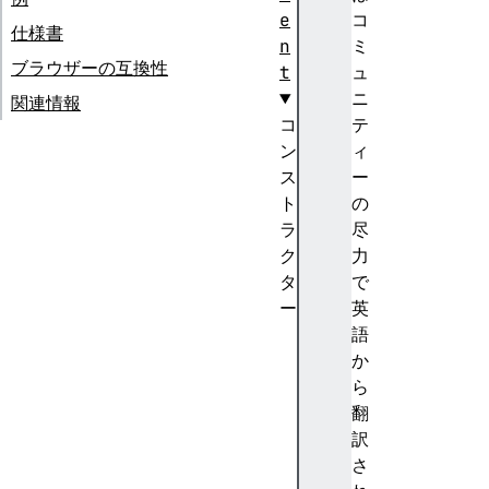
e
コ
仕様書
n
ミ
ブラウザーの互換性
t
ュ
ニ
関連情報
コ
テ
ン
ィ
ス
ー
ト
の
ラ
尽
ク
力
タ
で
ー
英
D
語
o
か
c
ら
u
翻
m
訳
e
さ