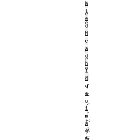
b
r
l
e
e
e
d
n
h
e
e
a
r
d
r
h
o
i
r
d
d
イ
e
ベ
n
ン
i
ト
m
が
a
発
g
e
行