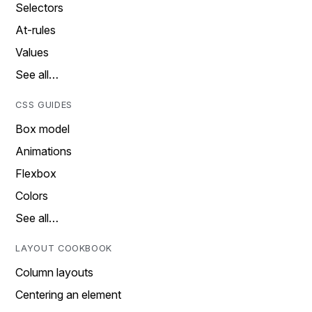
Selectors
At-rules
Values
See all…
CSS GUIDES
Box model
Animations
Flexbox
Colors
See all…
LAYOUT COOKBOOK
Column layouts
Centering an element