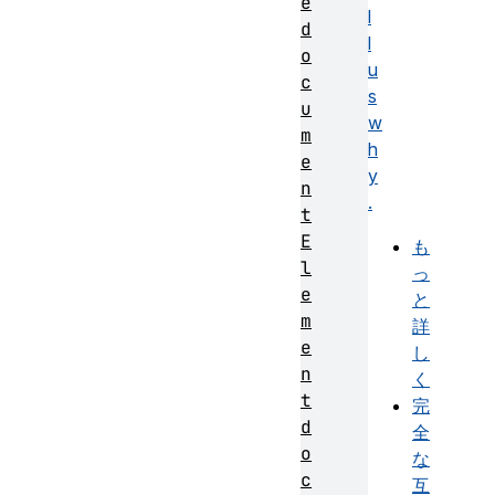
e
l
d
l
o
u
c
s
u
w
m
h
e
y
n
.
t
E
も
l
っ
e
と
m
詳
e
し
n
く
t
完
d
全
o
な
c
互