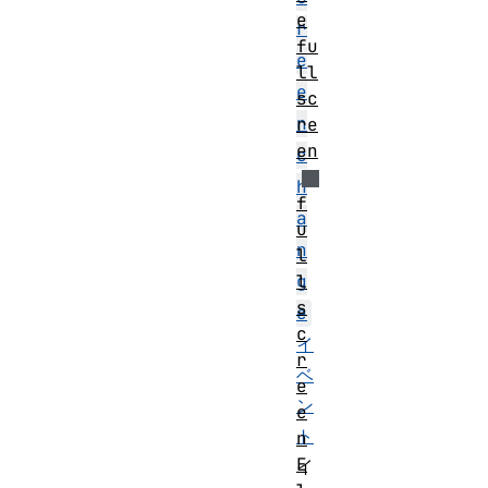
e
r
fu
e
ll
e
sc
n
re
en
c
h
f
a
u
n
l
l
g
s
e
c
イ
r
ベ
e
ン
e
ト
n
E
イ