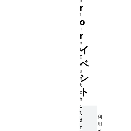
d
r
E
l
o
e
m
r
e
n
イ
t
C
ベ
o
u
ン
n
t
ト
c
h
i
l
利
d
用
r
可