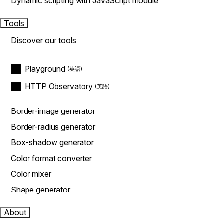
Dynamic scripting with JavaScript module
Tools
Discover our tools
Playground
HTTP Observatory
Border-image generator
Border-radius generator
Box-shadow generator
Color format converter
Color mixer
Shape generator
About