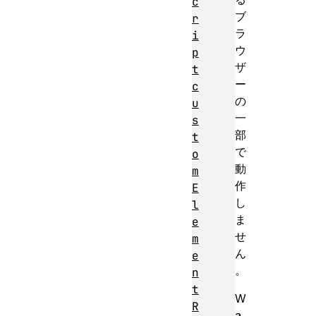
c
ブ
r
ラ
i
ウ
p
ザ
t
ー
c
の
u
一
s
部
t
で
o
動
m
作
E
し
l
ま
e
せ
m
ん
e
。
n
t
W
R
a