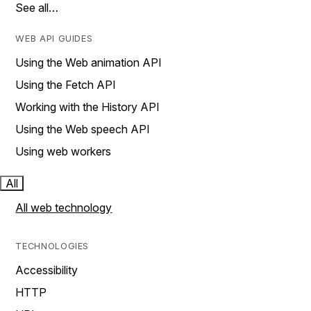
See all…
WEB API GUIDES
Using the Web animation API
Using the Fetch API
Working with the History API
Using the Web speech API
Using web workers
All
All web technology
TECHNOLOGIES
Accessibility
HTTP