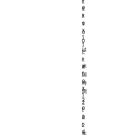
ir
o
e
f
x
o
1
x
0
1
0
1
は
F
、
ir
e
米
f
国
o
時
x
間
1
2
2
0
f
o
2
r
2
d
年