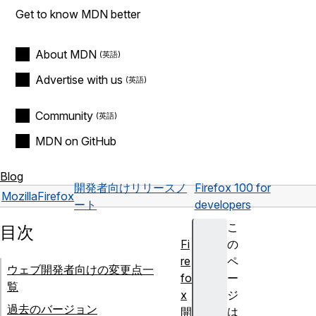
Get to know MDN better
About MDN
Advertise with us
Community
MDN on GitHub
Blog
開発者向けリリースノ
Firefox 100 for
Mozilla
Firefox
ート
developers
こ
目次
Fi
の
re
ペ
ウェブ開発者向けの変更点一
fo
ー
覧
x
ジ
過去のバージョン
開
は