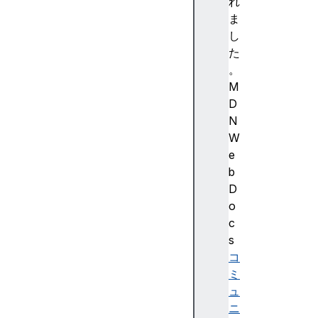
5
れ
3
ま
(
し
S
た
t
。
a
M
b
D
l
N
e
W
)
e
Fi
b
re
D
f
o
o
c
x
s
1
コ
5
ミ
4
ュ
(
ニ