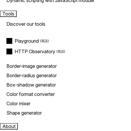
Dynamic scripting with JavaScript module
Tools
Discover our tools
Playground
HTTP Observatory
Border-image generator
Border-radius generator
Box-shadow generator
Color format converter
Color mixer
Shape generator
About