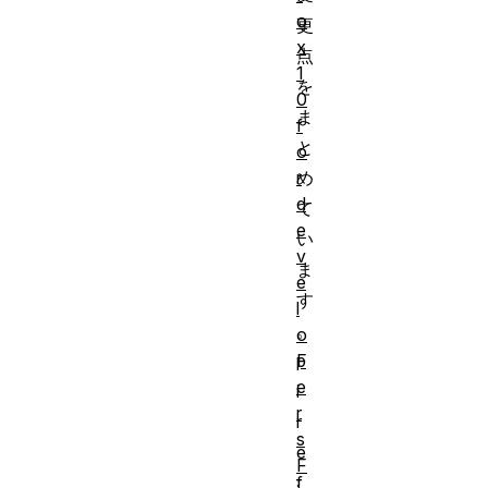
o
更
x
点
1
を
0
ま
f
と
o
r
め
d
て
e
い
v
ま
e
す
l
。
o
p
F
e
i
r
r
s
e
F
f