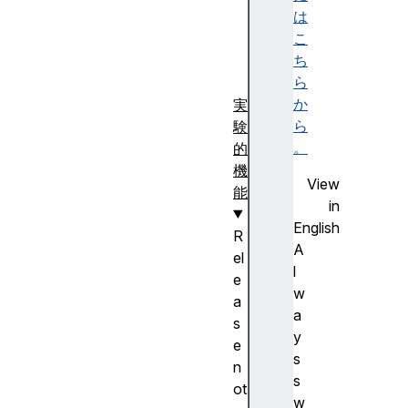
は
)
こ
ち
ら
か
実
ら
験
。
的
機
View
能
in
English
R
A
el
l
e
w
a
a
s
y
e
s
n
s
ot
w