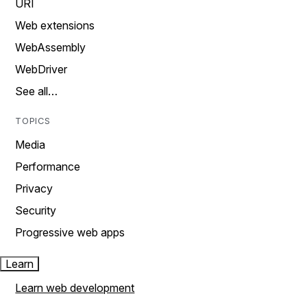
URI
Web extensions
WebAssembly
WebDriver
See all…
TOPICS
Media
Performance
Privacy
Security
Progressive web apps
Learn
Learn web development