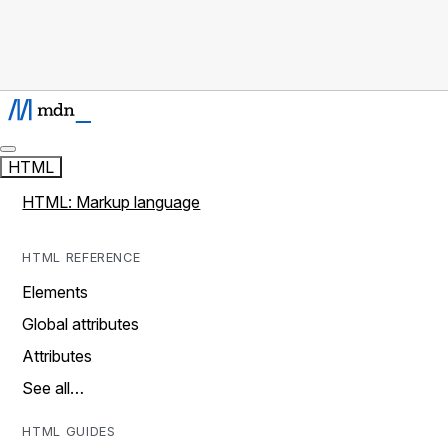
HTML
HTML: Markup language
HTML REFERENCE
Elements
Global attributes
Attributes
See all…
HTML GUIDES