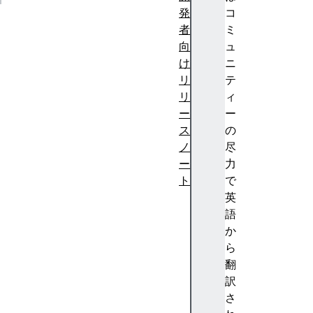
発
コ
者
ミ
向
ュ
け
ニ
リ
テ
リ
ィ
ー
ー
ス
の
ノ
尽
ー
力
ト
で
F
英
ir
語
e
か
f
ら
o
翻
x
訳
1
さ