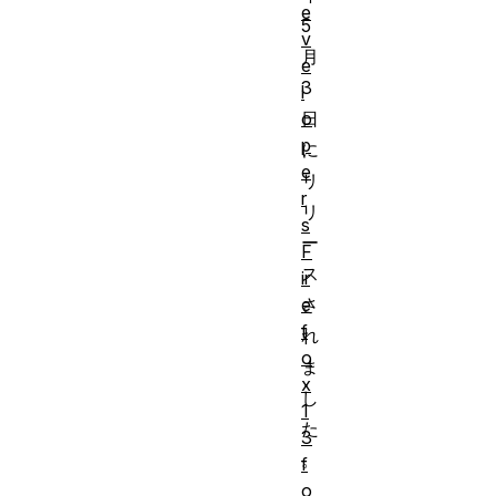
e
5
v
月
e
3
l
o
日
p
に
e
リ
r
リ
s
ー
F
ス
ir
e
さ
f
れ
o
ま
x
し
1
た
3
。
f
o