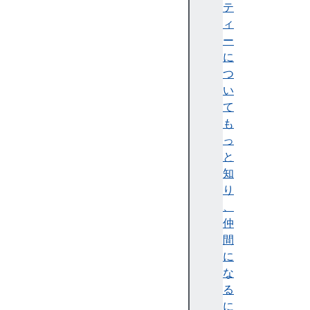
B
テ
et
ィ
a)
ー
に
つ
い
て
Fi
も
re
っ
f
と
o
知
x
り
1
、
5
仲
5
間
(
に
Ni
な
g
る
ht
に
ly