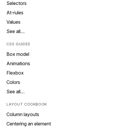
Selectors
At-rules
Values
See all…
CSS GUIDES
Box model
Animations
Flexbox
Colors
See all…
LAYOUT COOKBOOK
Column layouts
Centering an element