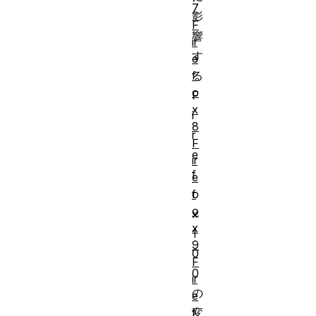
7
影
F
響
ir
す
e
f
る
o
F
x
i
8
r
F
e
ir
f
e
f
o
o
x
x
1
9
0
F
0
ir
の
e
f
変