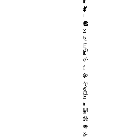
ir
r
e
f
s
o
x
5
こ
F
の
ir
ペ
e
f
ー
o
ジ
x
で
6
は
F
、
ir
開
e
f
発
o
者
x
に