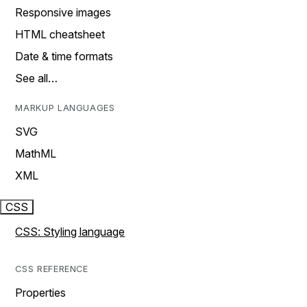
Responsive images
HTML cheatsheet
Date & time formats
See all…
MARKUP LANGUAGES
SVG
MathML
XML
CSS
CSS: Styling language
CSS REFERENCE
Properties