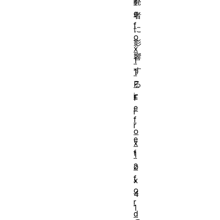
ir
発
e
者
f
に
o
影
x
響
1
す
1
F
る
ir
F
e
i
f
r
o
e
x
f
1
2
o
f
x
o
4
r
1
d