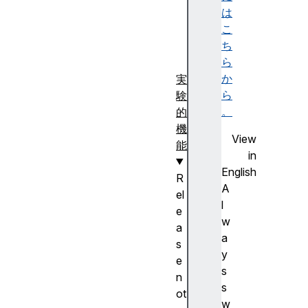
は
)
こ
ち
ら
か
実
ら
験
。
的
機
View
能
in
English
R
A
el
l
e
w
a
a
s
y
e
s
n
s
ot
w