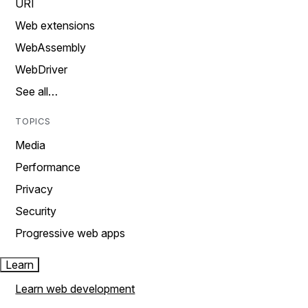
URI
Web extensions
WebAssembly
WebDriver
See all…
TOPICS
Media
Performance
Privacy
Security
Progressive web apps
Learn
Learn web development