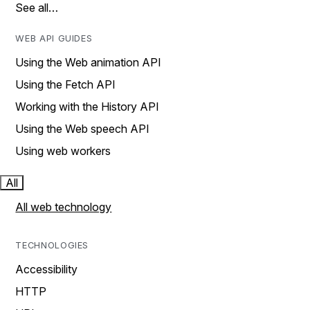
See all…
WEB API GUIDES
Using the Web animation API
Using the Fetch API
Working with the History API
Using the Web speech API
Using web workers
All
All web technology
TECHNOLOGIES
Accessibility
HTTP