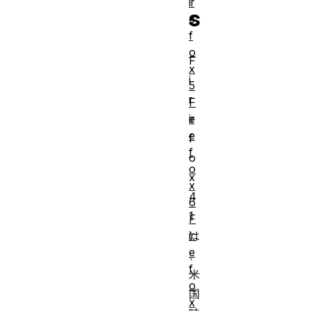
ir
s
e
f
o
F
x
i
5
r
F
ir
e
e
f
f
o
o
x
x
4
6
1
F
ir
は
e
、
f
米
o
国
x