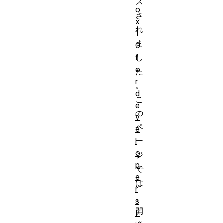
ス
o
さ
x
れ
1
ま
0
f
し
o
た
r
。
d
こ
e
の
v
ペ
e
l
ー
o
ジ
p
で
e
は
r
、
s
開
F