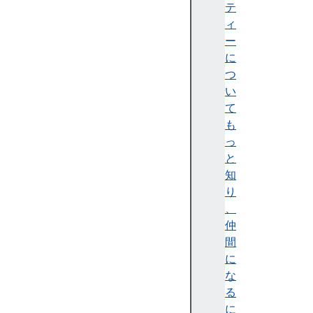
B
テ
et
ィ
a)
ー
に
つ
い
て
Fi
も
re
っ
f
と
o
知
x
り
1
、
5
仲
5
間
(
に
Ni
な
g
る
ht
に
ly