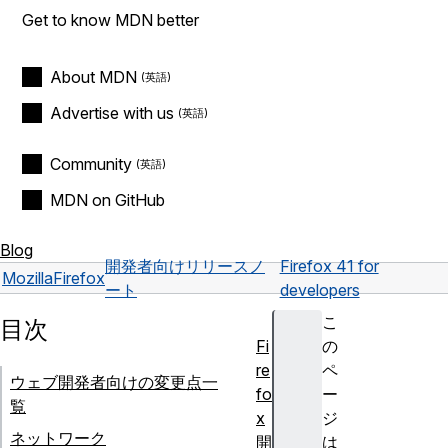
Get to know MDN better
About MDN
Advertise with us
Community
MDN on GitHub
Blog
開発者向けリリースノ
Firefox 41 for
Mozilla
Firefox
ート
developers
こ
目次
Fi
の
re
ペ
ウェブ開発者向けの変更点一
fo
ー
覧
x
ジ
ネットワーク
開
は