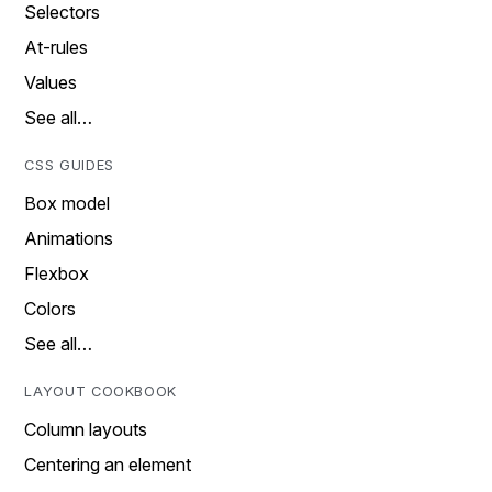
Selectors
At-rules
Values
See all…
CSS GUIDES
Box model
Animations
Flexbox
Colors
See all…
LAYOUT COOKBOOK
Column layouts
Centering an element