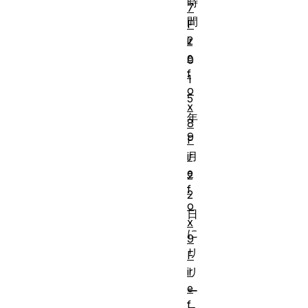
時
7
間
F
ir
2
e
0
f
1
o
5
x
年
8
9
F
ir
月
e
2
f
2
o
日
x
に
9
リ
F
ir
リ
e
ー
f