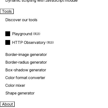
Dynamic scripting with JavaScript module
Tools
Discover our tools
Playground
HTTP Observatory
Border-image generator
Border-radius generator
Box-shadow generator
Color format converter
Color mixer
Shape generator
About