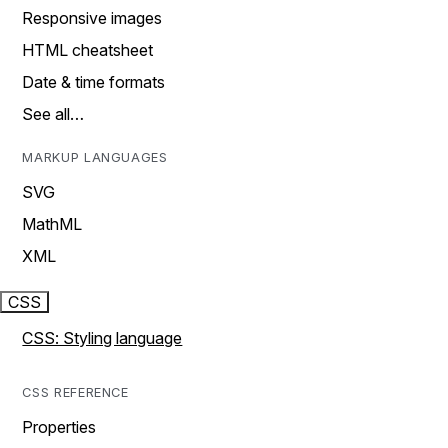
Responsive images
HTML cheatsheet
Date & time formats
See all…
MARKUP LANGUAGES
SVG
MathML
XML
CSS
CSS: Styling language
CSS REFERENCE
Properties