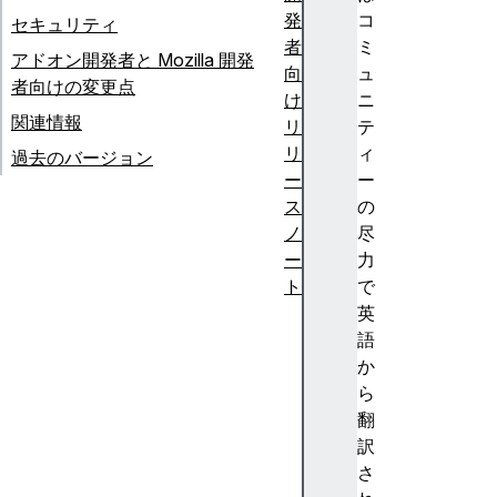
発
コ
セキュリティ
者
ミ
アドオン開発者と Mozilla 開発
向
ュ
者向けの変更点
け
ニ
関連情報
リ
テ
リ
ィ
過去のバージョン
ー
ー
ス
の
ノ
尽
ー
力
ト
で
F
英
ir
語
e
か
f
ら
o
翻
x
訳
1
さ