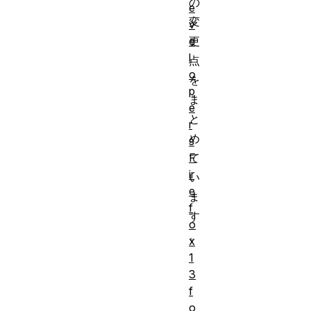
の
e
変
v
e
更
l
点
o
を
p
ま
e
と
r
め
s
F
て
ir
い
e
ま
f
す
o
。
x
1
3
f
o