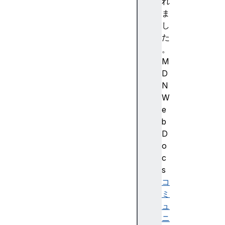
5
れ
3
ま
(
し
S
た
t
。
a
M
b
D
l
N
e
W
)
e
Fi
b
re
D
f
o
o
c
x
s
1
コ
5
ミ
4
ュ
(
ニ