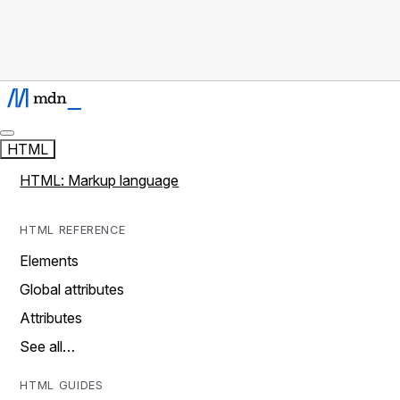
HTML
HTML: Markup language
HTML REFERENCE
Elements
Global attributes
Attributes
See all…
HTML GUIDES