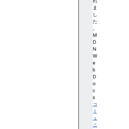
5
れ
3
ま
(
し
S
た
t
。
a
M
b
D
l
N
e
W
)
e
Fi
b
re
D
f
o
o
c
x
s
1
コ
5
ミ
4
ュ
(
ニ