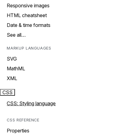
Responsive images
HTML cheatsheet
Date & time formats
See all…
MARKUP LANGUAGES
SVG
MathML
XML
CSS
CSS: Styling language
CSS REFERENCE
Properties