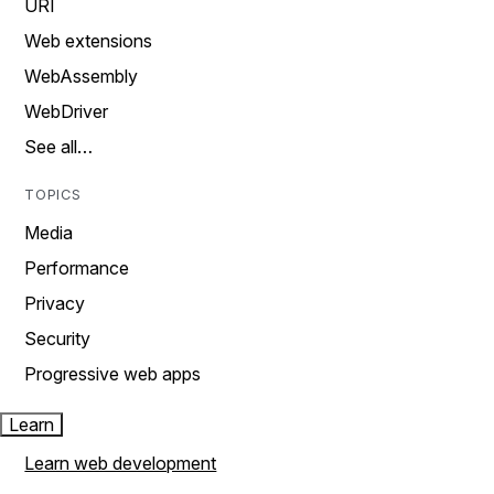
URI
Web extensions
WebAssembly
WebDriver
See all…
TOPICS
Media
Performance
Privacy
Security
Progressive web apps
Learn
Learn web development