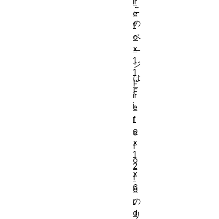
ir
こ
e
の
f
o
ペ
x
ー
1
ジ
1
は
F
F
ir
i
e
f
r
o
e
x
f
1
o
2
x
f
6
o
r
の
d
リ