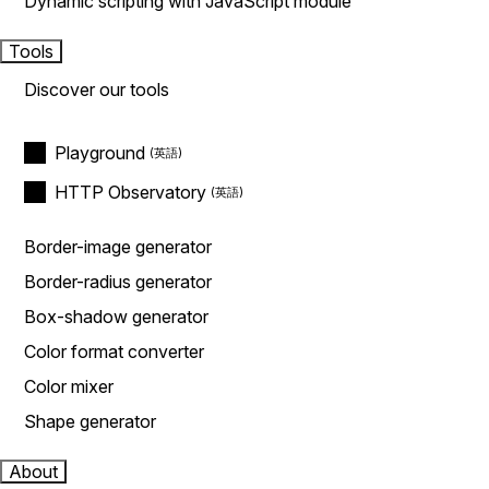
Dynamic scripting with JavaScript module
Tools
Discover our tools
Playground
HTTP Observatory
Border-image generator
Border-radius generator
Box-shadow generator
Color format converter
Color mixer
Shape generator
About