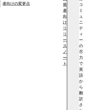
者向けの変更点
発
コ
者
ミ
向
ュ
け
ニ
リ
テ
リ
ィ
ー
ー
ス
の
ノ
尽
ー
力
ト
で
F
英
ir
語
e
か
f
ら
o
翻
x
訳
1
さ