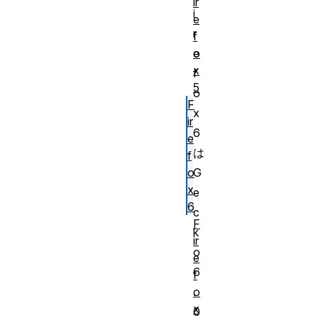
ir
i
e
r
f
o
e
x
f
5
o
F
x
ir
6
e
は
f
o
G
x
e
6
c
F
k
ir
o
e
6
f
o
.
x
0