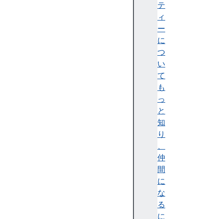
B
テ
et
ィ
a)
ー
に
つ
い
て
Fi
も
re
っ
f
と
o
知
x
り
1
、
5
仲
5
間
(
に
Ni
な
g
る
ht
に
ly