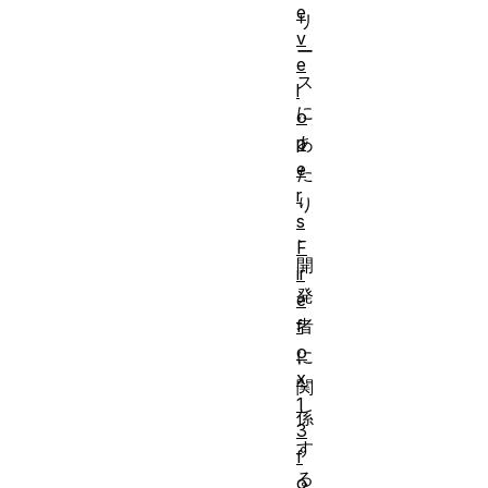
e
リ
v
ー
e
ス
l
に
o
p
あ
e
た
r
り
s
、
F
開
ir
発
e
f
者
o
に
x
関
1
係
3
す
f
る
o