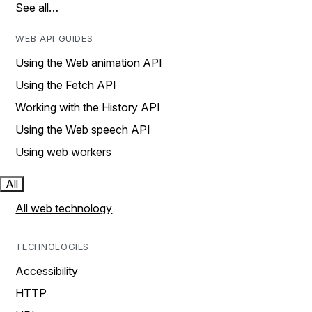
See all…
WEB API GUIDES
Using the Web animation API
Using the Fetch API
Working with the History API
Using the Web speech API
Using web workers
All
All web technology
TECHNOLOGIES
Accessibility
HTTP