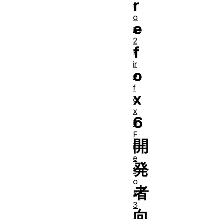
r
f
o
e
x
2
f
F
ir
o
e
f
x
o
x
6
3
F
開
ir
e
発
f
o
者
x
3
向
.