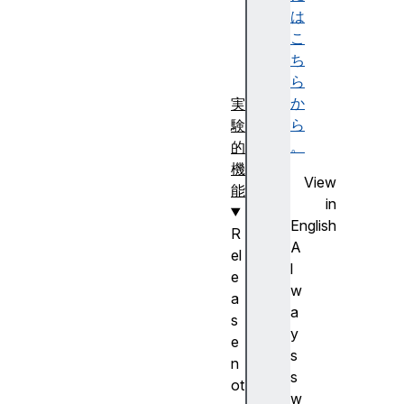
は
)
こ
ち
ら
か
実
ら
験
。
的
機
View
能
in
English
R
A
el
l
e
w
a
a
s
y
e
s
n
s
ot
w