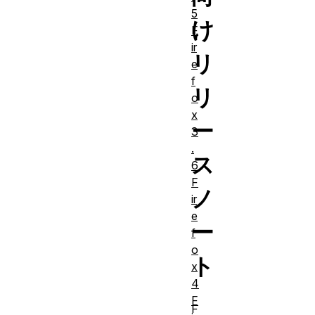
5
け
F
ir
リ
e
f
リ
o
x
ー
3
.
ス
6
F
ノ
ir
e
ー
f
o
ト
x
4
F
F