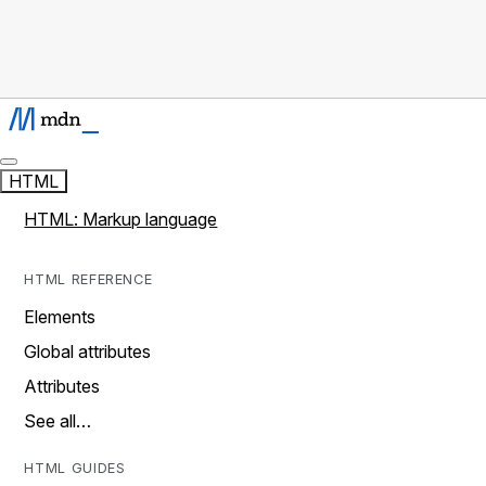
HTML
HTML: Markup language
HTML REFERENCE
Elements
Global attributes
Attributes
See all…
HTML GUIDES