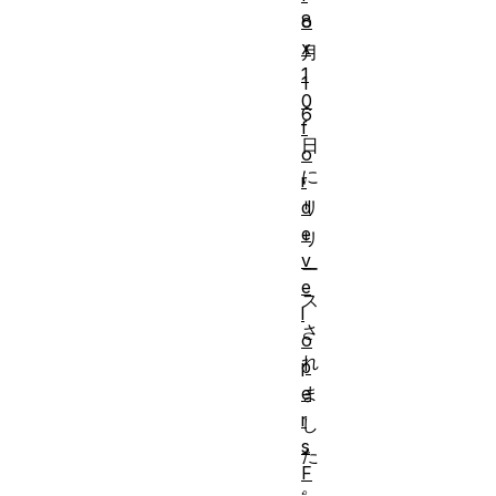
o
8
x
月
1
1
0
6
f
日
o
に
r
d
リ
e
リ
v
ー
e
ス
l
さ
o
れ
p
e
ま
r
し
s
た
F
。