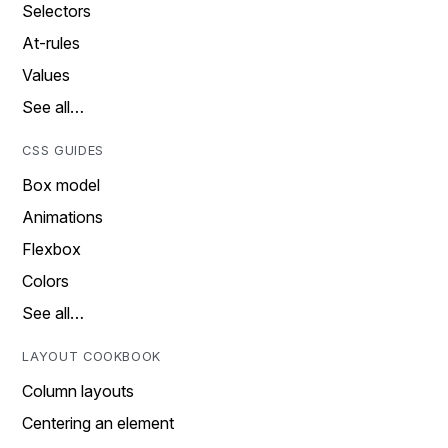
Selectors
At-rules
Values
See all…
CSS GUIDES
Box model
Animations
Flexbox
Colors
See all…
LAYOUT COOKBOOK
Column layouts
Centering an element