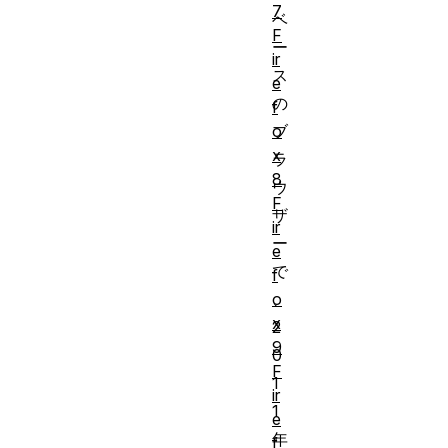
7
ベ
F
ー
ir
ス
e
の
f
o
ブ
x
ラ
8
ウ
F
ザ
ir
ー
e
で
f
o
、
x
2
9
0
F
1
ir
1
e
年
f