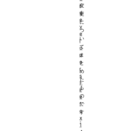
r
変
d
更
e
に
v
つ
e
い
l
て
o
p
ま
e
と
r
め
s
た
F
も
ir
の
e
f
で
o
す
x
。
1