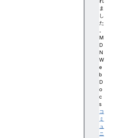
5
れ
3
ま
(
し
S
た
t
。
a
M
b
D
l
N
e
W
)
e
Fi
b
re
D
f
o
o
c
x
s
1
コ
5
ミ
4
ュ
(
ニ