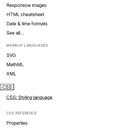
Responsive images
HTML cheatsheet
Date & time formats
See all…
MARKUP LANGUAGES
SVG
MathML
XML
CSS
CSS: Styling language
CSS REFERENCE
Properties