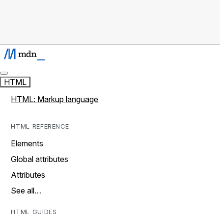
HTML
HTML: Markup language
HTML REFERENCE
Elements
Global attributes
Attributes
See all…
HTML GUIDES