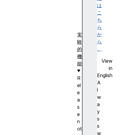
は
)
こ
ち
ら
か
実
ら
験
。
的
機
View
能
in
English
R
A
el
l
e
w
a
a
s
y
e
s
n
s
ot
w