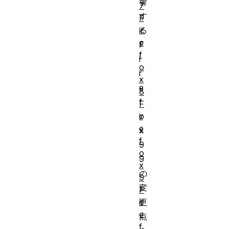
響
7
す
F
ir
る
e
F
f
i
o
r
x
e
8
f
F
ir
o
e
x
f
9
o
9
x
の
9
変
F
ir
更
e
点
f