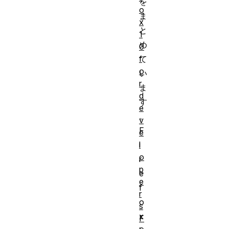
を
o
ま
x
と
1
め
0
f
て
o
い
r
ま
d
す
e
。
v
F
e
l
i
o
r
p
e
e
f
r
o
s
x
F