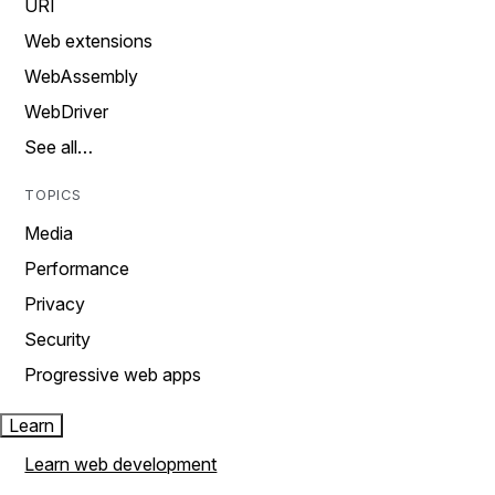
URI
Web extensions
WebAssembly
WebDriver
See all…
TOPICS
Media
Performance
Privacy
Security
Progressive web apps
Learn
Learn web development