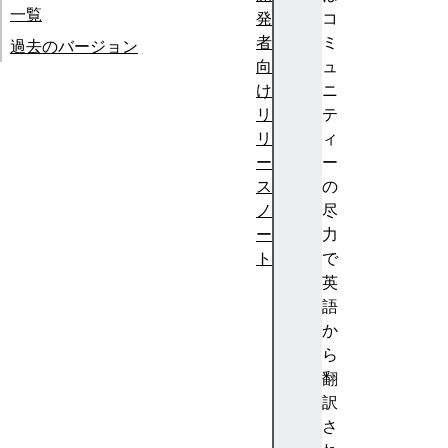
一覧
発
コ
者
ミ
過去のバージョン
向
ュ
け
ニ
リ
テ
リ
ィ
ー
ー
ス
の
ノ
尽
ー
力
ト
で
F
英
ir
語
e
か
f
ら
o
翻
x
訳
1
さ