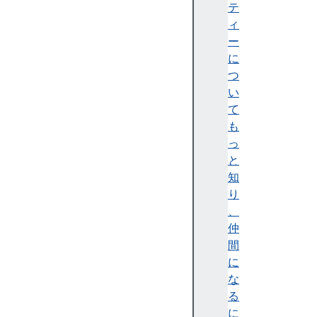
B
テ
et
ィ
a)
ー
に
つ
い
て
Fi
も
re
っ
f
と
o
知
x
り
1
、
5
仲
5
間
(
に
Ni
な
g
る
ht
に
ly