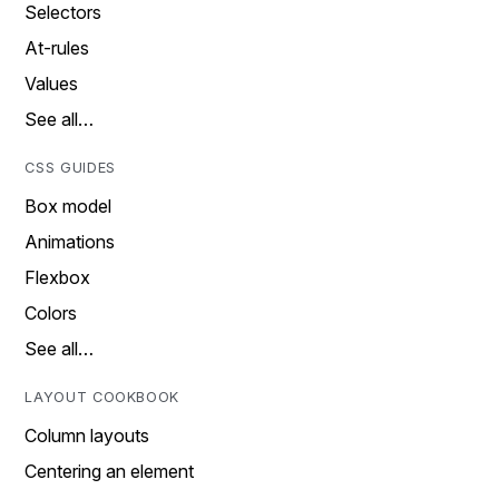
Selectors
At-rules
Values
See all…
CSS GUIDES
Box model
Animations
Flexbox
Colors
See all…
LAYOUT COOKBOOK
Column layouts
Centering an element