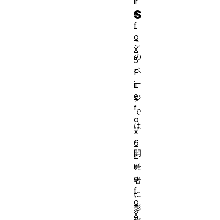
ir
s
e
f
o
こ
x
の
5
ペ
F
ir
ー
e
ジ
f
で
o
は
x
、
6
開
F
ir
発
e
者
f
に
o
影
x