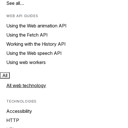
See all…
WEB API GUIDES
Using the Web animation API
Using the Fetch API
Working with the History API
Using the Web speech API
Using web workers
All
All web technology
TECHNOLOGIES
Accessibility
HTTP