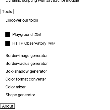
Dynamic scripting with JavaScript module
Tools
Discover our tools
Playground
HTTP Observatory
Border-image generator
Border-radius generator
Box-shadow generator
Color format converter
Color mixer
Shape generator
About