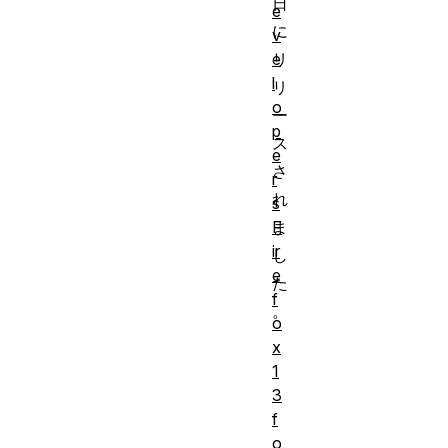
日
e
に
v
e
リ
l
リ
o
ー
p
ス
e
さ
r
れ
s
F
ま
ir
し
e
た
f
。
o
x
1
3
f
o