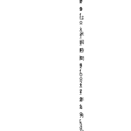
ir
9
e
9
f
は
o
、
x
米
1
国
1
F
時
ir
間
e
2
f
0
o
2
x
2
1
2
年
f
4
o
月
r
5
d