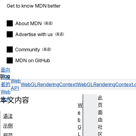
Get to know MDN better
About MDN
Advertise with us
Community
MDN on GitHub
面向
Blog
开发
Web
者的
WebGLRenderingContext
WebGLRenderingContext.d
API
Web
此
本文内容
技术
W
页
e
面
语法
b
由
示例
G
社
L
区
规范