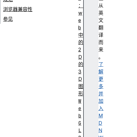
：
从
浏览器兼容性
w
英
参见
e
文
b
翻
中
译
的
而
2
来
D
。
的
了
3
解
D
更
图
多
形
并
W
加
e
入
b
M
G
D
L
N