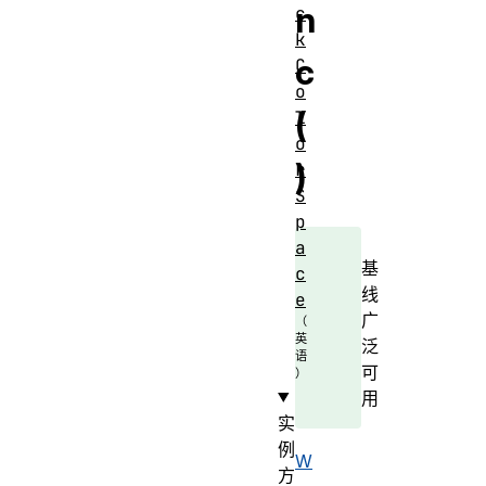
n
c
k
c
C
o
(
l
o
)
r
S
p
a
基
c
线
e
广
泛
可
用
实
例
W
方