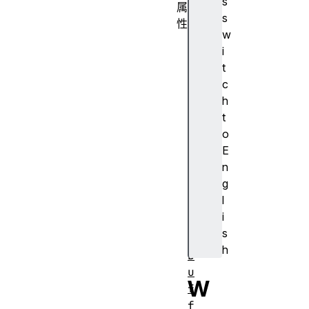
s
属
s
性
w
c
i
a
t
n
c
v
h
a
t
s
o
d
E
r
n
a
g
w
l
i
i
n
s
g
h
B
u
W
f
f