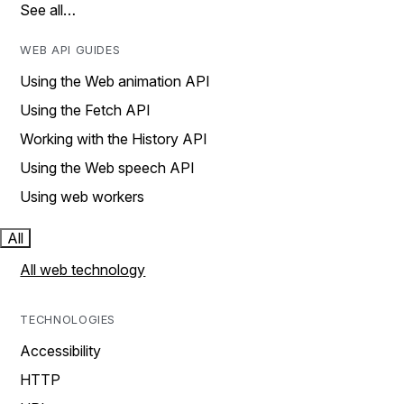
See all…
WEB API GUIDES
Using the Web animation API
Using the Fetch API
Working with the History API
Using the Web speech API
Using web workers
All
All web technology
TECHNOLOGIES
Accessibility
HTTP