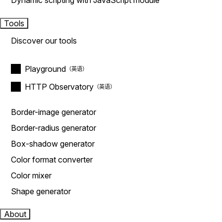
Dynamic scripting with JavaScript module
Tools
Discover our tools
Playground
HTTP Observatory
Border-image generator
Border-radius generator
Box-shadow generator
Color format converter
Color mixer
Shape generator
About