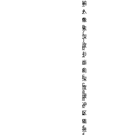
输
f
f
入
e
像
r
素
(
深
)
度
b
与
i
n
当
d
前
F
深
r
度
a
缓
m
冲
e
b
区
u
值
f
进
f