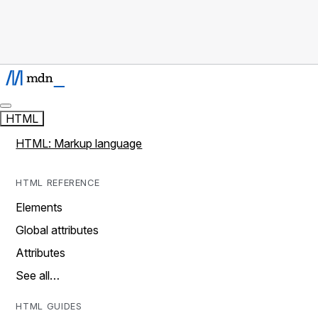
HTML
HTML: Markup language
HTML REFERENCE
Elements
Global attributes
Attributes
See all…
HTML GUIDES