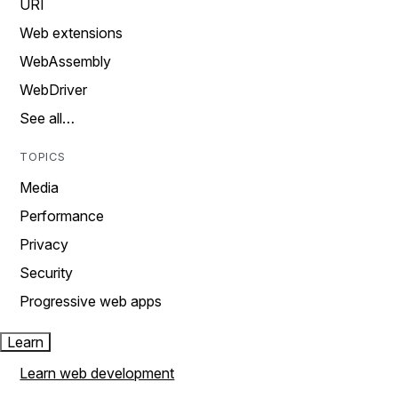
URI
Web extensions
WebAssembly
WebDriver
See all…
TOPICS
Media
Performance
Privacy
Security
Progressive web apps
Learn
Learn web development