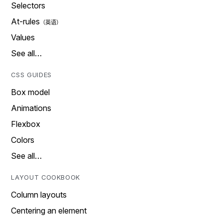
Selectors
At-rules
Values
See all…
CSS GUIDES
Box model
Animations
Flexbox
Colors
See all…
LAYOUT COOKBOOK
Column layouts
Centering an element