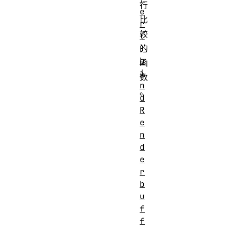
行
e
比
r
较
(
)
的
b
函
i
数
n
。
d
R
e
n
d
e
r
b
u
f
f