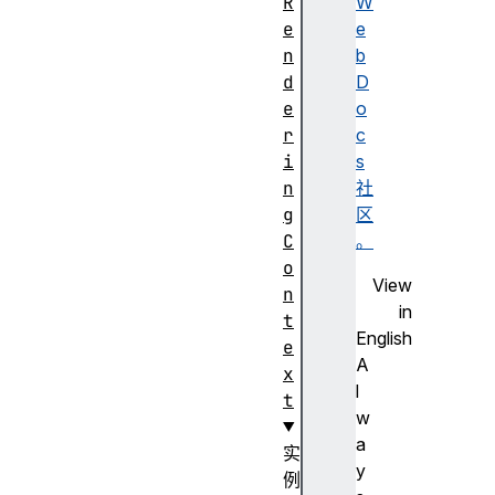
R
W
e
e
n
b
d
D
e
o
r
c
i
s
n
社
g
区
C
。
o
View
n
in
t
English
e
A
x
l
t
w
a
实
y
例