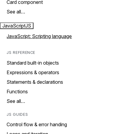
Card component
See all…
JavaScript
JS
JavaScript: Scripting language
JS REFERENCE
Standard built-in objects
Expressions & operators
Statements & declarations
Functions
See all…
JS GUIDES
Control flow & error handing