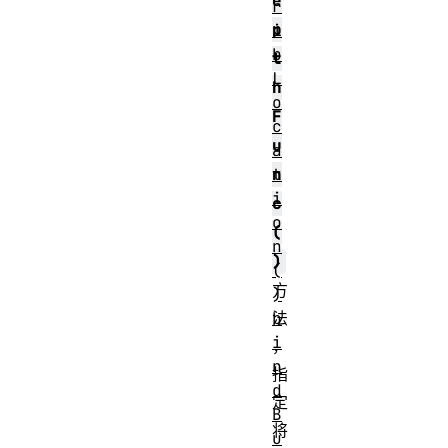
e
r
p
i
b
t
L
h
o
F
c
u
a
t
n
i
c
o
(
n
)
(
方
)
b
法
i
，
n
指
d
定
B
将
u