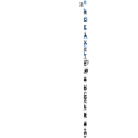
e
法
b
a
G
c
t
L
i
A
v
P
e
I
T
的
e
W
x
t
e
u
b
r
G
e
L
(
)
R
a
e
t
n
t