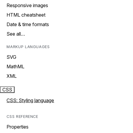
Responsive images
HTML cheatsheet
Date & time formats
See all…
MARKUP LANGUAGES
SVG
MathML
XML
CSS
CSS: Styling language
CSS REFERENCE
Properties