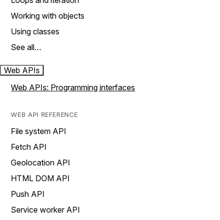
Loops and iteration
Working with objects
Using classes
See all…
Web APIs
Web APIs: Programming interfaces
WEB API REFERENCE
File system API
Fetch API
Geolocation API
HTML DOM API
Push API
Service worker API